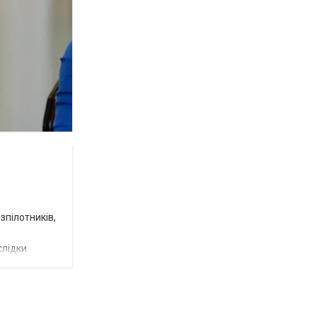
зпілотників,
слідки