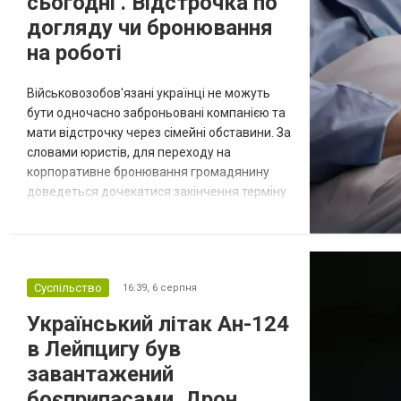
сьогодні . Відстрочка по
догляду чи бронювання
на роботі
Військовозобов'язані українці не можуть
бути одночасно заброньовані компанією та
мати відстрочку через сімейні обставини. За
словами юристів, для переходу на
корпоративне бронювання громадянину
доведеться дочекатися закінчення терміну
дії наявної відстрочки, однак такий крок
несе певні ризики через залежність від
роботодавця. Якщо у громадянина є кілька
варіантів для тимчасового уникнення
Суспільство
16:39,
6 серпня
мобілізації, юристи дали поради, які
недоліки та переваги має бронюв...
Український літак Ан-124
в Лейпцигу був
завантажений
боєприпасами. Дрон,