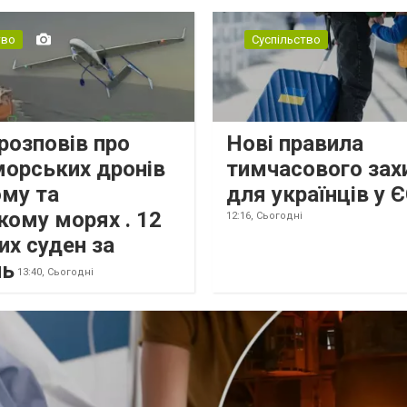
тво
Суспільство
розповів про
Нові правила
морських дронів
тимчасового зах
ому та
для українців у 
кому морях . 12
12:16,
Сьогодні
их суден за
нь
13:40,
Сьогодні