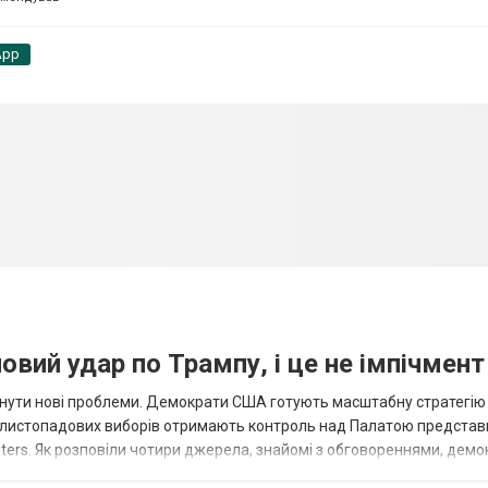
App
вий удар по Трампу, і це не імпічмент
нути нові проблеми. Демократи США готують масштабну стратегію
 листопадових виборів отримають контроль над Палатою представ
ters. Як розповіли чотири джерела, знайомі з обговореннями, демо
для проведення слухань, надсилан...