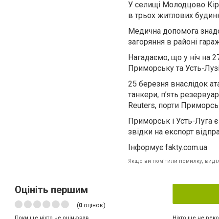
У селищі Молодцово Кір
в трьох житлових будинка
Медична допомога знадо
загоряння в районі гараж
Нагадаємо, що у ніч на 
Приморську та Усть-Лузі
25 березня внаслідок ат
танкери, п’ять резервуа
Reuters, порти Приморсь
Приморськ і Усть-Луга є
звідки на експорт відпра
Інформує fakty.com.ua
Якщо ви помітили помилку, виділі
Оцініть першим
(
0
оцінок)
Ніхто ще не рек
Поки ще ніхто не оцінював