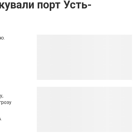
кували порт Усть-
ю.
у,
грозу
.