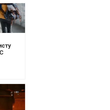
исту
ЄС