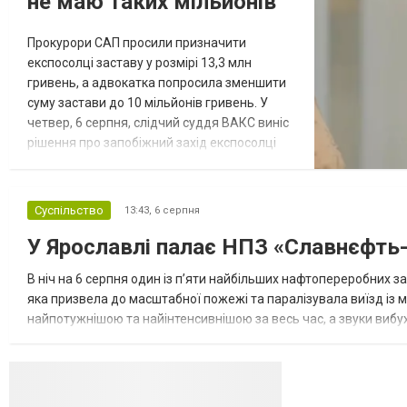
не маю таких мільйонів"
Прокурори САП просили призначити
експосолці заставу у розмірі 13,3 млн
гривень, а адвокатка попросила зменшити
суму застави до 10 мільйонів гривень. У
четвер, 6 серпня, слідчий суддя ВАКС виніс
рішення про запобіжний захід експосолці
України в США Ользі Стефанішиній у вигляді
застави 6 мільйонів гривень. Про це стало
відомо із зали суду, повідомляє
Суспільство
13:43,
6 серпня
кореспондент ТСН. Прокурори САП просили
У Ярославлі палає НПЗ «Славнєфть
призначити експосолці заставу у розмірі
13,3 млн гривень. Своєю черго...
В ніч на 6 серпня один із п’яти найбільших нафтопереробних з
яка призвела до масштабної пожежі та паралізувала виїзд із м
найпотужнішою та найінтенсивнішою за весь час, а звуки вибухі
ударів місцева влада була змушена повністю перекрити автомо