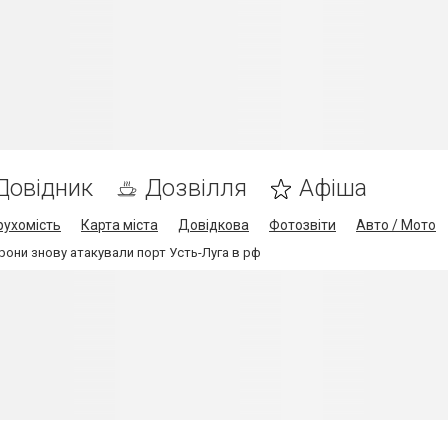
Довідник
Дозвілля
Афіша
рухомість
Карта міста
Довідкова
Фотозвіти
Авто / Мото
рони знову атакували порт Усть-Луга в рф