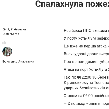
Спалахнула пожеж
09:19,
31 березня
Російська ППО заявила 
Суспільство
У порту Усть-Луга зафі
Це вже не перша атака н
Вночі ударні дрони вчер
Про це повідомив губер
Ефименко Анастасия
Атака на порт Усть-Луга
Так, після 22:00 30 бер
Кіришському та Тосненс
ударних безпілотників ог
Станом на 06:00 російс
— Є пошкодження в порт