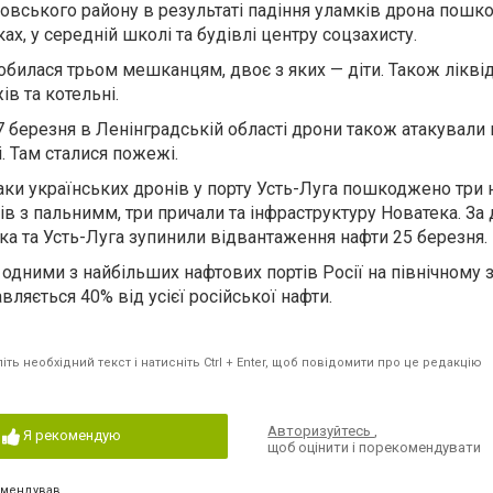
овського району в результаті падіння уламків дрона пошк
х, у середній школі та будівлі центру соцзахисту.
билася трьом мешканцям, двоє з яких — діти. Також лікві
ів та котельні.
27 березня в Ленінградській області дрони також атакували 
. Там сталися пожежі.
аки українських дронів у порту Усть-Луга пошкоджено три 
рів з пальнимм, три причали та інфраструктуру Новатека. За
ка та Усть-Луга зупинили відвантаження нафти 25 березня.
 одними з найбільших нафтових портів Росії на північному з
вляється 40% від усієї російської нафти.
ть необхідний текст і натисніть Ctrl + Enter, щоб повідомити про це редакцію
Авторизуйтесь
,
Я рекомендую
щоб оцінити і порекомендувати
омендував