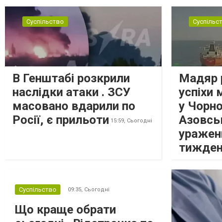
Суспільство
Суспільс
В Генштабі розкрили
Мадяр 
наслідки атаки . ЗСУ
успіхи 
масовано вдарили по
у Чорн
Росії, є прильоти
Азовсь
15:59,
Сьогодні
уражен
тижде
Суспільство
09:35,
Сьогодні
Що краще обрати