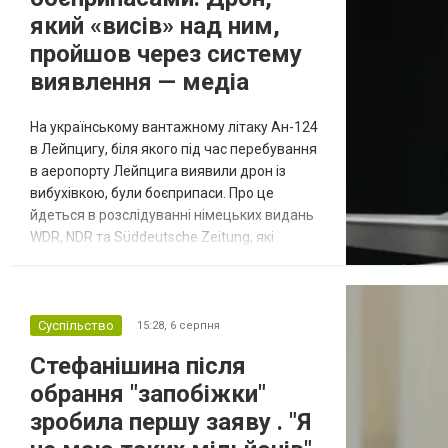
який «висів» над ним,
пройшов через систему
виявлення — медіа
На українському вантажному літаку Ан-124
в Лейпцигу, біля якого під час перебування
в аеропорту Лейпцига виявили дрон із
вибухівкою, були боєприпаси. Про це
йдеться в розслідуванні німецьких видань
WDR, NDR та Süddeutsche Zeitung, які
посилаються на конфіденційний поліційний
звіт, цитує Tagesschau. Боєприпаси, яку
були на борту літака, незадовго до цього
доставили з Франції до Лейпцига, після
Суспільство
15:28,
6 серпня
чого їх мали транспортувати далі. За
Стефанішина після
даними слідства, 4 серпня о...
обрання "запобіжки"
зробила першу заяву . "Я