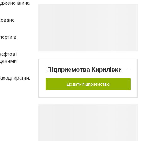
оджено вікна
довано
порти в
нафтові
 даними
Підприємства Кирилівки
аході країни,
Додати підприємство