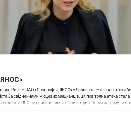
-ЯНОС»
аводів Росії — ПАО «Славнєфть-ЯНОС» у Ярославлі — зазнав атаки бе
іста.За свідченнями місцевих мешканців, ця повітряна атака стала
в і робота ППО не припинялися з нічних годин. Через загрозу та на
більн...