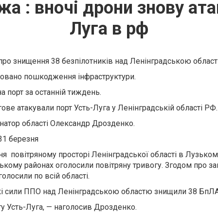
а : вночі дрони знову ата
Луга в рф
про знищення 38 безпілотників над Ленінградською област
ксовано пошкодження інфраструктури.
а порт за останній тиждень.
гове атакували порт Усть-Луга у Ленінградській області РФ.
натор області Олександр Дрозденко.
 31 березня
езня повітряному просторі Ленінградської області в Лузьком
ькому районах оголосили повітряну тривогу. Згодом про за
олосили по всій області.
ькі сили ППО над Ленінградською областю знищили 38 БпЛА
у Усть-Луга, — наголосив Дрозденко.