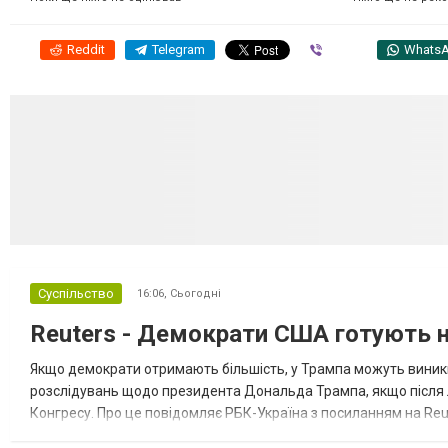
Reddit
Telegram
Viber
Whats
Суспільство
16:06,
Сьогодні
Reuters - Демократи США готують но
Якщо демократи отримають більшість, у Трампа можуть виник
розслідувань щодо президента Дональда Трампа, якщо після
Конгресу. Про це повідомляє РБК-Україна з посиланням на Reu
розглядають можливість використати повноваження Конгресу 