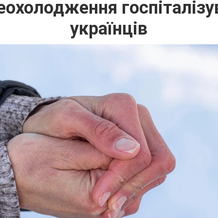
ереохолодження госпіталіз
українців