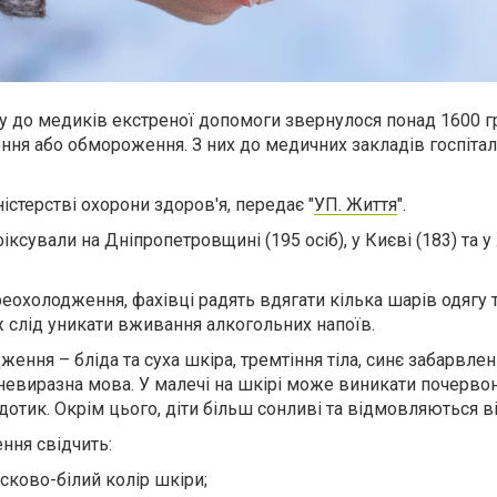
ку до медиків екстреної допомоги звернулося понад 1600 г
ня або обмороження. З них до медичних закладів госпітал
істерстві охорони здоров'я, передає "
УП. Життя
".
ксували на Дніпропетровщині (195 осіб), у Києві (183) та у
еохолодження, фахівці радять вдягати кілька шарів одягу 
 слід уникати вживання алкогольних напоїв.
ння – бліда та суха шкіра, тремтіння тіла, синє забарвлен
невиразна мова. У малечі на шкірі може виникати почервон
отик. Окрім цього, діти більш сонливі та відмовляються ві
ння свідчить:
сково-білий колір шкіри;