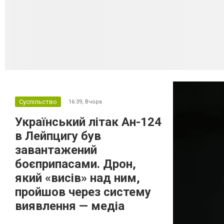
Суспільство
16:39,
Вчора
Український літак Ан-124
в Лейпцигу був
завантажений
боєприпасами. Дрон,
який «висів» над ним,
пройшов через систему
виявлення — медіа