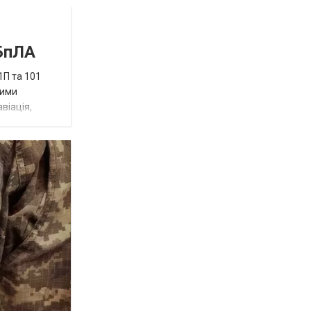
 БпЛА
1П та 101
ними
віація,