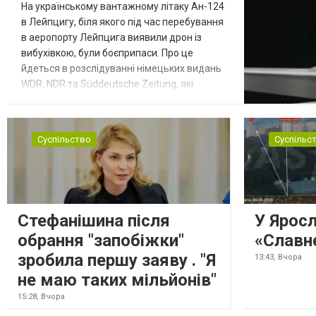
На українському вантажному літаку Ан-124
в Лейпцигу, біля якого під час перебування
в аеропорту Лейпцига виявили дрон із
вибухівкою, були боєприпаси. Про це
йдеться в розслідуванні німецьких видань
WDR, NDR та Süddeutsche Zeitung, які
посилаються на конфіденційний поліційний
звіт, цитує Tagesschau. Боєприпаси, яку
були на борту літака, незадовго до цього
Суспільство
Суспільс
доставили з Франції до Лейпцига, після
чого їх мали транспортувати далі. За
даними слідства, 4 серпня о...
Стефанішина після
У Ярос
обрання "запобіжки"
«Славн
зробила першу заяву . "Я
13:43,
Вчора
не маю таких мільйонів"
15:28,
Вчора