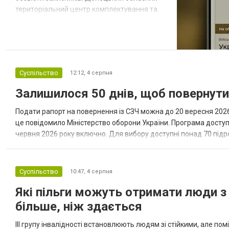
територіальний центр комплектування та
соціальної підтримки оприлюднив вісім
категорій військовозобов’язаних, які за
певних обставин не мають права на
відстрочку від мобілізації за раніше
доступними підставами. Серед них — окремі
Суспільство
12:12,
4 серпня
студенти, боржники з аліме...
Залишилося 50 днів, щоб повернут
Подати рапорт на повернення із СЗЧ можна до 20 вересня 2026 
це повідомило Міністерство оборони України. Програма досту
червня 2026 року включно. Для вибору доступні понад 70 підрозд
кожному з них потрібні військовослужбовці з різним досвідом, 
Суспільство
10:47,
4 серпня
Які пільги можуть отримати люди з 
більше, ніж здається
III групу інвалідності встановлюють людям зі стійкими, але п