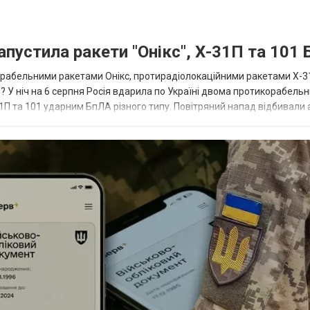
апустила ракети "Онікс", Х-31П та 101
икорабельними ракетами Онікс, протирадіолокаційними ракетами Х-3
? У ніч на 6 серпня Росія вдарила по Україні двома протикорабель
П та 101 ударним БпЛА різного типу. Повітряний напад відбивали а
біл...