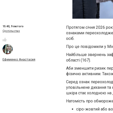
15:40,
9 лютого
Протягом січня 2026 ро
Суспільство
ознаками переохолоджен
осіб.
Про це повідомили у Мін
Найбільше звернень зафі
Ефименко Анастасия
області (167).
Аби зменшити ризик пер
фізично активним. Також
Серед ознак переохолодже
уповільнене дихання та 
шкіра стає холодною на д
Натомість про обмороже
сіро-жовтий або во