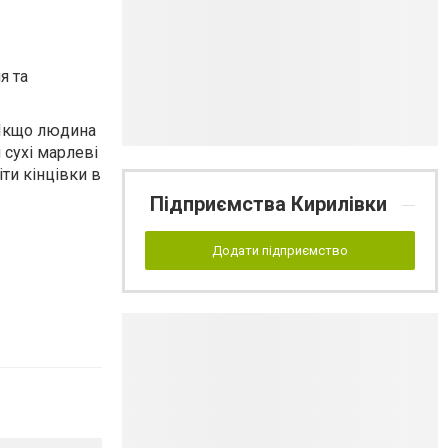
я та
 Якщо людина
 сухі марлеві
іти кінцівки в
Підприємства Кирилівки
Додати підприємство