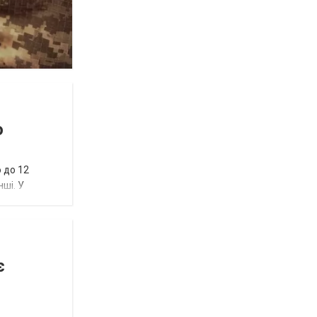
ю
 до 12
нші. У
є