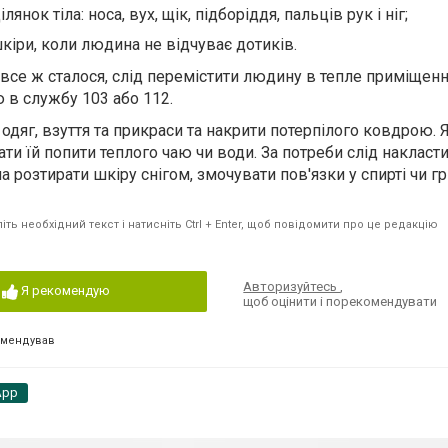
янок тіла: носа, вух, щік, підборіддя, пальців рук і ніг;
шкіри, коли людина не відчуває дотиків.
се ж сталося, слід перемістити людину в тепле приміщенн
 в службу 103 або 112.
одяг, взуття та прикраси та накрити потерпілого ковдрою.
ти їй попити теплого чаю чи води. За потреби слід накласти
 розтирати шкіру снігом, змочувати пов'язки у спирті чи гр
ть необхідний текст і натисніть Ctrl + Enter, щоб повідомити про це редакцію
Авторизуйтесь
,
Я рекомендую
щоб оцінити і порекомендувати
омендував
App