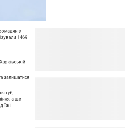
ромадян з
ізували 1469
 Харківській
та залишатися
ня губ,
іння, а ще
д їжі.