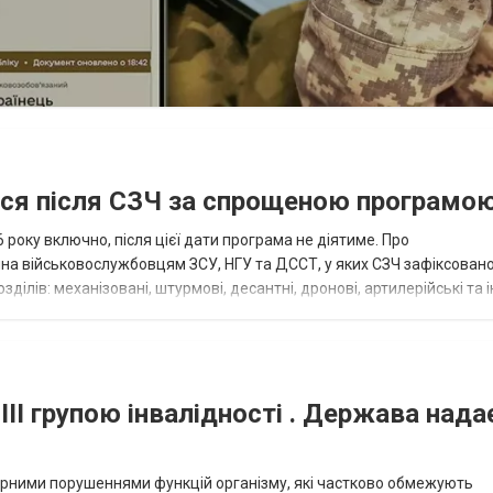
ися після СЗЧ за спрощеною програмо
року включно, після цієї дати програма не діятиме. Про
пна військовослужбовцям ЗСУ, НГУ та ДССТ, у яких СЗЧ зафіксовано
ілів: механізовані, штурмові, десантні, дронові, артилерійські та і
військовими спеціал...
III групою інвалідності . Держава нада
омірними порушеннями функцій організму, які частково обмежують