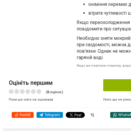
оніміння окремих діл
втрата чутливості 
Якщо переохолодження в
повідомити про ситуацію
Необхідно зняти мокрий 
при свідомості, можна да
пов'язки. Однак не можна
гарячій воді.
Якщо ви помітили помилку, виділі
Оцініть першим
(
0
оцінок)
Ніхто ще не рек
Поки ще ніхто не оцінював
Reddit
Telegram
Viber
Whats