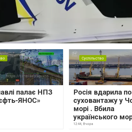
тво
Суспільство
лавлі палає НПЗ
Росія вдарила по
єфть-ЯНОС»
суховантажу у Ч
морі . Вбила
українського мо
12:44,
Вчора