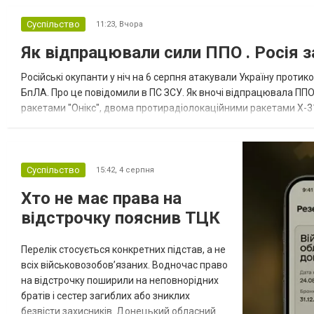
Суспільство
11:23,
Вчора
Як відпрацювали сили ППО . Росія з
Російські окупанти у ніч на 6 серпня атакували Україну прот
БпЛА. Про це повідомили в ПС ЗСУ. Як вночі відпрацювала ППО
ракетами "Онікс", двома протирадіолокаційними ракетами Х-31
зенітні ракетні війська, підрозділи РЕБ та безпілотних систем, мо
Суспільство
15:42,
4 серпня
Хто не має права на
відстрочку пояснив ТЦК
Перелік стосується конкретних підстав, а не
всіх військовозобов’язаних. Водночас право
на відстрочку поширили на неповнорідних
братів і сестер загиблих або зниклих
безвісти захисників. Донецький обласний