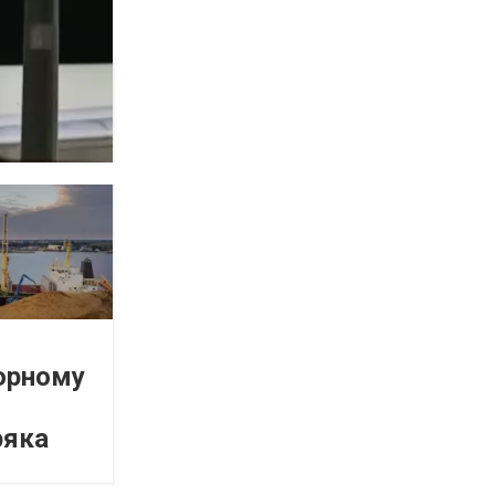
орному
ряка