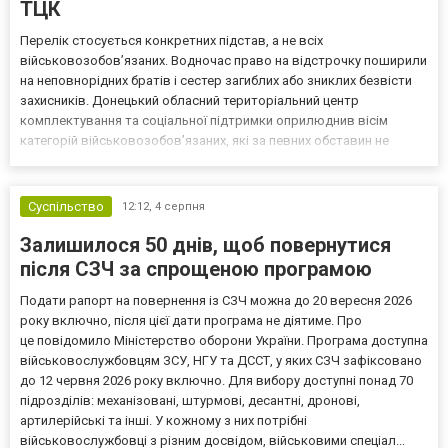
ТЦК
Перелік стосується конкретних підстав, а не всіх
військовозобов’язаних. Водночас право на відстрочку поширили
на неповнорідних братів і сестер загиблих або зниклих безвісти
захисників. Донецький обласний територіальний центр
комплектування та соціальної підтримки оприлюднив вісім
категорій військовозобов’язаних, які за певних обставин не
мають права на відстрочку від мобілізації за раніше доступними
підставами. Серед них — окремі студенти, боржники з аліме...
Суспільство
12:12,
4 серпня
Залишилося 50 днів, щоб повернутися
після СЗЧ за спрощеною програмою
Подати рапорт на повернення із СЗЧ можна до 20 вересня 2026
року включно, після цієї дати програма не діятиме. Про
це повідомило Міністерство оборони України. Програма доступна
військовослужбовцям ЗСУ, НГУ та ДССТ, у яких СЗЧ зафіксовано
до 12 червня 2026 року включно. Для вибору доступні понад 70
підрозділів: механізовані, штурмові, десантні, дронові,
артилерійські та інші. У кожному з них потрібні
військовослужбовці з різним досвідом, військовими спеціал...