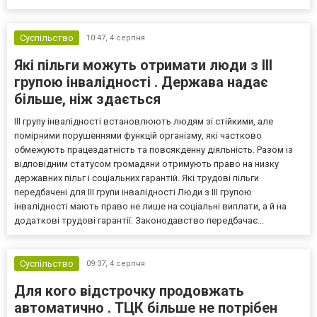
Суспільство
10:47,
4 серпня
Які пільги можуть отримати люди з III
групою інвалідності . Держава надає
більше, ніж здається
III групу інвалідності встановлюють людям зі стійкими, але
помірними порушеннями функцій організму, які частково
обмежують працездатність та повсякденну діяльність. Разом із
відповідним статусом громадяни отримують право на низку
державних пільг і соціальних гарантій. Які трудові пільги
передбачені для III групи інвалідності Люди з III групою
інвалідності мають право не лише на соціальні виплати, а й на
додаткові трудові гарантії. Законодавство передбачає...
Суспільство
09:37,
4 серпня
Для кого відстрочку продовжать
автоматично . ТЦК більше не потрібен