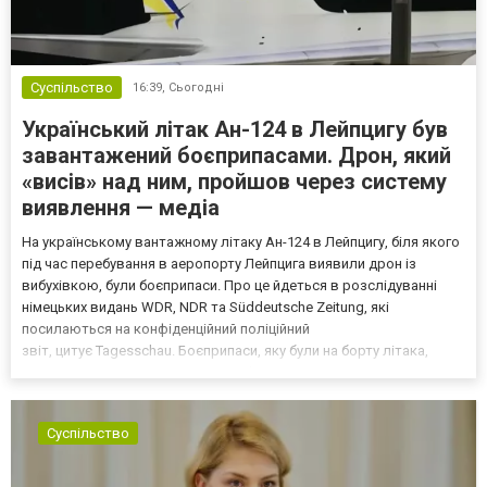
Суспільство
16:39,
Сьогодні
Український літак Ан-124 в Лейпцигу був
завантажений боєприпасами. Дрон, який
«висів» над ним, пройшов через систему
виявлення — медіа
На українському вантажному літаку Ан-124 в Лейпцигу, біля якого
під час перебування в аеропорту Лейпцига виявили дрон із
вибухівкою, були боєприпаси. Про це йдеться в розслідуванні
німецьких видань WDR, NDR та Süddeutsche Zeitung, які
посилаються на конфіденційний поліційний
звіт, цитує Tagesschau. Боєприпаси, яку були на борту літака,
незадовго до цього доставили з Франції до Лейпцига, після чого
їх мали транспортувати далі. За даними слідства, 4 серпня о...
Суспільство