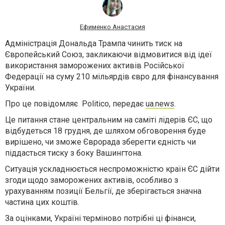
Ефименко Анастасия
Адміністрація Дональда Трампа чинить тиск на
Європейський Союз, закликаючи відмовитися від ідеї
використання заморожених активів Російської
Федерації на суму 210 мільярдів євро для фінансування
України.
Про це повідомляє
Politico, передає
ua.news
.
Це питання стане центральним на саміті лідерів ЄС, що
відбудеться 18 грудня, де шляхом обговорення буде
вирішено, чи зможе Єврорада зберегти єдність чи
піддасться тиску з боку Вашингтона.
Ситуація ускладнюється неспроможністю країн ЄС дійти
згоди щодо заморожених активів, особливо з
урахуванням позиції Бельгії, де зберігається значна
частина цих коштів.
За оцінками, Україні терміново потрібні ці фінанси,