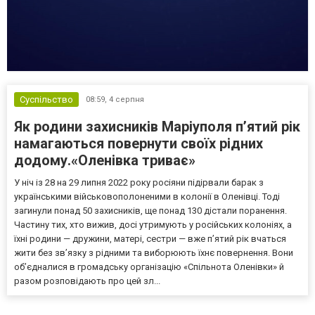
Суспільство
08:59,
4 серпня
Як родини захисників Маріуполя пʼятий рік
намагаються повернути своїх рідних
додому.«Оленівка триває»
У ніч із 28 на 29 липня 2022 року росіяни підірвали барак з
українськими військовополоненими в колонії в Оленівці. Тоді
загинули понад 50 захисників, ще понад 130 дістали поранення.
Частину тих, хто вижив, досі утримують у російських колоніях, а
їхні родини — дружини, матері, сестри — вже п’ятий рік вчаться
жити без зв’язку з рідними та виборюють їхнє повернення. Вони
об’єдналися в громадську організацію «Спільнота Оленівки» й
разом розповідають про цей зл...