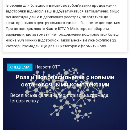
Із серпня для більшості військовозобов’язаних продовження
відстрочки від мобілізації відбуватиметься автоматично. Якщо
всі необхідні дані є в державних реєстрах, звертатися до
територіального центру комплектування більше не доведеться.
Про це повідомляють Факти ICTV. У Міністерстві оборони
зазначили, що автоматичне продовження поширюється більш
ніж на 90% чинних відстрочок. Такий механізм уже охоплює 22
категорії громадян. Ще для 11 категорій оформити нову...
Новости ОТГ
СПЕЦТЕМА
Роза и Нововасильевка с новыми
остановочными комплексами
Веселівська селищна територіальна громада.
Історія успіху