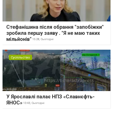
Стефанішина після обрання "запобіжки"
зробила першу заяву . "Я не маю таких
мільйонів"
15:28,
Сьогодні
Суспільство
У Ярославлі палає НПЗ «Славнєфть-
ЯНОС»
13:43,
Сьогодні