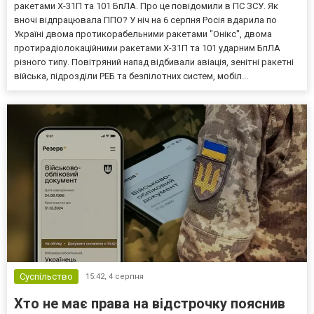
ракетами Х-31П та 101 БпЛА. Про це повідомили в ПС ЗСУ. Як
вночі відпрацювала ППО? У ніч на 6 серпня Росія вдарила по
Україні двома протикорабельними ракетами "Онікс", двома
протирадіолокаційними ракетами Х-31П та 101 ударним БпЛА
різного типу. Повітряний напад відбивали авіація, зенітні ракетні
війська, підрозділи РЕБ та безпілотних систем, мобіл...
Суспільство
15:42,
4 серпня
Хто не має права на відстрочку пояснив