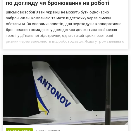
по догляду чи бронювання на роботі
Військовозобов'язані українці не можуть бути одночасно
заброньовані компанією та мати відстрочку через сімейні
обставини. За словами юристів, для переходу на корпоративне
бронювання громадянину доведеться дочекатися закінчення
терміну дії наявної відстрочки, однак такий крок несе певні
ризики через залежність від роботодавця. Якщо у громадянина є
кілька варіантів для тимчасового уникнення мобілізації, юристи
дали поради, які недоліки та переваги має бронюв...