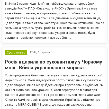
В ніч на 6 серпня один із п’яти найбільших нафтопереробних
заводів Росії — ПАО «Славнєфть-ЯНОС» у Ярославлі — зазнав
атаки безпілотників, яка призвела до масштабної пожежі та
паралізувала виїзд із міста.За свідченнями місцевих мешканців,
ця повітряна атака стала найпотужнішою та найінтенсивнішою за
весь час, а звуки вибухів і робота ППО не припинялися з нічних
годин. Через загрозу та наслідки ударів місцева влада була
змушена повністю перекрити автомобільн...
Суспільство
12:44,
6 серпня
Росія вдарила по суховантажу у Чорному
морі . Вбила українського моряка
Росія продовжує безупинно атакувати цивільні судна в акваторії
Чорного моря. Уночі під ворожий обстріл потрапив суховантаж
під прапором Гвінея-Бісау. Йдеться про торговельне судно MERA
QUEEN. Воно зазнало ураження, коли перебувало в акваторії
одного з українських портів. Про це повідомили глава ОВА Олег
Кіпер та Адміністрація морських портів України. Що відомо про
атаку на MERA QUEEN? Відомо, що суховантаж перевозив