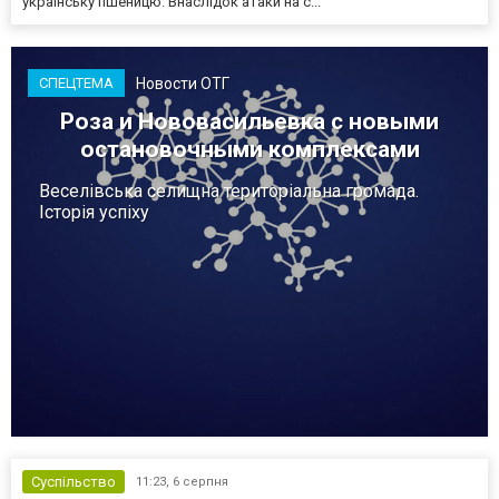
українську пшеницю. Внаслідок атаки на с...
Новости ОТГ
СПЕЦТЕМА
Роза и Нововасильевка с новыми
остановочными комплексами
Веселівська селищна територіальна громада.
Історія успіху
Суспільство
11:23,
6 серпня