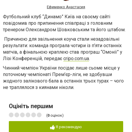
Ефименко Анастасия
Футбольний клуб “Динамо” Київ на своєму сайті
повідомив про припинення співпраці з головним
тренером Олександром Шовковським та його штабом.
Причиною для звільнення коуча стали незадовільні
результати: команда програла чотири із п’яти останніх
матчів, а фінальною краплею став програш “Омонії” у
Лізі Конференцій, передає
cripo.com.ua
.
Чинний чемпіон України посідає лише сьоме місце у
поточному чемпіонаті Прем’єр-ліги, не здобувши
жодного залікового бала в останніх трьох турах – чого
не траплялося з киянами ніколи.
Оцініть першим
(
0
оцінок)
Я рекомендую