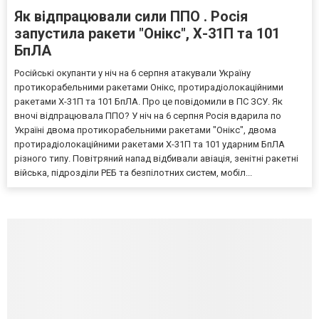
Як відпрацювали сили ППО . Росія
запустила ракети "Онікс", Х-31П та 101
БпЛА
Російські окупанти у ніч на 6 серпня атакували Україну
протикорабельними ракетами Онікс, протирадіолокаційними
ракетами Х-31П та 101 БпЛА. Про це повідомили в ПС ЗСУ. Як
вночі відпрацювала ППО? У ніч на 6 серпня Росія вдарила по
Україні двома протикорабельними ракетами "Онікс", двома
протирадіолокаційними ракетами Х-31П та 101 ударним БпЛА
різного типу. Повітряний напад відбивали авіація, зенітні ракетні
війська, підрозділи РЕБ та безпілотних систем, мобіл...