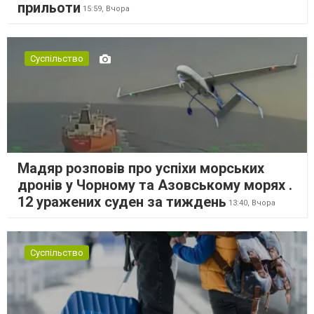
прильоти
15:59,
Вчора
Суспільство
Мадяр розповів про успіхи морських
дронів у Чорному та Азовському морях .
12 уражених суден за тиждень
13:40,
Вчора
Суспільство