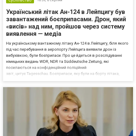
Суспільство
16:39,
6 серпня
Український літак Ан-124 в Лейпцигу був
завантажений боєприпасами. Дрон, який
«висів» над ним, пройшов через систему
виявлення — медіа
На українському вантажному літаку Ан-124 в Лейпцигу, біля якого
під час перебування в аеропорту Лейпцига виявили дрон із
вибухівкою, були боєприпаси. Про це йдеться в розслідуванні
німецьких видань WDR, NDR та Süddeutsche Zeitung, які
посилаються на конфіденційний поліційний
звіт, цитує Tagesschau. Боєприпаси, яку були на борту літака,
незадовго до цього доставили з Франції до Лейпцига, після чого
їх мали транспортувати далі. За даними слідства, 4 серпня о...