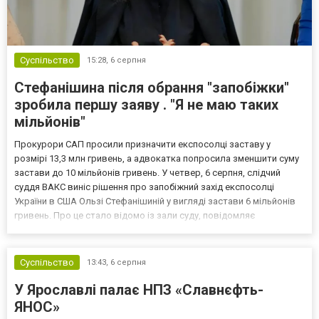
Суспільство
15:28,
6 серпня
Стефанішина після обрання "запобіжки"
зробила першу заяву . "Я не маю таких
мільйонів"
Прокурори САП просили призначити експосолці заставу у
розмірі 13,3 млн гривень, а адвокатка попросила зменшити суму
застави до 10 мільйонів гривень. У четвер, 6 серпня, слідчий
суддя ВАКС виніс рішення про запобіжний захід експосолці
України в США Ользі Стефанішиній у вигляді застави 6 мільйонів
гривень. Про це стало відомо із зали суду, повідомляє
кореспондент ТСН. Прокурори САП просили призначити
експосолці заставу у розмірі 13,3 млн гривень. Своєю черго...
Суспільство
13:43,
6 серпня
У Ярославлі палає НПЗ «Славнєфть-
ЯНОС»