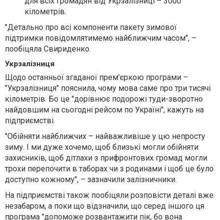
для всіх громадян від Укрзалізниці – 3000
кілометрів.
"Детально про всі компоненти пакету зимової
підтримки повідомлятимемо найближчим часом", –
пообіцяла Свириденко.
Укрзалізниця
Щодо останньої згаданої прем’єркою програми –
"Укрзалізниця" пояснила, чому мова саме про три тисячі
кілометрів. Бо це "дорівнює подорожі туди-зворотно
найдовшим на сьогодні рейсом по Україні", кажуть на
підприємстві.
"Обійняти найближчих – найважливіше у цю непросту
зиму. І ми дуже хочемо, щоб близькі могли обійняти
захисників, щоб дітлахи з прифронтових громад могли
трохи перепочити в таборах чи з родинами і щоб це було
доступно кожному", – зазначили залізничники.
На підприємстві також пообіцяли розповісти деталі вже
незабаром, а поки що відзначили, що серед іншого ця
програма "допоможе розвантажити пік, бо вона