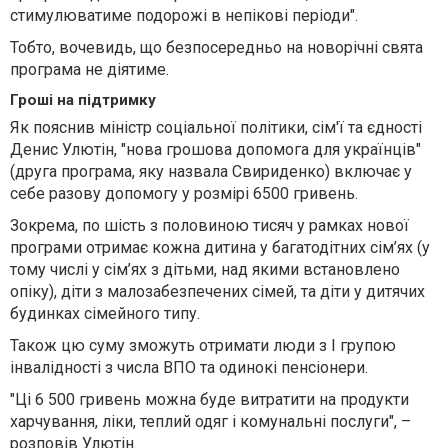
стимулюватиме подорожі в непікові періоди".
Тобто, вочевидь, що безпосередньо на новорічні свята
програма не діятиме.
Гроші на підтримку
Як пояснив міністр соціальної політики, сім'ї та єдності
Денис Улютін, "нова грошова допомога для українців"
(друга програма, яку назвала Свириденко) включає у
себе разову допомогу у розмірі 6500 гривень.
Зокрема, по шість з половиною тисяч у рамках нової
програми отримає кожна дитина у багатодітних сім’ях (у
тому числі у сім’ях з дітьми, над якими встановлено
опіку), діти з малозабезпечених сімей, та діти у дитячих
будинках сімейного типу.
Також цю суму зможуть отримати люди з I групою
інвалідності з числа ВПО та одинокі пенсіонери.
"Ці 6 500 гривень можна буде витратити на продукти
харчування, ліки, теплий одяг і комунальні послуги", –
розповів Улютін.