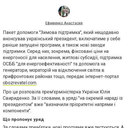
Ефименко Анастасия
Пакет допомоги "Зимова підтримка", який нещодавно
анонсував український президент, включатиме у себе
раніше запущені програми, а також нові заходи
підтримки. Серед них, зокрема, фіксовані ціни на
енергоносії для населення, житлові субсидії, підтримка
ОСББ "для енергоефективності" та допомога на
генератори, мораторій на відключення світла в
прифронтових районах тощо, передає інтернет-портал
obozrevatel.com
.
Про це розповіла прем’єрміністерка України Юлія
Свириденко. За її словами, в уряді "на окремій нараді із
президентом" вже "визначили пріоритетні напрями і
компоненти".
Що пропонує уряд
За словами прем’єрки, нові програми вже тестуються. А