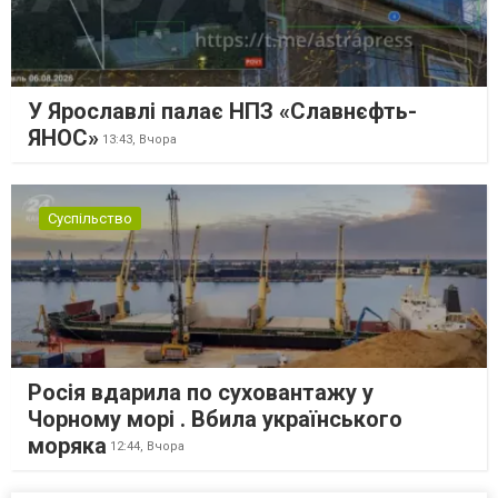
У Ярославлі палає НПЗ «Славнєфть-
ЯНОС»
13:43,
Вчора
Суспільство
Росія вдарила по суховантажу у
Чорному морі . Вбила українського
моряка
12:44,
Вчора