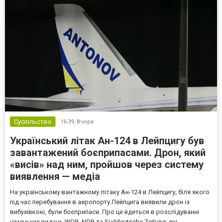
Суспільство
16:39,
Вчора
Український літак Ан-124 в Лейпцигу був
завантажений боєприпасами. Дрон, який
«висів» над ним, пройшов через систему
виявлення — медіа
На українському вантажному літаку Ан-124 в Лейпцигу, біля якого
під час перебування в аеропорту Лейпцига виявили дрон із
вибухівкою, були боєприпаси. Про це йдеться в розслідуванні
німецьких видань WDR, NDR та Süddeutsche Zeitung, які