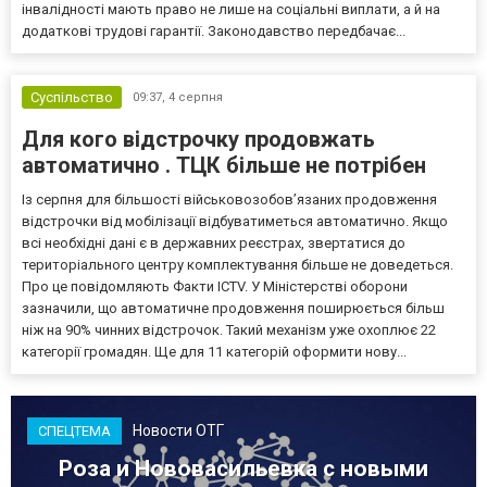
інвалідності мають право не лише на соціальні виплати, а й на
додаткові трудові гарантії. Законодавство передбачає...
Суспільство
09:37,
4 серпня
Для кого відстрочку продовжать
автоматично . ТЦК більше не потрібен
Із серпня для більшості військовозобов’язаних продовження
відстрочки від мобілізації відбуватиметься автоматично. Якщо
всі необхідні дані є в державних реєстрах, звертатися до
територіального центру комплектування більше не доведеться.
Про це повідомляють Факти ICTV. У Міністерстві оборони
зазначили, що автоматичне продовження поширюється більш
ніж на 90% чинних відстрочок. Такий механізм уже охоплює 22
категорії громадян. Ще для 11 категорій оформити нову...
Новости ОТГ
СПЕЦТЕМА
Роза и Нововасильевка с новыми