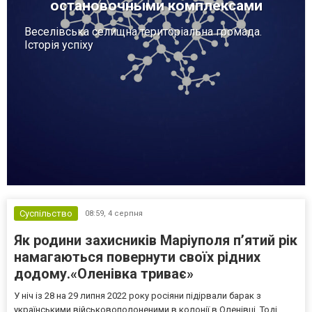
остановочными комплексами
Веселівська селищна територіальна громада.
Історія успіху
Суспільство
08:59,
4 серпня
Як родини захисників Маріуполя пʼятий рік
намагаються повернути своїх рідних
додому.«Оленівка триває»
У ніч із 28 на 29 липня 2022 року росіяни підірвали барак з
українськими військовополоненими в колонії в Оленівці. Тоді