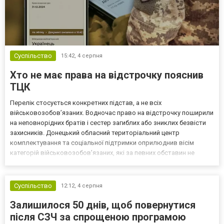
Суспільство
15:42,
4 серпня
Хто не має права на відстрочку пояснив
ТЦК
Перелік стосується конкретних підстав, а не всіх
військовозобов’язаних. Водночас право на відстрочку поширили
на неповнорідних братів і сестер загиблих або зниклих безвісти
захисників. Донецький обласний територіальний центр
комплектування та соціальної підтримки оприлюднив вісім
категорій військовозобов’язаних, які за певних обставин не
мають права на відстрочку від мобілізації за раніше доступними
підставами. Серед них — окремі студенти, боржники з аліме...
Суспільство
12:12,
4 серпня
Залишилося 50 днів, щоб повернутися
після СЗЧ за спрощеною програмою