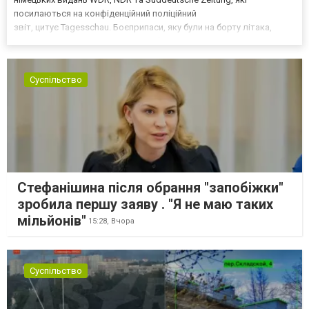
посилаються на конфіденційний поліційний
звіт, цитує Tagesschau. Боєприпаси, яку були на борту літака,
незадовго до цього доставили з Франції до Лейпцига, після чого
їх мали транспортувати далі. За даними слідства, 4 серпня о...
Суспільство
Стефанішина після обрання "запобіжки"
зробила першу заяву . "Я не маю таких
мільйонів"
15:28,
Вчора
Суспільство