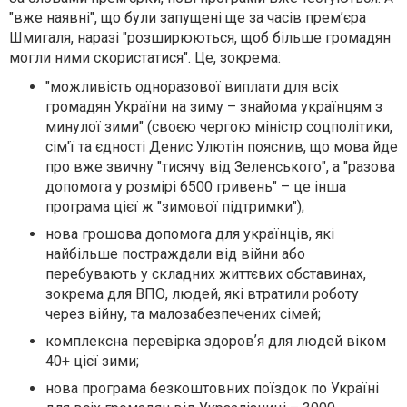
"вже наявні", що були запущені ще за часів прем’єра
Шмигаля, наразі "розширюються, щоб більше громадян
могли ними скористатися". Це, зокрема:
"можливість одноразової виплати для всіх
громадян України на зиму – знайома українцям з
минулої зими" (своєю чергою міністр соцполітики,
сім'ї та єдності Денис Улютін пояснив, що мова йде
про вже звичну "тисячу від Зеленського", а "разова
допомога у розмірі 6500 гривень" – це інша
програма цієї ж "зимової підтримки");
нова грошова допомога для українців, які
найбільше постраждали від війни або
перебувають у складних життєвих обставинах,
зокрема для ВПО, людей, які втратили роботу
через війну, та малозабезпечених сімей;
комплексна перевірка здоровʼя для людей віком
40+ цієї зими;
нова програма безкоштовних поїздок по Україні