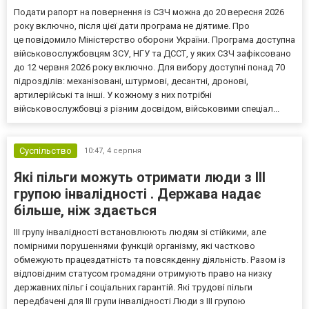
Подати рапорт на повернення із СЗЧ можна до 20 вересня 2026
року включно, після цієї дати програма не діятиме. Про
це повідомило Міністерство оборони України. Програма доступна
військовослужбовцям ЗСУ, НГУ та ДССТ, у яких СЗЧ зафіксовано
до 12 червня 2026 року включно. Для вибору доступні понад 70
підрозділів: механізовані, штурмові, десантні, дронові,
артилерійські та інші. У кожному з них потрібні
військовослужбовці з різним досвідом, військовими спеціал...
Суспільство
10:47,
4 серпня
Які пільги можуть отримати люди з III
групою інвалідності . Держава надає
більше, ніж здається
III групу інвалідності встановлюють людям зі стійкими, але
помірними порушеннями функцій організму, які частково
обмежують працездатність та повсякденну діяльність. Разом із
відповідним статусом громадяни отримують право на низку
державних пільг і соціальних гарантій. Які трудові пільги
передбачені для III групи інвалідності Люди з III групою