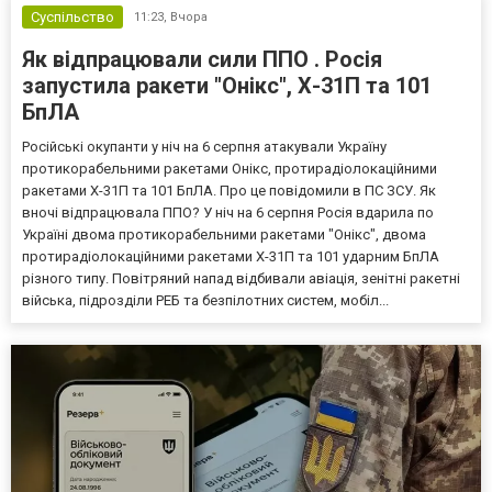
Суспільство
11:23,
Вчора
Як відпрацювали сили ППО . Росія
запустила ракети "Онікс", Х-31П та 101
БпЛА
Російські окупанти у ніч на 6 серпня атакували Україну
протикорабельними ракетами Онікс, протирадіолокаційними
ракетами Х-31П та 101 БпЛА. Про це повідомили в ПС ЗСУ. Як
вночі відпрацювала ППО? У ніч на 6 серпня Росія вдарила по
Україні двома протикорабельними ракетами "Онікс", двома
протирадіолокаційними ракетами Х-31П та 101 ударним БпЛА
різного типу. Повітряний напад відбивали авіація, зенітні ракетні
війська, підрозділи РЕБ та безпілотних систем, мобіл...