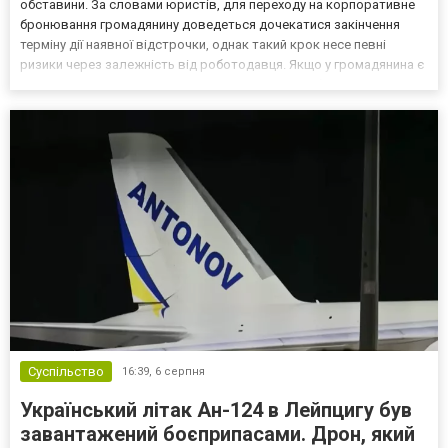
обставини. За словами юристів, для переходу на корпоративне
бронювання громадянину доведеться дочекатися закінчення
терміну дії наявної відстрочки, однак такий крок несе певні
ризики через залежність від роботодавця. Якщо у громадянина є
кілька варіантів для тимчасового уникнення мобілізації, юристи
дали поради, які недоліки та переваги має бронюв...
Суспільство
16:39,
6 серпня
Український літак Ан-124 в Лейпцигу був
завантажений боєприпасами. Дрон, який