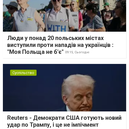
Люди у понад 20 польських містах
виступили проти нападів на українців :
"Моя Польща не б'є"
09:15,
Сьогодні
Суспільство
Reuters - Демократи США готують новий
удар по Трампу, і це не імпічмент