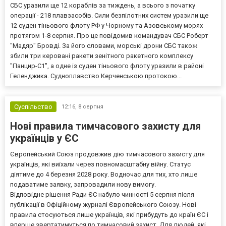
СБС уразили ще 12 кораблів за тиждень, а всього з початку
операції - 218 плавзасобів. Сили безпілотних систем уразили ще
12 суден тіньового флоту РФ у Чорному та Азовському морях
протягом 1-8 серпня. Про це повідомив командувач СБС Роберт
"Мадяр" Бровді. За його словами, морські дрони СБС також
збили три керовані ракети зенітного ракетного комплексу
"Панцир-С1", а одне із суден тіньового флоту уразили в районі
Геленджика. Судноплавство Керченською протокою...
Суспільство
12:16,
8 серпня
Нові правила тимчасового захисту для
українців у ЄС
Європейський Союз продовжив дію тимчасового захисту для
українців, які виїхали через повномасштабну війну. Статус
діятиме до 4 березня 2028 року. Водночас для тих, хто лише
подаватиме заявку, запровадили нову вимогу.
Відповідне рішення Ради ЄС набуло чинності 5 серпня після
публікації в Офіційному журналі Європейського Союзу. Нові
правила стосуються лише українців, які прибудуть до країн ЄС і
вперше звертатимуться по тимчасовий захист. Для людей, які