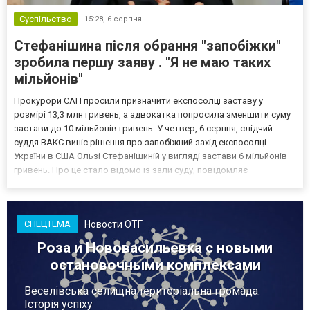
Суспільство
15:28,
6 серпня
Стефанішина після обрання "запобіжки"
зробила першу заяву . "Я не маю таких
мільйонів"
Прокурори САП просили призначити експосолці заставу у
розмірі 13,3 млн гривень, а адвокатка попросила зменшити суму
застави до 10 мільйонів гривень. У четвер, 6 серпня, слідчий
суддя ВАКС виніс рішення про запобіжний захід експосолці
України в США Ользі Стефанішиній у вигляді застави 6 мільйонів
гривень. Про це стало відомо із зали суду, повідомляє
кореспондент ТСН. Прокурори САП просили призначити
експосолці заставу у розмірі 13,3 млн гривень. Своєю черго...
Новости ОТГ
СПЕЦТЕМА
Роза и Нововасильевка с новыми
остановочными комплексами
Веселівська селищна територіальна громада.
Історія успіху