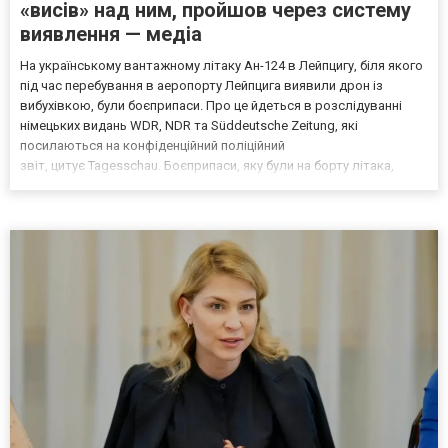
«висів» над ним, пройшов через систему
виявлення — медіа
На українському вантажному літаку Ан-124 в Лейпцигу, біля якого
під час перебування в аеропорту Лейпцига виявили дрон із
вибухівкою, були боєприпаси. Про це йдеться в розслідуванні
німецьких видань WDR, NDR та Süddeutsche Zeitung, які
посилаються на конфіденційний поліційний
звіт, цитує Tagesschau. Боєприпаси, яку були на борту літака,
незадовго до цього доставили з Франції до Лейпцига, після чого
їх мали транспортувати далі. За даними слідства, 4 серпня о...