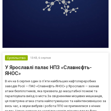
Суспільство
13:43,
6 серпня
У Ярославлі палає НПЗ «Славнєфть-
ЯНОС»
В ніч на 6 серпня один із п’яти найбільших нафтопереробних
заводів Росії — ПАО «Славнєфть-ЯНОС» у Ярославлі — зазнав
атаки безпілотників, яка призвела до масштабної пожежі та
паралізувала виїзд із міста.За свідченнями місцевих мешканців,
ця повітряна атака стала найпотужнішою та найінтенсивнішою за
весь час, а звуки вибухів і робота ППО не припинялися з нічних
годин. Через загрозу та наслідки ударів місцева влада була