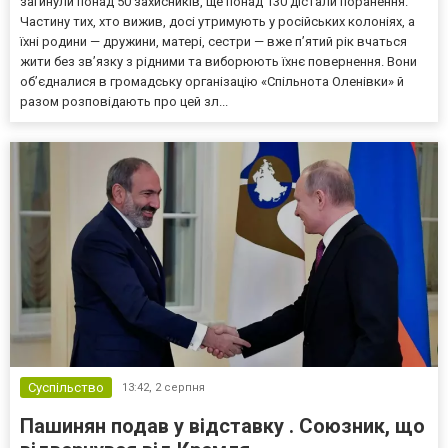
загинули понад 50 захисників, ще понад 130 дістали поранення.
Частину тих, хто вижив, досі утримують у російських колоніях, а
їхні родини — дружини, матері, сестри — вже п’ятий рік вчаться
жити без зв’язку з рідними та виборюють їхнє повернення. Вони
об’єдналися в громадську організацію «Спільнота Оленівки» й
разом розповідають про цей зл...
Суспільство
13:42,
2 серпня
Пашинян подав у відставку . Союзник, що