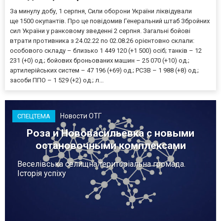
За минулу добу, 1 серпня, Сили оборони України ліквідували
ще 1500 окупантів. Про це повідомив Генеральний штаб Збройних
сил України у ранковому зведенні 2 серпня. Загальні бойові
втрати противника з 24.02.22 по 02.08.26 орієнтовно склали:
особового складу – близько 1 449 120 (+1 500) осіб; танків – 12
231 (+0) од.; бойових броньованих машин – 25 070 (+10) од.;
артилерійських систем – 47 196 (+69) од.; РСЗВ – 1 988 (+8) од.;
засоби ППО – 1 529 (+2) од.; л...
Новости ОТГ
СПЕЦТЕМА
Роза и Нововасильевка с новыми
остановочными комплексами
Веселівська селищна територіальна громада.
Історія успіху