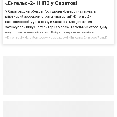
«Енгельс-2» і НПЗ у Саратові
У Саратовській області Росії дрони «Бегемот» атакували
військовий аеродром стратегічної авіації «Енгельс-2» і
нафтопереробну установку в Саратові. Місцеві жителі
зафіксували вибух на території авіабази та великий стовп диму
над промисловим об’єктом. Вибух пролунав на авіабазі
«Енгельс-2» На військовому аеродромі «Енгельс-2» в російській
Саратовській області стався вибух унаслідок атаки дронів
«Бегемот». На кадрах, опублікованих місцевими жителями,
зафіксов...