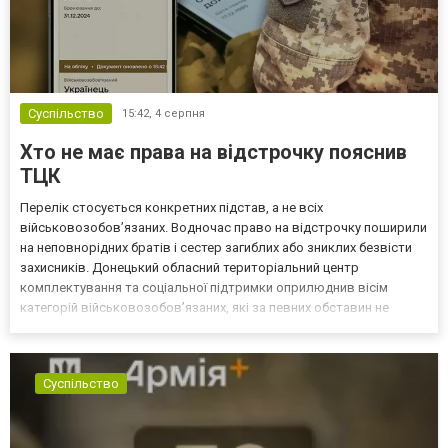
Суспільство
15:42,
4 серпня
Хто не має права на відстрочку пояснив
ТЦК
Перелік стосується конкретних підстав, а не всіх
військовозобов’язаних. Водночас право на відстрочку поширили
на неповнорідних братів і сестер загиблих або зниклих безвісти
захисників. Донецький обласний територіальний центр
комплектування та соціальної підтримки оприлюднив вісім
категорій військовозобов’язаних, які за певних обставин не
мають права на відстрочку від мобілізації за раніше доступними
підставами. Серед них — окремі студенти, боржники з аліме...
Суспільство