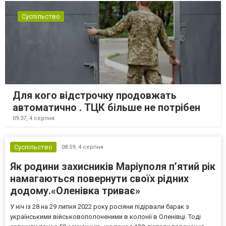
Суспільство
Для кого відстрочку продовжать
автоматично . ТЦК більше не потрібен
09:37,
4 серпня
Суспільство
08:59,
4 серпня
Як родини захисників Маріуполя пʼятий рік
намагаються повернути своїх рідних
додому.«Оленівка триває»
У ніч із 28 на 29 липня 2022 року росіяни підірвали барак з
українськими військовополоненими в колонії в Оленівці. Тоді