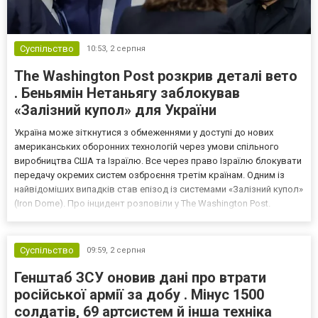
Суспільство
10:53,
2 серпня
The Washington Post розкрив деталі вето
. Беньямін Нетаньягу заблокував
«Залізний купол» для України
Україна може зіткнутися з обмеженнями у доступі до нових
американських оборонних технологій через умови спільного
виробництва США та Ізраїлю. Все через право Ізраїлю блокувати
передачу окремих систем озброєння третім країнам. Одним із
найвідоміших випадків став епізод із системами «Залізний купол»
(Iron Dome). Про інцидент розповіли у The Washington Post.
Важливо! У 2023 році американські законодавці виступали за
передачу Україні цих систем для захисту цив...
Суспільство
09:59,
2 серпня
Генштаб ЗСУ оновив дані про втрати
російської армії за добу . Мінус 1500
солдатів, 69 артсистем й інша техніка