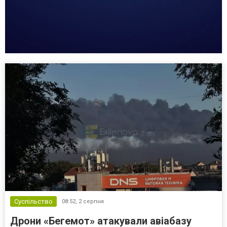
Суспільство
08:52,
2 серпня
Дрони «Бегемот» атакували авіабазу