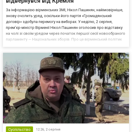
відвернувся від Кремля
За інформацією вірменських ЗМІ, Нікол Пашинян, найімовірніше,
знову очолить уряд, оскільки його партія «Громадянський
договір» здобула перемогу на виборах. У неділю, 2 серпня,
прем’єр-міністр Вірменії Нікол Пашинян оголосив про відставку
на чолі зі своїм урядом через початок першої сесії новообраного
парламенту — Національних зборів. Про це вірменський політик
повідомив на сторінці у Facebook. Зауважимо, що, згідно з
Конституцією країни, робота нового парл...
Суспільство
12:26,
2 серпня