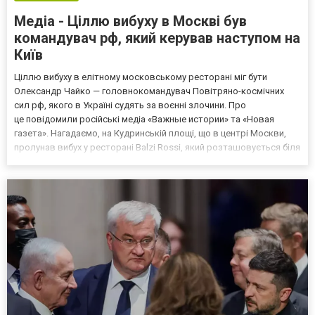
Медіа - Ціллю вибуху в Москві був
командувач рф, який керував наступом на
Київ
Ціллю вибуху в елітному московському ресторані міг бути
Олександр Чайко — головнокомандувач Повітряно-космічних
сил рф, якого в Україні судять за воєнні злочини. Про
це повідомили російські медіа «Важные истории» та «Новая
газета». Нагадаємо, на Кудринській площі, що в центрі Москви,
пролунав вибух у ресторані Balzi Rossi, який розташовується біля
багатоповерхівки, — там сталася пожежа. Про те, що ціллю
вибуху був Чайко, заявили російські «військкори» Кири...