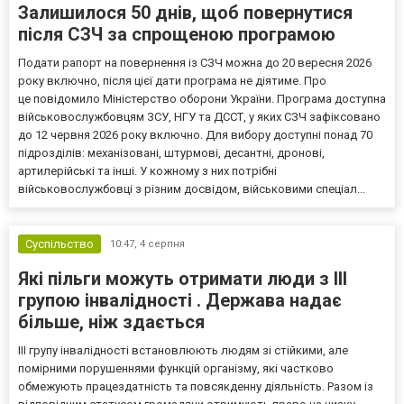
Залишилося 50 днів, щоб повернутися
після СЗЧ за спрощеною програмою
Подати рапорт на повернення із СЗЧ можна до 20 вересня 2026
року включно, після цієї дати програма не діятиме. Про
це повідомило Міністерство оборони України. Програма доступна
військовослужбовцям ЗСУ, НГУ та ДССТ, у яких СЗЧ зафіксовано
до 12 червня 2026 року включно. Для вибору доступні понад 70
підрозділів: механізовані, штурмові, десантні, дронові,
артилерійські та інші. У кожному з них потрібні
військовослужбовці з різним досвідом, військовими спеціал...
Суспільство
10:47,
4 серпня
Які пільги можуть отримати люди з III
групою інвалідності . Держава надає
більше, ніж здається
III групу інвалідності встановлюють людям зі стійкими, але
помірними порушеннями функцій організму, які частково
обмежують працездатність та повсякденну діяльність. Разом із