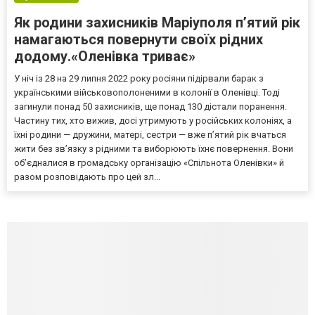
Як родини захисників Маріуполя пʼятий рік
намагаються повернути своїх рідних
додому.«Оленівка триває»
У ніч із 28 на 29 липня 2022 року росіяни підірвали барак з
українськими військовополоненими в колонії в Оленівці. Тоді
загинули понад 50 захисників, ще понад 130 дістали поранення.
Частину тих, хто вижив, досі утримують у російських колоніях, а
їхні родини — дружини, матері, сестри — вже п’ятий рік вчаться
жити без зв’язку з рідними та виборюють їхнє повернення. Вони
об’єдналися в громадську організацію «Спільнота Оленівки» й
разом розповідають про цей зл...