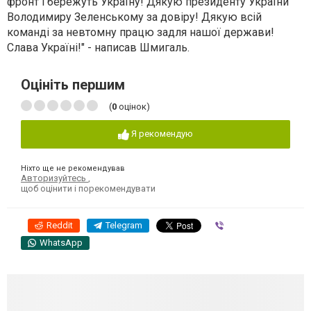
фронт і бережуть Україну! Дякую президенту України
Володимиру Зеленському за довіру! Дякую всій
команді за невтомну працю задля нашої держави!
Слава Україні!" - написав Шмигаль.
Оцініть першим
(
0
оцінок)
Я рекомендую
Ніхто ще не рекомендував
Авторизуйтесь
,
щоб оцінити і порекомендувати
Reddit
Telegram
Viber
WhatsApp