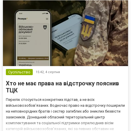
Суспільство
15:42,
4 серпня
Хто не має права на відстрочку пояснив
ТЦК
Перелік стосується конкретних підстав, а не всіх
військовозобов’язаних. Водночас право на відстрочку поширили
на неповнорідних братів і сестер загиблих або зниклих безвісти
захисників. Донецький обласний територіальний центр
комплектування та соціальної підтримки оприлюднив вісім
категорій військовозобов’язаних, які за певних обставин не