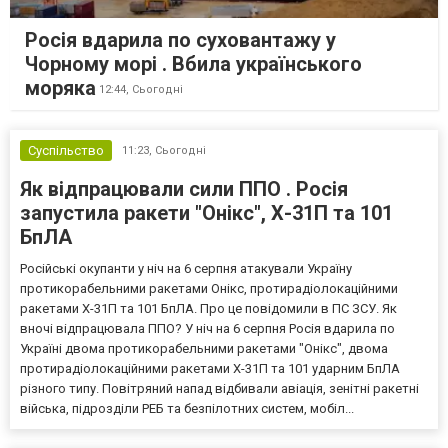
Росія вдарила по суховантажу у
Чорному морі . Вбила українського
моряка
12:44,
Сьогодні
Суспільство
11:23,
Сьогодні
Як відпрацювали сили ППО . Росія
запустила ракети "Онікс", Х-31П та 101
БпЛА
Російські окупанти у ніч на 6 серпня атакували Україну
протикорабельними ракетами Онікс, протирадіолокаційними
ракетами Х-31П та 101 БпЛА. Про це повідомили в ПС ЗСУ. Як
вночі відпрацювала ППО? У ніч на 6 серпня Росія вдарила по
Україні двома протикорабельними ракетами "Онікс", двома
протирадіолокаційними ракетами Х-31П та 101 ударним БпЛА
різного типу. Повітряний напад відбивали авіація, зенітні ракетні
війська, підрозділи РЕБ та безпілотних систем, мобіл...