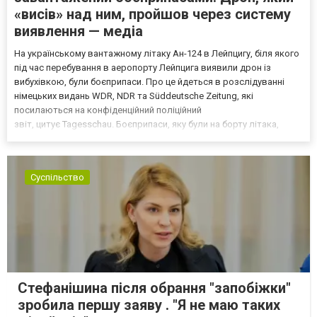
«висів» над ним, пройшов через систему
виявлення — медіа
На українському вантажному літаку Ан-124 в Лейпцигу, біля якого
під час перебування в аеропорту Лейпцига виявили дрон із
вибухівкою, були боєприпаси. Про це йдеться в розслідуванні
німецьких видань WDR, NDR та Süddeutsche Zeitung, які
посилаються на конфіденційний поліційний
звіт, цитує Tagesschau. Боєприпаси, яку були на борту літака,
незадовго до цього доставили з Франції до Лейпцига, після чого
їх мали транспортувати далі. За даними слідства, 4 серпня о...
Суспільство
Стефанішина після обрання "запобіжки"
зробила першу заяву . "Я не маю таких