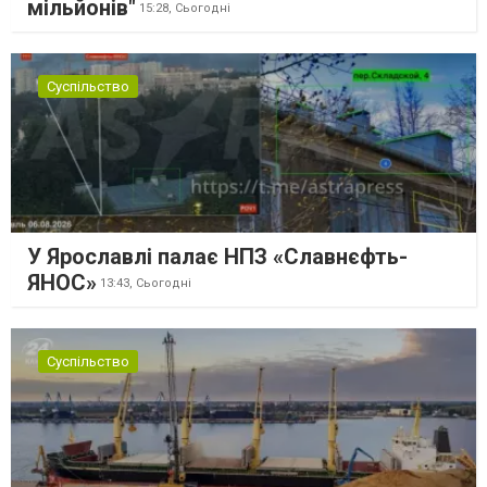
мільйонів"
15:28,
Сьогодні
Суспільство
У Ярославлі палає НПЗ «Славнєфть-
ЯНОС»
13:43,
Сьогодні
Суспільство