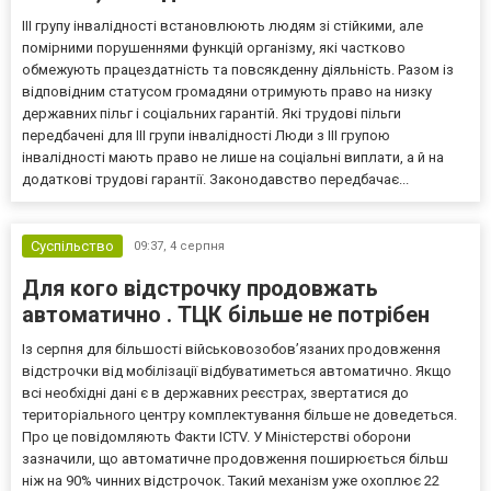
III групу інвалідності встановлюють людям зі стійкими, але
помірними порушеннями функцій організму, які частково
обмежують працездатність та повсякденну діяльність. Разом із
відповідним статусом громадяни отримують право на низку
державних пільг і соціальних гарантій. Які трудові пільги
передбачені для III групи інвалідності Люди з III групою
інвалідності мають право не лише на соціальні виплати, а й на
додаткові трудові гарантії. Законодавство передбачає...
Суспільство
09:37,
4 серпня
Для кого відстрочку продовжать
автоматично . ТЦК більше не потрібен
Із серпня для більшості військовозобов’язаних продовження
відстрочки від мобілізації відбуватиметься автоматично. Якщо
всі необхідні дані є в державних реєстрах, звертатися до
територіального центру комплектування більше не доведеться.
Про це повідомляють Факти ICTV. У Міністерстві оборони
зазначили, що автоматичне продовження поширюється більш
ніж на 90% чинних відстрочок. Такий механізм уже охоплює 22