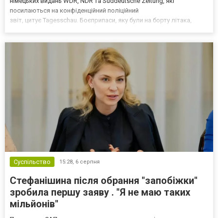
німецьких видань WDR, NDR та Süddeutsche Zeitung, які
посилаються на конфіденційний поліційний
звіт, цитує Tagesschau. Боєприпаси, яку були на борту літака,
незадовго до цього доставили з Франції до Лейпцига, після чого
їх мали транспортувати далі. За даними слідства, 4 серпня о...
Суспільство
15:28,
6 серпня
Стефанішина після обрання "запобіжки"
зробила першу заяву . "Я не маю таких
мільйонів"