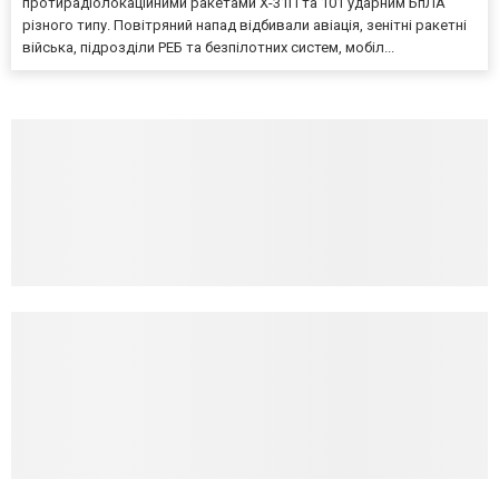
протирадіолокаційними ракетами Х-31П та 101 ударним БпЛА
різного типу. Повітряний напад відбивали авіація, зенітні ракетні
війська, підрозділи РЕБ та безпілотних систем, мобіл...