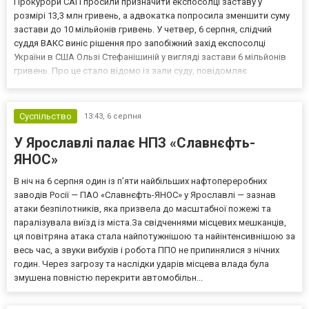
Прокурори САП просили призначити експосолці заставу у
розмірі 13,3 млн гривень, а адвокатка попросила зменшити суму
застави до 10 мільйонів гривень. У четвер, 6 серпня, слідчий
суддя ВАКС виніс рішення про запобіжний захід експосолці
України в США Ользі Стефанішиній у вигляді застави 6 мільйонів
гривень. Про це стало відомо із зали суду, повідомляє
кореспондент ТСН. Прокурори САП просили призначити
експосолці заставу у розмірі 13,3 млн гривень. Своєю черго...
Суспільство
13:43,
6 серпня
У Ярославлі палає НПЗ «Славнєфть-
ЯНОС»
В ніч на 6 серпня один із п’яти найбільших нафтопереробних
заводів Росії — ПАО «Славнєфть-ЯНОС» у Ярославлі — зазнав
атаки безпілотників, яка призвела до масштабної пожежі та
паралізувала виїзд із міста.За свідченнями місцевих мешканців,
ця повітряна атака стала найпотужнішою та найінтенсивнішою за
весь час, а звуки вибухів і робота ППО не припинялися з нічних
годин. Через загрозу та наслідки ударів місцева влада була
змушена повністю перекрити автомобільн...