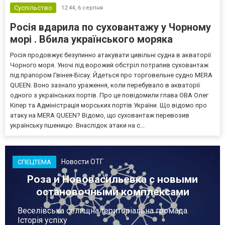
Суспільство
12:44,
6 серпня
Росія вдарила по суховантажу у Чорному
морі . Вбила українського моряка
Росія продовжує безупинно атакувати цивільні судна в акваторії
Чорного моря. Уночі під ворожий обстріл потрапив суховантаж
під прапором Гвінея-Бісау. Йдеться про торговельне судно MERA
QUEEN. Воно зазнало ураження, коли перебувало в акваторії
одного з українських портів. Про це повідомили глава ОВА Олег
Кіпер та Адміністрація морських портів України. Що відомо про
атаку на MERA QUEEN? Відомо, що суховантаж перевозив
українську пшеницю. Внаслідок атаки на с...
Новости ОТГ
СПЕЦТЕМА
Роза и Нововасильевка с новыми
остановочными комплексами
Веселівська селищна територіальна громада.
Історія успіху