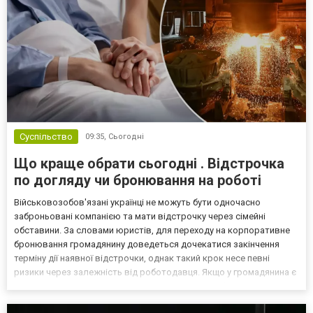
Суспільство
09:35,
Сьогодні
Що краще обрати сьогодні . Відстрочка
по догляду чи бронювання на роботі
Військовозобов'язані українці не можуть бути одночасно
заброньовані компанією та мати відстрочку через сімейні
обставини. За словами юристів, для переходу на корпоративне
бронювання громадянину доведеться дочекатися закінчення
терміну дії наявної відстрочки, однак такий крок несе певні
ризики через залежність від роботодавця. Якщо у громадянина є
кілька варіантів для тимчасового уникнення мобілізації, юристи
дали поради, які недоліки та переваги має бронюв...