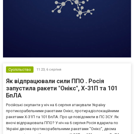
Суспільство
11:23,
6 серпня
Як відпрацювали сили ППО . Росія
запустила ракети "Онікс", Х-31П та 101
БпЛА
Російські окупанти у ніч на 6 серпня атакували Україну
протикорабельними ракетами Онікс, протирадіолокаційними
ракетами Х-31П та 101 БпЛА. Про це повідомили в ПС ЗСУ. Як
вночі відпрацювала ППО? У ніч на 6 серпня Росія вдарила по
Україні двома протикорабельними ракетами "Онікс", двома