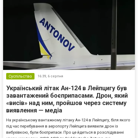
Суспільство
16:39,
6 серпня
Український літак Ан-124 в Лейпцигу був
завантажений боєприпасами. Дрон, який
«висів» над ним, пройшов через систему
виявлення — медіа
На українському вантажному літаку Ан-124 в Лейпцигу, біля якого
під час перебування в аеропорту Лейпцига виявили дрон із
вибухівкою, були боєприпаси. Про це йдеться в розслідуванні