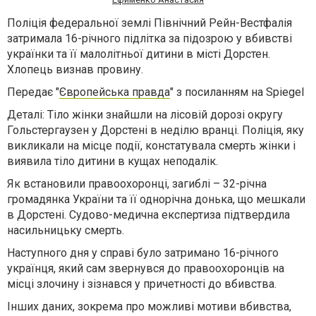
Поліція федеральної землі Північний Рейн-Вестфалія
затримала 16-річного підлітка за підозрою у вбивстві
українки та її малолітньої дитини в місті Дорстен.
Хлопець визнав провину.
Передає "
Європейська правда
" з посиланням на Spiegel
Деталі:
Тіло жінки знайшли на лісовій дорозі округу
Гольстергаузен у Дорстені в неділю вранці. Поліція, яку
викликали на місце події, констатувала смерть жінки і
виявила тіло дитини в кущах неподалік.
Як встановили правоохоронці, загиблі – 32-річна
громадянка України та її однорічна донька, що мешкали
в Дорстені. Судово-медична експертиза підтвердила
насильницьку смерть.
Наступного дня у справі було затримано 16-річного
українця, який сам звернувся до правоохоронців на
місці злочину і зізнався у причетності до вбивства.
Інших даних, зокрема про можливі мотиви вбивства,