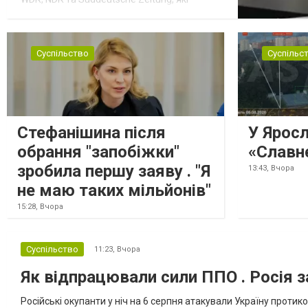
посилаються на конфіденційний поліційний
звіт, цитує Tagesschau. Боєприпаси, яку
були на борту літака, незадовго до цього
Суспільство
Суспільс
доставили з Франції до Лейпцига, після
чого їх мали транспортувати далі. За
даними слідства, 4 серпня о...
Стефанішина після
У Ярос
обрання "запобіжки"
«Славн
зробила першу заяву . "Я
13:43,
Вчора
не маю таких мільйонів"
15:28,
Вчора
Суспільство
11:23,
Вчора
Як відпрацювали сили ППО . Росія з
Російські окупанти у ніч на 6 серпня атакували Україну прот