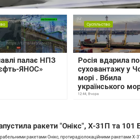
тво
Суспільство
лавлі палає НПЗ
Росія вдарила по
єфть-ЯНОС»
суховантажу у Ч
морі . Вбила
українського мо
12:44,
Вчора
апустила ракети "Онікс", Х-31П та 101
икорабельними ракетами Онікс, протирадіолокаційними ракетами Х-3