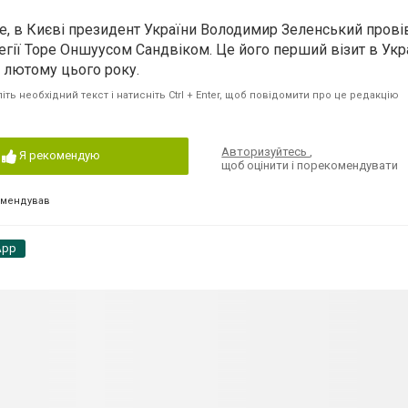
, в Києві президент України Володимир Зеленський провів
гії Торе Оншуусом Сандвіком. Це його перший візит в Укра
 лютому цього року.
ть необхідний текст і натисніть Ctrl + Enter, щоб повідомити про це редакцію
Авторизуйтесь
,
Я рекомендую
щоб оцінити і порекомендувати
омендував
App