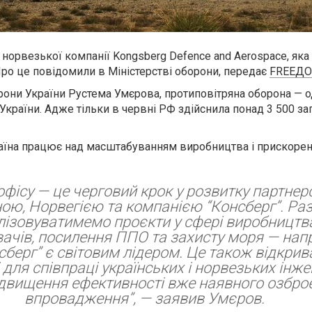
с норвезької компанії Kongsberg Defence and Aerospace, як
о це повідомили в Міністерстві оборони, передає
FREEД
рони України Рустема Умєрова, протиповітряна оборона — о
 України. Адже тільки в червні РФ здійснила понад 3 500 зап
раїна працює над масштабуванням виробництва і прискоре
офісу — це черговий крок у розвитку партнер
ною, Норвегією та компанією “Консберг”. Ра
лізовуватимемо проєкти у сфері виробництв
ачів, посилення ППО та захисту моря — напр
сберг” є світовим лідером. Це також відкрив
для співпраці українських і норвезьких інже
ідвищення ефективності вже наявного озбро
впровадження”, — заявив Умєров.