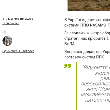
11:31,
23 червня 2025 р.
В Україні відкрився офі
Суспільство
системи ППО NASAMS. Пр
За словами міністра обо
стратегічних пріоритетів
БпЛА.
Ефименко Анастасия
Він також додав, що Ук
поставок систем ППО.
“Відкриття 
Украї
реа
перехоплюв
яких “Кон
можливості 
питанні п