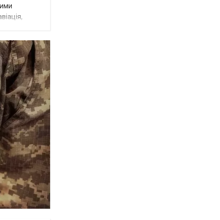
ними
віація,