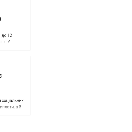
ю
 до 12
нші. У
є
і соціальних
виплати, а й