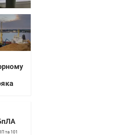
орному
ряка
 БпЛА
1П та 101