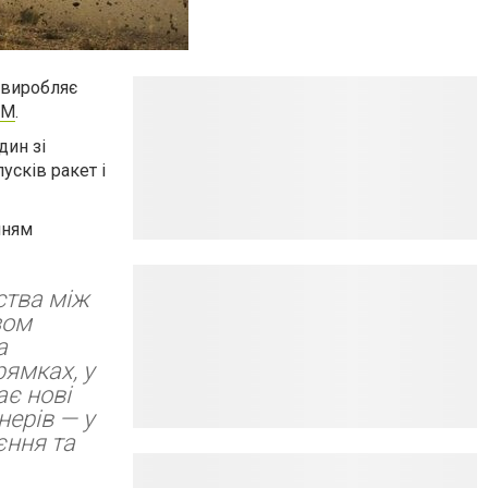
а виробляє
OM
.
дин зі
усків ракет і
нням
ства між
зом
а
ямках, у
ає нові
нерів — у
єння та