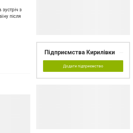
 зустріч з
їну після
Підприємства Кирилівки
Додати підприємство