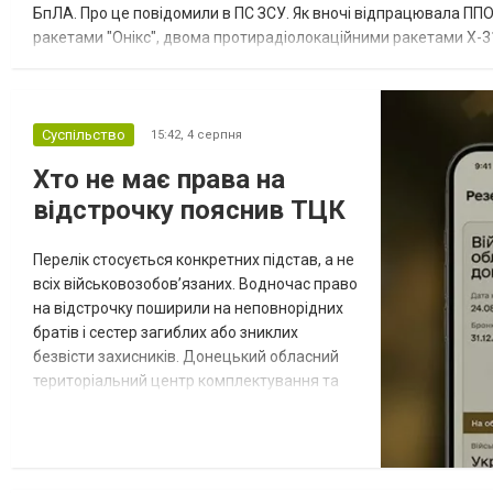
БпЛА. Про це повідомили в ПС ЗСУ. Як вночі відпрацювала ППО
ракетами "Онікс", двома протирадіолокаційними ракетами Х-31
зенітні ракетні війська, підрозділи РЕБ та безпілотних систем, мо
Суспільство
15:42,
4 серпня
Хто не має права на
відстрочку пояснив ТЦК
Перелік стосується конкретних підстав, а не
всіх військовозобов’язаних. Водночас право
на відстрочку поширили на неповнорідних
братів і сестер загиблих або зниклих
безвісти захисників. Донецький обласний
територіальний центр комплектування та
соціальної підтримки оприлюднив вісім
категорій військовозобов’язаних, які за
певних обставин не мають права на
відстрочку від мобілізації за раніше