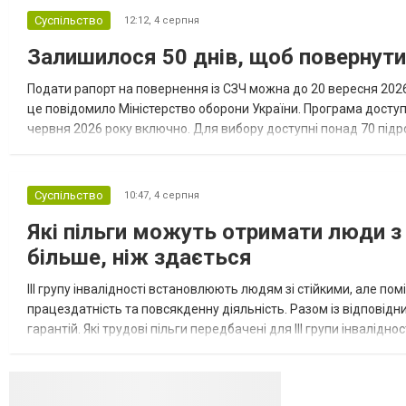
доступними підставами. Серед них — окремі
Суспільство
12:12,
4 серпня
студенти, боржники з аліме...
Залишилося 50 днів, щоб повернут
Подати рапорт на повернення із СЗЧ можна до 20 вересня 2026 
це повідомило Міністерство оборони України. Програма досту
червня 2026 року включно. Для вибору доступні понад 70 підрозд
кожному з них потрібні військовослужбовці з різним досвідом, 
Суспільство
10:47,
4 серпня
Які пільги можуть отримати люди з 
більше, ніж здається
III групу інвалідності встановлюють людям зі стійкими, але п
працездатність та повсякденну діяльність. Разом із відповід
гарантій. Які трудові пільги передбачені для III групи інвалідно
на додаткові трудові гарантії. Законодавство передбачає...