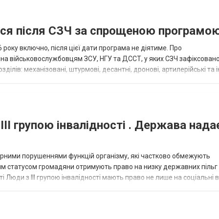
ися після СЗЧ за спрощеною програмо
року включно, після цієї дати програма не діятиме. Про
пна військовослужбовцям ЗСУ, НГУ та ДССТ, у яких СЗЧ зафіксовано
ілів: механізовані, штурмові, десантні, дронові, артилерійські та і
військовими спеціал...
III групою інвалідності . Держава нада
омірними порушеннями функцій організму, які частково обмежують
ним статусом громадяни отримують право на низку державних пільг 
сті Люди з III групою інвалідності мають право не лише на соціальні 