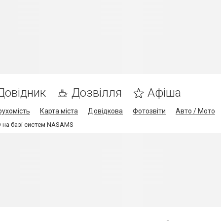
Довідник
Дозвілля
Афіша
рухомість
Карта міста
Довідкова
Фотозвіти
Авто / Мото
О на базі систем NASAMS