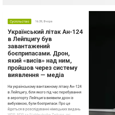
Суспільство
16:39,
Вчора
Український літак Ан-124
в Лейпцигу був
завантажений
боєприпасами. Дрон,
який «висів» над ним,
пройшов через систему
виявлення — медіа
На українському вантажному літаку Ан-124
в Лейпцигу, біля якого під час перебування
в аеропорту Лейпцига виявили дрон із
вибухівкою, були боєприпаси. Про це
йдеться в розслідуванні німецьких видань
WDR, NDR та Süddeutsche Zeitung, які