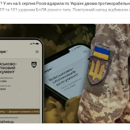
? У ніч на 6 серпня Росія вдарила по Україні двома протикорабель
П та 101 ударним БпЛА різного типу. Повітряний напад відбивали а
біл...