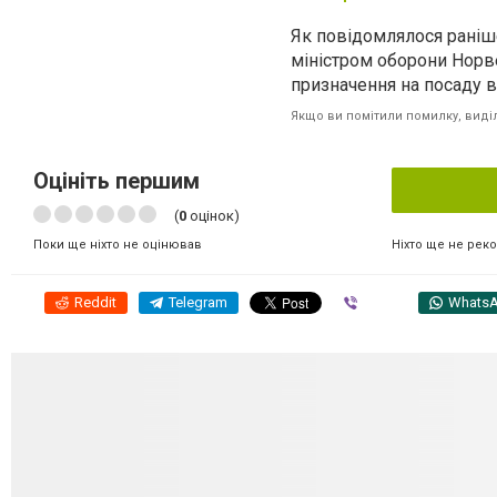
Як повідомлялося раніше
міністром оборони Норве
призначення на посаду в
Якщо ви помітили помилку, виділі
Оцініть першим
(
0
оцінок)
Ніхто ще не рек
Поки ще ніхто не оцінював
Reddit
Telegram
Viber
Whats