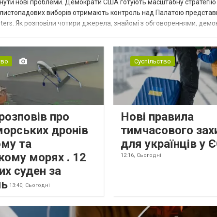
нути нові проблеми. Демократи США готують масштабну стратегію
 листопадових виборів отримають контроль над Палатою представ
ters. Як розповіли чотири джерела, знайомі з обговореннями, демо
для проведення слухань, надсилан...
тво
Суспільство
розповів про
Нові правила
морських дронів
тимчасового зах
ому та
для українців у 
кому морях . 12
12:16,
Сьогодні
их суден за
нь
13:40,
Сьогодні