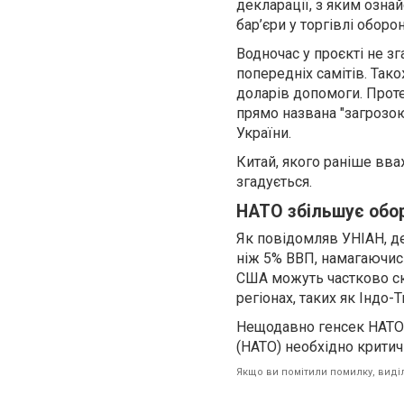
декларації, з яким озна
бар’єри у торгівлі обор
Водночас у проєкті не з
попередніх самітів. Так
доларів допомоги. Проте
прямо названа "загрозою
України.
Китай, якого раніше вва
згадується.
НАТО збільшує обо
Як повідомляв УНІАН, де
ніж 5% ВВП, намагаючис
США можуть частково ск
регіонах, таких як Індо-
Нещодавно генсек НАТО 
(НАТО) необхідно критич
Якщо ви помітили помилку, виділі