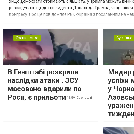
Якщо демократи отримають більшість, у Трампа можуть виник
розслідувань щодо президента Дональда Трампа, якщо після
Конгресу. Про це повідомляє РБК-Україна з посиланням на Reu
розглядають можливість використати повноваження Конгресу 
Суспільство
Суспільс
В Генштабі розкрили
Мадяр 
наслідки атаки . ЗСУ
успіхи 
масовано вдарили по
у Чорн
Росії, є прильоти
Азовсь
15:59,
Сьогодні
уражен
тижде