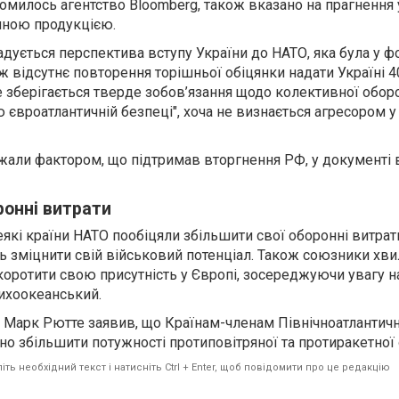
йомилось агентство Bloomberg, також вказано на прагнення 
онною продукцією.
гадується перспектива вступу України до НАТО, яка була у ф
ож відсутнє повторення торішньої обіцянки надати Україні 4
 зберігається тверде зобов’язання щодо колективної оборо
 євроатлантичній безпеці", хоча не визнається агресором у 
жали фактором, що підтримав вторгнення РФ, у документі в
ронні витрати
які країни НАТО пообіцяли збільшити свої оборонні витрат
ь зміцнити свій військовий потенціал. Також союзники хв
оротити свою присутність у Європі, зосереджуючи увагу н
Тихоокеанський.
Марк Рютте заявив, що Країнам-членам Північноатлантич
но збільшити потужності протиповітряної та протиракетної
ть необхідний текст і натисніть Ctrl + Enter, щоб повідомити про це редакцію