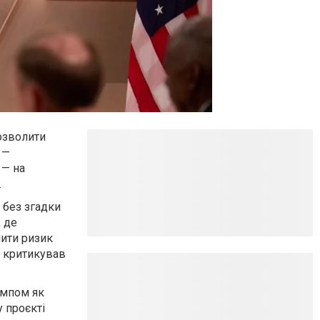
дозволити
 —
 — на
.
 без згадки
, де
ити ризик
о критикував
ампом як
 проєкті