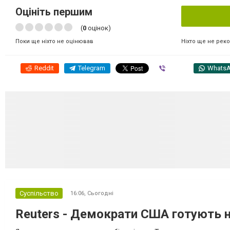
Оцініть першим
(
0
оцінок)
Ніхто ще не рек
Поки ще ніхто не оцінював
Reddit
Telegram
Viber
Whats
Суспільство
16:06,
Сьогодні
Reuters - Демократи США готують но