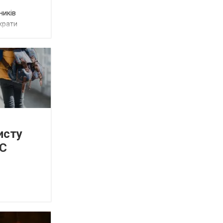
ників
крати
исту
ЄС