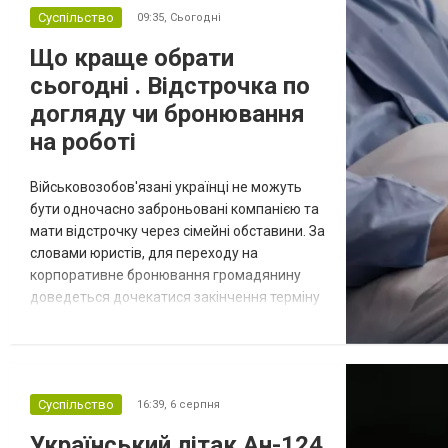
Суспільство
09:35,
Сьогодні
Що краще обрати
сьогодні . Відстрочка по
догляду чи бронювання
на роботі
Військовозобов'язані українці не можуть
бути одночасно заброньовані компанією та
мати відстрочку через сімейні обставини. За
словами юристів, для переходу на
корпоративне бронювання громадянину
доведеться дочекатися закінчення терміну
дії наявної відстрочки, однак такий крок
несе певні ризики через залежність від
роботодавця. Якщо у громадянина є кілька
варіантів для тимчасового уникнення
Суспільство
16:39,
6 серпня
мобілізації, юристи дали поради, які
недоліки та переваги має бронюв...
Український літак Ан-124