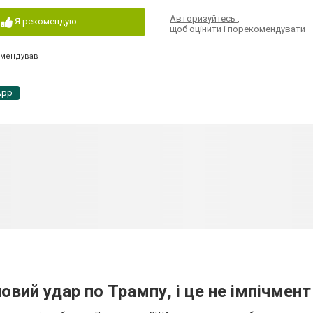
Авторизуйтесь
,
Я рекомендую
щоб оцінити і порекомендувати
омендував
App
вий удар по Трампу, і це не імпічмент