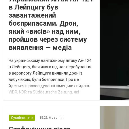
в Лейпцигу був
завантажений
боєприпасами. Дрон,
який «висів» над ним,
пройшов через систему
виявлення — медіа
На українському вантажному літаку Ан-124
в Лейпцигу, біля якого під час перебування
в аеропорту Лейпцига виявили дрон із
вибухівкою, були боєприпаси. Про це
йдеться в розслідуванні німецьких видань
WDR, NDR та Süddeutsche Zeitung, які
посилаються на конфіденційний поліційний
звіт, цитує Tagesschau. Боєприпаси, яку
були на борту літака, незадовго до цього
доставили з Франції до Лейпцига, після
Суспільство
15:28,
6 серпня
чого їх мали транспортувати далі. За