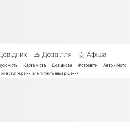
Довідник
Дозвілля
Афіша
рухомість
Карта міста
Довідкова
Фотозвіти
Авто / Мото
про вступ України, але готують інше рішення