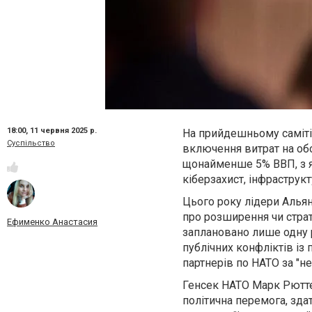
18:00,
11 червня 2025 р.
На прийдешньому саміті 
Суспільство
включення витрат на обо
щонайменше 5% ВВП, з як
кіберзахист, інфраструк
Цього року лідери Альян
про розширення чи страте
Ефименко Анастасия
заплановано лише одну 
публічних конфліктів і
партнерів по НАТО за "не
Генсек НАТО Марк Рютте
політична перемога, зда