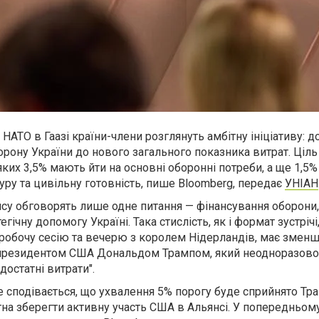
НАТО в Гаазі країни-члени розглянуть амбітну ініціативу: 
рону України до нового загального показника витрат. Ціль
их 3,5% мають йти на основні оборонні потреби, а ще 1,5%
туру та цивільну готовність, пише Bloomberg, передає
УНІАН
су обговорять лише одне питання — фінансування оборони,
гічну допомогу Україні. Така стислість, як і формат зустрічі
робочу сесію та вечерю з королем Нідерландів, має зменш
з президентом США Дональдом Трампом, який неодноразов
достатні витрати".
 сподівається, що ухвалення 5% порогу буде сприйнято Тр
тна зберегти активну участь США в Альянсі. У попередньому