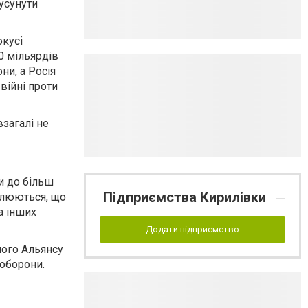
усунути
окусі
0 мільярдів
ни, а Росія
війні проти
загалі не
и до більш
Підприємства Кирилівки
илюються, що
а інших
Додати підприємство
ного Альянсу
 оборони.