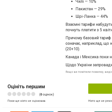
Чилі — 10%
Пакистан — 29%
Шрі-Ланка — 44%
Взаємні тарифи набудуть 
почнуть платити з 5 квітн
Причому базовий тариф 
означає, наприклад, що 
(20+10).
Канада і Мексика поки н
Щодо України запровадж
Якщо ви помітили помилку, виділі
Оцініть першим
(
0
оцінок)
Ніхто ще не рек
Поки ще ніхто не оцінював