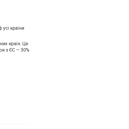
 усі країни
них країн. Це
ари з ЄС — 30%