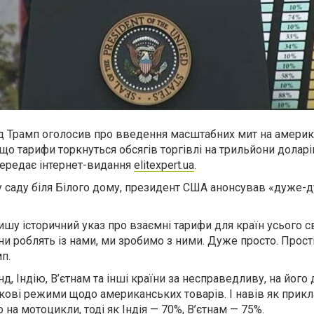
 Трамп оголосив про введення масштабних мит на амери
 що тарифи торкнуться обсягів торгівлі на трильйони доларі
передає інтернет-видання
elitexpert.ua
.
саду біля Білого дому, президент США анонсував «дуже-
ишу історичний указ про взаємні тарифи для країн усього св
они роблять із нами, ми зробимо з ними. Дуже просто. Прос
п.
д, Індію, В’єтнам та інші країни за несправедливу, на його 
ткові режими щодо американських товарів. І навів як прик
на мотоцикли, тоді як Індія — 70%, В’єтнам — 75%.