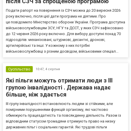
після СЗЧ за спрощеною програмою
Подати рапорт на повернення із СЗЧ можна до 20 вересня 2026
року включно, після цієї дати програма не діятиме. Про
це повідомило Міністерство оборони України. Програма доступна
військовослужбовцям ЗСУ, НГУ та ДССТ, у яких СЗЧ зафіксовано
до 12 червня 2026 року включно. Для вибору доступні понад 70
підрозділів: механізовані, штурмові, десантні, дронові,
артилерійські та інші. У кожному з них потрібні
військовослужбовці з різним досвідом, військовими спеціал...
Суспільство
10:47,
4 серпня
Які пільги можуть отримати люди з III
групою інвалідності . Держава надає
більше, ніж здається
III групу інвалідності встановлюють людям зі стійкими, але
помірними порушеннями функцій організму, які частково
обмежують працездатність та повсякденну діяльність. Разом із
відповідним статусом громадяни отримують право на низку
державних пільг і соціальних гарантій. Які трудові пільги