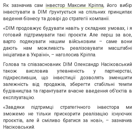
Як зазначив сам
інвестор Максим Кріппа
, його вибір
інвестувати в DIM ґрунтується на спільних принципах
ведення бізнесу та довірі до стратегії компанії.
«DIM продовжує будувати навіть у складних умовах, і я
готовий підтримувати такі проєкти. Але перш за все,
варто подякувати нашим військовим – саме вони
дають нам можливість реалізовувати масштабні
ініціативи в Україні», – наголосив Кріппа.
Голова та співзасновник DIM Олександр Насіковський
також висловив упевненість у партнерстві,
підкресливши, що інвестиції дозволять зменшити
залежність від продажів, зберегти стабільні темпи
будівництва та гарантувати вчасне введення об'єктів в
експлуатацію.
«Завдяки підтримці стратегічного інвестора ми
зможемо не тільки прискорити реалізацію існуючих
проєктів, але й сміливо братися за нові», – зазначив
Насіковський.