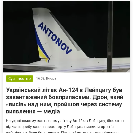
Суспільство
16:39,
Вчора
Український літак Ан-124 в Лейпцигу був
завантажений боєприпасами. Дрон, який
«висів» над ним, пройшов через систему
виявлення — медіа
На українському вантажному літаку Ан-124 в Лейпцигу, біля якого
під час перебування в аеропорту Лейпцига виявили дрон із
вибухівкою, були боєприпаси. Про це йдеться в розслідуванні