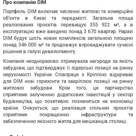
Про компанію DIM
Портфель DIM включає численні житлові та комерційні
об'єкти в Києві та передмісті. Загальна площа
реалізованих проєктів перевищує 355 922 м², а в
експлуатацію вже введено понад 3 670 квартир. Наразі
DIM будує шість нових комплексів загальною площею
понад 346 000 м² та продовжує впроваджувати сучасні
рішення в галузі девелопменту.
Компанія неодноразово отримувала нагороди за якість
забудови, що підтверджує її лідерські позиції на ринку
нерухомості України. Співпраця з Кріппою відкриває
для DIM нові горизонти та закріплює позиції на ринку
житлової забудови. Крім того, це партнерство
сприятиме залученню додаткових інвестицій у сектор
будівництва, що позитивно позначиться на економіці
країни. Очікується, що реалізація спільних проєктів
сприятиме покращенню інфраструктури та
забезпеченню якісного житла для мешканців столиці.