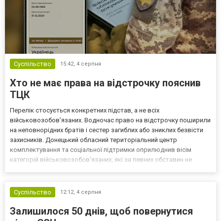
Суспільство
15:42,
4 серпня
Хто не має права на відстрочку пояснив
ТЦК
Перелік стосується конкретних підстав, а не всіх
військовозобов’язаних. Водночас право на відстрочку поширили
на неповнорідних братів і сестер загиблих або зниклих безвісти
захисників. Донецький обласний територіальний центр
комплектування та соціальної підтримки оприлюднив вісім
категорій військовозобов’язаних, які за певних обставин не
мають права на відстрочку від мобілізації за раніше доступними
підставами. Серед них — окремі студенти, боржники з аліме...
Суспільство
12:12,
4 серпня
Залишилося 50 днів, щоб повернутися