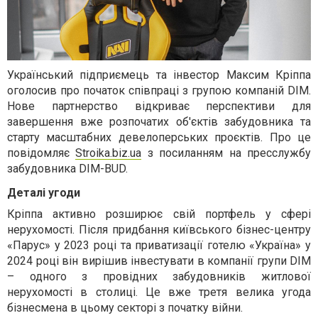
Український підприємець та інвестор Максим Кріппа
оголосив про початок співпраці з групою компаній DIM.
Нове партнерство відкриває перспективи для
завершення вже розпочатих об'єктів забудовника та
старту масштабних девелоперських проєктів. Про це
повідомляє
Stroika.biz.ua
з посиланням на пресслужбу
забудовника DIM-BUD.
Деталі угоди
Кріппа активно розширює свій портфель у сфері
нерухомості. Після придбання київського бізнес-центру
«Парус» у 2023 році та приватизації готелю «Україна» у
2024 році він вирішив інвестувати в компанії групи DIM
– одного з провідних забудовників житлової
нерухомості в столиці. Це вже третя велика угода
бізнесмена в цьому секторі з початку війни.