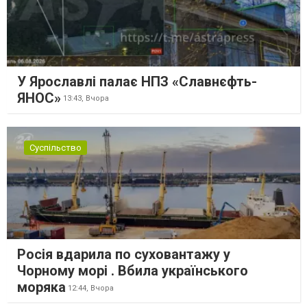
У Ярославлі палає НПЗ «Славнєфть-
ЯНОС»
13:43,
Вчора
Суспільство
Росія вдарила по суховантажу у
Чорному морі . Вбила українського
моряка
12:44,
Вчора