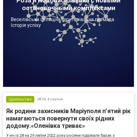
Роза и Нововасильевка с новыми
остановочными комплексами
Веселівська селищна територіальна громада.
Історія успіху
Суспільство
08:59,
4 серпня
Як родини захисників Маріуполя пʼятий рік
намагаються повернути своїх рідних
додому.«Оленівка триває»
У ніч із 28 на 29 липня 2022 року росіяни підірвали барак з