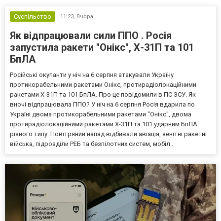
Суспільство
11:23,
Вчора
Як відпрацювали сили ППО . Росія
запустила ракети "Онікс", Х-31П та 101
БпЛА
Російські окупанти у ніч на 6 серпня атакували Україну
протикорабельними ракетами Онікс, протирадіолокаційними
ракетами Х-31П та 101 БпЛА. Про це повідомили в ПС ЗСУ. Як
вночі відпрацювала ППО? У ніч на 6 серпня Росія вдарила по
Україні двома протикорабельними ракетами "Онікс", двома
протирадіолокаційними ракетами Х-31П та 101 ударним БпЛА
різного типу. Повітряний напад відбивали авіація, зенітні ракетні
війська, підрозділи РЕБ та безпілотних систем, мобіл...