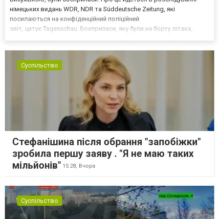
німецьких видань WDR, NDR та Süddeutsche Zeitung, які
посилаються на конфіденційний поліційний
звіт, цитує Tagesschau. Боєприпаси, яку були на борту літака,
незадовго до цього доставили з Франції до Лейпцига, після чого
їх мали транспортувати далі. За даними слідства, 4 серпня о...
Суспільство
Стефанішина після обрання "запобіжки"
зробила першу заяву . "Я не маю таких
мільйонів"
15:28,
Вчора
Суспільство