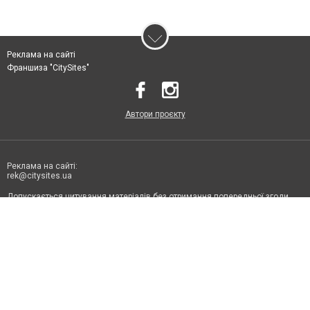
Реклама на сайті
Франшиза "CitySites"
Автори проєкту
Реклама на сайті:
rek@citysites.ua
Допускається цитування матеріалів без отримання попередньої згоди
6131.com.ua за умови розміщення в тексті обов'язкового посилання на
6131.com.ua - Сайт міста Кирилівка. Для інтернет-видань обов'язкове
розміщення прямого, відкритого для пошукових систем гіперпосилання
на цитовані статті не нижче другого абзацу в тексті або в якості джерела.
Порушення виняткових прав переслідується Законом.
Матеріали з плашками "Новини компаній", "Промо", "Партнерський
матеріал", "Партнерський спецпроєкт", "Політичні новини", "Пресреліз",
"PR", "Офіційно", "Політична реклама" публікуються на правах реклами.
Політика конфіденційності
Правила сайту
Правила