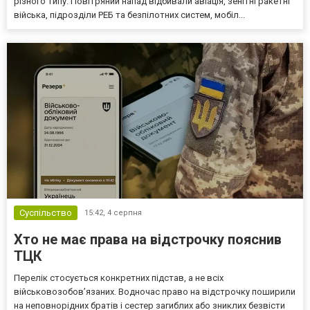
різного типу. Повітряний напад відбивали авіація, зенітні ракетні
війська, підрозділи РЕБ та безпілотних систем, мобіл...
Суспільство
15:42,
4 серпня
Хто не має права на відстрочку пояснив
ТЦК
Перелік стосується конкретних підстав, а не всіх
військовозобов’язаних. Водночас право на відстрочку поширили
на неповнорідних братів і сестер загиблих або зниклих безвісти