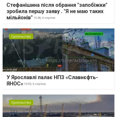
Стефанішина після обрання "запобіжки"
зробила першу заяву . "Я не маю таких
мільйонів"
15:28,
6 серпня
Суспільство
У Ярославлі палає НПЗ «Славнєфть-
ЯНОС»
13:43,
6 серпня
Суспільство