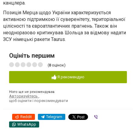
канцлера.
Позиція Мерца щодо України характеризується
активною підтримкою її суверенітету, територіальної
цілісності та євроатлантичних прагнень. Також він
неодноразово критикував Шольца за відмову надати
ЗСУ німецькі ракети Taurus.
Оцініть першим
(
0
оцінок)
Я рекомендую
Ніхто ще не рекомендував
Авторизуйтесь
,
щоб оцінити і порекомендувати
Reddit
Telegram
Viber
WhatsApp