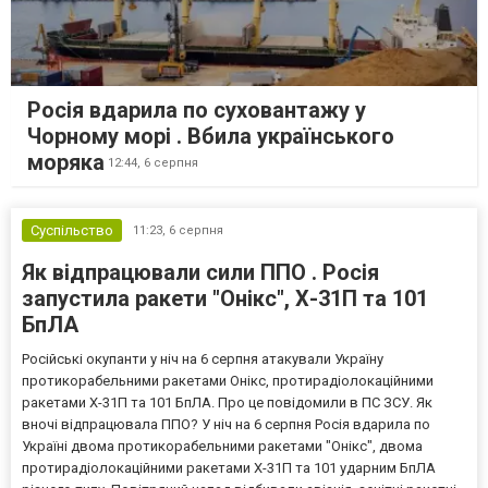
Росія вдарила по суховантажу у
Чорному морі . Вбила українського
моряка
12:44,
6 серпня
Суспільство
11:23,
6 серпня
Як відпрацювали сили ППО . Росія
запустила ракети "Онікс", Х-31П та 101
БпЛА
Російські окупанти у ніч на 6 серпня атакували Україну
протикорабельними ракетами Онікс, протирадіолокаційними
ракетами Х-31П та 101 БпЛА. Про це повідомили в ПС ЗСУ. Як
вночі відпрацювала ППО? У ніч на 6 серпня Росія вдарила по
Україні двома протикорабельними ракетами "Онікс", двома
протирадіолокаційними ракетами Х-31П та 101 ударним БпЛА