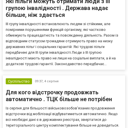
Які пільги можуть отримати люди з III
групою інвалідності . Держава надає
більше, ніж здається
III групу інвалідності встановлюють людям зі стійкими, але
помірними порушеннями функцій організму, які частково
обмежують працездатність та повсякденну діяльність. Разом із
відповідним статусом громадяни отримують право на низку
державних пільг і соціальних гарантій. Які трудові пільги
передбачені для III групи інвалідності Люди з III групою
інвалідності мають право не лише на соціальні виплати, а й на
додаткові трудові гарантії. Законодавство передбачає...
Суспільство
09:37,
4 серпня
Для кого відстрочку продовжать
автоматично . ТЦК більше не потрібен
Із серпня для більшості військовозобов’язаних продовження
відстрочки від мобілізації відбуватиметься автоматично. Якщо
всі необхідні дані є в державних реєстрах, звертатися до
територіального центру комплектування більше не доведеться.