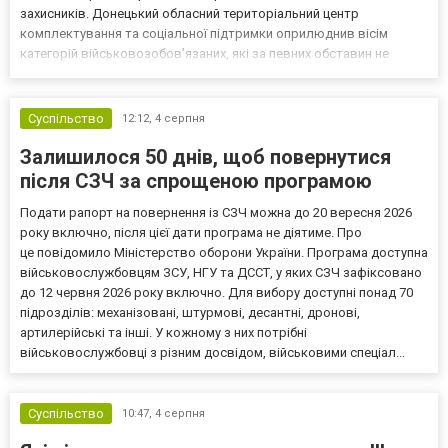
захисників. Донецький обласний територіальний центр
комплектування та соціальної підтримки оприлюднив вісім
категорій військовозобов’язаних, які за певних обставин не
мають права на відстрочку від мобілізації за раніше доступними
підставами. Серед них — окремі студенти, боржники з аліме...
Суспільство
12:12,
4 серпня
Залишилося 50 днів, щоб повернутися
після СЗЧ за спрощеною програмою
Подати рапорт на повернення із СЗЧ можна до 20 вересня 2026
року включно, після цієї дати програма не діятиме. Про
це повідомило Міністерство оборони України. Програма доступна
військовослужбовцям ЗСУ, НГУ та ДССТ, у яких СЗЧ зафіксовано
до 12 червня 2026 року включно. Для вибору доступні понад 70
підрозділів: механізовані, штурмові, десантні, дронові,
артилерійські та інші. У кожному з них потрібні
військовослужбовці з різним досвідом, військовими спеціал...
Суспільство
10:47,
4 серпня