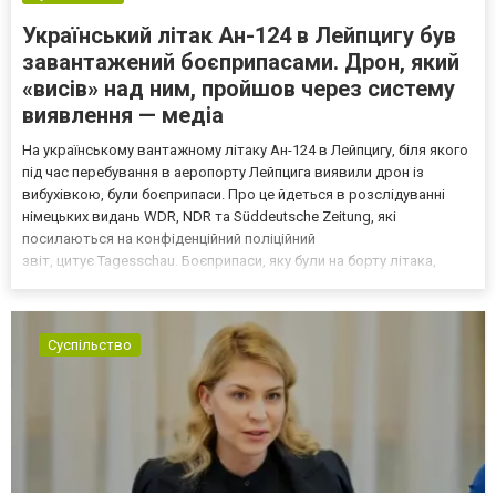
Український літак Ан-124 в Лейпцигу був
завантажений боєприпасами. Дрон, який
«висів» над ним, пройшов через систему
виявлення — медіа
На українському вантажному літаку Ан-124 в Лейпцигу, біля якого
під час перебування в аеропорту Лейпцига виявили дрон із
вибухівкою, були боєприпаси. Про це йдеться в розслідуванні
німецьких видань WDR, NDR та Süddeutsche Zeitung, які
посилаються на конфіденційний поліційний
звіт, цитує Tagesschau. Боєприпаси, яку були на борту літака,
незадовго до цього доставили з Франції до Лейпцига, після чого
їх мали транспортувати далі. За даними слідства, 4 серпня о...
Суспільство