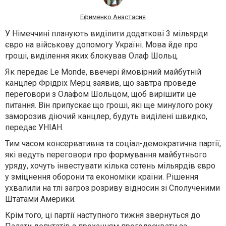
Ефименко Анастасия
У Німеччині планують виділити додаткові 3 мільярди
євро на військову допомогу Україні. Мова йде про
гроші, виділення яких блокував Олаф Шольц.
Як передає Le Monde, ввечері ймовірний майбутній
канцлер Фрідріх Мерц заявив, що завтра проведе
переговори з Олафом Шольцом, щоб вирішити це
питання. Він припускає що гроші, які ще минулого року
заморозив діючий канцлер, будуть виділені швидко,
передає УНІАН.
Тим часом консервативна та соціал-демократична партії,
які ведуть переговори про формування майбутнього
уряду, хочуть інвестувати кілька сотень мільярдів євро
у зміцнення оборони та економіки країни. Рішення
ухвалили на тлі загроз розриву відносин зі Сполученими
Штатами Америки.
Крім того, ці партії наступного тижня звернуться до