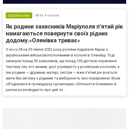
Суспільство
08:59,
4 серпня
Як родини захисників Маріуполя пʼятий рік
намагаються повернути своїх рідних
додому.«Оленівка триває»
У ніч із 28 на 29 липня 2022 року росіяни підірвали барак з
українськими військовополоненими в колонії в Оленівці. Тоді
загинули понад 50 захисників, ще понад 130 дістали поранення.
Частину тих, хто вижив, досі утримують у російських колоніях, а
їхні родини — дружини, матері, сестри — вже п’ятий рік вчаться
жити без зв’язку з рідними та виборюють їхнє повернення. Вони
об’єдналися в громадську організацію «Спільнота Оленівки» й
разом розповідають про цей зл...