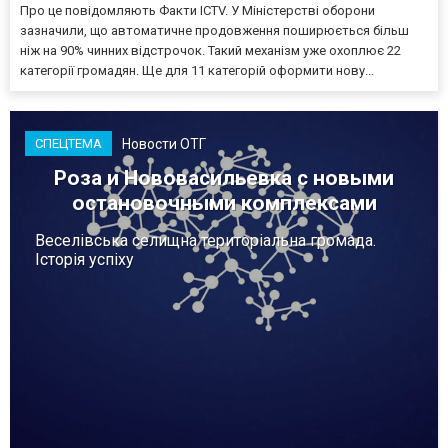
Про це повідомляють Факти ICTV. У Міністерстві оборони
зазначили, що автоматичне продовження поширюється більш
ніж на 90% чинних відстрочок. Такий механізм уже охоплює 22
категорії громадян. Ще для 11 категорій оформити нову...
Новости ОТГ
СПЕЦТЕМА
Роза и Нововасильевка с новыми
остановочными комплексами
Веселівська селищна територіальна громада.
Історія успіху