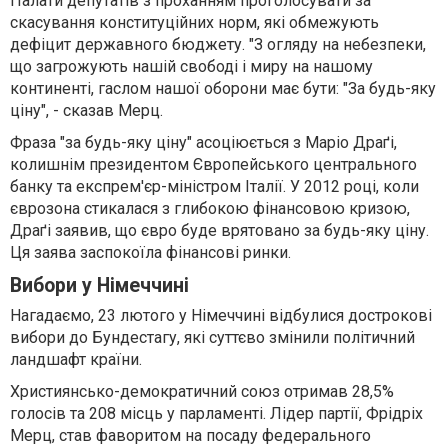
Палати депутатів з проханням проголосувати за
скасування конституційних норм, які обмежують
дефіцит державного бюджету. "З огляду на небезпеки,
що загрожують нашій свободі і миру на нашому
континенті, гаслом нашої оборони має бути: "За будь-яку
ціну", - сказав Мерц.
Фраза "за будь-яку ціну" асоціюється з Маріо Драґі,
колишнім президентом Європейського центрального
банку та експрем'єр-міністром Італії. У 2012 році, коли
єврозона стикалася з глибокою фінансовою кризою,
Драґі заявив, що євро буде врятовано за будь-яку ціну.
Ця заява заспокоїла фінансові ринки.
Вибори у Німеччині
Нагадаємо, 23 лютого у Німеччині відбулися дострокові
вибори до Бундестагу, які суттєво змінили політичний
ландшафт країни.
Християнсько-демократичний союз отримав 28,5%
голосів та 208 місць у парламенті. Лідер партії, Фрідріх
Мерц, став фаворитом на посаду федерального