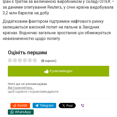
Іран є третім за величиною виробником у складі ОПЕК –
за даними опитування Reuters, у січні країна видобувала
3,2 млн барелів на добу.
Додатковим фактором підтримки нафтового ринку
залишається високий попит на пальне в Західних
країнах. Водночас загальне зростання цін обмежується
невизначеністю щодо попиту.
Оцініть першим
(
0
оцінок)
Я рекомендую
Ніхто ще не рекомендував
Авторизуйтесь
,
щоб оцінити і порекомендувати
Reddit
Telegram
Viber
WhatsApp