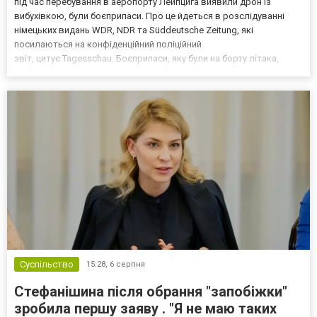
під час перебування в аеропорту Лейпцига виявили дрон із
вибухівкою, були боєприпаси. Про це йдеться в розслідуванні
німецьких видань WDR, NDR та Süddeutsche Zeitung, які
посилаються на конфіденційний поліційний
звіт, цитує Tagesschau. Боєприпаси, яку були на борту літака,
незадовго до цього доставили з Франції до Лейпцига, після чого
їх мали транспортувати далі. За даними слідства, 4 серпня о...
Суспільство
15:28,
6 серпня
Стефанішина після обрання "запобіжки"
зробила першу заяву . "Я не маю таких