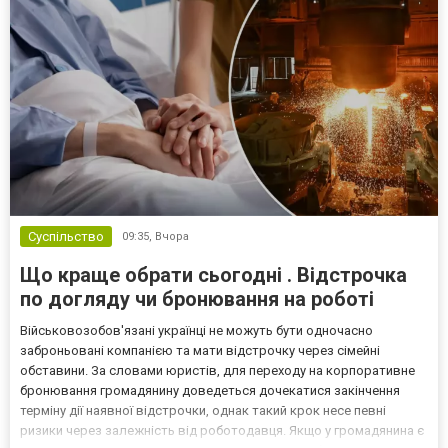
Суспільство
09:35,
Вчора
Що краще обрати сьогодні . Відстрочка
по догляду чи бронювання на роботі
Військовозобов'язані українці не можуть бути одночасно
заброньовані компанією та мати відстрочку через сімейні
обставини. За словами юристів, для переходу на корпоративне
бронювання громадянину доведеться дочекатися закінчення
терміну дії наявної відстрочки, однак такий крок несе певні
ризики через залежність від роботодавця. Якщо у громадянина є