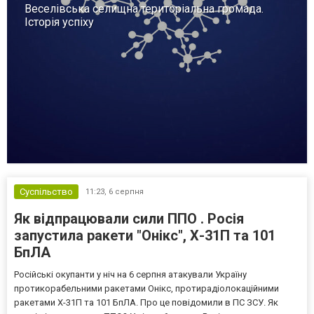
Веселівська селищна територіальна громада.
Історія успіху
Суспільство
11:23,
6 серпня
Як відпрацювали сили ППО . Росія
запустила ракети "Онікс", Х-31П та 101
БпЛА
Російські окупанти у ніч на 6 серпня атакували Україну
протикорабельними ракетами Онікс, протирадіолокаційними
ракетами Х-31П та 101 БпЛА. Про це повідомили в ПС ЗСУ. Як