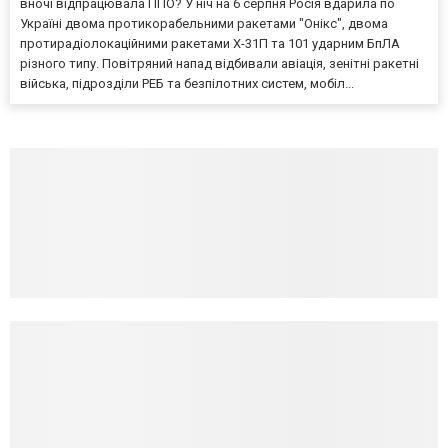
вночі відпрацювала ППО? У ніч на 6 серпня Росія вдарила по
Україні двома протикорабельними ракетами "Онікс", двома
протирадіолокаційними ракетами Х-31П та 101 ударним БпЛА
різного типу. Повітряний напад відбивали авіація, зенітні ракетні
війська, підрозділи РЕБ та безпілотних систем, мобіл...