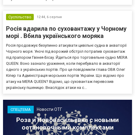
Суспільство
12:44,
6 серпня
Росія вдарила по суховантажу у Чорному
морі . Вбила українського моряка
Росія продовжує безупинно атакувати цивільні судна в акваторії
Чорного моря. Уночі під ворожий обстріл потрапив суховантаж
під прапором Гвінея-Бісау. Йдеться про торговельне судно MERA
QUEEN. Воно зазнало ураження, коли перебувало в акваторії
одного з українських портів. Про це повідомили глава ОВА Олег
Кіпер та Адміністрація морських портів України. Що відомо про
атаку на MERA QUEEN? Відомо, що суховантаж перевозив
українську пшеницю. Внаслідок атаки на с...
Новости ОТГ
СПЕЦТЕМА
Роза и Нововасильевка с новыми
остановочными комплексами