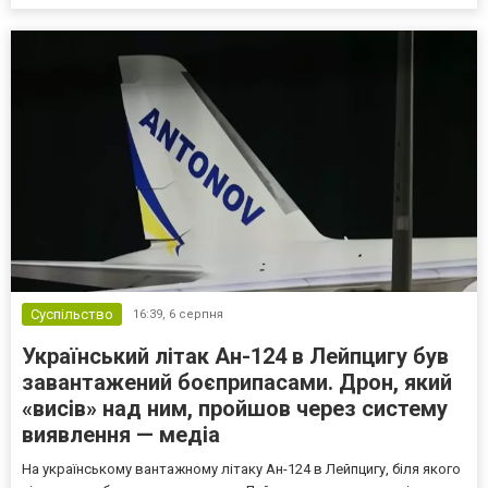
кілька варіантів для тимчасового уникнення мобілізації, юристи
дали поради, які недоліки та переваги має бронюв...
Суспільство
16:39,
6 серпня
Український літак Ан-124 в Лейпцигу був
завантажений боєприпасами. Дрон, який
«висів» над ним, пройшов через систему
виявлення — медіа
На українському вантажному літаку Ан-124 в Лейпцигу, біля якого