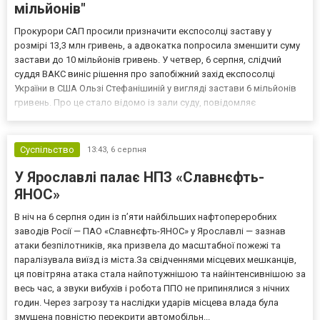
мільйонів"
Прокурори САП просили призначити експосолці заставу у
розмірі 13,3 млн гривень, а адвокатка попросила зменшити суму
застави до 10 мільйонів гривень. У четвер, 6 серпня, слідчий
суддя ВАКС виніс рішення про запобіжний захід експосолці
України в США Ользі Стефанішиній у вигляді застави 6 мільйонів
гривень. Про це стало відомо із зали суду, повідомляє
кореспондент ТСН. Прокурори САП просили призначити
експосолці заставу у розмірі 13,3 млн гривень. Своєю черго...
Суспільство
13:43,
6 серпня
У Ярославлі палає НПЗ «Славнєфть-
ЯНОС»
В ніч на 6 серпня один із п’яти найбільших нафтопереробних
заводів Росії — ПАО «Славнєфть-ЯНОС» у Ярославлі — зазнав
атаки безпілотників, яка призвела до масштабної пожежі та
паралізувала виїзд із міста.За свідченнями місцевих мешканців,
ця повітряна атака стала найпотужнішою та найінтенсивнішою за
весь час, а звуки вибухів і робота ППО не припинялися з нічних
годин. Через загрозу та наслідки ударів місцева влада була
змушена повністю перекрити автомобільн...