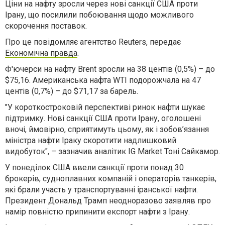
Ціни на нафту зросли через нові санкції США проти
Ірану, що посилили побоювання щодо можливого
скорочення поставок.
Про це повідомляє агентство Reuters, передає
Економічна правда
.
Ф'ючерси на нафту Brent зросли на 38 центів (0,5%) – до
$75,16. Американська нафта WTI подорожчала на 47
центів (0,7%) – до $71,17 за барель.
"У короткостроковій перспективі ринок нафти шукає
підтримку. Нові санкції США проти Ірану, оголошені
вночі, ймовірно, сприятимуть цьому, як і зобов’язання
міністра нафти Іраку скоротити надлишковий
видобуток", – зазначив аналітик IG Market Тоні Сайкамор.
У понеділок США ввели санкції проти понад 30
брокерів, судноплавних компаній і операторів танкерів,
які брали участь у транспортуванні іранської нафти.
Президент Дональд Трамп неодноразово заявляв про
намір повністю припинити експорт нафти з Ірану.