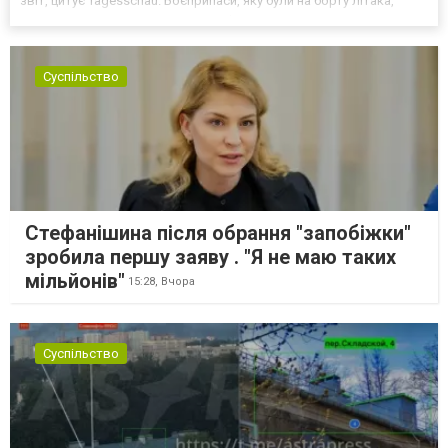
звіт, цитує Tagesschau. Боєприпаси, яку були на борту літака,
незадовго до цього доставили з Франції до Лейпцига, після чого
їх мали транспортувати далі. За даними слідства, 4 серпня о...
Суспільство
Стефанішина після обрання "запобіжки"
зробила першу заяву . "Я не маю таких
мільйонів"
15:28,
Вчора
Суспільство