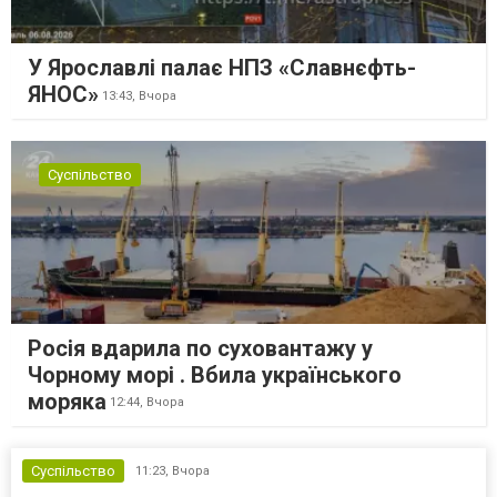
У Ярославлі палає НПЗ «Славнєфть-
ЯНОС»
13:43,
Вчора
Суспільство
Росія вдарила по суховантажу у
Чорному морі . Вбила українського
моряка
12:44,
Вчора
Суспільство
11:23,
Вчора