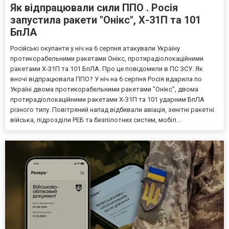
Як відпрацювали сили ППО . Росія
запустила ракети "Онікс", Х-31П та 101
БпЛА
Російські окупанти у ніч на 6 серпня атакували Україну
протикорабельними ракетами Онікс, протирадіолокаційними
ракетами Х-31П та 101 БпЛА. Про це повідомили в ПС ЗСУ. Як
вночі відпрацювала ППО? У ніч на 6 серпня Росія вдарила по
Україні двома протикорабельними ракетами "Онікс", двома
протирадіолокаційними ракетами Х-31П та 101 ударним БпЛА
різного типу. Повітряний напад відбивали авіація, зенітні ракетні
війська, підрозділи РЕБ та безпілотних систем, мобіл...