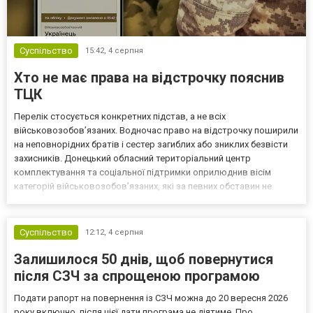
Суспільство
15:42,
4 серпня
Хто не має права на відстрочку пояснив
ТЦК
Перелік стосується конкретних підстав, а не всіх
військовозобов’язаних. Водночас право на відстрочку поширили
на неповнорідних братів і сестер загиблих або зниклих безвісти
захисників. Донецький обласний територіальний центр
комплектування та соціальної підтримки оприлюднив вісім
категорій військовозобов’язаних, які за певних обставин не
мають права на відстрочку від мобілізації за раніше доступними
підставами. Серед них — окремі студенти, боржники з аліме...
Суспільство
12:12,
4 серпня
Залишилося 50 днів, щоб повернутися
після СЗЧ за спрощеною програмою
Подати рапорт на повернення із СЗЧ можна до 20 вересня 2026
року включно, після цієї дати програма не діятиме. Про