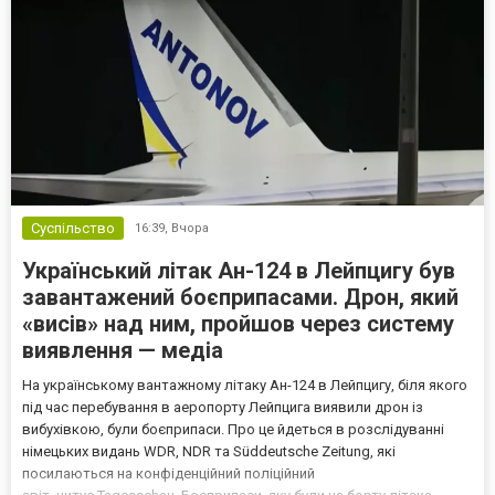
Суспільство
16:39,
Вчора
Український літак Ан-124 в Лейпцигу був
завантажений боєприпасами. Дрон, який
«висів» над ним, пройшов через систему
виявлення — медіа
На українському вантажному літаку Ан-124 в Лейпцигу, біля якого
під час перебування в аеропорту Лейпцига виявили дрон із
вибухівкою, були боєприпаси. Про це йдеться в розслідуванні
німецьких видань WDR, NDR та Süddeutsche Zeitung, які
посилаються на конфіденційний поліційний