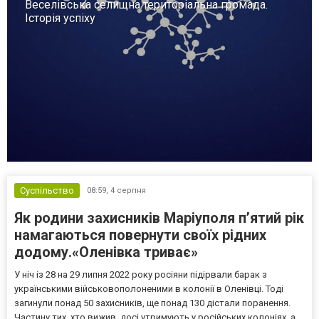
Веселівська селищна територіальна громада.
Історія успіху
Суспільство
08:59,
4 серпня
Як родини захисників Маріуполя пʼятий рік
намагаються повернути своїх рідних
додому.«Оленівка триває»
У ніч із 28 на 29 липня 2022 року росіяни підірвали барак з
українськими військовополоненими в колонії в Оленівці. Тоді
загинули понад 50 захисників, ще понад 130 дістали поранення.
Частину тих, хто вижив, досі утримують у російських колоніях, а