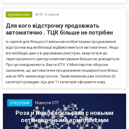
Суспільство
09:37,
4 серпня
Для кого відстрочку продовжать
автоматично . ТЦК більше не потрібен
Із серпня для більшості військовозобов’язаних продовження
відстрочки від мобілізації відбуватиметься автоматично. Якщо
всі необхідні дані є в державних реєстрах, звертатися до
територіального центру комплектування більше не доведеться.
Про це повідомляють Факти ICTV. У Міністерстві оборони
зазначили, що автоматичне продовження поширюється більш
ніж на 90% чинних відстрочок. Такий механізм уже охоплює 22
категорії громадян. Ще для 11 категорій оформити нову...
Новости ОТГ
СПЕЦТЕМА
Роза и Нововасильевка с новыми
остановочными комплексами