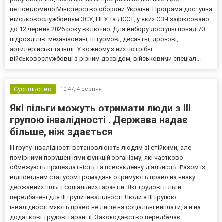
це повідомило Міністерство оборони України. Програма доступна
військовослужбовцям ЗСУ, НГУ та ДССТ, у яких СЗЧ зафіксовано
до 12 червня 2026 року включно. Для вибору доступні понад 70
підрозділів: механізовані, штурмові, десантні, дронові,
артилерійські та інші. У кожному з них потрібні
військовослужбовці з різним досвідом, військовими спеціал...
Суспільство
10:47,
4 серпня
Які пільги можуть отримати люди з III
групою інвалідності . Держава надає
більше, ніж здається
III групу інвалідності встановлюють людям зі стійкими, але
помірними порушеннями функцій організму, які частково
обмежують працездатність та повсякденну діяльність. Разом із
відповідним статусом громадяни отримують право на низку
державних пільг і соціальних гарантій. Які трудові пільги
передбачені для III групи інвалідності Люди з III групою
інвалідності мають право не лише на соціальні виплати, а й на
додаткові трудові гарантії. Законодавство передбачає...