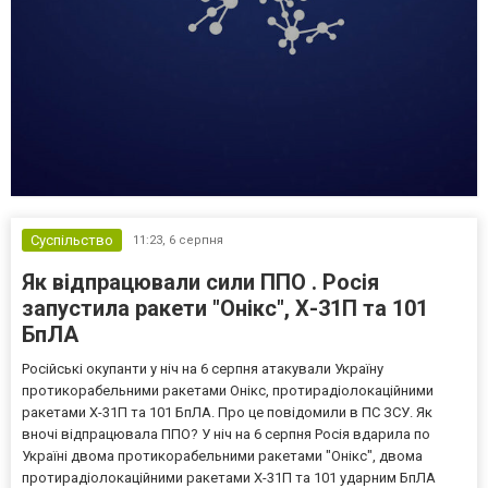
Суспільство
11:23,
6 серпня
Як відпрацювали сили ППО . Росія
запустила ракети "Онікс", Х-31П та 101
БпЛА
Російські окупанти у ніч на 6 серпня атакували Україну
протикорабельними ракетами Онікс, протирадіолокаційними
ракетами Х-31П та 101 БпЛА. Про це повідомили в ПС ЗСУ. Як
вночі відпрацювала ППО? У ніч на 6 серпня Росія вдарила по
Україні двома протикорабельними ракетами "Онікс", двома
протирадіолокаційними ракетами Х-31П та 101 ударним БпЛА