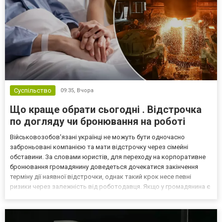
Суспільство
09:35,
Вчора
Що краще обрати сьогодні . Відстрочка
по догляду чи бронювання на роботі
Військовозобов'язані українці не можуть бути одночасно
заброньовані компанією та мати відстрочку через сімейні
обставини. За словами юристів, для переходу на корпоративне
бронювання громадянину доведеться дочекатися закінчення
терміну дії наявної відстрочки, однак такий крок несе певні
ризики через залежність від роботодавця. Якщо у громадянина є
кілька варіантів для тимчасового уникнення мобілізації, юристи
дали поради, які недоліки та переваги має бронюв...