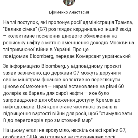
Ефименко Анастасия
На тлі поступок, які пропонує росії адміністрація Трампа,
“Велика сімка” (G7) розглядає кардинально інший захід
– колективне посилення цінового обмеження на
російську нафту з метою зменшення доходів Москви на
тлі триваючої війни в Україні. Про це
повідомив Bloomberg, передає Комерсант український.
За інформацією Bloomberg, у відповідному проєкті
заяви зазначено, що держави G7 можуть доручити
своїм міністрам фінансів колективно переглянути
цінове обмеження — наразі встановлене на рівні 60
доларів за барель для сирої нафти — яке було
запроваджено для обмеження доступу Кремля до
нафтодоларів. Цей крок стане частиною зусиль із
підвищення вартості війни для росії, щоб “стимулювати
її до переговорів про змістовний мир”.
На цьому етапі не зрозуміло, наскільки всі країни G7,
особливо США, які стали чи не союзниками росії,