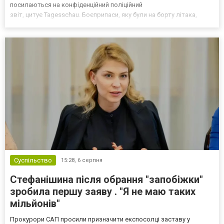
посилаються на конфіденційний поліційний
звіт, цитує Tagesschau. Боєприпаси, яку були на борту літака,
незадовго до цього доставили з Франції до Лейпцига, після чого
їх мали транспортувати далі. За даними слідства, 4 серпня о...
Суспільство
15:28,
6 серпня
Стефанішина після обрання "запобіжки"
зробила першу заяву . "Я не маю таких
мільйонів"
Прокурори САП просили призначити експосолці заставу у