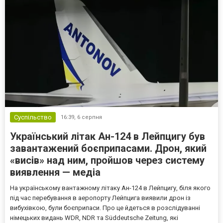
Суспільство
16:39,
6 серпня
Український літак Ан-124 в Лейпцигу був
завантажений боєприпасами. Дрон, який
«висів» над ним, пройшов через систему
виявлення — медіа
На українському вантажному літаку Ан-124 в Лейпцигу, біля якого
під час перебування в аеропорту Лейпцига виявили дрон із
вибухівкою, були боєприпаси. Про це йдеться в розслідуванні
німецьких видань WDR, NDR та Süddeutsche Zeitung, які