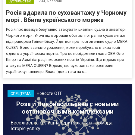
Суспільство
12:44,
6 серпня
Росія вдарила по суховантажу у Чорному
морі . Вбила українського моряка
Росія продовжує безупинно атакувати цивільні судна в акваторії
Чорного моря. Уночі під ворожий обстріл потрапив суховантаж
під прапором Гвінея-Бісау. Йдеться про торговельне судно MERA
QUEEN. Воно зазнало ураження, коли перебувало в акваторії
одного з українських портів. Про це повідомили глава ОВА Олег
Кіпер та Адміністрація морських портів України. Що відомо про
атаку на MERA QUEEN? Відомо, що суховантаж перевозив
українську пшеницю. Внаслідок атаки на с...
Новости ОТГ
СПЕЦТЕМА
Роза и Нововасильевка с новыми
остановочными комплексами
Веселівська селищна територіальна громада.
Історія успіху