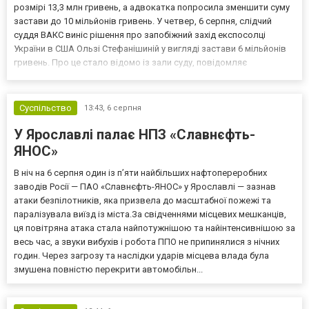
розмірі 13,3 млн гривень, а адвокатка попросила зменшити суму
застави до 10 мільйонів гривень. У четвер, 6 серпня, слідчий
суддя ВАКС виніс рішення про запобіжний захід експосолці
України в США Ользі Стефанішиній у вигляді застави 6 мільйонів
гривень. Про це стало відомо із зали суду, повідомляє
кореспондент ТСН. Прокурори САП просили призначити
експосолці заставу у розмірі 13,3 млн гривень. Своєю черго...
Суспільство
13:43,
6 серпня
У Ярославлі палає НПЗ «Славнєфть-
ЯНОС»
В ніч на 6 серпня один із п’яти найбільших нафтопереробних
заводів Росії — ПАО «Славнєфть-ЯНОС» у Ярославлі — зазнав
атаки безпілотників, яка призвела до масштабної пожежі та
паралізувала виїзд із міста.За свідченнями місцевих мешканців,
ця повітряна атака стала найпотужнішою та найінтенсивнішою за
весь час, а звуки вибухів і робота ППО не припинялися з нічних
годин. Через загрозу та наслідки ударів місцева влада була
змушена повністю перекрити автомобільн...