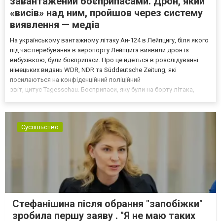
завантажений боєприпасами. Дрон, який
«висів» над ним, пройшов через систему
виявлення — медіа
На українському вантажному літаку Ан-124 в Лейпцигу, біля якого
під час перебування в аеропорту Лейпцига виявили дрон із
вибухівкою, були боєприпаси. Про це йдеться в розслідуванні
німецьких видань WDR, NDR та Süddeutsche Zeitung, які
посилаються на конфіденційний поліційний
звіт, цитує Tagesschau. Боєприпаси, яку були на борту літака,
незадовго до цього доставили з Франції до Лейпцига, після чого
їх мали транспортувати далі. За даними слідства, 4 серпня о...
Суспільство
Стефанішина після обрання "запобіжки"
зробила першу заяву . "Я не маю таких