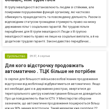
III групу інвалідності встановлюють людям зі стійкими, але
помірними порушеннями функцій організму, які частково
обмежують працездатність та повсякденну діяльність. Разом із
відповідним статусом громадяни отримують право на низку
державних пільг і соціальних гарантій. Які трудові пільги
передбачені для III групи інвалідності Люди з III групою
інвалідності мають право не лише на соціальні виплати, а й на
додаткові трудові гарантії. Законодавство передбачає...
Суспільство
09:37,
4 серпня
Для кого відстрочку продовжать
автоматично . ТЦК більше не потрібен
Із серпня для більшості військовозобов’язаних продовження
відстрочки від мобілізації відбуватиметься автоматично. Якщо
всі необхідні дані є в державних реєстрах, звертатися до
територіального центру комплектування більше не доведеться.
Про це повідомляють Факти ICTV. У Міністерстві оборони
зазначили, що автоматичне продовження поширюється більш
ніж на 90% чинних відстрочок. Такий механізм уже охоплює 22