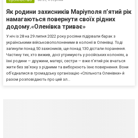
Як родини захисників Маріуполя пʼятий рік
намагаються повернути своїх рідних
додому.«Оленівка триває»
У ніч із 28 на 29 липня 2022 року росіяни підірвали барак з
українськими військовополоненими в колонії в Оленівці. Тоді
загинули понад 50 захисників, ще понад 130 дістали поранення.
Частину тих, хто вижив, досі утримують у російських колоніях, а
їхні родини — дружини, матері, сестри — вже п’ятий рік вчаться
жити без зв’язку з рідними та виборюють їхнє повернення. Вони
об’єдналися в громадську організацію «Спільнота Оленівки» й
разом розповідають про цей зл...