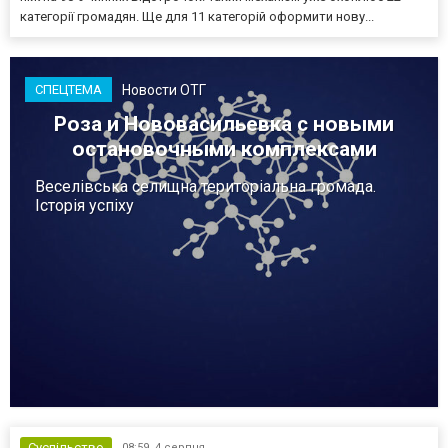
категорії громадян. Ще для 11 категорій оформити нову...
Новости ОТГ
СПЕЦТЕМА
Роза и Нововасильевка с новыми
остановочными комплексами
Веселівська селищна територіальна громада.
Історія успіху
Суспільство
08:59,
4 серпня