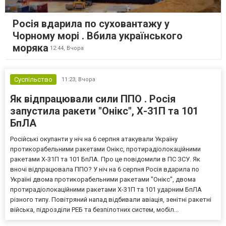
Росія вдарила по суховантажу у
Чорному морі . Вбила українського
моряка
12:44,
Вчора
Суспільство
11:23,
Вчора
Як відпрацювали сили ППО . Росія
запустила ракети "Онікс", Х-31П та 101
БпЛА
Російські окупанти у ніч на 6 серпня атакували Україну
протикорабельними ракетами Онікс, протирадіолокаційними
ракетами Х-31П та 101 БпЛА. Про це повідомили в ПС ЗСУ. Як
вночі відпрацювала ППО? У ніч на 6 серпня Росія вдарила по
Україні двома протикорабельними ракетами "Онікс", двома
протирадіолокаційними ракетами Х-31П та 101 ударним БпЛА
різного типу. Повітряний напад відбивали авіація, зенітні ракетні
війська, підрозділи РЕБ та безпілотних систем, мобіл...