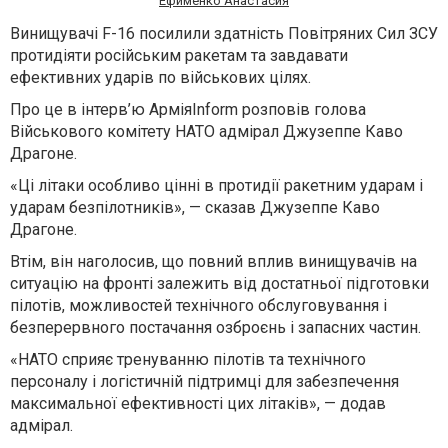
Ефименко Анастасия
Винищувачі F-16 посилили здатність Повітряних Сил ЗСУ
протидіяти російським ракетам та завдавати
ефективних ударів по військових цілях.
Про це в інтерв’ю АрміяInform розповів голова
Військового комітету НАТО адмірал Джузеппе Каво
Драгоне.
«Ці літаки особливо цінні в протидії ракетним ударам і
ударам безпілотників»,
—
сказав Джузеппе Каво
Драгоне.
Втім, він наголосив, що повний вплив винищувачів на
ситуацію на фронті залежить від достатньої підготовки
пілотів, можливостей технічного обслуговування і
безперервного постачання озброєнь і запасних частин.
«НАТО сприяє тренуванню пілотів та технічного
персоналу і логістичній підтримці для забезпечення
максимальної ефективності цих літаків»,
—
додав
адмірал.