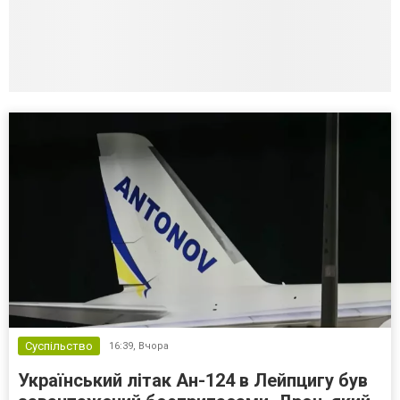
Суспільство
16:39,
Вчора
Український літак Ан-124 в Лейпцигу був