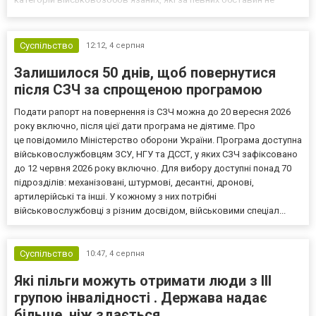
мають права на відстрочку від мобілізації за раніше доступними
підставами. Серед них — окремі студенти, боржники з аліме...
Суспільство
12:12,
4 серпня
Залишилося 50 днів, щоб повернутися
після СЗЧ за спрощеною програмою
Подати рапорт на повернення із СЗЧ можна до 20 вересня 2026
року включно, після цієї дати програма не діятиме. Про
це повідомило Міністерство оборони України. Програма доступна
військовослужбовцям ЗСУ, НГУ та ДССТ, у яких СЗЧ зафіксовано
до 12 червня 2026 року включно. Для вибору доступні понад 70
підрозділів: механізовані, штурмові, десантні, дронові,
артилерійські та інші. У кожному з них потрібні
військовослужбовці з різним досвідом, військовими спеціал...
Суспільство
10:47,
4 серпня
Які пільги можуть отримати люди з III
групою інвалідності . Держава надає
більше, ніж здається