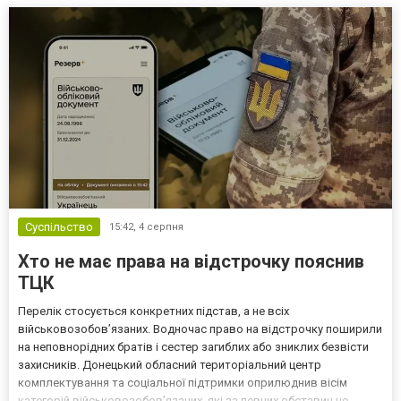
Суспільство
15:42,
4 серпня
Хто не має права на відстрочку пояснив
ТЦК
Перелік стосується конкретних підстав, а не всіх
військовозобов’язаних. Водночас право на відстрочку поширили
на неповнорідних братів і сестер загиблих або зниклих безвісти
захисників. Донецький обласний територіальний центр
комплектування та соціальної підтримки оприлюднив вісім
категорій військовозобов’язаних, які за певних обставин не