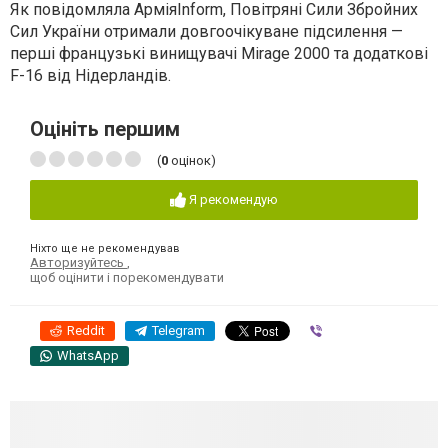
Як повідомляла АрміяInform, Повітряні Сили Збройних
Сил України отримали довгоочікуване підсилення —
перші французькі винищувачі Mirage 2000 та додаткові
F-16 від Нідерландів.
Оцініть першим
(
0
оцінок)
Я рекомендую
Ніхто ще не рекомендував
Авторизуйтесь
,
щоб оцінити і порекомендувати
Reddit
Telegram
Viber
WhatsApp