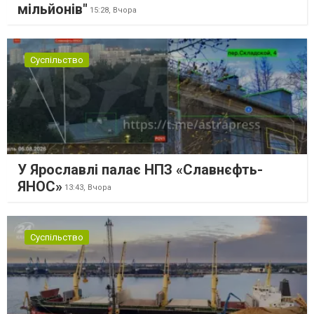
мільйонів"
15:28,
Вчора
Суспільство
У Ярославлі палає НПЗ «Славнєфть-
ЯНОС»
13:43,
Вчора
Суспільство