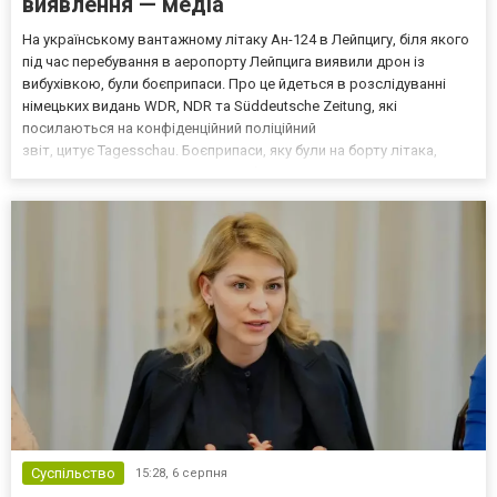
виявлення — медіа
На українському вантажному літаку Ан-124 в Лейпцигу, біля якого
під час перебування в аеропорту Лейпцига виявили дрон із
вибухівкою, були боєприпаси. Про це йдеться в розслідуванні
німецьких видань WDR, NDR та Süddeutsche Zeitung, які
посилаються на конфіденційний поліційний
звіт, цитує Tagesschau. Боєприпаси, яку були на борту літака,
незадовго до цього доставили з Франції до Лейпцига, після чого
їх мали транспортувати далі. За даними слідства, 4 серпня о...
Суспільство
15:28,
6 серпня