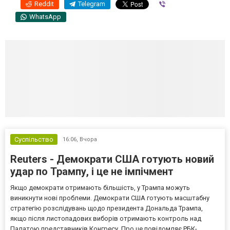
Reddit
Telegram
Viber
WhatsApp
Суспільство
16:06,
Вчора
Reuters - Демократи США готують новий
удар по Трампу, і це не імпічмент
Якщо демократи отримають більшість, у Трампа можуть
виникнути нові проблеми. Демократи США готують масштабну
стратегію розслідувань щодо президента Дональда Трампа,
якщо після листопадових виборів отримають контроль над
Палатою представників Конгресу. Про це повідомляє РБК-