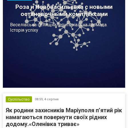
Роза и Нововасильевка с новыми
остановочными комплексами
Веселівська селищна територіальна громада.
Історія успіху
Суспільство
08:59,
4 серпня
Як родини захисників Маріуполя пʼятий рік
намагаються повернути своїх рідних
додому.«Оленівка триває»