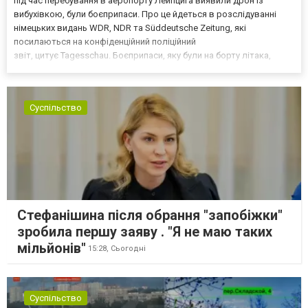
під час перебування в аеропорту Лейпцига виявили дрон із
вибухівкою, були боєприпаси. Про це йдеться в розслідуванні
німецьких видань WDR, NDR та Süddeutsche Zeitung, які
посилаються на конфіденційний поліційний
звіт, цитує Tagesschau. Боєприпаси, яку були на борту літака,
незадовго до цього доставили з Франції до Лейпцига, після чого
їх мали транспортувати далі. За даними слідства, 4 серпня о...
Суспільство
Стефанішина після обрання "запобіжки"
зробила першу заяву . "Я не маю таких
мільйонів"
15:28,
Сьогодні
Суспільство