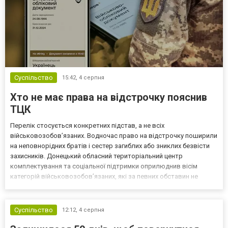
Суспільство
15:42,
4 серпня
Хто не має права на відстрочку пояснив
ТЦК
Перелік стосується конкретних підстав, а не всіх
військовозобов’язаних. Водночас право на відстрочку поширили
на неповнорідних братів і сестер загиблих або зниклих безвісти
захисників. Донецький обласний територіальний центр
комплектування та соціальної підтримки оприлюднив вісім
категорій військовозобов’язаних, які за певних обставин не
мають права на відстрочку від мобілізації за раніше доступними
підставами. Серед них — окремі студенти, боржники з аліме...
Суспільство
12:12,
4 серпня