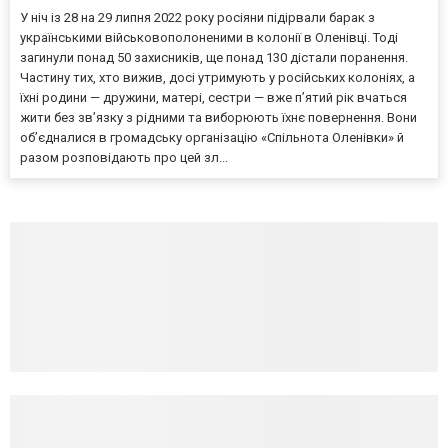
У ніч із 28 на 29 липня 2022 року росіяни підірвали барак з
українськими військовополоненими в колонії в Оленівці. Тоді
загинули понад 50 захисників, ще понад 130 дістали поранення.
Частину тих, хто вижив, досі утримують у російських колоніях, а
їхні родини — дружини, матері, сестри — вже п’ятий рік вчаться
жити без зв’язку з рідними та виборюють їхнє повернення. Вони
об’єдналися в громадську організацію «Спільнота Оленівки» й
разом розповідають про цей зл...