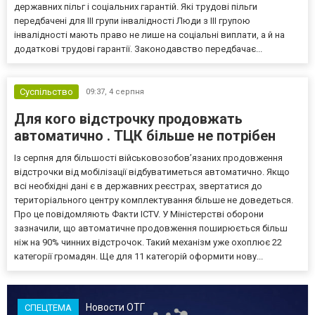
державних пільг і соціальних гарантій. Які трудові пільги
передбачені для III групи інвалідності Люди з III групою
інвалідності мають право не лише на соціальні виплати, а й на
додаткові трудові гарантії. Законодавство передбачає...
Суспільство
09:37,
4 серпня
Для кого відстрочку продовжать
автоматично . ТЦК більше не потрібен
Із серпня для більшості військовозобов’язаних продовження
відстрочки від мобілізації відбуватиметься автоматично. Якщо
всі необхідні дані є в державних реєстрах, звертатися до
територіального центру комплектування більше не доведеться.
Про це повідомляють Факти ICTV. У Міністерстві оборони
зазначили, що автоматичне продовження поширюється більш
ніж на 90% чинних відстрочок. Такий механізм уже охоплює 22
категорії громадян. Ще для 11 категорій оформити нову...
Новости ОТГ
СПЕЦТЕМА