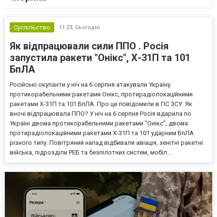
Суспільство
11:23,
Сьогодні
Як відпрацювали сили ППО . Росія
запустила ракети "Онікс", Х-31П та 101
БпЛА
Російські окупанти у ніч на 6 серпня атакували Україну
протикорабельними ракетами Онікс, протирадіолокаційними
ракетами Х-31П та 101 БпЛА. Про це повідомили в ПС ЗСУ. Як
вночі відпрацювала ППО? У ніч на 6 серпня Росія вдарила по
Україні двома протикорабельними ракетами "Онікс", двома
протирадіолокаційними ракетами Х-31П та 101 ударним БпЛА
різного типу. Повітряний напад відбивали авіація, зенітні ракетні
війська, підрозділи РЕБ та безпілотних систем, мобіл...