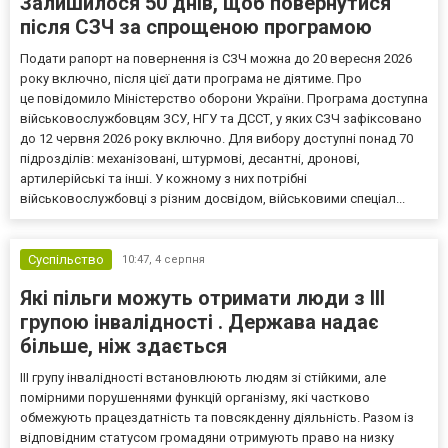
Залишилося 50 днів, щоб повернутися
після СЗЧ за спрощеною програмою
Подати рапорт на повернення із СЗЧ можна до 20 вересня 2026
року включно, після цієї дати програма не діятиме. Про
це повідомило Міністерство оборони України. Програма доступна
військовослужбовцям ЗСУ, НГУ та ДССТ, у яких СЗЧ зафіксовано
до 12 червня 2026 року включно. Для вибору доступні понад 70
підрозділів: механізовані, штурмові, десантні, дронові,
артилерійські та інші. У кожному з них потрібні
військовослужбовці з різним досвідом, військовими спеціал...
Суспільство
10:47,
4 серпня
Які пільги можуть отримати люди з III
групою інвалідності . Держава надає
більше, ніж здається
III групу інвалідності встановлюють людям зі стійкими, але
помірними порушеннями функцій організму, які частково
обмежують працездатність та повсякденну діяльність. Разом із
відповідним статусом громадяни отримують право на низку