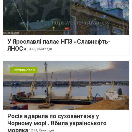
У Ярославлі палає НПЗ «Славнєфть-
ЯНОС»
13:43,
Сьогодні
Суспільство
Росія вдарила по суховантажу у
Чорному морі . Вбила українського
моряка
12:44,
Сьогодні