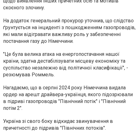
щодо виявлення інших причетних осіб та мотивів
скоєного злочину.
На додаток генеральний прокурор уточнив, що слідство
ґрунтується на інциденті з пошкодженням газопроводів,
які мали відігравати важливу роль у забезпеченні
постачання газу до Німеччини.
"Це була велика атака на енергопостачання нашої
країни, здатна дестабілізувати місцеву економіку та
суспільство незалежно від політичної класифікації", -
резюмував Роммель.
Нагадаємо, що в серпні 2024 року Німеччина видала
ордер на арешт драйвера-українця, якого підозрювали
в підриві газопроводів "Північний потік" і "Північний
потім 2".
Україна зі свого боку відкидає звинувачення в
причетності до підривів "Північних потоків".