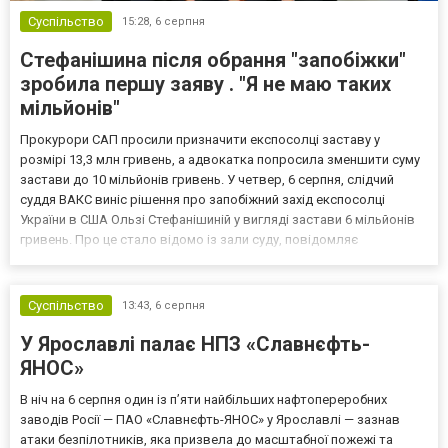
Суспільство
15:28,
6 серпня
Стефанішина після обрання "запобіжки"
зробила першу заяву . "Я не маю таких
мільйонів"
Прокурори САП просили призначити експосолці заставу у
розмірі 13,3 млн гривень, а адвокатка попросила зменшити суму
застави до 10 мільйонів гривень. У четвер, 6 серпня, слідчий
суддя ВАКС виніс рішення про запобіжний захід експосолці
України в США Ользі Стефанішиній у вигляді застави 6 мільйонів
гривень. Про це стало відомо із зали суду, повідомляє
кореспондент ТСН. Прокурори САП просили призначити
експосолці заставу у розмірі 13,3 млн гривень. Своєю черго...
Суспільство
13:43,
6 серпня
У Ярославлі палає НПЗ «Славнєфть-
ЯНОС»
В ніч на 6 серпня один із п’яти найбільших нафтопереробних
заводів Росії — ПАО «Славнєфть-ЯНОС» у Ярославлі — зазнав
атаки безпілотників, яка призвела до масштабної пожежі та