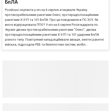
БпЛА
Російські окупанти у ніч на 6 серпня атакували Україну
протикорабельними ракетами Онікс, протирадіолокаційними
ракетами Х-31П та 101 БпЛА. Про це повідомили в ПС ЗСУ. Як
вночі відпрацювала ППО? У ніч на 6 серпня Росія вдарила по
Україні двома протикорабельними ракетами "Онікс", двома
протирадіолокаційними ракетами Х-31П та 101 ударним БпЛА
різного типу. Повітряний напад відбивали авіація, зенітні ракетні
війська, підрозділи РЕБ та безпілотних систем, мобіл...