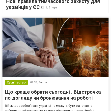
Нові правила тимчасового захисту для
українців у ЄС
12:16,
Вчора
Суспільство
09:35,
Вчора
Що краще обрати сьогодні . Відстрочка
по догляду чи бронювання на роботі
Військовозобов'язані українці не можуть бути одночасно
заброньовані компанією та мати відстрочку через сімейні