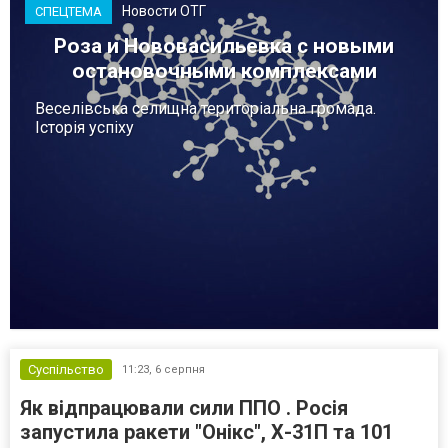
Новости ОТГ
СПЕЦТЕМА
Роза и Нововасильевка с новыми
остановочными комплексами
Веселівська селищна територіальна громада.
Історія успіху
Суспільство
11:23,
6 серпня
Як відпрацювали сили ППО . Росія
запустила ракети "Онікс", Х-31П та 101