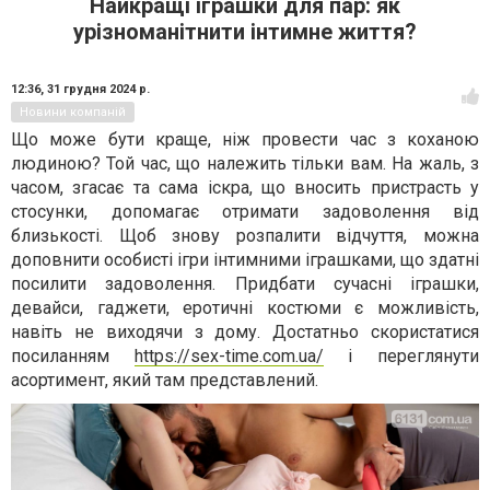
Найкращі іграшки для пар: як
урізноманітнити інтимне життя?
12:36,
31 грудня 2024 р.
Новини компаній
Що може бути краще, ніж провести час з коханою
людиною? Той час, що належить тільки вам. На жаль, з
часом, згасає та сама іскра, що вносить пристрасть у
стосунки, допомагає отримати задоволення від
близькості. Щоб знову розпалити відчуття, можна
доповнити особисті ігри інтимними іграшками, що здатні
посилити задоволення. Придбати сучасні іграшки,
девайси, гаджети, еротичні костюми є можливість,
навіть не виходячи з дому. Достатньо скористатися
посиланням
https://sex-time.com.ua/
і переглянути
асортимент, який там представлений.