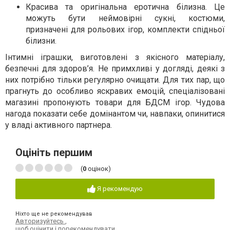
Красива та оригінальна еротична білизна. Це
можуть бути неймовірні сукні, костюми,
призначені для рольових ігор, комплекти спідньої
білизни.
Інтимні іграшки, виготовлені з якісного матеріалу,
безпечні для здоров’я. Не примхливі у догляді, деякі з
них потрібно тільки регулярно очищати. Для тих пар, що
прагнуть до особливо яскравих емоцій, спеціалізовані
магазині пропонують товари для БДСМ ігор. Чудова
нагода показати себе домінантом чи, навпаки, опинитися
у владі активного партнера.
Оцініть першим
(
0
оцінок)
Я рекомендую
Ніхто ще не рекомендував
Авторизуйтесь
,
щоб оцінити і порекомендувати