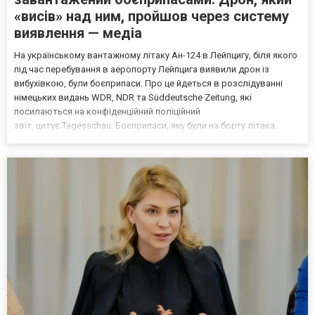
«висів» над ним, пройшов через систему
виявлення — медіа
На українському вантажному літаку Ан-124 в Лейпцигу, біля якого
під час перебування в аеропорту Лейпцига виявили дрон із
вибухівкою, були боєприпаси. Про це йдеться в розслідуванні
німецьких видань WDR, NDR та Süddeutsche Zeitung, які
посилаються на конфіденційний поліційний
звіт, цитує Tagesschau. Боєприпаси, яку були на борту літака,
незадовго до цього доставили з Франції до Лейпцига, після чого
їх мали транспортувати далі. За даними слідства, 4 серпня о...