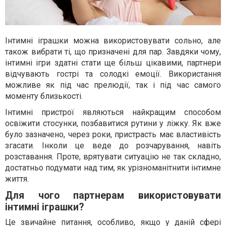
Інтимні іграшки можна використовувати сольно, але
також вибрати ті, що призначені для пар. Завдяки чому,
інтимні ігри здатні стати ще більш цікавими, партнери
відчувають гострі та солодкі емоції. Використання
можливе як під час прелюдії, так і під час самого
моменту близькості.
Інтимні пристрої являються найкращим способом
освіжити стосунки, позбавитися рутини у ліжку. Як вже
було зазначено, через роки, пристрасть має властивість
згасати. Інколи це веде до розчарування, навіть
розставання. Проте, врятувати ситуацію не так складно,
достатньо подумати над тим, як урізноманітнити інтимне
життя.
Для чого партнерам використовувати
інтимні іграшки?
Це звичайне питання, особливо, якщо у даній сфері