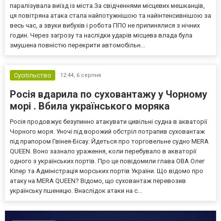
паралізувала виїзд із міста.За свідченнями місцевих мешканців,
ця повітряна атака стала найпотужнішою та найінтенсивнішою за
весь час, а звуки вибухів і робота ППО не припинялися з нічних
годин. Через загрозу та наслідки ударів місцева влада була
змушена повністю перекрити автомобільн...
Суспільство
12:44,
6 серпня
Росія вдарила по суховантажу у Чорному
морі . Вбила українського моряка
Росія продовжує безупинно атакувати цивільні судна в акваторії
Чорного моря. Уночі під ворожий обстріл потрапив суховантаж
під прапором Гвінея-Бісау. Йдеться про торговельне судно MERA
QUEEN. Воно зазнало ураження, коли перебувало в акваторії
одного з українських портів. Про це повідомили глава ОВА Олег
Кіпер та Адміністрація морських портів України. Що відомо про
атаку на MERA QUEEN? Відомо, що суховантаж перевозив
українську пшеницю. Внаслідок атаки на с...