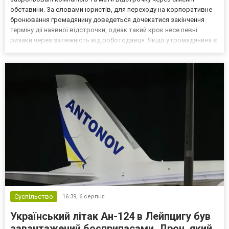
обставини. За словами юристів, для переходу на корпоративне
бронювання громадянину доведеться дочекатися закінчення
терміну дії наявної відстрочки, однак такий крок несе певні
ризики через залежність від роботодавця. Якщо у громадянина є
кілька варіантів для тимчасового уникнення мобілізації, юристи
дали поради, які недоліки та переваги має бронюв...
Суспільство
16:39,
6 серпня
Український літак Ан-124 в Лейпцигу був
завантажений боєприпасами. Дрон, який