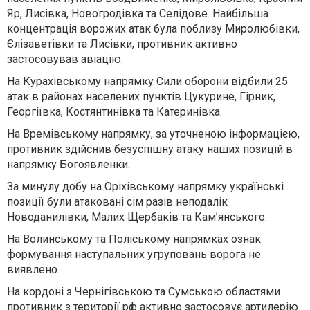
Яр, Лисівка, Новогродівка та Селідове. Найбільша
концентрація ворожих атак була поблизу Миролюбівки,
Єлізаветівки та Лисівки, противник активно
застосовував авіацію.
На
Курахівському
напрямку Сили оборони відбили 25
атак в районах населених пунктів Цукурине, Гірник,
Георгіївка, Костянтинівка та Катеринівка.
На
Времівському
напрямку, за уточненою інформацією,
противник здійснив безуспішну атаку наших позицій в
напрямку Богоявленки.
За минулу добу на
Оріхівському
напрямку українські
позиції були атаковані сім разів неподалік
Новоданилівки, Малих Щербаків та Кам’янського.
На
Волинському
та
Поліському
напрямках ознак
формування наступальних угруповань ворога не
виявлено.
На кордоні з
Чернігівською
та
Сумською
областями
противник з території рф активно застосовує артилерію