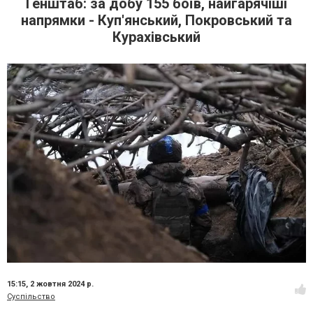
Генштаб: за добу 155 боїв, найгарячіші
напрямки - Куп'янський, Покровський та
Курахівський
15:15,
2 жовтня 2024 р.
Суспільство