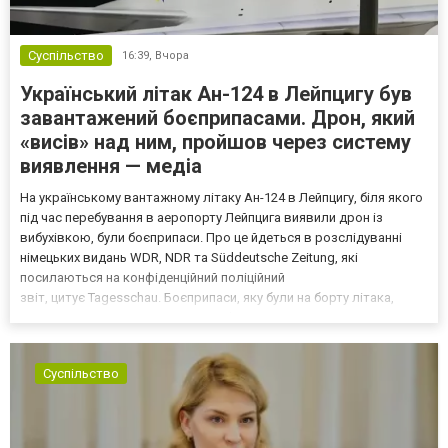
Суспільство
16:39,
Вчора
Український літак Ан-124 в Лейпцигу був
завантажений боєприпасами. Дрон, який
«висів» над ним, пройшов через систему
виявлення — медіа
На українському вантажному літаку Ан-124 в Лейпцигу, біля якого
під час перебування в аеропорту Лейпцига виявили дрон із
вибухівкою, були боєприпаси. Про це йдеться в розслідуванні
німецьких видань WDR, NDR та Süddeutsche Zeitung, які
посилаються на конфіденційний поліційний
звіт, цитує Tagesschau. Боєприпаси, яку були на борту літака,
незадовго до цього доставили з Франції до Лейпцига, після чого
їх мали транспортувати далі. За даними слідства, 4 серпня о...
Суспільство