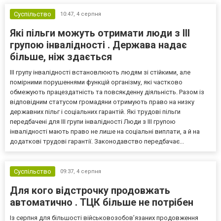
Суспільство
10:47,
4 серпня
Які пільги можуть отримати люди з III
групою інвалідності . Держава надає
більше, ніж здається
III групу інвалідності встановлюють людям зі стійкими, але
помірними порушеннями функцій організму, які частково
обмежують працездатність та повсякденну діяльність. Разом із
відповідним статусом громадяни отримують право на низку
державних пільг і соціальних гарантій. Які трудові пільги
передбачені для III групи інвалідності Люди з III групою
інвалідності мають право не лише на соціальні виплати, а й на
додаткові трудові гарантії. Законодавство передбачає...
Суспільство
09:37,
4 серпня
Для кого відстрочку продовжать
автоматично . ТЦК більше не потрібен
Із серпня для більшості військовозобов’язаних продовження