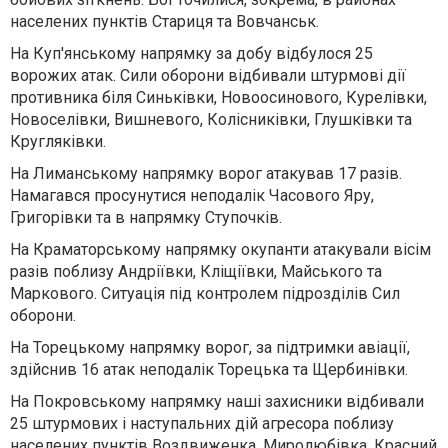
населених пунктів Стариця та Вовчанськ.
На
Куп'янському
напрямку за добу відбулося 25
ворожих атак. Сили оборони відбивали штурмові дії
противника біля Синьківки, Новоосинового, Курелівки,
Новоселівки, Вишневого, Колісниківки, Глушківки та
Кругляківки.
На
Лиманському
напрямку ворог атакував 17 разів.
Намагався просунутися неподалік Часового Яру,
Григорівки та в напрямку Ступочків.
На
Краматорському
напрямку окупанти атакували вісім
разів поблизу Андріївки, Кліщіївки, Майського та
Маркового. Ситуація під контролем підрозділів Сил
оборони.
На
Торецькому
напрямку ворог, за підтримки авіації,
здійснив 16 атак неподалік Торецька та Щербинівки.
На
Покровському
напрямку наші захисники відбивали
25 штурмових і наступальних дій агресора поблизу
населених пунктів Воздвиженка, Миролюбівка, Красний