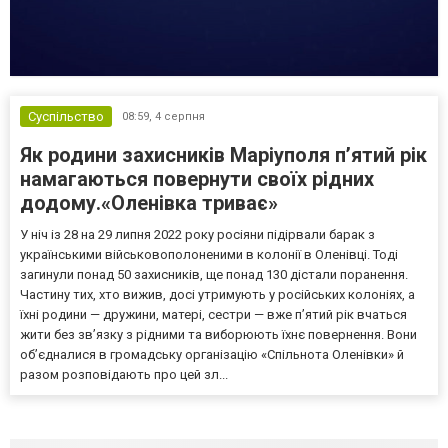
Суспільство
08:59,
4 серпня
Як родини захисників Маріуполя пʼятий рік
намагаються повернути своїх рідних
додому.«Оленівка триває»
У ніч із 28 на 29 липня 2022 року росіяни підірвали барак з
українськими військовополоненими в колонії в Оленівці. Тоді
загинули понад 50 захисників, ще понад 130 дістали поранення.
Частину тих, хто вижив, досі утримують у російських колоніях, а
їхні родини — дружини, матері, сестри — вже п’ятий рік вчаться
жити без зв’язку з рідними та виборюють їхнє повернення. Вони
об’єдналися в громадську організацію «Спільнота Оленівки» й
разом розповідають про цей зл...