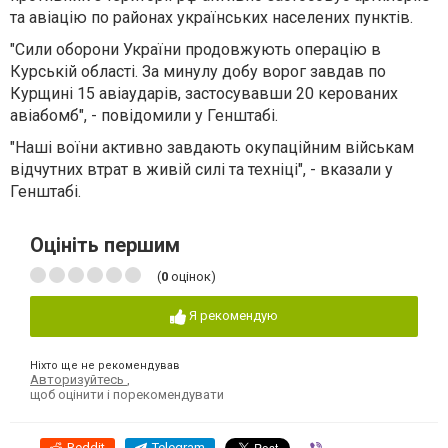
та авіацію по районах українських населених пунктів.
"Сили оборони України продовжують операцію в
Курській області. За минулу добу ворог завдав по
Курщині 15 авіаударів, застосувавши 20 керованих
авіабомб", - повідомили у Генштабі.
"Наші воїни активно завдають окупаційним військам
відчутних втрат в живій силі та техніці", - вказали у
Генштабі.
Оцініть першим
(
0
оцінок)
Я рекомендую
Ніхто ще не рекомендував
Авторизуйтесь
,
щоб оцінити і порекомендувати
Reddit
Telegram
Viber