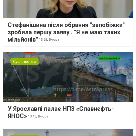
Стефанішина після обрання "запобіжки"
зробила першу заяву . "Я не маю таких
мільйонів"
15:28,
Вчора
Суспільство
У Ярославлі палає НПЗ «Славнєфть-
ЯНОС»
13:43,
Вчора