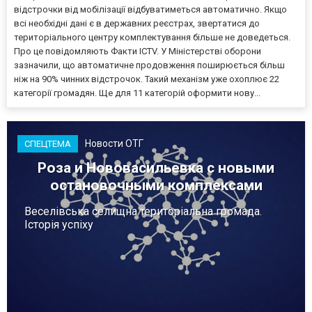
відстрочки від мобілізації відбуватиметься автоматично. Якщо
всі необхідні дані є в державних реєстрах, звертатися до
територіального центру комплектування більше не доведеться.
Про це повідомляють Факти ICTV. У Міністерстві оборони
зазначили, що автоматичне продовження поширюється більш
ніж на 90% чинних відстрочок. Такий механізм уже охоплює 22
категорії громадян. Ще для 11 категорій оформити нову...
Новости ОТГ
СПЕЦТЕМА
Роза и Нововасильевка с новыми
остановочными комплексами
Веселівська селищна територіальна громада.
Історія успіху