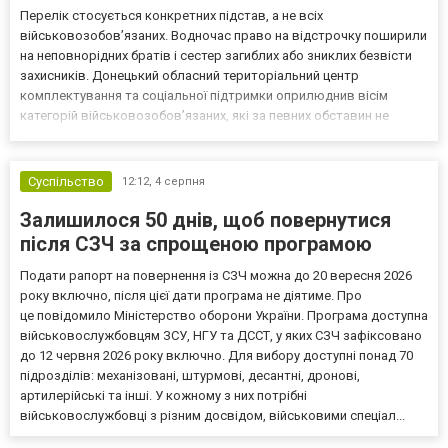
Перелік стосується конкретних підстав, а не всіх
військовозобов’язаних. Водночас право на відстрочку поширили
на неповнорідних братів і сестер загиблих або зниклих безвісти
захисників. Донецький обласний територіальний центр
комплектування та соціальної підтримки оприлюднив вісім
категорій військовозобов’язаних, які за певних обставин не
мають права на відстрочку від мобілізації за раніше доступними
підставами. Серед них — окремі студенти, боржники з аліме...
Суспільство
12:12,
4 серпня
Залишилося 50 днів, щоб повернутися
після СЗЧ за спрощеною програмою
Подати рапорт на повернення із СЗЧ можна до 20 вересня 2026
року включно, після цієї дати програма не діятиме. Про
це повідомило Міністерство оборони України. Програма доступна
військовослужбовцям ЗСУ, НГУ та ДССТ, у яких СЗЧ зафіксовано
до 12 червня 2026 року включно. Для вибору доступні понад 70
підрозділів: механізовані, штурмові, десантні, дронові,
артилерійські та інші. У кожному з них потрібні
військовослужбовці з різним досвідом, військовими спеціал...