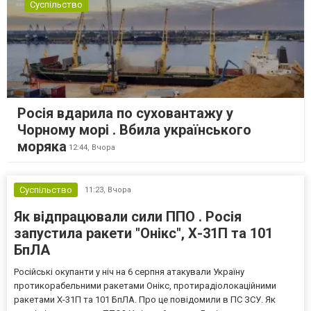
Суспільство
Росія вдарила по суховантажу у
Чорному морі . Вбила українського
моряка
12:44,
Вчора
Суспільство
11:23,
Вчора
Як відпрацювали сили ППО . Росія
запустила ракети "Онікс", Х-31П та 101
БпЛА
Російські окупанти у ніч на 6 серпня атакували Україну
протикорабельними ракетами Онікс, протирадіолокаційними
ракетами Х-31П та 101 БпЛА. Про це повідомили в ПС ЗСУ. Як