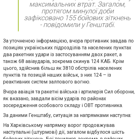
максимальних втрат. Загалом,
протягом минулої доби
зафіксовано 155 бойових зіткнень
- повідомили у Генштабі.
За уточненою інформацією, вчора противник завдав по
позиціях українських підрозділів та населених пунктах
два ракетних удари із застосуванням двох ракет, а
також 68 авіаударів, зокрема скинув 124 КАБ. Крім
цього, здійснив більш як 3810 обстрілів населених
пунктів та позицій наших військ, з них 124 – із
реактивних систем залпового вогню.
Вчора авіація та ракетні війська і артилерія Сил оборони,
як вказано, завдали вісім ударів по районах
зосередження особового складу і ОВТ противника.
За даними Генштабу, ситуація за напрямками наступна:
На
Харківському
напрямку ворог продовжував
наступальні (штурмові) дії, загалом відбулося шість
бойових зіткнень. Бої точилися, зокрема, в районах