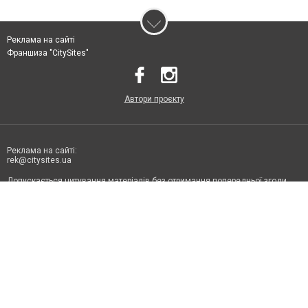
Реклама на сайті
Франшиза "CitySites"
Автори проєкту
Реклама на сайті:
rek@citysites.ua
Допускається цитування матеріалів без отримання попередньої згоди
6131.com.ua за умови розміщення в тексті обов'язкового посилання на
6131.com.ua - Сайт міста Кирилівка. Для інтернет-видань обов'язкове
розміщення прямого, відкритого для пошукових систем гіперпосилання
на цитовані статті не нижче другого абзацу в тексті або в якості джерела.
Порушення виняткових прав переслідується Законом.
Матеріали з плашками "Новини компаній", "Промо", "Партнерський
матеріал", "Партнерський спецпроєкт", "Політичні новини", "Пресреліз",
"PR", "Офіційно", "Політична реклама" публікуються на правах реклами.
Політика конфіденційності
Правила сайту
Правила
класифайд
Редакційна політика