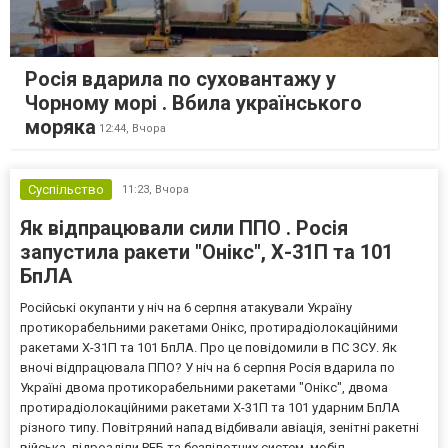
Росія вдарила по суховантажу у
Чорному морі . Вбила українського
моряка
12:44,
Вчора
Суспільство
11:23,
Вчора
Як відпрацювали сили ППО . Росія
запустила ракети "Онікс", Х-31П та 101
БпЛА
Російські окупанти у ніч на 6 серпня атакували Україну
протикорабельними ракетами Онікс, протирадіолокаційними
ракетами Х-31П та 101 БпЛА. Про це повідомили в ПС ЗСУ. Як
вночі відпрацювала ППО? У ніч на 6 серпня Росія вдарила по
Україні двома протикорабельними ракетами "Онікс", двома
протирадіолокаційними ракетами Х-31П та 101 ударним БпЛА
різного типу. Повітряний напад відбивали авіація, зенітні ракетні
війська, підрозділи РЕБ та безпілотних систем, мобіл...