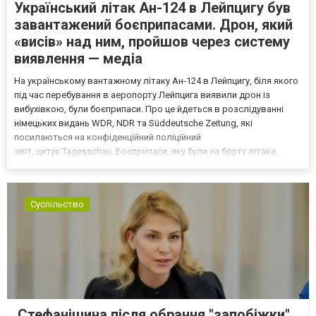
Український літак Ан-124 в Лейпцигу був
завантажений боєприпасами. Дрон, який
«висів» над ним, пройшов через систему
виявлення — медіа
На українському вантажному літаку Ан-124 в Лейпцигу, біля якого
під час перебування в аеропорту Лейпцига виявили дрон із
вибухівкою, були боєприпаси. Про це йдеться в розслідуванні
німецьких видань WDR, NDR та Süddeutsche Zeitung, які
посилаються на конфіденційний поліційний
звіт, цитує Tagesschau. Боєприпаси, яку були на борту літака,
незадовго до цього доставили з Франції до Лейпцига, після чого
їх мали транспортувати далі. За даними слідства, 4 серпня о...
Суспільство
Стефанішина після обрання "запобіжки"