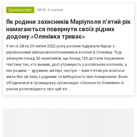
Суспільство
08:59,
4 серпня
Як родини захисників Маріуполя пʼятий рік
намагаються повернути своїх рідних
додому.«Оленівка триває»
У ніч із 28 на 29 липня 2022 року росіяни підірвали барак з
українськими військовополоненими в колонії в Оленівці. Тоді
загинули понад 50 захисників, ще понад 130 дістали поранення.
Частину тих, хто вижив, досі утримують у російських колоніях, а
їхні родини — дружини, матері, сестри — вже п’ятий рік вчаться
жити без зв’язку з рідними та виборюють їхнє повернення. Вони
об’єдналися в громадську організацію «Спільнота Оленівки» й
разом розповідають про цей зл...