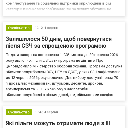
комплектування та соціальної підтримки оприлюднив вісім
категорій військовозобов’язаних, які за певних обставин не
мають права на відстрочку від мобілізації за раніше доступними
підставами. Серед них — окремі студенти, боржники з аліме...
Суспільство
12:12,
4 серпня
Залишилося 50 днів, щоб повернутися
після СЗЧ за спрощеною програмою
Подати рапорт на повернення із СЗЧ можна до 20 вересня 2026
року включно, після цієї дати програма не діятиме. Про
це повідомило Міністерство оборони України. Програма доступна
військовослужбовцям ЗСУ, НГУ та ДССТ, у яких СЗЧ зафіксовано
до 12 червня 2026 року включно. Для вибору доступні понад 70
підрозділів: механізовані, штурмові, десантні, дронові,
артилерійські та інші. У кожному з них потрібні
військовослужбовці з різним досвідом, військовими спеціал...
Суспільство
10:47,
4 серпня
Які пільги можуть отримати люди з III