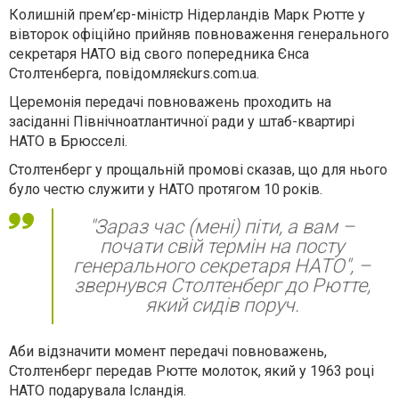
Колишній прем’єр-міністр Нідерландів Марк Рютте у
вівторок офіційно прийняв повноваження генерального
секретаря НАТО від свого попередника Єнса
Столтенберга, повідомляєkurs.com.ua.
Церемонія передачі повноважень проходить на
засіданні Північноатлантичної ради у штаб-квартирі
НАТО в Брюсселі.
Столтенберг у прощальній промові сказав, що для нього
було честю служити у НАТО протягом 10 років.
"Зараз час (мені) піти, а вам –
почати свій термін на посту
генерального секретаря НАТО", –
звернувся Столтенберг до Рютте,
який сидів поруч.
Аби відзначити момент передачі повноважень,
Столтенберг передав Рютте молоток, який у 1963 році
НАТО подарувала Ісландія.