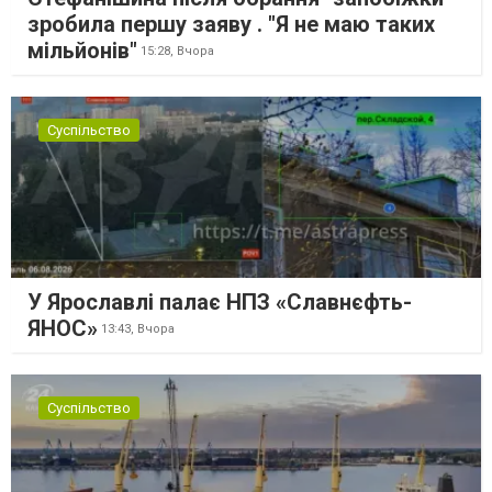
зробила першу заяву . "Я не маю таких
мільйонів"
15:28,
Вчора
Суспільство
У Ярославлі палає НПЗ «Славнєфть-
ЯНОС»
13:43,
Вчора
Суспільство