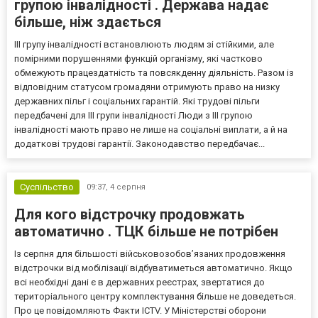
групою інвалідності . Держава надає
більше, ніж здається
III групу інвалідності встановлюють людям зі стійкими, але
помірними порушеннями функцій організму, які частково
обмежують працездатність та повсякденну діяльність. Разом із
відповідним статусом громадяни отримують право на низку
державних пільг і соціальних гарантій. Які трудові пільги
передбачені для III групи інвалідності Люди з III групою
інвалідності мають право не лише на соціальні виплати, а й на
додаткові трудові гарантії. Законодавство передбачає...
Суспільство
09:37,
4 серпня
Для кого відстрочку продовжать
автоматично . ТЦК більше не потрібен
Із серпня для більшості військовозобов’язаних продовження
відстрочки від мобілізації відбуватиметься автоматично. Якщо
всі необхідні дані є в державних реєстрах, звертатися до
територіального центру комплектування більше не доведеться.
Про це повідомляють Факти ICTV. У Міністерстві оборони