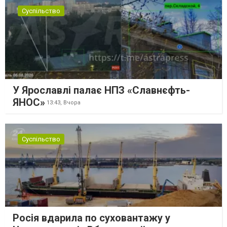
Суспільство
У Ярославлі палає НПЗ «Славнєфть-
ЯНОС»
13:43,
Вчора
Суспільство
Росія вдарила по суховантажу у