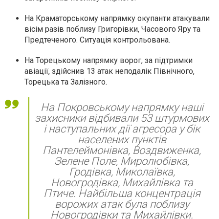
На Краматорському напрямку окупанти атакували
вісім разів поблизу Григорівки, Часового Яру та
Предтеченого. Ситуація контрольована.
На Торецькому напрямку ворог, за підтримки
авіації, здійснив 13 атак неподалік Північного,
Торецька та Залізного.
На Покровському напрямку наші
захисники відбивали 53 штурмових
і наступальних дії агресора у бік
населених пунктів
Пантелеймонівка, Воздвиженка,
Зелене Поле, Миролюбівка,
Гродівка, Миколаївка,
Новогродівка, Михайлівка та
Птиче. Найбільша концентрація
ворожих атак була поблизу
Новогродівки та Михайлівки.