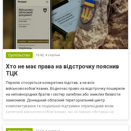
Суспільство
15:42,
4 серпня
Хто не має права на відстрочку пояснив
ТЦК
Перелік стосується конкретних підстав, а не всіх
військовозобов’язаних. Водночас право на відстрочку поширили
на неповнорідних братів і сестер загиблих або зниклих безвісти
захисників. Донецький обласний територіальний центр
комплектування та соціальної підтримки оприлюднив вісім
категорій військовозобов’язаних, які за певних обставин не
мають права на відстрочку від мобілізації за раніше доступними
підставами. Серед них — окремі студенти, боржники з аліме...