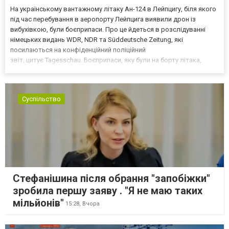
На українському вантажному літаку Ан-124 в Лейпцигу, біля якого
під час перебування в аеропорту Лейпцига виявили дрон із
вибухівкою, були боєприпаси. Про це йдеться в розслідуванні
німецьких видань WDR, NDR та Süddeutsche Zeitung, які
посилаються на конфіденційний поліційний
звіт, цитує Tagesschau. Боєприпаси, яку були на борту літака,
незадовго до цього доставили з Франції до Лейпцига, після чого
їх мали транспортувати далі. За даними слідства, 4 серпня о...
Суспільство
Стефанішина після обрання "запобіжки"
зробила першу заяву . "Я не маю таких
мільйонів"
15:28,
Вчора