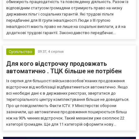
обмежують працездатність та повсякденну діяльність. Разом із
відповідним статусом громадяни отримують право на низку
державних пільг і соціальних гарантій. Які трудові пільги
передбачені для III групи інвалідності Люди з III групою
інвалідності мають право не лише на соціальні виплати, а й на
додаткові трудові гарантії. Законодавство передбачає...
Суспільство
09:37,
4 серпня
Для кого відстрочку продовжать
автоматично . ТЦК більше не потрібен
Із серпня для більшості військовозобов’язаних продовження
відстрочки від мобілізації відбуватиметься автоматично. Якщо
всі необхідні дані є в державних реєстрах, звертатися до
територіального центру комплектування більше не доведеться.
Про це повідомляють Факти ICTV. У Міністерстві оборони
зазначили, що автоматичне продовження поширюється більш
ніж на 90% чинних відстрочок. Такий механізм уже охоплює 22
категорії громадян. Ще для 11 категорій оформити нову...