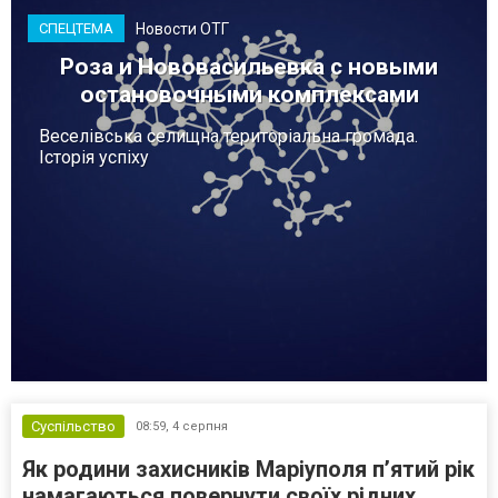
Новости ОТГ
СПЕЦТЕМА
Роза и Нововасильевка с новыми
остановочными комплексами
Веселівська селищна територіальна громада.
Історія успіху
Суспільство
08:59,
4 серпня
Як родини захисників Маріуполя пʼятий рік
намагаються повернути своїх рідних