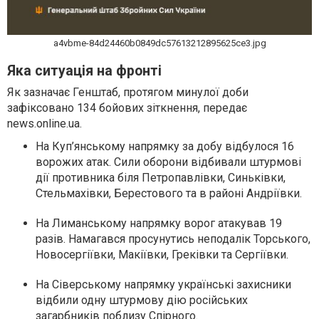
a4vbme-84d24460b0849dc57613212895625ce3.jpg
Яка ситуація на фронті
Як зазначає Генштаб, протягом минулої доби
зафіксовано 134 бойових зіткнення, передає
news.online.ua.
На Куп’янському напрямку за добу відбулося 16
ворожих атак. Сили оборони відбивали штурмові
дії противника біля Петропавлівки, Синьківки,
Стельмахівки, Берестового та в районі Андріївки.
На Лиманському напрямку ворог атакував 19
разів. Намагався просунутись неподалік Торського,
Новосергіївки, Макіївки, Греківки та Сергіївки.
На Сіверському напрямку українські захисники
відбили одну штурмову дію російських
загарбників поблизу Спірного.