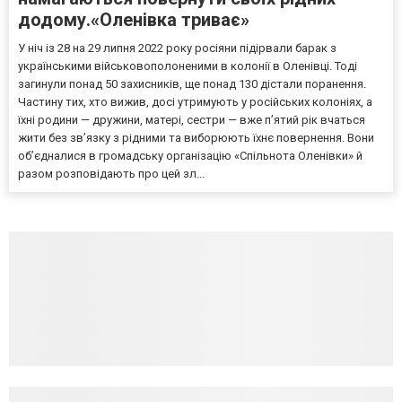
додому.«Оленівка триває»
У ніч із 28 на 29 липня 2022 року росіяни підірвали барак з
українськими військовополоненими в колонії в Оленівці. Тоді
загинули понад 50 захисників, ще понад 130 дістали поранення.
Частину тих, хто вижив, досі утримують у російських колоніях, а
їхні родини — дружини, матері, сестри — вже п’ятий рік вчаться
жити без зв’язку з рідними та виборюють їхнє повернення. Вони
об’єдналися в громадську організацію «Спільнота Оленівки» й
разом розповідають про цей зл...