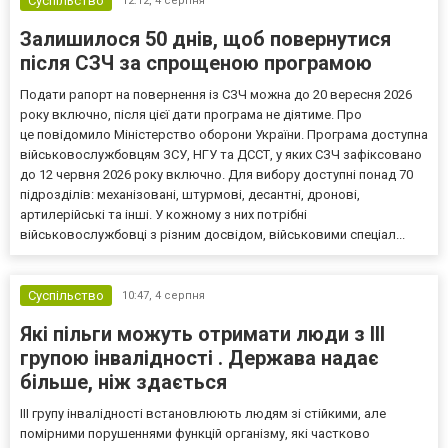
Суспільство
12:12,
4 серпня
Залишилося 50 днів, щоб повернутися
після СЗЧ за спрощеною програмою
Подати рапорт на повернення із СЗЧ можна до 20 вересня 2026
року включно, після цієї дати програма не діятиме. Про
це повідомило Міністерство оборони України. Програма доступна
військовослужбовцям ЗСУ, НГУ та ДССТ, у яких СЗЧ зафіксовано
до 12 червня 2026 року включно. Для вибору доступні понад 70
підрозділів: механізовані, штурмові, десантні, дронові,
артилерійські та інші. У кожному з них потрібні
військовослужбовці з різним досвідом, військовими спеціал...
Суспільство
10:47,
4 серпня
Які пільги можуть отримати люди з III
групою інвалідності . Держава надає
більше, ніж здається
III групу інвалідності встановлюють людям зі стійкими, але
помірними порушеннями функцій організму, які частково