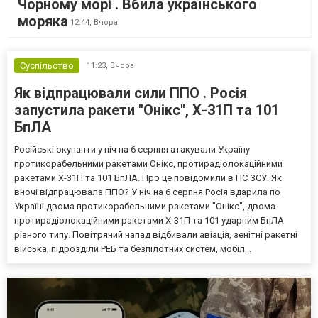
Чорному морі . Вбила українського
моряка
12:44,
Вчора
Суспільство
11:23,
Вчора
Як відпрацювали сили ППО . Росія
запустила ракети "Онікс", Х-31П та 101
БпЛА
Російські окупанти у ніч на 6 серпня атакували Україну
протикорабельними ракетами Онікс, протирадіолокаційними
ракетами Х-31П та 101 БпЛА. Про це повідомили в ПС ЗСУ. Як
вночі відпрацювала ППО? У ніч на 6 серпня Росія вдарила по
Україні двома протикорабельними ракетами "Онікс", двома
протирадіолокаційними ракетами Х-31П та 101 ударним БпЛА
різного типу. Повітряний напад відбивали авіація, зенітні ракетні
війська, підрозділи РЕБ та безпілотних систем, мобіл...