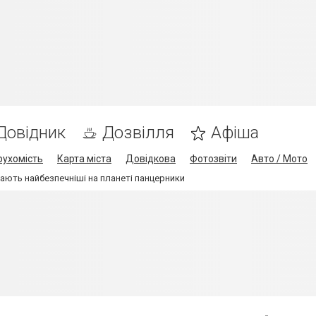
Довідник
Дозвілля
Афіша
рухомість
Карта міста
Довідкова
Фотозвіти
Авто / Мото
ають найбезпечніші на планеті панцерники