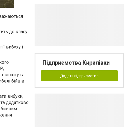
 вважаються
жить до класу
ії вибуху і
Підприємства Кирилівки
кого
Р,
т екіпажу в
Додати підприємство
ибелі бійців
ати вибухи,
 та додатково
робивним
дження