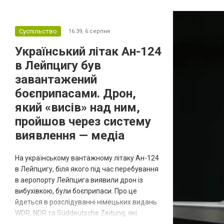
Суспільство
16:39,
6 серпня
Український літак Ан-124
в Лейпцигу був
завантажений
боєприпасами. Дрон,
який «висів» над ним,
пройшов через систему
виявлення — медіа
На українському вантажному літаку Ан-124
в Лейпцигу, біля якого під час перебування
в аеропорту Лейпцига виявили дрон із
вибухівкою, були боєприпаси. Про це
йдеться в розслідуванні німецьких видань
WDR, NDR та Süddeutsche Zeitung, які