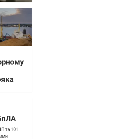
орному
ряка
 БпЛА
1П та 101
ними