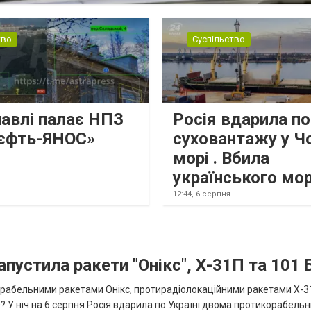
тво
Суспільство
лавлі палає НПЗ
Росія вдарила по
єфть-ЯНОС»
суховантажу у Ч
морі . Вбила
українського мо
12:44,
6 серпня
апустила ракети "Онікс", Х-31П та 101
икорабельними ракетами Онікс, протирадіолокаційними ракетами Х-3
? У ніч на 6 серпня Росія вдарила по Україні двома протикорабель