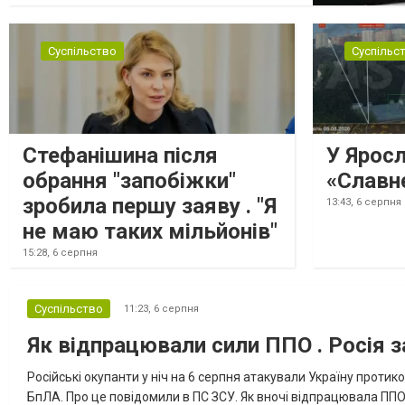
посилаються на конфіденційний поліційний
звіт, цитує Tagesschau. Боєприпаси, яку
були на борту літака, незадовго до цього
Суспільство
Суспільс
доставили з Франції до Лейпцига, після
чого їх мали транспортувати далі. За
даними слідства, 4 серпня о...
Стефанішина після
У Ярос
обрання "запобіжки"
«Славн
зробила першу заяву . "Я
13:43,
6 серпня
не маю таких мільйонів"
15:28,
6 серпня
Суспільство
11:23,
6 серпня
Як відпрацювали сили ППО . Росія з
Російські окупанти у ніч на 6 серпня атакували Україну прот
БпЛА. Про це повідомили в ПС ЗСУ. Як вночі відпрацювала ППО