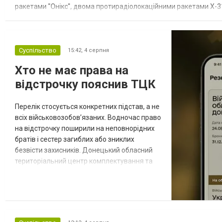
ракетами "Онікс", двома протирадіолокаційними ракетами Х-31
зенітні ракетні війська, підрозділи РЕБ та безпілотних систем, мо
Суспільство
15:42,
4 серпня
Хто не має права на
відстрочку пояснив ТЦК
Перелік стосується конкретних підстав, а не
всіх військовозобов’язаних. Водночас право
на відстрочку поширили на неповнорідних
братів і сестер загиблих або зниклих
безвісти захисників. Донецький обласний
територіальний центр комплектування та
соціальної підтримки оприлюднив вісім
категорій військовозобов’язаних, які за
певних обставин не мають права на
відстрочку від мобілізації за раніше
доступними підставами. Серед них — окремі