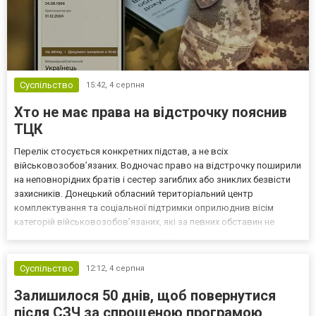
Суспільство
15:42,
4 серпня
Хто не має права на відстрочку пояснив
ТЦК
Перелік стосується конкретних підстав, а не всіх
військовозобов’язаних. Водночас право на відстрочку поширили
на неповнорідних братів і сестер загиблих або зниклих безвісти
захисників. Донецький обласний територіальний центр
комплектування та соціальної підтримки оприлюднив вісім
категорій військовозобов’язаних, які за певних обставин не
мають права на відстрочку від мобілізації за раніше доступними
підставами. Серед них — окремі студенти, боржники з аліме...
Суспільство
12:12,
4 серпня
Залишилося 50 днів, щоб повернутися
після СЗЧ за спрощеною програмою