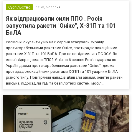
Суспільство
11:23,
6 серпня
Як відпрацювали сили ППО . Росія
запустила ракети "Онікс", Х-31П та 101
БпЛА
Російські окупанти у ніч на 6 серпня атакували Україну
протикорабельними ракетами Онікс, протирадіолокаційними
ракетами Х-31П та 101 БпЛА. Про це повідомили в ПС ЗСУ. Як
вночі відпрацювала ППО? У ніч на 6 серпня Росія вдарила по
Україні двома протикорабельними ракетами "Онікс", двома
протирадіолокаційними ракетами Х-31П та 101 ударним БпЛА
різного типу. Повітряний напад відбивали авіація, зенітні ракетні
війська, підрозділи РЕБ та безпілотних систем, мобіл...