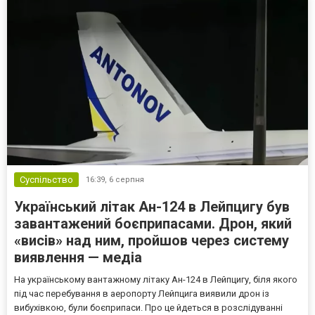
Суспільство
16:39,
6 серпня
Український літак Ан-124 в Лейпцигу був
завантажений боєприпасами. Дрон, який
«висів» над ним, пройшов через систему
виявлення — медіа
На українському вантажному літаку Ан-124 в Лейпцигу, біля якого
під час перебування в аеропорту Лейпцига виявили дрон із
вибухівкою, були боєприпаси. Про це йдеться в розслідуванні