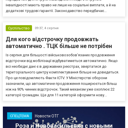
інвалідності мають право не лише на соціальні виплати, а й на
додаткові трудові гарантії. Законодавство передбачає...
Суспільство
09:37,
4 серпня
Для кого відстрочку продовжать
автоматично . ТЦК більше не потрібен
Із серпня для більшості військовозобов’язаних продовження
відстрочки від мобілізації відбуватиметься автоматично. Якщо
всі необхідні дані є в державних реєстрах, звертатися до
територіального центру комплектування більше не доведеться.
Про це повідомляють Факти ICTV. У Міністерстві оборони
зазначили, що автоматичне продовження поширюється більш
ніж на 90% чинних відстрочок. Такий механізм уже охоплює 22
категорії громадян. Ще для 11 категорій оформити нову...
Новости ОТГ
СПЕЦТЕМА
Роза и Нововасильевка с новыми