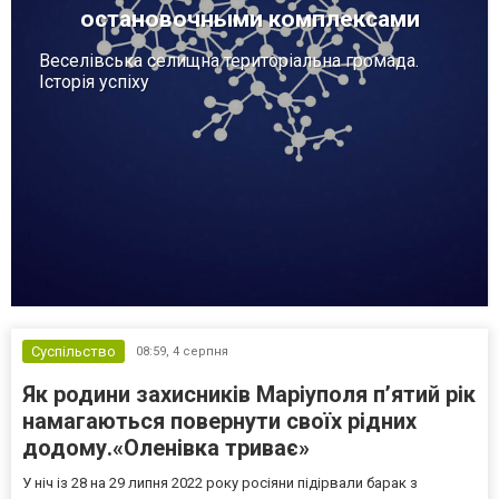
остановочными комплексами
Веселівська селищна територіальна громада.
Історія успіху
Суспільство
08:59,
4 серпня
Як родини захисників Маріуполя пʼятий рік
намагаються повернути своїх рідних
додому.«Оленівка триває»
У ніч із 28 на 29 липня 2022 року росіяни підірвали барак з