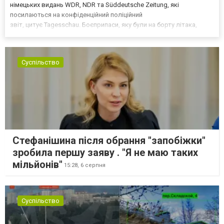
німецьких видань WDR, NDR та Süddeutsche Zeitung, які
посилаються на конфіденційний поліційний
звіт, цитує Tagesschau. Боєприпаси, яку були на борту літака,
незадовго до цього доставили з Франції до Лейпцига, після чого
їх мали транспортувати далі. За даними слідства, 4 серпня о...
Суспільство
Стефанішина після обрання "запобіжки"
зробила першу заяву . "Я не маю таких
мільйонів"
15:28,
6 серпня
Суспільство