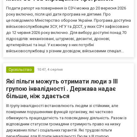
Подати рапорт на повернення із СЗЧ можна до 20 вересня 2026
року включно, після цієї дати програма не діятиме. Про
це повідомило Міністерство оборони України. Програма доступна
військовослужбовцям ЗСУ, НГУ та ДССТ, у яких СЗЧ зафіксовано
до 12 червня 2026 року включно. Для вибору доступні понад 70
підрозділів: механізовані, штурмові, десантні, дронові,
артилерійські та інші. У кожному з них потрібні
військовослужбовці з різним досвідом, військовими спеціал...
Суспільство
10:47,
4 серпня
Які пільги можуть отримати люди з III
групою інвалідності . Держава надає
більше, ніж здається
III групу інвалідності встановлюють людям зі стійкими, але
помірними порушеннями функцій організму, які частково
обмежують працездатність та повсякденну діяльність. Разом із
відповідним статусом громадяни отримують право на низку
державних пільг і соціальних гарантій. Які трудові пільги
передбачені для III групи інвалідності Люди з III групою