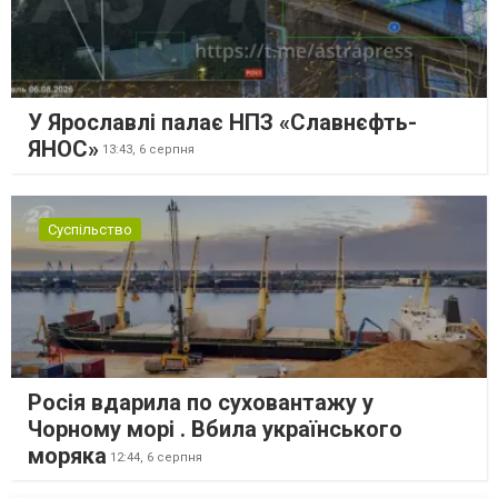
У Ярославлі палає НПЗ «Славнєфть-
ЯНОС»
13:43,
6 серпня
Суспільство
Росія вдарила по суховантажу у
Чорному морі . Вбила українського
моряка
12:44,
6 серпня