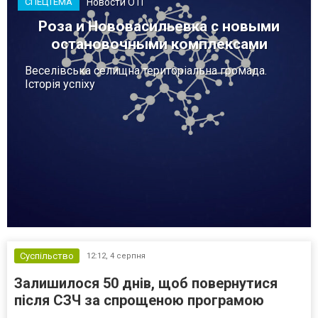
Новости ОТГ
СПЕЦТЕМА
Роза и Нововасильевка с новыми
остановочными комплексами
Веселівська селищна територіальна громада.
Історія успіху
Суспільство
12:12,
4 серпня
Залишилося 50 днів, щоб повернутися
після СЗЧ за спрощеною програмою