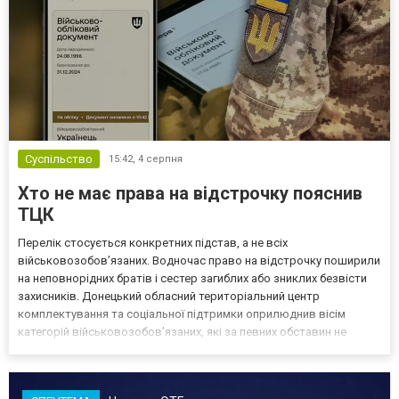
Суспільство
15:42,
4 серпня
Хто не має права на відстрочку пояснив
ТЦК
Перелік стосується конкретних підстав, а не всіх
військовозобов’язаних. Водночас право на відстрочку поширили
на неповнорідних братів і сестер загиблих або зниклих безвісти
захисників. Донецький обласний територіальний центр
комплектування та соціальної підтримки оприлюднив вісім
категорій військовозобов’язаних, які за певних обставин не
мають права на відстрочку від мобілізації за раніше доступними
підставами. Серед них — окремі студенти, боржники з аліме...