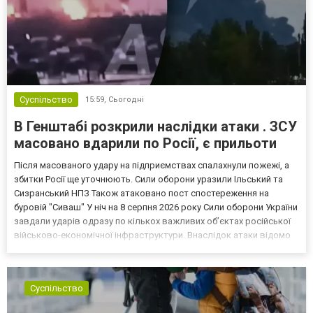
Суспільство
15:59,
Сьогодні
В Генштабі розкрили наслідки атаки . ЗСУ
масовано вдарили по Росії, є прильоти
Після масованого удару на підприємствах спалахнули пожежі, а
збитки Росії ще уточнюють. Сили оборони уразили Ільський та
Сизранський НПЗ Також атаковано пост спостереження на
буровій "Сиваш" У ніч на 8 серпня 2026 року Сили оборони України
завдали ударів одразу по кількох важливих об’єктах російської
військово-економічної інфраструктури. Внаслідок атаки відомо
про влучання в Ільський та Сизранський нафтопереробні заводи,
а також пост технічного спостережен...
Суспільство