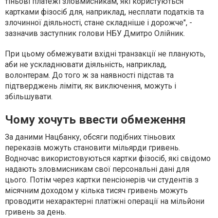
тіньові платежі зловмисникам, які користуються
картками фізосіб для, наприклад, несплати податків та
злочинної діяльності, стане складніше і дорожче", -
зазначив заступник голови НБУ Дмитро Олійник.
При цьому обмежувати вхідні транзакції не планують,
аби не ускладнювати діяльність, наприклад,
волонтерам. До того ж за наявності підстав та
підтверджень ліміти, як виключення, можуть і
збільшувати.
Чому хочуть ввести обмеження
За даними Нацбанку, обсяги подібних тіньових
переказів можуть становити мільярди гривень.
Водночас використовуються картки фізосіб, які свідомо
надають зловмисникам свої персональні дані для
цього. Потім через картки пенсіонерів чи студентів з
місячним доходом у кілька тисяч гривень можуть
проводити нехарактерні платіжні операції на мільйони
гривень за день.