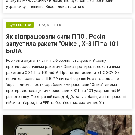
атаку на MERA QUEEN? Відомо, що суховантаж перевозив
українську пшеницю. Внаслідок атаки на с...
Суспільство
11:23,
6 серпня
Як відпрацювали сили ППО . Росія
запустила ракети "Онікс", Х-31П та 101
БпЛА
Російські окупанти у ніч на 6 серпня атакували Україну
протикорабельними ракетами Онікс, протирадіолокаційними
ракетами Х-31П та 101 БпЛА. Про це повідомили в ПС ЗСУ. Як
вночі відпрацювала ППО? У ніч на 6 серпня Росія вдарила по
Україні двома протикорабельними ракетами "Онікс", двома
протирадіолокаційними ракетами Х-31П та 101 ударним БпЛА
різного типу. Повітряний напад відбивали авіація, зенітні ракетні
війська, підрозділи РЕБ та безпілотних систем, мобіл...