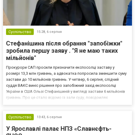
Суспільство
15:28,
6 серпня
Стефанішина після обрання "запобіжки"
зробила першу заяву . "Я не маю таких
мільйонів"
Прокурори САП просили призначити експосолці заставу у
розмірі 13,3 млн гривень, а адвокатка попросила зменшити суму
застави до 10 мільйонів гривень. У четвер, 6 серпня, слідчий
суддя ВАКС виніс рішення про запобіжний захід експосолці
України в США Ользі Стефанішиній у вигляді застави 6 мільйонів
гривень. Про це стало відомо із зали суду, повідомляє
кореспондент ТСН. Прокурори САП просили призначити
експосолці заставу у розмірі 13,3 млн гривень. Своєю черго...
Суспільство
13:43,
6 серпня
У Ярославлі палає НПЗ «Славнєфть-