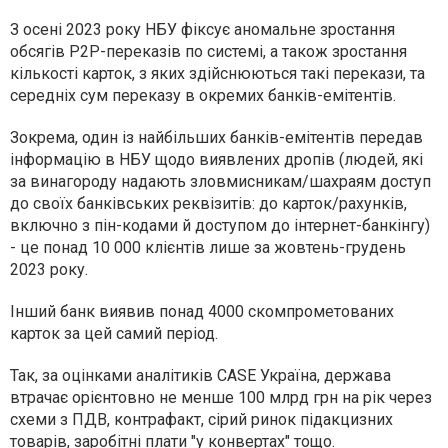
З осені 2023 року НБУ фіксує аномальне зростання
обсягів P2P-переказів по системі, а також зростання
кількості карток, з яких здійснюються такі перекази, та
середніх сум переказу в окремих банків-емітентів.
Зокрема, один із найбільших банків-емітентів передав
інформацію в НБУ щодо виявлених дропів (людей, які
за винагороду надають зловмисникам/шахраям доступ
до своїх банківських реквізитів: до карток/рахунків,
включно з пін-кодами й доступом до інтернет-банкінгу)
- це понад 10 000 клієнтів лише за жовтень-грудень
2023 року.
Інший банк виявив понад 4000 скомпрометованих
карток за цей самий період.
Так, за оцінками аналітиків CASE Україна, держава
втрачає орієнтовно не менше 100 млрд грн на рік через
схеми з ПДВ, контрафакт, сірий ринок підакцизних
товарів, заробітні плати "у конвертах" тощо.