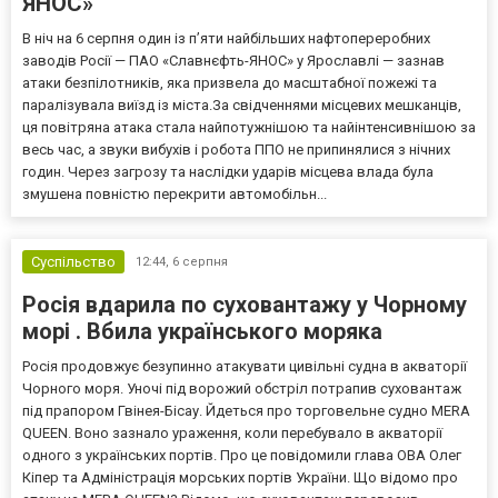
ЯНОС»
В ніч на 6 серпня один із п’яти найбільших нафтопереробних
заводів Росії — ПАО «Славнєфть-ЯНОС» у Ярославлі — зазнав
атаки безпілотників, яка призвела до масштабної пожежі та
паралізувала виїзд із міста.За свідченнями місцевих мешканців,
ця повітряна атака стала найпотужнішою та найінтенсивнішою за
весь час, а звуки вибухів і робота ППО не припинялися з нічних
годин. Через загрозу та наслідки ударів місцева влада була
змушена повністю перекрити автомобільн...
Суспільство
12:44,
6 серпня
Росія вдарила по суховантажу у Чорному
морі . Вбила українського моряка
Росія продовжує безупинно атакувати цивільні судна в акваторії
Чорного моря. Уночі під ворожий обстріл потрапив суховантаж
під прапором Гвінея-Бісау. Йдеться про торговельне судно MERA
QUEEN. Воно зазнало ураження, коли перебувало в акваторії
одного з українських портів. Про це повідомили глава ОВА Олег
Кіпер та Адміністрація морських портів України. Що відомо про