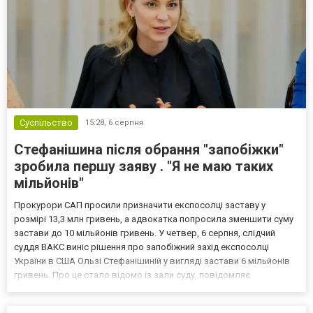
Суспільство
15:28,
6 серпня
Стефанішина після обрання "запобіжки"
зробила першу заяву . "Я не маю таких
мільйонів"
Прокурори САП просили призначити експосолці заставу у
розмірі 13,3 млн гривень, а адвокатка попросила зменшити суму
застави до 10 мільйонів гривень. У четвер, 6 серпня, слідчий
суддя ВАКС виніс рішення про запобіжний захід експосолці
України в США Ользі Стефанішиній у вигляді застави 6 мільйонів
гривень. Про це стало відомо із зали суду, повідомляє
кореспондент ТСН. Прокурори САП просили призначити
експосолці заставу у розмірі 13,3 млн гривень. Своєю черго...