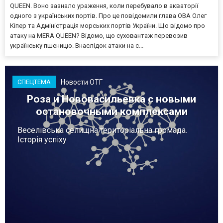
QUEEN. Воно зазнало ураження, коли перебувало в акваторії
одного з українських портів. Про це повідомили глава ОВА Олег
Кіпер та Адміністрація морських портів України. Що відомо про
атаку на MERA QUEEN? Відомо, що суховантаж перевозив
українську пшеницю. Внаслідок атаки на с...
Новости ОТГ
СПЕЦТЕМА
Роза и Нововасильевка с новыми
остановочными комплексами
Веселівська селищна територіальна громада.
Історія успіху