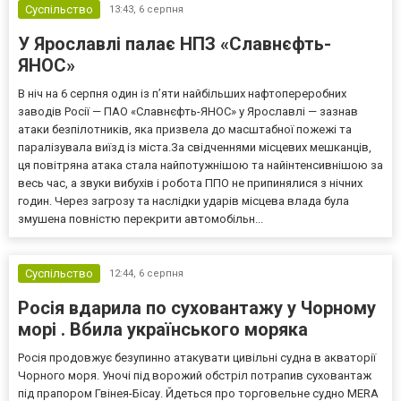
Суспільство
13:43,
6 серпня
У Ярославлі палає НПЗ «Славнєфть-
ЯНОС»
В ніч на 6 серпня один із п’яти найбільших нафтопереробних
заводів Росії — ПАО «Славнєфть-ЯНОС» у Ярославлі — зазнав
атаки безпілотників, яка призвела до масштабної пожежі та
паралізувала виїзд із міста.За свідченнями місцевих мешканців,
ця повітряна атака стала найпотужнішою та найінтенсивнішою за
весь час, а звуки вибухів і робота ППО не припинялися з нічних
годин. Через загрозу та наслідки ударів місцева влада була
змушена повністю перекрити автомобільн...
Суспільство
12:44,
6 серпня
Росія вдарила по суховантажу у Чорному
морі . Вбила українського моряка
Росія продовжує безупинно атакувати цивільні судна в акваторії
Чорного моря. Уночі під ворожий обстріл потрапив суховантаж
під прапором Гвінея-Бісау. Йдеться про торговельне судно MERA