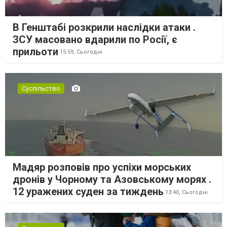
В Генштабі розкрили наслідки атаки .
ЗСУ масовано вдарили по Росії, є
прильоти
15:59,
Сьогодні
Суспільство
Мадяр розповів про успіхи морських
дронів у Чорному та Азовському морях .
12 уражених суден за тиждень
13:40,
Сьогодні