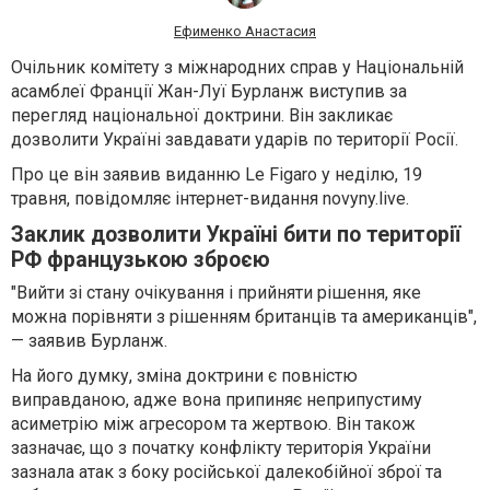
Ефименко Анастасия
Очільник комітету з міжнародних справ у Національній
асамблеї Франції Жан-Луї Бурланж виступив за
перегляд національної доктрини. Він закликає
дозволити Україні завдавати ударів по території Росії.
Про це він заявив виданню Le Figaro у неділю, 19
травня, повідомляє інтернет-видання novyny.live.
Заклик дозволити Україні бити по території
РФ французькою зброєю
"Вийти зі стану очікування і прийняти рішення, яке
можна порівняти з рішенням британців та американців",
— заявив Бурланж.
На його думку, зміна доктрини є повністю
виправданою, адже вона припиняє неприпустиму
асиметрію між агресором та жертвою. Він також
зазначає, що з початку конфлікту територія України
зазнала атак з боку російської далекобійної зброї та