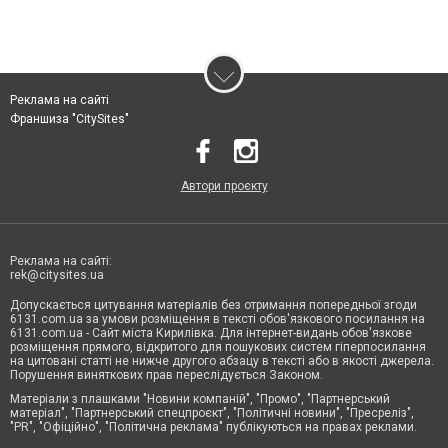
Реклама на сайті
Франшиза "CitySites"
Автори проєкту
Реклама на сайті:
rek@citysites.ua
Допускається цитування матеріалів без отримання попередньої згоди
6131.com.ua за умови розміщення в тексті обов'язкового посилання на
6131.com.ua - Сайт міста Кирилівка. Для інтернет-видань обов'язкове
розміщення прямого, відкритого для пошукових систем гіперпосилання
на цитовані статті не нижче другого абзацу в тексті або в якості джерела.
Порушення виняткових прав переслідується Законом.
Матеріали з плашками "Новини компаній", "Промо", "Партнерський
матеріал", "Партнерський спецпроєкт", "Політичні новини", "Пресреліз",
"PR", "Офіційно", "Політична реклама" публікуються на правах реклами.