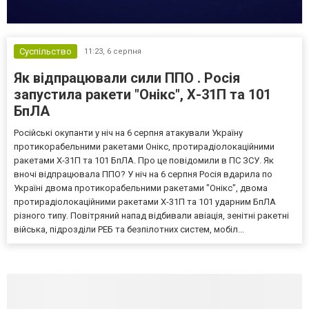
Суспільство
11:23,
6 серпня
Як відпрацювали сили ППО . Росія
запустила ракети "Онікс", Х-31П та 101
БпЛА
Російські окупанти у ніч на 6 серпня атакували Україну
протикорабельними ракетами Онікс, протирадіолокаційними
ракетами Х-31П та 101 БпЛА. Про це повідомили в ПС ЗСУ. Як
вночі відпрацювала ППО? У ніч на 6 серпня Росія вдарила по
Україні двома протикорабельними ракетами "Онікс", двома
протирадіолокаційними ракетами Х-31П та 101 ударним БпЛА
різного типу. Повітряний напад відбивали авіація, зенітні ракетні
війська, підрозділи РЕБ та безпілотних систем, мобіл...