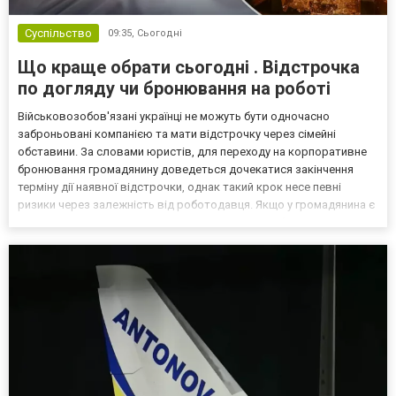
Суспільство
09:35,
Сьогодні
Що краще обрати сьогодні . Відстрочка
по догляду чи бронювання на роботі
Військовозобов'язані українці не можуть бути одночасно
заброньовані компанією та мати відстрочку через сімейні
обставини. За словами юристів, для переходу на корпоративне
бронювання громадянину доведеться дочекатися закінчення
терміну дії наявної відстрочки, однак такий крок несе певні
ризики через залежність від роботодавця. Якщо у громадянина є
кілька варіантів для тимчасового уникнення мобілізації, юристи
дали поради, які недоліки та переваги має бронюв...