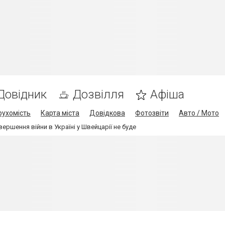
Довідник
Дозвілля
Афіша
рухомість
Карта міста
Довідкова
Фотозвіти
Авто / Мото
ршення війни в Україні у Швейцарії не буде