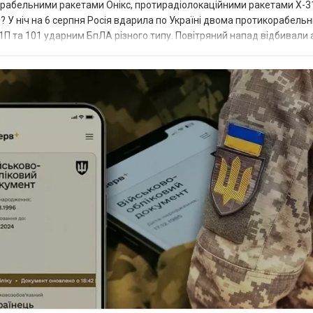
икорабельними ракетами Онікс, протирадіолокаційними ракетами Х-3
? У ніч на 6 серпня Росія вдарила по Україні двома протикорабель
П та 101 ударним БпЛА різного типу. Повітряний напад відбивали а
біл...