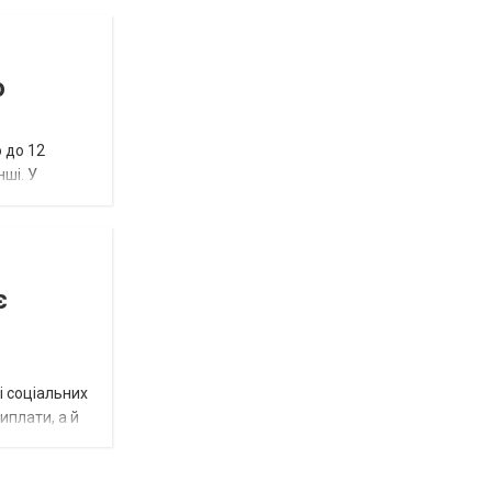
ю
 до 12
нші. У
є
і соціальних
виплати, а й