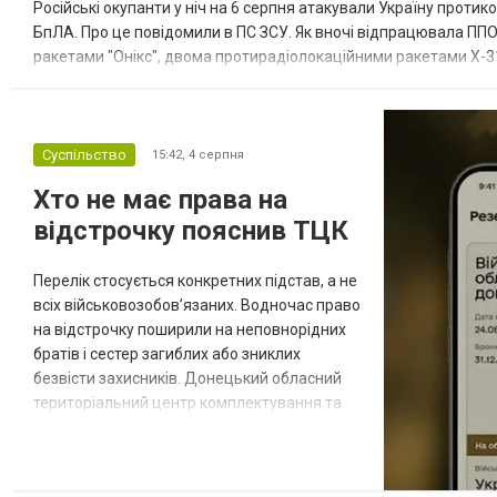
Російські окупанти у ніч на 6 серпня атакували Україну прот
БпЛА. Про це повідомили в ПС ЗСУ. Як вночі відпрацювала ППО
ракетами "Онікс", двома протирадіолокаційними ракетами Х-31
зенітні ракетні війська, підрозділи РЕБ та безпілотних систем, мо
Суспільство
15:42,
4 серпня
Хто не має права на
відстрочку пояснив ТЦК
Перелік стосується конкретних підстав, а не
всіх військовозобов’язаних. Водночас право
на відстрочку поширили на неповнорідних
братів і сестер загиблих або зниклих
безвісти захисників. Донецький обласний
територіальний центр комплектування та
соціальної підтримки оприлюднив вісім
категорій військовозобов’язаних, які за
певних обставин не мають права на