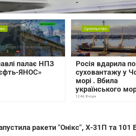
тво
Суспільство
лавлі палає НПЗ
Росія вдарила по
єфть-ЯНОС»
суховантажу у Ч
морі . Вбила
українського мо
12:44,
Вчора
апустила ракети "Онікс", Х-31П та 101