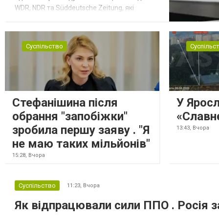
WDR, NDR та Süddeutsche Zeitung, які
посилаються на конфіденційний поліційний
звіт, цитує Tagesschau. Боєприпаси, яку
були на борту літака, незадовго до цього
Суспільство
Суспільс
доставили з Франції до Лейпцига, після
чого їх мали транспортувати далі. За
даними слідства, 4 серпня о...
Стефанішина після
У Ярос
обрання "запобіжки"
«Славн
зробила першу заяву . "Я
13:43,
Вчора
не маю таких мільйонів"
15:28,
Вчора
Суспільство
11:23,
Вчора
Як відпрацювали сили ППО . Росія з