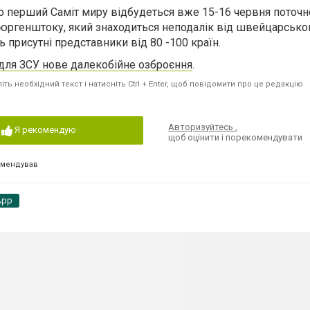
о перший Саміт миру відбудеться вже 15-16 червня поточн
Бюргенштоку, який знаходиться неподалік від швейцарськог
ь присутні представники від 80 -100 країн.
для ЗСУ нове далекобійне озброєння
.
ть необхідний текст і натисніть Ctrl + Enter, щоб повідомити про це редакцію
Авторизуйтесь
,
Я рекомендую
щоб оцінити і порекомендувати
омендував
App