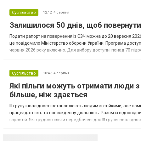
відстрочку від мобілізації за раніше
доступними підставами. Серед них — окремі
Суспільство
12:12,
4 серпня
студенти, боржники з аліме...
Залишилося 50 днів, щоб повернут
Подати рапорт на повернення із СЗЧ можна до 20 вересня 2026 
це повідомило Міністерство оборони України. Програма досту
червня 2026 року включно. Для вибору доступні понад 70 підрозд
кожному з них потрібні військовослужбовці з різним досвідом, 
Суспільство
10:47,
4 серпня
Які пільги можуть отримати люди з 
більше, ніж здається
III групу інвалідності встановлюють людям зі стійкими, але п
працездатність та повсякденну діяльність. Разом із відповід
гарантій. Які трудові пільги передбачені для III групи інвалідно
на додаткові трудові гарантії. Законодавство передбачає...