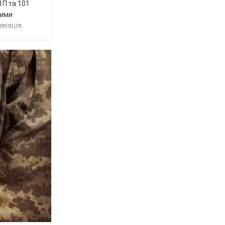
1П та 101
ними
віація,