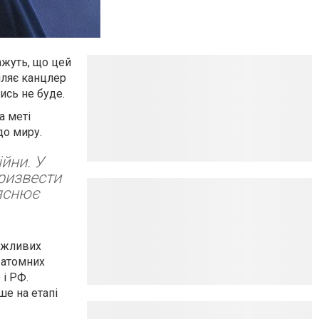
ажуть, що цей
мляє канцлер
ись не буде.
а меті
до миру.
йни. У
ризвести
ояснює
важливих
 атомних
 і РФ.
ше на етапі