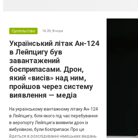
Суспільство
16:39,
Вчора
Український літак Ан-124
в Лейпцигу був
завантажений
боєприпасами. Дрон,
який «висів» над ним,
пройшов через систему
виявлення — медіа
На українському вантажному літаку Ан-124
в Лейпцигу, біля якого під час перебування
в аеропорту Лейпцига виявили дрон із
вибухівкою, були боєприпаси. Про це
йдеться в розслідуванні німецьких видань