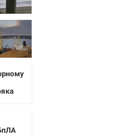
орному
ряка
 БпЛА