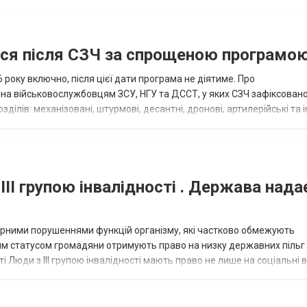
ися після СЗЧ за спрощеною програмо
року включно, після цієї дати програма не діятиме. Про
пна військовослужбовцям ЗСУ, НГУ та ДССТ, у яких СЗЧ зафіксовано
ілів: механізовані, штурмові, десантні, дронові, артилерійські та і
військовими спеціал...
III групою інвалідності . Держава нада
омірними порушеннями функцій організму, які частково обмежують
ним статусом громадяни отримують право на низку державних пільг 
сті Люди з III групою інвалідності мають право не лише на соціальні 