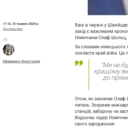
11:13,
15 травня 2024 р.
Вже в червні у Швейцарі
Суспільство
захід є важливим кроком
Німеччини Олаф Шольц, 
За словами німецького лі
покласти край війні. Ц
Ефименко Анастасия
“Ми не бу
кращому вип
до прями
Отож, як зазначає Олаф
питань. Зокрема міжнар
станцій, заборону на за
Водночас лідер Німеччин
свого зародження.