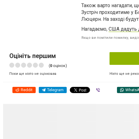
Також варто нагадати, щ
Зустріч проходитиме у 
Люцерн. На заході будут
Нагадаємо,
США дадуть 
Якщо ви помітили помилку, виділі
Оцініть першим
(
0
оцінок)
Ніхто ще не рек
Поки ще ніхто не оцінював
Reddit
Telegram
Viber
Whats