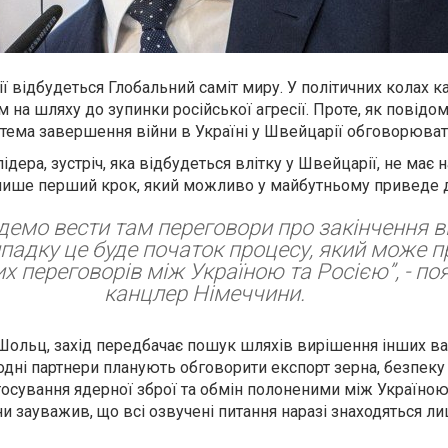
ї відбудеться Глобальний саміт миру. У політичних колах к
 на шляху до зупинки російської агресії. Проте, як повідо
тема завершення війни в Україні у Швейцарії обговорюват
дера, зустріч, яка відбудеться влітку у Швейцарії, не має н
е лише перший крок, який можливо у майбутньому приведе 
демо вести там переговори про закінчення ві
адку це буде початок процесу, який може п
х переговорів між Україною та Росією”, - п
канцлер Німеччини.
 Шольц, захід передбачає пошук шляхів вирішення інших 
одні партнери планують обговорити експорт зерна, безпеку
стосування ядерної зброї та обмін полоненими між Україною
и зауважив, що всі озвучені питання наразі знаходяться ли