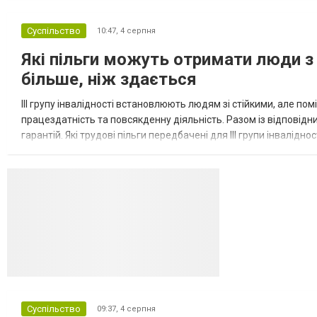
Суспільство
10:47,
4 серпня
Які пільги можуть отримати люди з 
більше, ніж здається
III групу інвалідності встановлюють людям зі стійкими, але п
працездатність та повсякденну діяльність. Разом із відповід
гарантій. Які трудові пільги передбачені для III групи інвалідно
на додаткові трудові гарантії. Законодавство передбачає...
Суспільство
09:37,
4 серпня