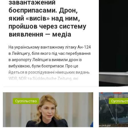
завантажений
боєприпасами. Дрон,
який «висів» над ним,
пройшов через систему
виявлення — медіа
На українському вантажному літаку Ан-124
в Лейпцигу, біля якого під час перебування
в аеропорту Лейпцига виявили дрон із
вибухівкою, були боєприпаси. Про це
йдеться в розслідуванні німецьких видань
WDR, NDR та Süddeutsche Zeitung, які
посилаються на конфіденційний поліційний
звіт, цитує Tagesschau. Боєприпаси, яку
були на борту літака, незадовго до цього
Суспільство
Суспільс
доставили з Франції до Лейпцига, після
чого їх мали транспортувати далі. За
даними слідства, 4 серпня о...