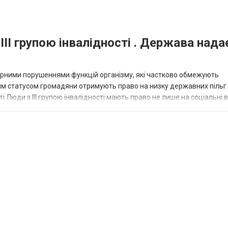
III групою інвалідності . Держава нада
омірними порушеннями функцій організму, які частково обмежують
ним статусом громадяни отримують право на низку державних пільг 
сті Люди з III групою інвалідності мають право не лише на соціальні 