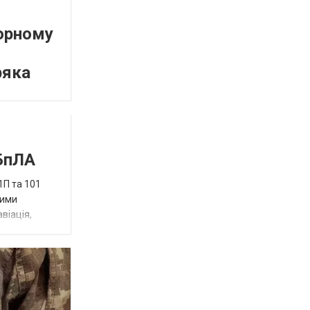
орному
ряка
 БпЛА
1П та 101
ними
віація,