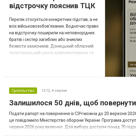
відстрочку пояснив ТЦК
Перелік стосується конкретних підстав, а не
всіх військовозобов’язаних. Водночас право
на відстрочку поширили на неповнорідних
братів і сестер загиблих або зниклих
безвісти захисників. Донецький обласний
територіальний центр комплектування та
соціальної підтримки оприлюднив вісім
категорій військовозобов’язаних, які за
певних обставин не мають права на
відстрочку від мобілізації за раніше
доступними підставами. Серед них — окремі
Суспільство
12:12,
4 серпня
студенти, боржники з аліме...
Залишилося 50 днів, щоб повернут
Подати рапорт на повернення із СЗЧ можна до 20 вересня 2026 
це повідомило Міністерство оборони України. Програма досту
червня 2026 року включно. Для вибору доступні понад 70 підрозд
кожному з них потрібні військовослужбовці з різним досвідом, 