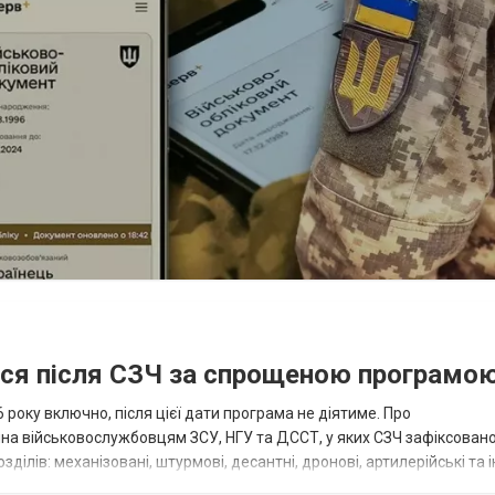
ися після СЗЧ за спрощеною програмо
року включно, після цієї дати програма не діятиме. Про
пна військовослужбовцям ЗСУ, НГУ та ДССТ, у яких СЗЧ зафіксовано
ілів: механізовані, штурмові, десантні, дронові, артилерійські та і
військовими спеціал...