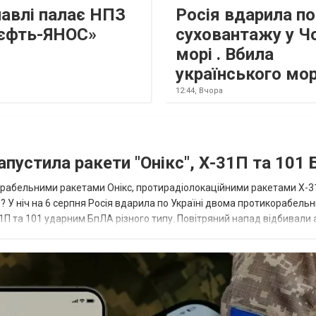
лавлі палає НПЗ
Росія вдарила по
єфть-ЯНОС»
суховантажу у Ч
морі . Вбила
українського мо
12:44,
Вчора
апустила ракети "Онікс", Х-31П та 101
икорабельними ракетами Онікс, протирадіолокаційними ракетами Х-3
? У ніч на 6 серпня Росія вдарила по Україні двома протикорабель
П та 101 ударним БпЛА різного типу. Повітряний напад відбивали а
біл...