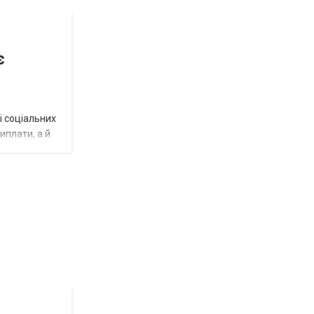
є
і соціальних
виплати, а й
Новости
СПЕЦТЕМА