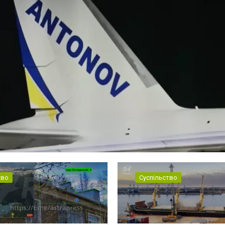
тво
Суспільство