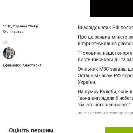
11:10,
2 травня 2024 р.
Внаслідок атак РФ поло
Суспільство
Про це заявив міністр з
інтернет-видання glavnoe
“Половина нашої енерге
вести військові дії та з
Ефименко Анастасия
Очільник МЗС заявив, що
Останнім часом РФ пере
України.
На думку Кулеби, якби і
“вона виглядала б набага
“багато чого навчилася”.
Якщо ви помітили помилку, виділі
Оцініть першим