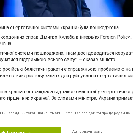
вина енергетичної системи України була пошкоджена.
акордонних справ Дмитро Кулеба в інтерв’ю Foreign Policy.,
.in.ua
тичної системи пошкоджена, і нам досі доводиться керуват
аручатися підтримкою всього світу”, – сказав міністр.
 російські балістичні ракети є справжньою проблемою на в
важно використовувала їх для руйнування енергетичної с
нша країна постраждала від такого масштабу енергетичної р
то гірше, ніж Україна”. За словами міністра, Україна тримає
ть необхідний текст і натисніть Ctrl + Enter, щоб повідомити про це редакцію
Авторизуйтесь
,
Я рекомендую