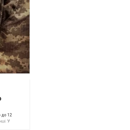
ю
 до 12
нші. У