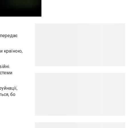
 передає
и країною,
ійні.
истеми
уйнації,
ться, бо