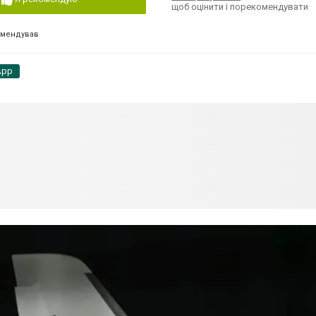
щоб оцінити і порекомендувати
омендував
App