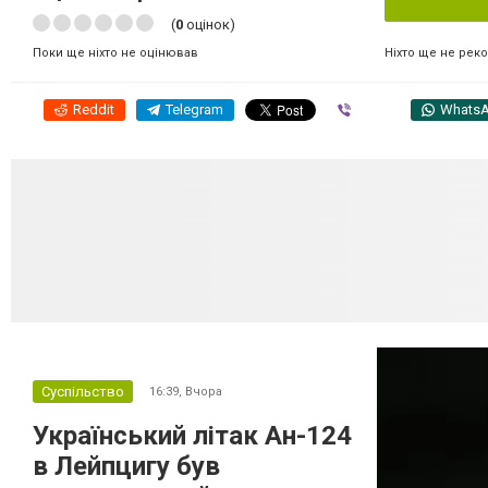
(
0
оцінок)
Ніхто ще не рек
Поки ще ніхто не оцінював
Reddit
Telegram
Viber
Whats
Суспільство
16:39,
Вчора
Український літак Ан-124
в Лейпцигу був