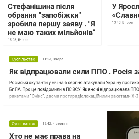
Стефанішина після
У Ярос
обрання "запобіжки"
«Славн
зробила першу заяву . "Я
13:43,
Вчора
не маю таких мільйонів"
15:28,
Вчора
Суспільство
11:23,
Вчора
Як відпрацювали сили ППО . Росія з
Російські окупанти у ніч на 6 серпня атакували Україну прот
БпЛА. Про це повідомили в ПС ЗСУ. Як вночі відпрацювала ППО
ракетами "Онікс", двома протирадіолокаційними ракетами Х-31
зенітні ракетні війська, підрозділи РЕБ та безпілотних систем, мо
Суспільство
15:42,
4 серпня
Хто не має права на