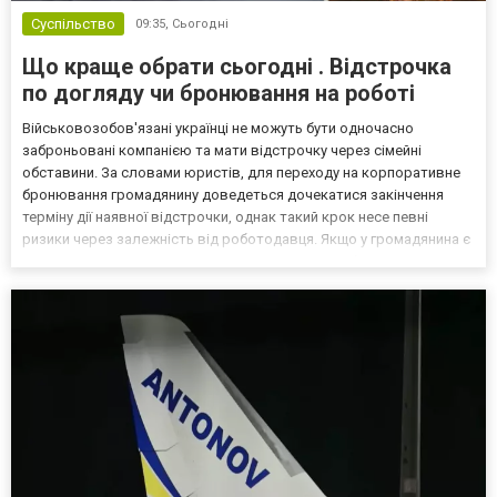
Суспільство
09:35,
Сьогодні
Що краще обрати сьогодні . Відстрочка
по догляду чи бронювання на роботі
Військовозобов'язані українці не можуть бути одночасно
заброньовані компанією та мати відстрочку через сімейні
обставини. За словами юристів, для переходу на корпоративне
бронювання громадянину доведеться дочекатися закінчення
терміну дії наявної відстрочки, однак такий крок несе певні
ризики через залежність від роботодавця. Якщо у громадянина є
кілька варіантів для тимчасового уникнення мобілізації, юристи
дали поради, які недоліки та переваги має бронюв...