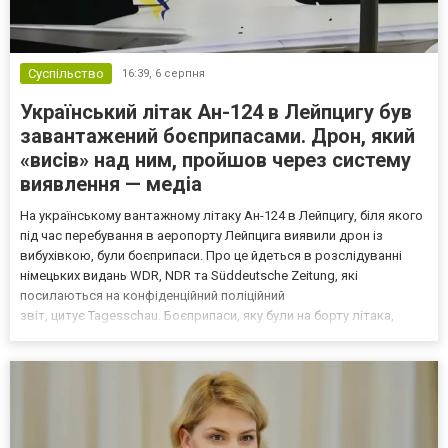
Суспільство
16:39,
6 серпня
Український літак Ан-124 в Лейпцигу був
завантажений боєприпасами. Дрон, який
«висів» над ним, пройшов через систему
виявлення — медіа
На українському вантажному літаку Ан-124 в Лейпцигу, біля якого
під час перебування в аеропорту Лейпцига виявили дрон із
вибухівкою, були боєприпаси. Про це йдеться в розслідуванні
німецьких видань WDR, NDR та Süddeutsche Zeitung, які
посилаються на конфіденційний поліційний
звіт, цитує Tagesschau. Боєприпаси, яку були на борту літака,
незадовго до цього доставили з Франції до Лейпцига, після чого
їх мали транспортувати далі. За даними слідства, 4 серпня о...