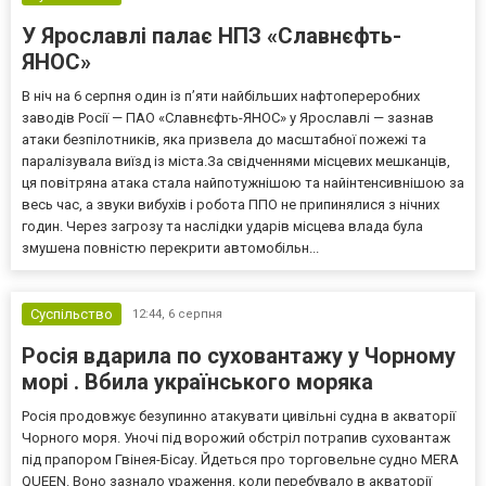
У Ярославлі палає НПЗ «Славнєфть-
ЯНОС»
В ніч на 6 серпня один із п’яти найбільших нафтопереробних
заводів Росії — ПАО «Славнєфть-ЯНОС» у Ярославлі — зазнав
атаки безпілотників, яка призвела до масштабної пожежі та
паралізувала виїзд із міста.За свідченнями місцевих мешканців,
ця повітряна атака стала найпотужнішою та найінтенсивнішою за
весь час, а звуки вибухів і робота ППО не припинялися з нічних
годин. Через загрозу та наслідки ударів місцева влада була
змушена повністю перекрити автомобільн...
Суспільство
12:44,
6 серпня
Росія вдарила по суховантажу у Чорному
морі . Вбила українського моряка
Росія продовжує безупинно атакувати цивільні судна в акваторії
Чорного моря. Уночі під ворожий обстріл потрапив суховантаж
під прапором Гвінея-Бісау. Йдеться про торговельне судно MERA
QUEEN. Воно зазнало ураження, коли перебувало в акваторії