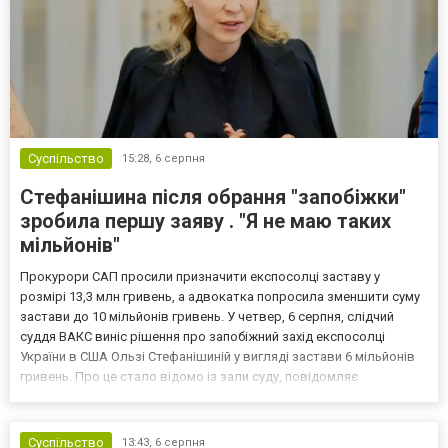
Суспільство
15:28,
6 серпня
Стефанішина після обрання "запобіжки"
зробила першу заяву . "Я не маю таких
мільйонів"
Прокурори САП просили призначити експосолці заставу у
розмірі 13,3 млн гривень, а адвокатка попросила зменшити суму
застави до 10 мільйонів гривень. У четвер, 6 серпня, слідчий
суддя ВАКС виніс рішення про запобіжний захід експосолці
України в США Ользі Стефанішиній у вигляді застави 6 мільйонів
гривень. Про це стало відомо із зали суду, повідомляє
кореспондент ТСН. Прокурори САП просили призначити
експосолці заставу у розмірі 13,3 млн гривень. Своєю черго...
Суспільство
13:43,
6 серпня