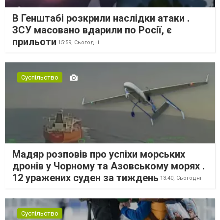
В Генштабі розкрили наслідки атаки .
ЗСУ масовано вдарили по Росії, є
прильоти
15:59,
Сьогодні
Суспільство
Мадяр розповів про успіхи морських
дронів у Чорному та Азовському морях .
12 уражених суден за тиждень
13:40,
Сьогодні
Суспільство