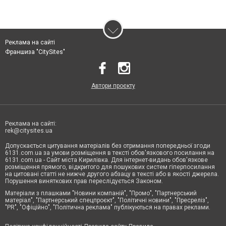
Реклама на сайті
Франшиза "CitySites"
Автори проєкту
Реклама на сайті:
rek@citysites.ua
Допускається цитування матеріалів без отримання попередньої згоди
6131.com.ua за умови розміщення в тексті обов'язкового посилання на
6131.com.ua - Сайт міста Кирилівка. Для інтернет-видань обов'язкове
розміщення прямого, відкритого для пошукових систем гіперпосилання
на цитовані статті не нижче другого абзацу в тексті або в якості джерела.
Порушення виняткових прав переслідується Законом.
Матеріали з плашками "Новини компаній", "Промо", "Партнерський
матеріал", "Партнерський спецпроєкт", "Політичні новини", "Пресреліз",
"PR", "Офіційно", "Політична реклама" публікуються на правах реклами.