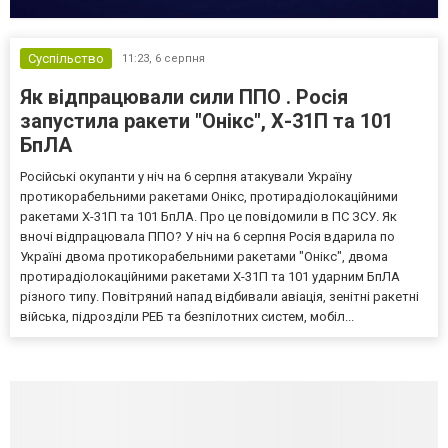
Суспільство
11:23,
6 серпня
Як відпрацювали сили ППО . Росія
запустила ракети "Онікс", Х-31П та 101
БпЛА
Російські окупанти у ніч на 6 серпня атакували Україну
протикорабельними ракетами Онікс, протирадіолокаційними
ракетами Х-31П та 101 БпЛА. Про це повідомили в ПС ЗСУ. Як
вночі відпрацювала ППО? У ніч на 6 серпня Росія вдарила по
Україні двома протикорабельними ракетами "Онікс", двома
протирадіолокаційними ракетами Х-31П та 101 ударним БпЛА
різного типу. Повітряний напад відбивали авіація, зенітні ракетні
війська, підрозділи РЕБ та безпілотних систем, мобіл...