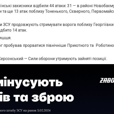
їнські захисники відбили 44 атаки: 31 — в районі Новобахму
и та ще 13 атак поблизу Тоненького, Сєверного, Первомайс
и ЗСУ продовжують стримувати ворога поблизу Георгіївки
дбито 14 атак.
ишшя.
г пробував прорватися північніше Приютного та Роботиног
Херсонський
— Сили оборони утримують зайняті позиції.