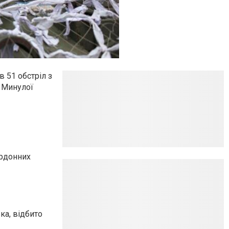
в 51 обстріл з
. Минулої
ордонних
ка, відбито