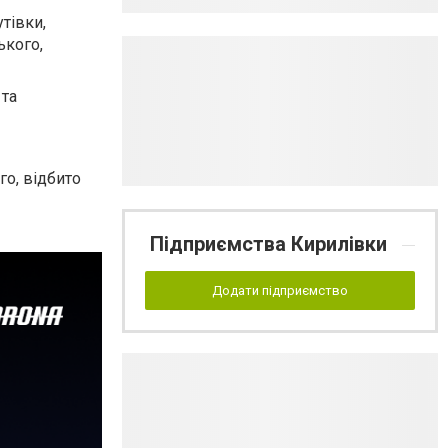
тівки,
ького,
 та
о, відбито
Підприємства Кирилівки
Додати підприємство