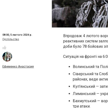
08:00,
5 лютого 2024 р.
Впродовж 4 лютого ворог
Суспільство
реактивних систем залпо
доби було 78 бойових зі
Ситуація на фронті на 6:
Волинський та Пол
Ефименко Анастасия
Сіверський та Сло
районах, веде актив
Куп’янський
— зат
Лиманський
— укра
Бахмутський
— воро
три атаки.