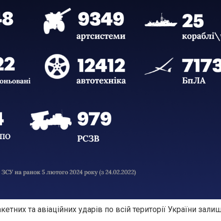
кетних та авіаційних ударів по всій території України зал