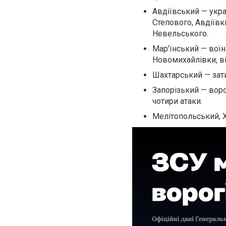
Авдіївський
— укра
Степового, Авдіївк
Невельського.
Мар’їнський
— воїн
Новомихайлівки, ві
Шахтарський
— зат
Запорізький
— воро
чотири атаки.
Мелітопольський, 