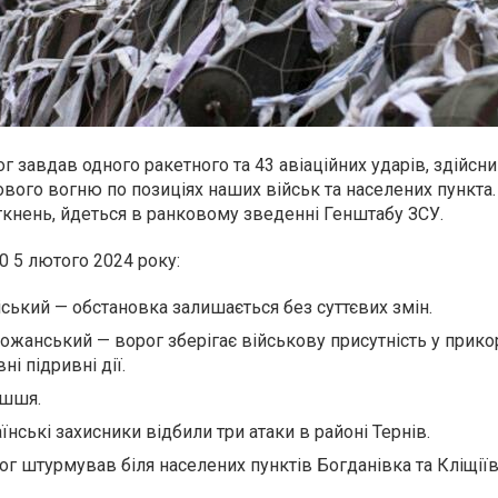
 завдав одного ракетного та 43 авіаційних ударів, здійсни
вого вогню по позиціях наших військ та населених пункта
ткнень, йдеться в ранковому зведенні Генштабу ЗСУ.
00 5 лютого 2024 року:
іський
— обстановка залишається без суттєвих змін.
божанський
— ворог зберігає військову присутність у прик
ні підривні дії.
ишшя.
їнські захисники відбили три атаки в районі Тернів.
г штурмував ​​біля населених пунктів Богданівка та Кліщіїв