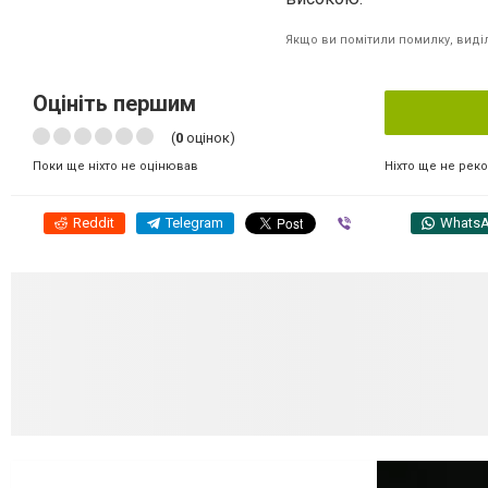
Якщо ви помітили помилку, виділі
Оцініть першим
(
0
оцінок)
Ніхто ще не рек
Поки ще ніхто не оцінював
Reddit
Telegram
Viber
Whats