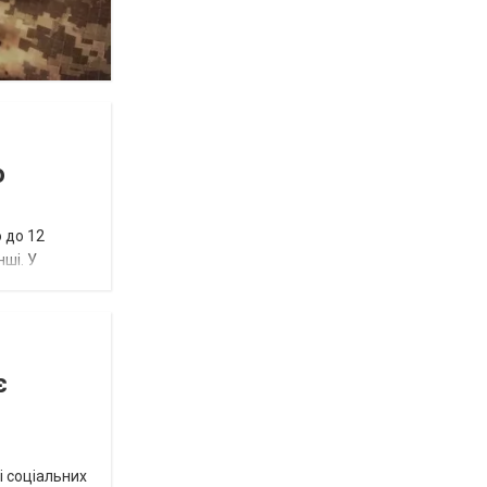
ю
 до 12
нші. У
є
і соціальних