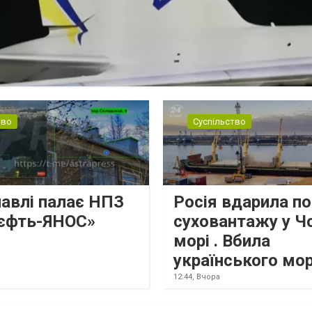
тво
Суспільство
лавлі палає НПЗ
Росія вдарила по
єфть-ЯНОС»
суховантажу у Ч
морі . Вбила
українського мо
12:44,
Вчора