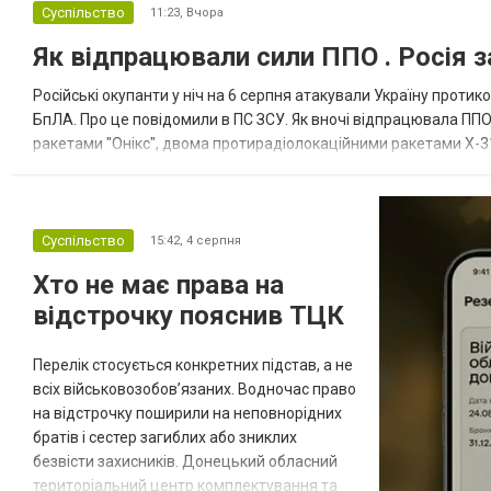
Суспільство
11:23,
Вчора
Як відпрацювали сили ППО . Росія з
Російські окупанти у ніч на 6 серпня атакували Україну прот
БпЛА. Про це повідомили в ПС ЗСУ. Як вночі відпрацювала ППО
ракетами "Онікс", двома протирадіолокаційними ракетами Х-31
зенітні ракетні війська, підрозділи РЕБ та безпілотних систем, мо
Суспільство
15:42,
4 серпня
Хто не має права на
відстрочку пояснив ТЦК
Перелік стосується конкретних підстав, а не
всіх військовозобов’язаних. Водночас право
на відстрочку поширили на неповнорідних
братів і сестер загиблих або зниклих
безвісти захисників. Донецький обласний
територіальний центр комплектування та