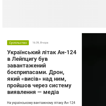
Суспільство
16:39,
Вчора
Український літак Ан-124
в Лейпцигу був
завантажений
боєприпасами. Дрон,
який «висів» над ним,
пройшов через систему
виявлення — медіа
На українському вантажному літаку Ан-124