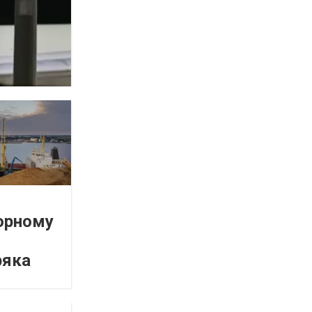
орному
ряка