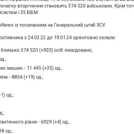
 початку вторгнення становить 374 520 військових. Крім тог
ртсистем і 35 ББМ
oNews із посиланням на Генеральний штаб ЗСУ.
ротивника з 24.02.22 до 19.01.24 орієнтовно склали:
 близько 374 520 (+920) осіб ліквідовано;
д.;
х машин - 11 445 (+35) од.;
ем - 8854 (+19) од.;
1) од.;
.;
ктичного рівня - 6929 (+4) од.;
8 од.;