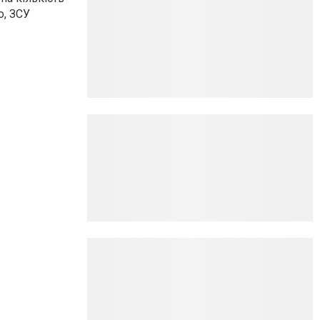
о, ЗСУ