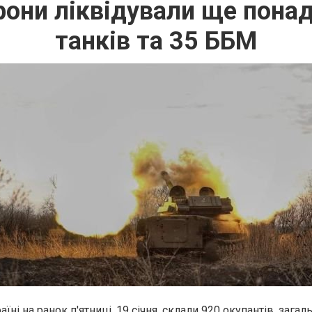
они ліквідували ще понад
танків та 35 ББМ
раїні на ранок п'ятниці, 19 січня, склали 920 окупантів, загал