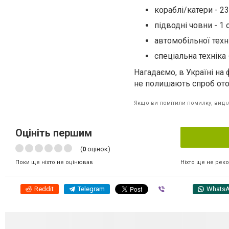
кораблі/катери - 23 
підводні човни - 1 о
автомобільної техні
спеціальна техніка -
Нагадаємо, в Україні на
не полишають спроб оточ
Якщо ви помітили помилку, виділі
Оцініть першим
(
0
оцінок)
Ніхто ще не рек
Поки ще ніхто не оцінював
Reddit
Telegram
Viber
Whats