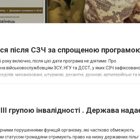
ися після СЗЧ за спрощеною програмо
року включно, після цієї дати програма не діятиме. Про
пна військовослужбовцям ЗСУ, НГУ та ДССТ, у яких СЗЧ зафіксовано
ілів: механізовані, штурмові, десантні, дронові, артилерійські та і
військовими спеціал...
III групою інвалідності . Держава нада
омірними порушеннями функцій організму, які частково обмежують
ним статусом громадяни отримують право на низку державних пільг 