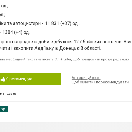
од.;
д.;
ки та автоцистерн - 11 831 (+37) од.;
 1384 (+4) од.
 фронті впродовж доби відбулося 127 бойових зіткнень. Вій
ити і захопити Авдіївку в Донецькій області.
ть необхідний текст і натисніть Ctrl + Enter, щоб повідомити про це редакцію
Авторизуйтесь
,
Я рекомендую
щоб оцінити і порекомендувати
омендував
App