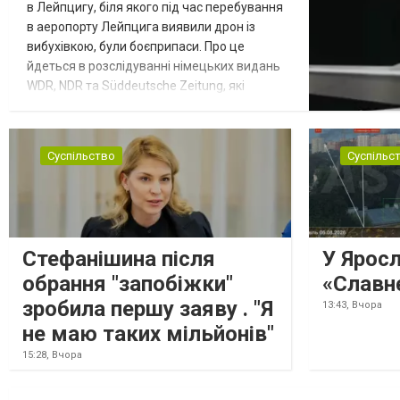
в Лейпцигу, біля якого під час перебування
в аеропорту Лейпцига виявили дрон із
вибухівкою, були боєприпаси. Про це
йдеться в розслідуванні німецьких видань
WDR, NDR та Süddeutsche Zeitung, які
посилаються на конфіденційний поліційний
звіт, цитує Tagesschau. Боєприпаси, яку
були на борту літака, незадовго до цього
Суспільство
Суспільс
доставили з Франції до Лейпцига, після
чого їх мали транспортувати далі. За
даними слідства, 4 серпня о...
Стефанішина після
У Ярос
обрання "запобіжки"
«Славн
зробила першу заяву . "Я
13:43,
Вчора
не маю таких мільйонів"
15:28,
Вчора