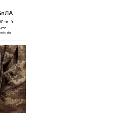
 БпЛА
1П та 101
ними
віація,