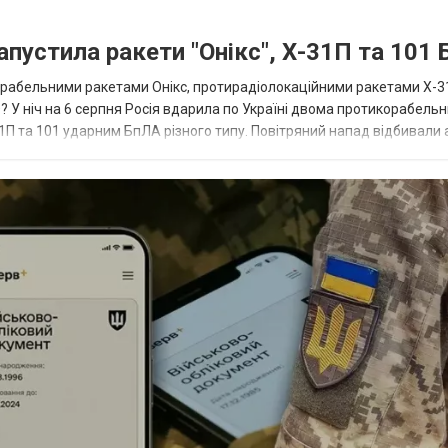
апустила ракети "Онікс", Х-31П та 101
икорабельними ракетами Онікс, протирадіолокаційними ракетами Х-3
? У ніч на 6 серпня Росія вдарила по Україні двома протикорабель
П та 101 ударним БпЛА різного типу. Повітряний напад відбивали а
біл...