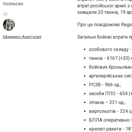
Суспільство
втрат російської армії з
знищили 20 танків, 19 а
Про це повідомляє Regi
Загальні бойові втрати п
Ефименко Анастасия
особового складу -
танків - 6167 (+20) о
бойових броньовани
артилерійських сист
РСЗВ - 966 од.;
засоби ППО - 654 (+
літаків – 331 од.;
вертольотів - 324 од
БПЛА оперативно-та
крилаті ракети - 181