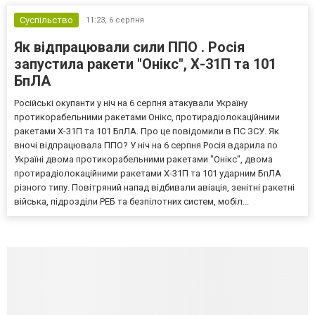
Суспільство
11:23,
6 серпня
Як відпрацювали сили ППО . Росія
запустила ракети "Онікс", Х-31П та 101
БпЛА
Російські окупанти у ніч на 6 серпня атакували Україну
протикорабельними ракетами Онікс, протирадіолокаційними
ракетами Х-31П та 101 БпЛА. Про це повідомили в ПС ЗСУ. Як
вночі відпрацювала ППО? У ніч на 6 серпня Росія вдарила по
Україні двома протикорабельними ракетами "Онікс", двома
протирадіолокаційними ракетами Х-31П та 101 ударним БпЛА
різного типу. Повітряний напад відбивали авіація, зенітні ракетні
війська, підрозділи РЕБ та безпілотних систем, мобіл...