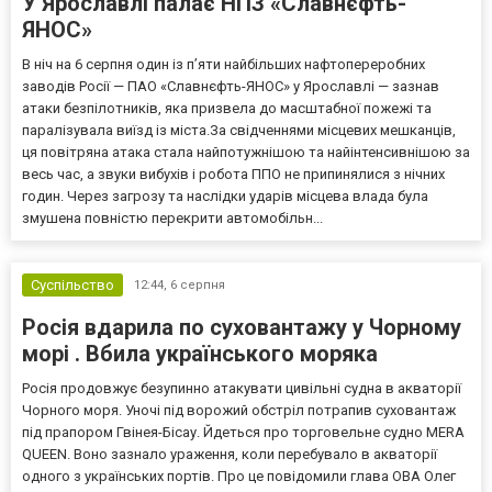
У Ярославлі палає НПЗ «Славнєфть-
ЯНОС»
В ніч на 6 серпня один із п’яти найбільших нафтопереробних
заводів Росії — ПАО «Славнєфть-ЯНОС» у Ярославлі — зазнав
атаки безпілотників, яка призвела до масштабної пожежі та
паралізувала виїзд із міста.За свідченнями місцевих мешканців,
ця повітряна атака стала найпотужнішою та найінтенсивнішою за
весь час, а звуки вибухів і робота ППО не припинялися з нічних
годин. Через загрозу та наслідки ударів місцева влада була
змушена повністю перекрити автомобільн...
Суспільство
12:44,
6 серпня
Росія вдарила по суховантажу у Чорному
морі . Вбила українського моряка
Росія продовжує безупинно атакувати цивільні судна в акваторії
Чорного моря. Уночі під ворожий обстріл потрапив суховантаж
під прапором Гвінея-Бісау. Йдеться про торговельне судно MERA
QUEEN. Воно зазнало ураження, коли перебувало в акваторії
одного з українських портів. Про це повідомили глава ОВА Олег