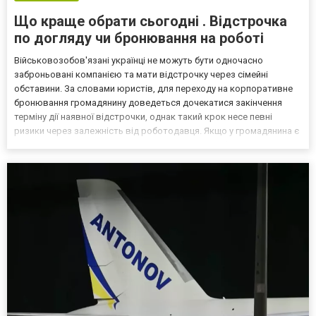
Що краще обрати сьогодні . Відстрочка
по догляду чи бронювання на роботі
Військовозобов'язані українці не можуть бути одночасно
заброньовані компанією та мати відстрочку через сімейні
обставини. За словами юристів, для переходу на корпоративне
бронювання громадянину доведеться дочекатися закінчення
терміну дії наявної відстрочки, однак такий крок несе певні
ризики через залежність від роботодавця. Якщо у громадянина є
кілька варіантів для тимчасового уникнення мобілізації, юристи
дали поради, які недоліки та переваги має бронюв...