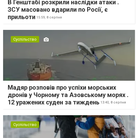
В Генштабі розкрили наслідки атаки .
ЗСУ масовано вдарили по Росії, є
прильоти
15:59,
8 серпня
Суспільство
Мадяр розповів про успіхи морських
дронів у Чорному та Азовському морях .
12 уражених суден за тиждень
13:40,
8 серпня
Суспільство