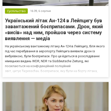
Суспільство
16:39,
6 серпня
Український літак Ан-124 в Лейпцигу був
завантажений боєприпасами. Дрон, який
«висів» над ним, пройшов через систему
виявлення — медіа
На українському вантажному літаку Ан-124 в Лейпцигу, біля якого
під час перебування в аеропорту Лейпцига виявили дрон із
вибухівкою, були боєприпаси. Про це йдеться в розслідуванні
німецьких видань WDR, NDR та Süddeutsche Zeitung, які
посилаються на конфіденційний поліційний
звіт, цитує Tagesschau. Боєприпаси, яку були на борту літака,
незадовго до цього доставили з Франції до Лейпцига, після чого
їх мали транспортувати далі. За даними слідства, 4 серпня о...