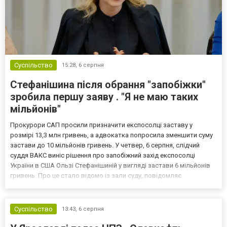
Суспільство
15:28,
6 серпня
Стефанішина після обрання "запобіжки"
зробила першу заяву . "Я не маю таких
мільйонів"
Прокурори САП просили призначити експосолці заставу у
розмірі 13,3 млн гривень, а адвокатка попросила зменшити суму
застави до 10 мільйонів гривень. У четвер, 6 серпня, слідчий
суддя ВАКС виніс рішення про запобіжний захід експосолці
України в США Ользі Стефанішиній у вигляді застави 6 мільйонів
гривень. Про це стало відомо із зали суду, повідомляє
кореспондент ТСН. Прокурори САП просили призначити
експосолці заставу у розмірі 13,3 млн гривень. Своєю черго...
Суспільство
13:43,
6 серпня