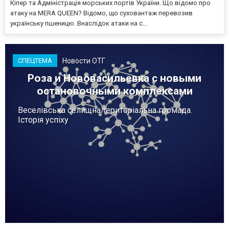
Кіпер та Адміністрація морських портів України. Що відомо про
атаку на MERA QUEEN? Відомо, що суховантаж перевозив
українську пшеницю. Внаслідок атаки на с...
Новости ОТГ
СПЕЦТЕМА
Роза и Нововасильевка с новыми
остановочными комплексами
Веселівська селищна територіальна громада.
Історія успіху