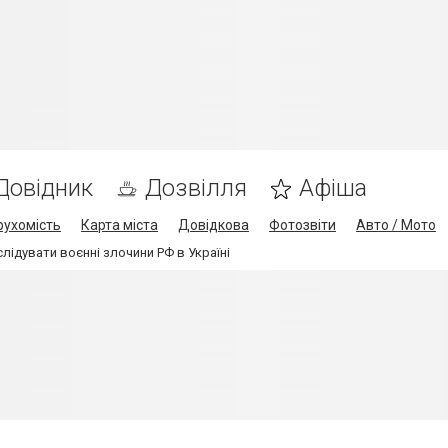
Довідник
Дозвілля
Афіша
рухомість
Карта міста
Довідкова
Фотозвіти
Авто / Мото
ідувати воєнні злочини РФ в Україні