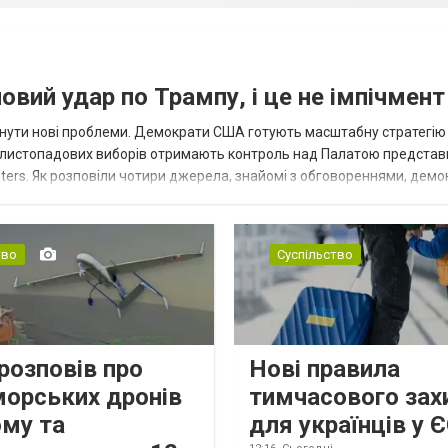
вий удар по Трампу, і це не імпічмент
нути нові проблеми. Демократи США готують масштабну стратегію
 листопадових виборів отримають контроль над Палатою представ
ters. Як розповіли чотири джерела, знайомі з обговореннями, демо
для проведення слухань, надсилан...
тво
Суспільство
розповів про
Нові правила
морських дронів
тимчасового зах
ому та
для українців у 