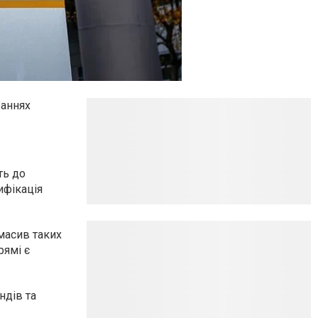
ваннях
ть до
ифікація
 масив таких
рямі є
ндів та