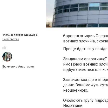
14:09,
23 листопада 2023 р.
Європол створив Операт
Суспільство
воєнних злочинів, скоєни
Про це йдеться у повідо
Завданням оперативної г
ймовірних воєнних злочи
Ефименко Анастасия
відбуватиметься шляхом 
Зазначається, що в інте
даних. Вони можуть сутт
неоціненною.
Очолюють групу підрозді
Німеччини.