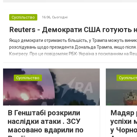
Суспільство
16:06,
Сьогодні
Reuters - Демократи США готують но
Якщо демократи отримають більшість, у Трампа можуть виник
розслідувань щодо президента Дональда Трампа, якщо після
Конгресу. Про це повідомляє РБК-Україна з посиланням на Reu
розглядають можливість використати повноваження Конгресу 
Суспільство
Суспільс
В Генштабі розкрили
Мадяр 
наслідки атаки . ЗСУ
успіхи 
масовано вдарили по
у Чорн