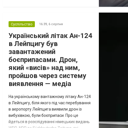
несе певні ризики через залежність від
роботодавця. Якщо у громадянина є кілька
варіантів для тимчасового уникнення
Суспільство
16:39,
6 серпня
мобілізації, юристи дали поради, які
недоліки та переваги має бронюв...
Український літак Ан-124
в Лейпцигу був
завантажений
боєприпасами. Дрон,
який «висів» над ним,
пройшов через систему
виявлення — медіа
На українському вантажному літаку Ан-124
в Лейпцигу, біля якого під час перебування
в аеропорту Лейпцига виявили дрон із
вибухівкою, були боєприпаси. Про це
йдеться в розслідуванні німецьких видань
WDR, NDR та Süddeutsche Zeitung, які