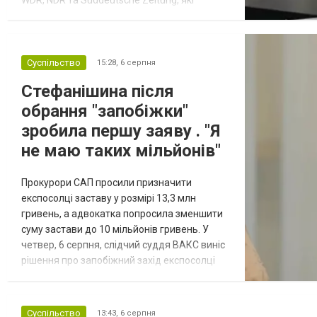
посилаються на конфіденційний поліційний
звіт, цитує Tagesschau. Боєприпаси, яку
були на борту літака, незадовго до цього
доставили з Франції до Лейпцига, після
Суспільство
15:28,
6 серпня
чого їх мали транспортувати далі. За
Стефанішина після
даними слідства, 4 серпня о...
обрання "запобіжки"
зробила першу заяву . "Я
не маю таких мільйонів"
Прокурори САП просили призначити
експосолці заставу у розмірі 13,3 млн
гривень, а адвокатка попросила зменшити
суму застави до 10 мільйонів гривень. У
четвер, 6 серпня, слідчий суддя ВАКС виніс
рішення про запобіжний захід експосолці
України в США Ользі Стефанішиній у вигляді
застави 6 мільйонів гривень. Про це стало
відомо із зали суду, повідомляє
Суспільство
13:43,
6 серпня