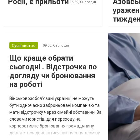
Росії, є прильоти
Азовсь
15:59,
Сьогодні
уражен
тижде
Суспільство
09:35,
Сьогодні
Що краще обрати
сьогодні . Відстрочка по
догляду чи бронювання
на роботі
Військовозобов'язані українці не можуть
бути одночасно заброньовані компанією та
мати відстрочку через сімейні обставини. За
словами юристів, для переходу на
корпоративне бронювання громадянину
доведеться дочекатися закінчення терміну
дії наявної відстрочки, однак такий крок