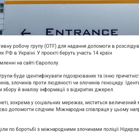
ивну робочу групу (OTF) для надання допомоги в розсліду
х РФ в Україні. У проєкті беруть участь 14 країн
мленні на сайті Європолу.
рупи буде ідентифікувати підозрюваних та їхню причетніс
нів, злочинів проти людяності чи злочинів геноциду. Ідент
збору й аналізу інформації з відкритих джерел.
рнеті, зокрема у соціальних мережах, міститься величезний
єво допомогти слідчим. Міжнародна співпраця у цьому нап
ли по боротьбі з міжнародними злочинами поліції Нідерла