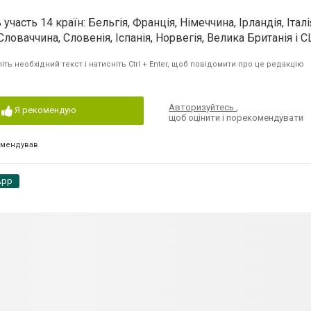
участь 14 країн: Бельгія, Франція, Німеччина, Ірландія, Італі
Словаччина, Словенія, Іспанія, Норвегія, Велика Британія і 
ть необхідний текст і натисніть Ctrl + Enter, щоб повідомити про це редакцію
Авторизуйтесь
,
Я рекомендую
щоб оцінити і порекомендувати
омендував
App