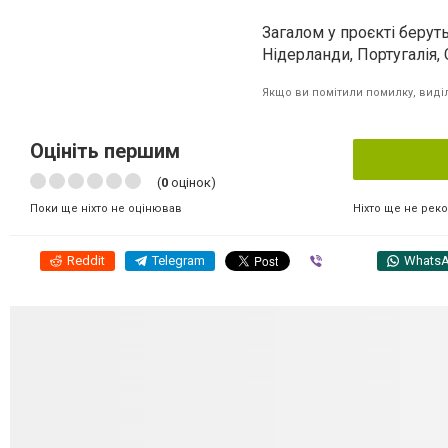
Загалом у проєкті беруть 
Нідерланди, Португалія, 
Якщо ви помітили помилку, виділі
Оцініть першим
(
0
оцінок)
Ніхто ще не рек
Поки ще ніхто не оцінював
Reddit
Telegram
Viber
Whats