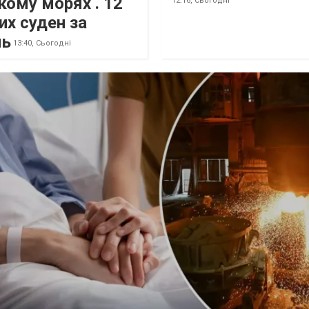
кому морях . 12
12:16,
Сьогодні
их суден за
нь
13:40,
Сьогодні