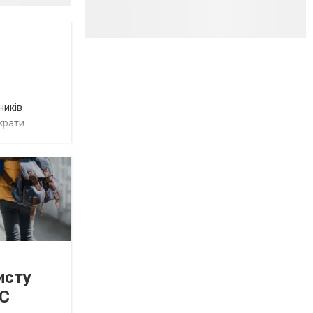
ників
крати
исту
ЄС