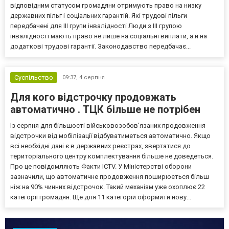
відповідним статусом громадяни отримують право на низку
державних пільг і соціальних гарантій. Які трудові пільги
передбачені для III групи інвалідності Люди з III групою
інвалідності мають право не лише на соціальні виплати, а й на
додаткові трудові гарантії. Законодавство передбачає...
Суспільство
09:37,
4 серпня
Для кого відстрочку продовжать
автоматично . ТЦК більше не потрібен
Із серпня для більшості військовозобов’язаних продовження
відстрочки від мобілізації відбуватиметься автоматично. Якщо
всі необхідні дані є в державних реєстрах, звертатися до
територіального центру комплектування більше не доведеться.
Про це повідомляють Факти ICTV. У Міністерстві оборони
зазначили, що автоматичне продовження поширюється більш
ніж на 90% чинних відстрочок. Такий механізм уже охоплює 22
категорії громадян. Ще для 11 категорій оформити нову...