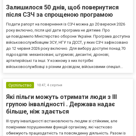
Залишилося 50 днів, щоб повернутися
після СЗЧ за спрощеною програмою
Подати рапорт на повернення із СЗЧ можна до 20 вересня 2026
року включно, після цієї дати програма не діятиме. Про
це повідомило Міністерство оборони України. Програма доступна
військовослужбовцям ЗСУ, НГУ та ДССТ, у яких СЗЧ зафіксовано
до 12 червня 2026 року включно. Для вибору доступні понад 70
підрозділів: механізовані, штурмові, десантні, дронові,
артилерійські та інші. У кожному з них потрібні
військовослужбовці з різним досвідом, військовими спеціал...
Суспільство
10:47,
4 серпня
Які пільги можуть отримати люди з III
групою інвалідності . Держава надає
більше, ніж здається
III групу інвалідності встановлюють людям зі стійкими, але
помірними порушеннями функцій організму, які частково
обмежують працездатність та повсякденну діяльність. Разом із