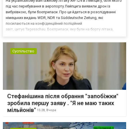
На українському вантажному літаку Ан-124 в Лейпцигу, біля якого
під час перебування в аеропорту Лейпцига виявили дрон із
вибухівкою, були боєприпаси. Про це йдеться в розслідуванні
німецьких видань WDR, NDR та Süddeutsche Zeitung, які
посилаються на конфіденційний поліційний
звіт, цитує Tagesschau. Боєприпаси, яку були на борту літака,
незадовго до цього доставили з Франції до Лейпцига, після чого
їх мали транспортувати далі. За даними слідства, 4 серпня о...
Суспільство
Стефанішина після обрання "запобіжки"
зробила першу заяву . "Я не маю таких
мільйонів"
15:28,
Вчора