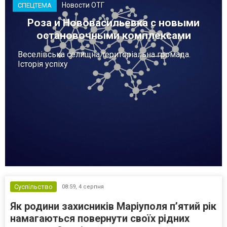
Новости ОТГ
СПЕЦТЕМА
Роза и Нововасильевка с новыми
остановочными комплексами
Веселівська селищна територіальна громада.
Історія успіху
Суспільство
08:59,
4 серпня
Як родини захисників Маріуполя пʼятий рік
намагаються повернути своїх рідних