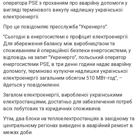
оператора PSE з проханням про аварійну допомоги у
вигляді термінового викупу надлишку української
електроенергії.
Про це повідомляє пресслужба "Укренерго".
"Сьогодні в енергосистемі є профіцит електроенергії.
Для збереження балансу між виробництвом та
споживанням й операційної безпеки енергосистеми, у
відповідь на запит "Укренерго", польський оператор
енергосистеми PSE, в три денні години надає аварійну
допомогу, терміново купуючи надлишки української
електроенергії загальним обсягом 510 МВт-год", –
йдеться у повідомленні.
Загалом електроенергії, виробленої українськими
електростанціями, достатньо для забезпечення потреб
всіх побутових та юридичних споживачів.
Утім, два блоки на теплоелектростанціях в західному та
центральному регіонах виведені в аварійний ремонт в
межах доби.