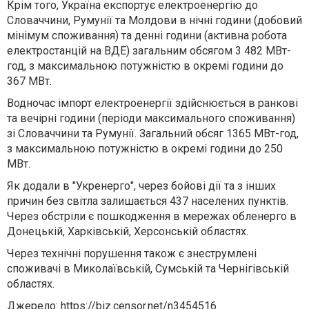
Крім того, Україна експортує електроенергію до
Словаччини, Румунії та Молдови в нічні години (добовий
мінімум споживання) та денні години (активна робота
електростанцій на ВДЕ) загальним обсягом 3 482 МВт-
год, з максимальною потужністю в окремі години до
367 МВт.
Водночас імпорт електроенергії здійснюється в ранкові
та вечірні години (періоди максимального споживання)
зі Словаччини та Румунії. Загальний обсяг 1365 МВт-год,
з максимальною потужністю в окремі години до 250
МВт.
Як додали в "Укренерго", через бойові дії та з інших
причин без світла залишається 437 населених пунктів.
Через обстріли є пошкодження в мережах обленерго в
Донецькій, Харківській, Херсонській областях.
Через технічні порушення також є знеструмлені
споживачі в Миколаївській, Сумській та Чернігівській
областях.
Джерело: https://biz.censor.net/n3454516