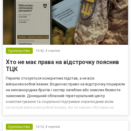
Суспільство
15:42,
4 серпня
Хто не має права на відстрочку пояснив
ТЦК
Перелік стосується конкретних підстав, а не всіх
військовозобов’язаних. Водночас право на відстрочку поширили
на неповнорідних братів і сестер загиблих або зниклих безвісти
захисників. Донецький обласний територіальний центр
комплектування та соціальної підтримки оприлюднив вісім
категорій військовозобов’язаних, які за певних обставин не
мають права на відстрочку від мобілізації за раніше доступними
підставами. Серед них — окремі студенти, боржники з аліме...
Суспільство
12:12,
4 серпня