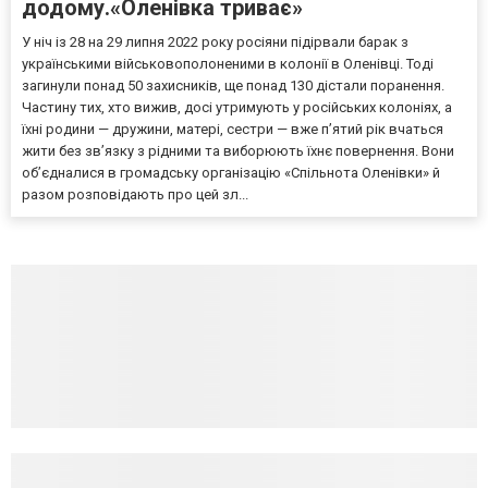
додому.«Оленівка триває»
У ніч із 28 на 29 липня 2022 року росіяни підірвали барак з
українськими військовополоненими в колонії в Оленівці. Тоді
загинули понад 50 захисників, ще понад 130 дістали поранення.
Частину тих, хто вижив, досі утримують у російських колоніях, а
їхні родини — дружини, матері, сестри — вже п’ятий рік вчаться
жити без зв’язку з рідними та виборюють їхнє повернення. Вони
об’єдналися в громадську організацію «Спільнота Оленівки» й
разом розповідають про цей зл...