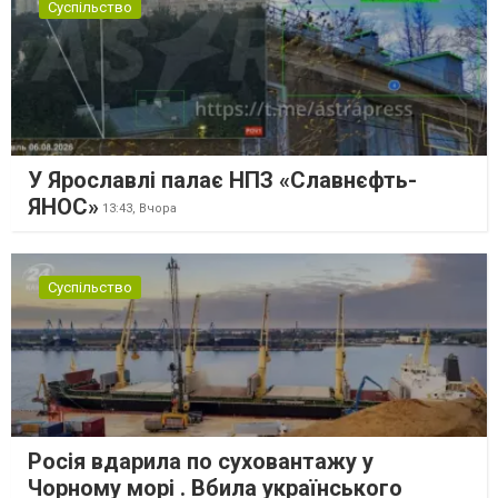
Суспільство
У Ярославлі палає НПЗ «Славнєфть-
ЯНОС»
13:43,
Вчора
Суспільство
Росія вдарила по суховантажу у
Чорному морі . Вбила українського