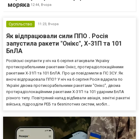
моряка
12:44,
Вчора
Суспільство
11:23,
Вчора
Як відпрацювали сили ППО . Росія
запустила ракети "Онікс", Х-31П та 101
БпЛА
Російські окупанти у ніч на 6 серпня атакували Україну
протикорабельними ракетами Онікс, протирадіолокаційними
ракетами Х-31П та 101 БпЛА. Про це повідомили в ПС ЗСУ. Як
вночі відпрацювала ППО? У ніч на 6 серпня Росія вдарила по
Україні двома протикорабельними ракетами "Онікс", двома
протирадіолокаційними ракетами Х-31П та 101 ударним БпЛА
різного типу. Повітряний напад відбивали авіація, зенітні ракетні
війська, підрозділи РЕБ та безпілотних систем, мобіл...