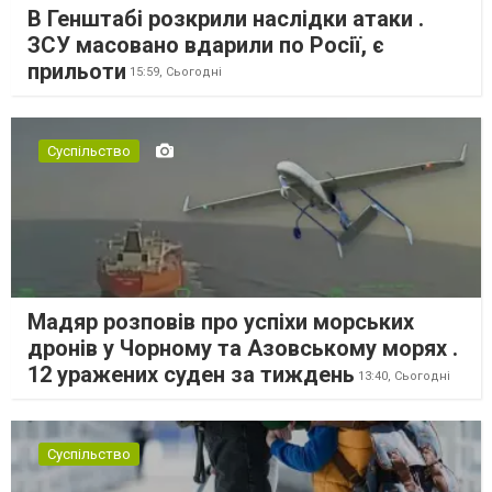
В Генштабі розкрили наслідки атаки .
ЗСУ масовано вдарили по Росії, є
прильоти
15:59,
Сьогодні
Суспільство
Мадяр розповів про успіхи морських
дронів у Чорному та Азовському морях .
12 уражених суден за тиждень
13:40,
Сьогодні
Суспільство