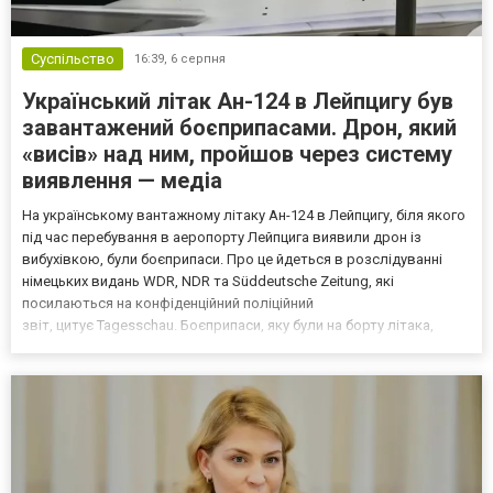
Суспільство
16:39,
6 серпня
Український літак Ан-124 в Лейпцигу був
завантажений боєприпасами. Дрон, який
«висів» над ним, пройшов через систему
виявлення — медіа
На українському вантажному літаку Ан-124 в Лейпцигу, біля якого
під час перебування в аеропорту Лейпцига виявили дрон із
вибухівкою, були боєприпаси. Про це йдеться в розслідуванні
німецьких видань WDR, NDR та Süddeutsche Zeitung, які
посилаються на конфіденційний поліційний
звіт, цитує Tagesschau. Боєприпаси, яку були на борту літака,
незадовго до цього доставили з Франції до Лейпцига, після чого
їх мали транспортувати далі. За даними слідства, 4 серпня о...