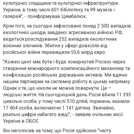
культурної спадщини та культурної інфраструктури
України, в тому числі 601 бібліотеку та 99 музеїв і
галерей", - поінформував Цимбалюк.
Крім того, на сьогодні зафіксовано понад 2 500 випадків
екологічної шкоди, завданої агресивною війною РФ,
ведеться розслідування 252 випадків екологічних
воєнних злочинів. Збитки у сфері довкілля від
російської війни перевищили 55,6 млрд євро.
"Кожен цент має бути і буде повернутий Росією через
створення міжнародного компенсаційного механізму та
конфіскацію російських державних активів. Ми вдячні
нашим партнерам за системну роботу в цьому напрямку.
Однак є те, що ніколи не можна повернути. Це –
людські життя. На сьогоднішній день Росія вбила 11 393
цивільні особи, у тому числі 510 дітей, поранень зазнали
17 464 особи, включаючи 1 141 дитину. Звичайно,
реальні цифри набагато вищі", - заявив очільник місії
України в ОБСЄ.
Він наголосив на тому, що Росія здійснює "чисту