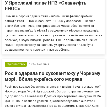
У Ярославлі палає НПЗ «Славнєфть-
ЯНОС»
В ніч на 6 серпня один із п’яти найбільших нафтопереробних
заводів Росії — ПАО «Славнєфть-ЯНОС» у Ярославлі — зазнав
атаки безпілотників, яка призвела до масштабної пожежі та
паралізувала виїзд із міста.За свідченнями місцевих мешканців,
ця повітряна атака стала найпотужнішою та найінтенсивнішою за
весь час, а звуки вибухів і робота ППО не припинялися з нічних
годин. Через загрозу та наслідки ударів місцева влада була
змушена повністю перекрити автомобільн...
Суспільство
12:44,
6 серпня
Росія вдарила по суховантажу у Чорному
морі . Вбила українського моряка
Росія продовжує безупинно атакувати цивільні судна в акваторії
Чорного моря. Уночі під ворожий обстріл потрапив суховантаж
під прапором Гвінея-Бісау. Йдеться про торговельне судно MERA
QUEEN. Воно зазнало ураження, коли перебувало в акваторії
одного з українських портів. Про це повідомили глава ОВА Олег