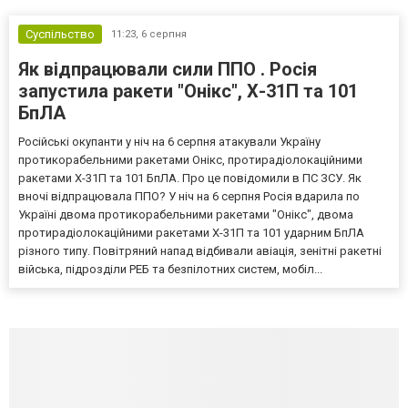
Суспільство
11:23,
6 серпня
Як відпрацювали сили ППО . Росія
запустила ракети "Онікс", Х-31П та 101
БпЛА
Російські окупанти у ніч на 6 серпня атакували Україну
протикорабельними ракетами Онікс, протирадіолокаційними
ракетами Х-31П та 101 БпЛА. Про це повідомили в ПС ЗСУ. Як
вночі відпрацювала ППО? У ніч на 6 серпня Росія вдарила по
Україні двома протикорабельними ракетами "Онікс", двома
протирадіолокаційними ракетами Х-31П та 101 ударним БпЛА
різного типу. Повітряний напад відбивали авіація, зенітні ракетні
війська, підрозділи РЕБ та безпілотних систем, мобіл...