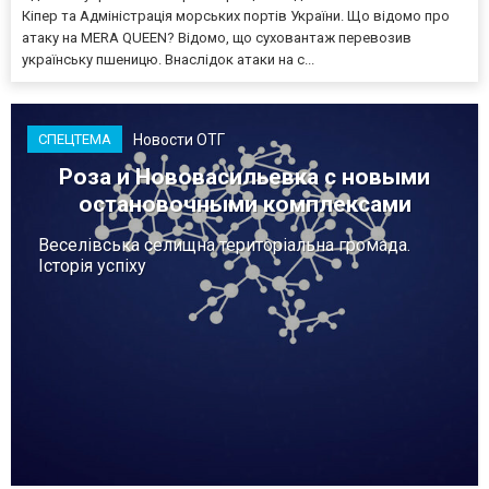
Кіпер та Адміністрація морських портів України. Що відомо про
атаку на MERA QUEEN? Відомо, що суховантаж перевозив
українську пшеницю. Внаслідок атаки на с...
Новости ОТГ
СПЕЦТЕМА
Роза и Нововасильевка с новыми
остановочными комплексами
Веселівська селищна територіальна громада.
Історія успіху