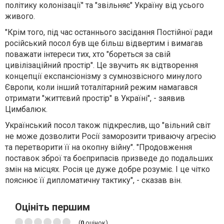
політику колонізації" та "звільняє" Україну від усього
живого.
"Крім того, під час останнього засідання Постійної ради
російський посол був ще більш відвертим і вимагав
поважати інтереси тих, хто "бореться за свій
цивілізаційний простір". Це звучить як відтворення
концепції експансіонізму з сумнозвісного минулого
Європи, коли інший тоталітарний режим намагався
отримати "життєвий простір" в Україні", - заявив
Цимбалюк.
Український посол також підкреслив, що "вільний світ
не може дозволити Росії заморозити триваючу агресію
та перетворити її на окопну війну". "Продовження
поставок зброї та боєприпасів призведе до подальших
змін на місцях. Росія це дуже добре розуміє. І це чітко
пояснює її дипломатичну тактику", - сказав він.
Оцініть першим
(
0
оцінок)