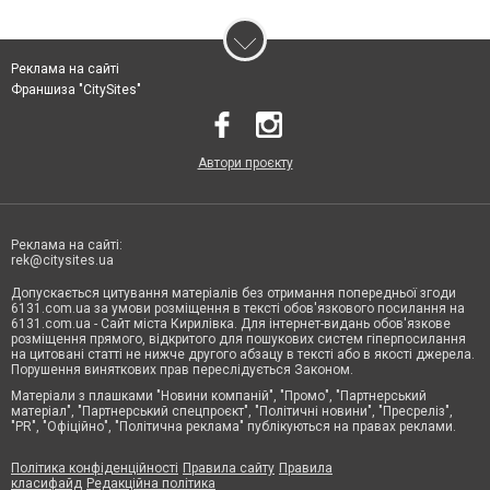
Реклама на сайті
Франшиза "CitySites"
Автори проєкту
Реклама на сайті:
rek@citysites.ua
Допускається цитування матеріалів без отримання попередньої згоди
6131.com.ua за умови розміщення в тексті обов'язкового посилання на
6131.com.ua - Сайт міста Кирилівка. Для інтернет-видань обов'язкове
розміщення прямого, відкритого для пошукових систем гіперпосилання
на цитовані статті не нижче другого абзацу в тексті або в якості джерела.
Порушення виняткових прав переслідується Законом.
Матеріали з плашками "Новини компаній", "Промо", "Партнерський
матеріал", "Партнерський спецпроєкт", "Політичні новини", "Пресреліз",
"PR", "Офіційно", "Політична реклама" публікуються на правах реклами.
Політика конфіденційності
Правила сайту
Правила
класифайд
Редакційна політика