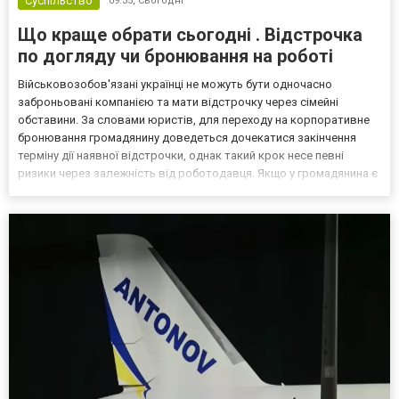
Суспільство
09:35,
Сьогодні
Що краще обрати сьогодні . Відстрочка
по догляду чи бронювання на роботі
Військовозобов'язані українці не можуть бути одночасно
заброньовані компанією та мати відстрочку через сімейні
обставини. За словами юристів, для переходу на корпоративне
бронювання громадянину доведеться дочекатися закінчення
терміну дії наявної відстрочки, однак такий крок несе певні
ризики через залежність від роботодавця. Якщо у громадянина є
кілька варіантів для тимчасового уникнення мобілізації, юристи
дали поради, які недоліки та переваги має бронюв...