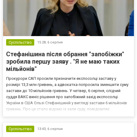
Суспільство
15:28,
6 серпня
Стефанішина після обрання "запобіжки"
зробила першу заяву . "Я не маю таких
мільйонів"
Прокурори САП просили призначити експосолці заставу у
розмірі 13,3 млн гривень, а адвокатка попросила зменшити суму
застави до 10 мільйонів гривень. У четвер, 6 серпня, слідчий
суддя ВАКС виніс рішення про запобіжний захід експосолці
України в США Ользі Стефанішиній у вигляді застави 6 мільйонів
гривень. Про це стало відомо із зали суду, повідомляє
кореспондент ТСН. Прокурори САП просили призначити
експосолці заставу у розмірі 13,3 млн гривень. Своєю черго...
Суспільство
13:43,
6 серпня