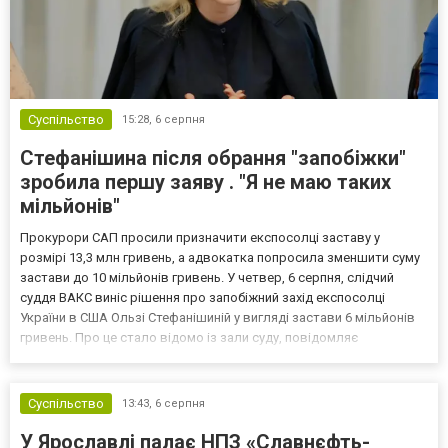
Суспільство
15:28,
6 серпня
Стефанішина після обрання "запобіжки"
зробила першу заяву . "Я не маю таких
мільйонів"
Прокурори САП просили призначити експосолці заставу у
розмірі 13,3 млн гривень, а адвокатка попросила зменшити суму
застави до 10 мільйонів гривень. У четвер, 6 серпня, слідчий
суддя ВАКС виніс рішення про запобіжний захід експосолці
України в США Ользі Стефанішиній у вигляді застави 6 мільйонів
гривень. Про це стало відомо із зали суду, повідомляє
кореспондент ТСН. Прокурори САП просили призначити
експосолці заставу у розмірі 13,3 млн гривень. Своєю черго...
Суспільство
13:43,
6 серпня
У Ярославлі палає НПЗ «Славнєфть-