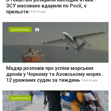
ЗСУ масовано вдарили по Росії, є
прильоти
15:59,
Вчора
Суспільство
Мадяр розповів про успіхи морських
дронів у Чорному та Азовському морях .
12 уражених суден за тиждень
13:40,
Вчора
Суспільство