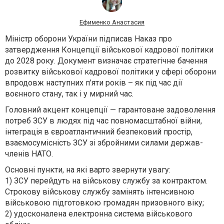
Ефименко Анастасия
Міністр оборони України підписав Наказ про
затвердження Концепції військової кадрової політики
до 2028 року. Документ визначає стратегічне бачення
розвитку військової кадрової політики у сфері оборони
впродовж наступних п’яти років – як під час дії
воєнного стану, так і у мирний час.
Головний акцент концепції — гарантоване задоволення
потреб ЗСУ в людях під час повномасштабної війни,
інтеграція в євроатлантичний безпековий простір,
взаємосумісність ЗСУ зі збройними силами держав-
членів НАТО.
Основні пункти, на які варто звернути увагу:
1) ЗСУ перейдуть на військову службу за контрактом.
Строкову військову службу замінять інтенсивною
військовою підготовкою громадян призовного віку;
2) удосконалена електронна система військового