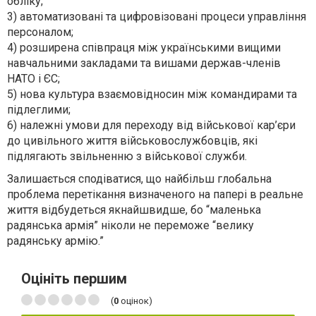
обліку;
3) автоматизовані та цифровізовані процеси управління
персоналом;
4) розширена співпраця між українськими вищими
навчальними закладами та вишами держав-членів
НАТО і ЄС;
5) нова культура взаємовідносин між командирами та
підлеглими;
6) належні умови для переходу від військової кар’єри
до цивільного життя військовослужбовців, які
підлягають звільненню з військової служби.
Залишається сподіватися, що найбільш глобальна
проблема перетікання визначеного на папері в реальне
життя відбудеться якнайшвидше, бо “маленька
радянська армія” ніколи не переможе “велику
радянську армію.”
Оцініть першим
(
0
оцінок)