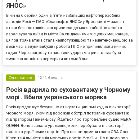
ЯНОС»
В ніч на 6 серпня один із п’яти найбільших нафтопереробних
заводів Росії — ПАО «Славнєфть-ЯНОС» у Ярославлі — зазнав
атаки безпілотників, яка призвела до масштабної пожежі та
паралізувала виїзд із міста.За свідченнями місцевих мешканців,
ця повітряна атака стала найпотужнішою та найінтенсивнішою за
весь час, а звуки вибухів і робота ППО не припинялися з нічних
годин. Через загрозу та наслідки ударів місцева влада була
змушена повністю перекрити автомобільн...
Суспільство
12:44,
6 серпня
Росія вдарила по суховантажу у Чорному
морі . Вбила українського моряка
Росія продовжує безупинно атакувати цивільні судна в акваторії
Чорного моря. Уночі під ворожий обстріл потрапив суховантаж
під прапором Гвінея-Бісау. Йдеться про торговельне судно MERA
QUEEN. Воно зазнало ураження, коли перебувало в акваторії
одного з українських портів. Про це повідомили глава ОВА Олег
Кіпер та Адміністрація морських портів України. Що відомо про