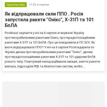
Суспільство
11:23,
6 серпня
Як відпрацювали сили ППО . Росія
запустила ракети "Онікс", Х-31П та 101
БпЛА
Російські окупанти у ніч на 6 серпня атакували Україну
протикорабельними ракетами Онікс, протирадіолокаційними
ракетами Х-31П та 101 БпЛА. Про це повідомили в ПС ЗСУ. Як
вночі відпрацювала ППО? У ніч на 6 серпня Росія вдарила по
Україні двома протикорабельними ракетами "Онікс", двома
протирадіолокаційними ракетами Х-31П та 101 ударним БпЛА
різного типу. Повітряний напад відбивали авіація, зенітні ракетні
війська, підрозділи РЕБ та безпілотних систем, мобіл...