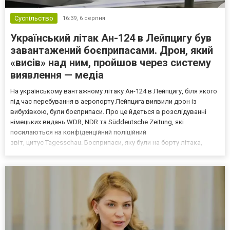
Суспільство
16:39,
6 серпня
Український літак Ан-124 в Лейпцигу був
завантажений боєприпасами. Дрон, який
«висів» над ним, пройшов через систему
виявлення — медіа
На українському вантажному літаку Ан-124 в Лейпцигу, біля якого
під час перебування в аеропорту Лейпцига виявили дрон із
вибухівкою, були боєприпаси. Про це йдеться в розслідуванні
німецьких видань WDR, NDR та Süddeutsche Zeitung, які
посилаються на конфіденційний поліційний
звіт, цитує Tagesschau. Боєприпаси, яку були на борту літака,
незадовго до цього доставили з Франції до Лейпцига, після чого
їх мали транспортувати далі. За даними слідства, 4 серпня о...