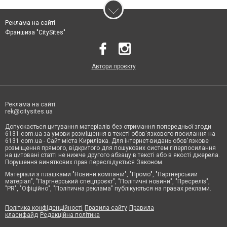
Реклама на сайті
Франшиза "CitySites"
Автори проєкту
Реклама на сайті:
rek@citysites.ua
Допускається цитування матеріалів без отримання попередньої згоди
6131.com.ua за умови розміщення в тексті обов'язкового посилання на
6131.com.ua - Сайт міста Кирилівка. Для інтернет-видань обов'язкове
розміщення прямого, відкритого для пошукових систем гіперпосилання
на цитовані статті не нижче другого абзацу в тексті або в якості джерела.
Порушення виняткових прав переслідується Законом.
Матеріали з плашками "Новини компаній", "Промо", "Партнерський
матеріал", "Партнерський спецпроєкт", "Політичні новини", "Пресреліз",
"PR", "Офіційно", "Політична реклама" публікуються на правах реклами.
Політика конфіденційності
Правила сайту
Правила
класифайд
Редакційна політика