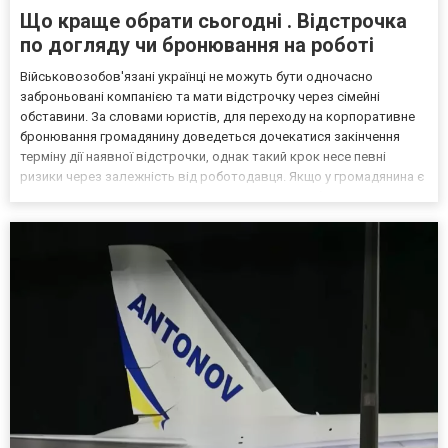
Що краще обрати сьогодні . Відстрочка
по догляду чи бронювання на роботі
Військовозобов'язані українці не можуть бути одночасно
заброньовані компанією та мати відстрочку через сімейні
обставини. За словами юристів, для переходу на корпоративне
бронювання громадянину доведеться дочекатися закінчення
терміну дії наявної відстрочки, однак такий крок несе певні
ризики через залежність від роботодавця. Якщо у громадянина є
кілька варіантів для тимчасового уникнення мобілізації, юристи
дали поради, які недоліки та переваги має бронюв...