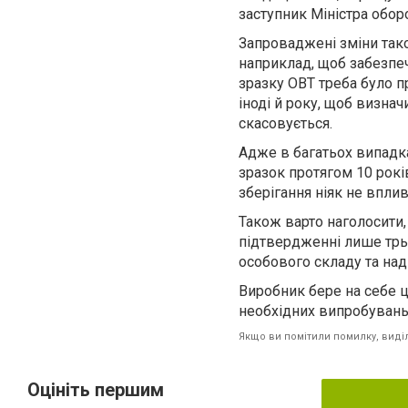
заступник Міністра обор
Запроваджені зміни так
наприклад, щоб забезпеч
зразку ОВТ треба було п
іноді й року, щоб визнач
скасовується.
Адже в багатьох випадка
зразок протягом 10 років
зберігання ніяк не вплив
Також варто наголосити,
підтвердженні лише трьо
особового складу та наді
Виробник бере на себе ц
необхідних випробувань т
Якщо ви помітили помилку, виділі
Оцініть першим