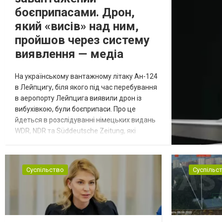
боєприпасами. Дрон,
який «висів» над ним,
пройшов через систему
виявлення — медіа
На українському вантажному літаку Ан-124
в Лейпцигу, біля якого під час перебування
в аеропорту Лейпцига виявили дрон із
вибухівкою, були боєприпаси. Про це
йдеться в розслідуванні німецьких видань
WDR, NDR та Süddeutsche Zeitung, які
посилаються на конфіденційний поліційний
звіт, цитує Tagesschau. Боєприпаси, яку
були на борту літака, незадовго до цього
Суспільство
Суспільс
доставили з Франції до Лейпцига, після
чого їх мали транспортувати далі. За
даними слідства, 4 серпня о...