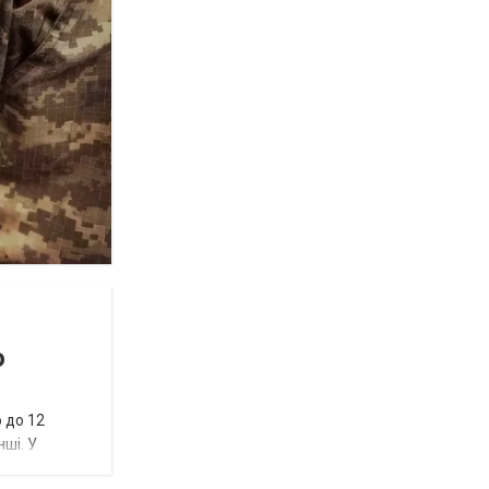
ю
 до 12
нші. У