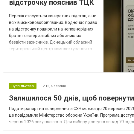
відстрочку пояснив ТЦК
Перелік стосується конкретних підстав, а не
всіх військовозобов’язаних. Водночас право
на відстрочку поширили на неповнорідних
братів і сестер загиблих або зниклих
безвісти захисників. Донецький обласний
територіальний центр комплектування та
соціальної підтримки оприлюднив вісім
категорій військовозобов’язаних, які за
певних обставин не мають права на
відстрочку від мобілізації за раніше
доступними підставами. Серед них — окремі
Суспільство
12:12,
4 серпня
студенти, боржники з аліме...
Залишилося 50 днів, щоб повернут
Подати рапорт на повернення із СЗЧ можна до 20 вересня 2026 
це повідомило Міністерство оборони України. Програма досту
червня 2026 року включно. Для вибору доступні понад 70 підрозд
кожному з них потрібні військовослужбовці з різним досвідом, 