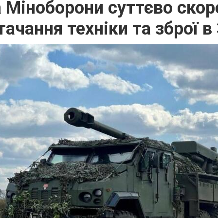
а Міноборони суттєво скор
тачання техніки та зброї в