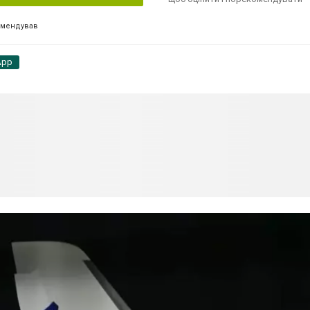
омендував
App