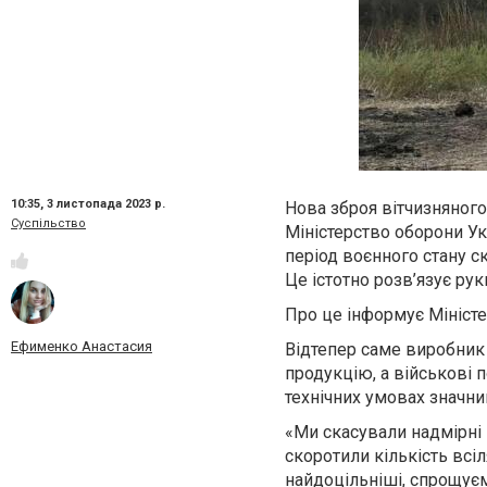
10:35,
3 листопада 2023 р.
Нова зброя вітчизняног
Суспільство
Міністерство оборони Укр
період воєнного стану с
Це істотно розв’язує ру
Про це інформує Міністе
Ефименко Анастасия
Відтепер саме виробник
продукцію, а військові 
технічних умовах значни
«Ми скасували надмірні в
скоротили кількість всі
найдоцільніші, спрощуєм