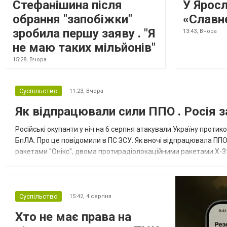
Стефанішина після
У Ярос
обрання "запобіжки"
«Славн
зробила першу заяву . "Я
13:43,
Вчора
не маю таких мільйонів"
15:28,
Вчора
Суспільство
11:23,
Вчора
Як відпрацювали сили ППО . Росія з
Російські окупанти у ніч на 6 серпня атакували Україну прот
БпЛА. Про це повідомили в ПС ЗСУ. Як вночі відпрацювала ППО
ракетами "Онікс", двома протирадіолокаційними ракетами Х-31
зенітні ракетні війська, підрозділи РЕБ та безпілотних систем, мо
Суспільство
15:42,
4 серпня
Хто не має права на