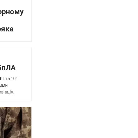
орному
ряка
 БпЛА
1П та 101
ними
віація,