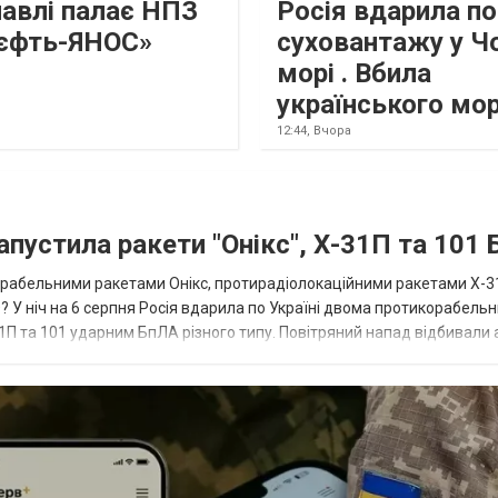
лавлі палає НПЗ
Росія вдарила по
єфть-ЯНОС»
суховантажу у Ч
морі . Вбила
українського мо
12:44,
Вчора
апустила ракети "Онікс", Х-31П та 101
икорабельними ракетами Онікс, протирадіолокаційними ракетами Х-3
? У ніч на 6 серпня Росія вдарила по Україні двома протикорабель
П та 101 ударним БпЛА різного типу. Повітряний напад відбивали а
біл...