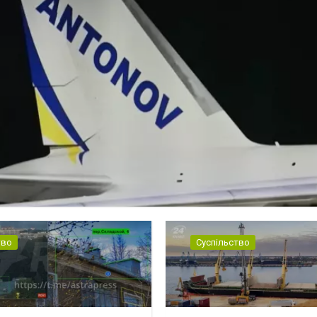
тво
Суспільство