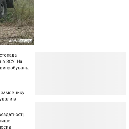
истопада
 в ЗСУ. На
 випробувань.
е замовнику
ували в
єздатності,
 лише
лосив