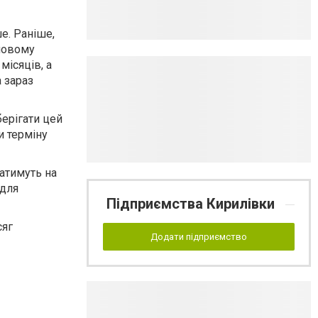
е. Раніше,
 новому
місяців, а
а зараз
берігати цей
и терміну
гатимуть на
 для
Підприємства Кирилівки
сяг
Додати підприємство