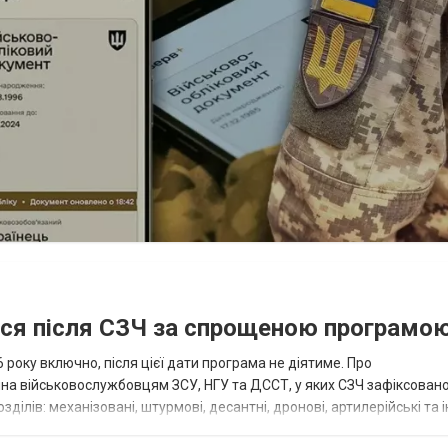
ися після СЗЧ за спрощеною програмо
року включно, після цієї дати програма не діятиме. Про
пна військовослужбовцям ЗСУ, НГУ та ДССТ, у яких СЗЧ зафіксовано
ілів: механізовані, штурмові, десантні, дронові, артилерійські та і
військовими спеціал...