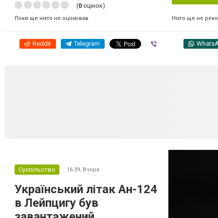
(
0
оцінок)
Ніхто ще не рек
Поки ще ніхто не оцінював
Reddit
Telegram
Viber
Whats
Суспільство
16:39,
Вчора
Український літак Ан-124
в Лейпцигу був
завантажений