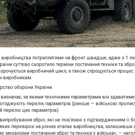
о виробництва потраплятиме на фронт швидше, адже з 1 л
аїни суттєво скоротило терміни постачання техніки та зброї
корочується виробничий цикл, а також спрощується процес
ки виробникам.
рство оборони України.
 визначає, за якими технічними параметрами він здаватим
погоджують перелік параметрів (раніше — військові пропис
й перелік цих параметрів).
ипробування зброї, які не пов’язані з підтвердженням її бо
ляких перевірок на різних етапах виробництва, залишивши
о механізми постачання зброї та техніки у війська», — наго