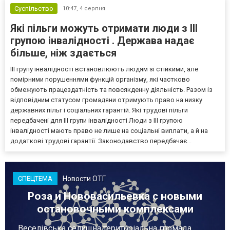
Суспільство
10:47,
4 серпня
Які пільги можуть отримати люди з III
групою інвалідності . Держава надає
більше, ніж здається
III групу інвалідності встановлюють людям зі стійкими, але
помірними порушеннями функцій організму, які частково
обмежують працездатність та повсякденну діяльність. Разом із
відповідним статусом громадяни отримують право на низку
державних пільг і соціальних гарантій. Які трудові пільги
передбачені для III групи інвалідності Люди з III групою
інвалідності мають право не лише на соціальні виплати, а й на
додаткові трудові гарантії. Законодавство передбачає...
Новости ОТГ
СПЕЦТЕМА
Роза и Нововасильевка с новыми
остановочными комплексами
Веселівська селищна територіальна громада.