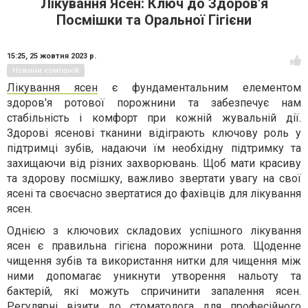
Лікування Ясен: Ключ до Здоров'я
Посмішки та Оральної Гігієни
15:25,
25 жовтня 2023 р.
Новини компаній
Лікування ясен
є фундаментальним елементом
здоров'я ротової порожнини та забезпечує нам
стабільність і комфорт при кожній жувальній дії.
Здорові ясенові тканини відіграють ключову роль у
підтримці зубів, надаючи їм необхідну підтримку та
захищаючи від різних захворювань. Щоб мати красиву
та здорову посмішку, важливо звертати увагу на свої
ясені та своєчасно звертатися до фахівців для лікування
ясен.
Однією з ключових складових успішного лікування
ясен є правильна гігієна порожнини рота. Щоденне
чищення зубів та використання нитки для чищення між
ними допомагає уникнути утворення нальоту та
бактерій, які можуть спричинити запалення ясен.
Регулярні візити до стоматолога для професійного