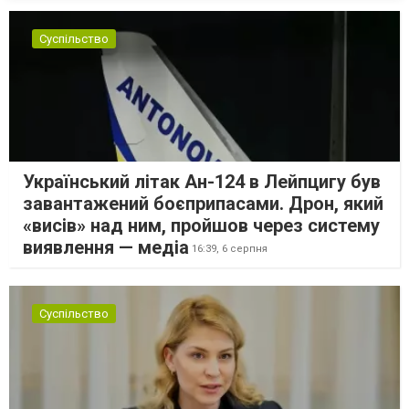
Суспільство
Український літак Ан-124 в Лейпцигу був
завантажений боєприпасами. Дрон, який
«висів» над ним, пройшов через систему
виявлення — медіа
16:39,
6 серпня
Суспільство