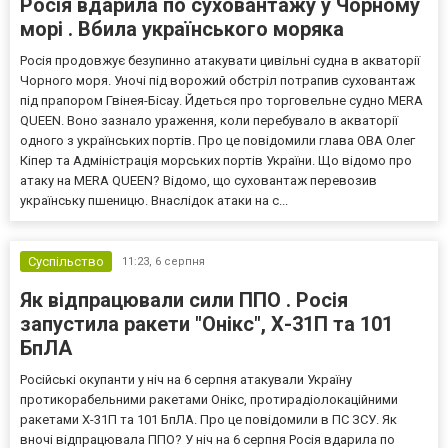
Росія вдарила по суховантажу у Чорному
морі . Вбила українського моряка
Росія продовжує безупинно атакувати цивільні судна в акваторії
Чорного моря. Уночі під ворожий обстріл потрапив суховантаж
під прапором Гвінея-Бісау. Йдеться про торговельне судно MERA
QUEEN. Воно зазнало ураження, коли перебувало в акваторії
одного з українських портів. Про це повідомили глава ОВА Олег
Кіпер та Адміністрація морських портів України. Що відомо про
атаку на MERA QUEEN? Відомо, що суховантаж перевозив
українську пшеницю. Внаслідок атаки на с...
Суспільство
11:23,
6 серпня
Як відпрацювали сили ППО . Росія
запустила ракети "Онікс", Х-31П та 101
БпЛА
Російські окупанти у ніч на 6 серпня атакували Україну
протикорабельними ракетами Онікс, протирадіолокаційними
ракетами Х-31П та 101 БпЛА. Про це повідомили в ПС ЗСУ. Як
вночі відпрацювала ППО? У ніч на 6 серпня Росія вдарила по