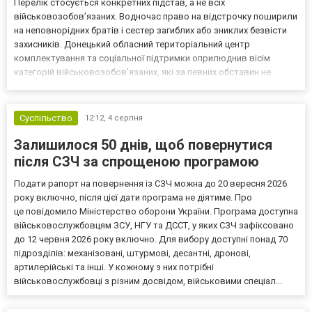
Перелік стосується конкретних підстав, а не всіх
військовозобов’язаних. Водночас право на відстрочку поширили
на неповнорідних братів і сестер загиблих або зниклих безвісти
захисників. Донецький обласний територіальний центр
комплектування та соціальної підтримки оприлюднив вісім
категорій військовозобов’язаних, які за певних обставин не
мають права на відстрочку від мобілізації за раніше доступними
підставами. Серед них — окремі студенти, боржники з аліме...
Суспільство
12:12,
4 серпня
Залишилося 50 днів, щоб повернутися
після СЗЧ за спрощеною програмою
Подати рапорт на повернення із СЗЧ можна до 20 вересня 2026
року включно, після цієї дати програма не діятиме. Про
це повідомило Міністерство оборони України. Програма доступна
військовослужбовцям ЗСУ, НГУ та ДССТ, у яких СЗЧ зафіксовано
до 12 червня 2026 року включно. Для вибору доступні понад 70
підрозділів: механізовані, штурмові, десантні, дронові,
артилерійські та інші. У кожному з них потрібні
військовослужбовці з різним досвідом, військовими спеціал...