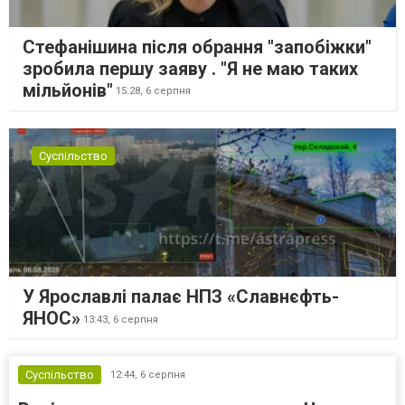
Стефанішина після обрання "запобіжки"
зробила першу заяву . "Я не маю таких
мільйонів"
15:28,
6 серпня
Суспільство
У Ярославлі палає НПЗ «Славнєфть-
ЯНОС»
13:43,
6 серпня
Суспільство
12:44,
6 серпня