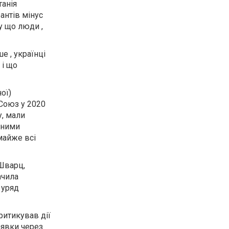
танія
антів мінус
у що люди ,
е , українці
 і що
ої)
 Союз у 2020
у, мали
йними
майже всі
 Шварц,
ачила
 уряд
ритикував дії
аявки через