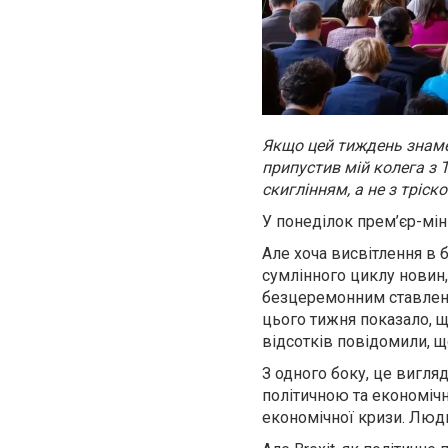
Якщо цей тиждень знамен
припустив мій колега з T
скиглінням, а не з тріск
У понеділок прем’єр-мі
Але хоча висвітлення в 
сумлінного циклу новин
безцеремонним ставлення
цього тижня показало, щ
відсотків повідомили, 
З одного боку, це вигл
політичною та економічн
економічної кризи. Люди