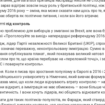
 питання, для багатьох британців насправді ніколи не стосува
я зараз відіграє зовсім іншу роль у британській політиці, ніж
му 2016 року — зміна, яка може сказати нам щось про те, я
є обертів як політичне питання, і коли він його втрачає.
тті під контроль
ою проблемою для виборців у змаганні за Brexit, але вона б
ї «Проголосуйте за вихід» напередодні референдуму 2016 
, лідер Партії незалежності Великої Британії (UKIP), спро
С означає переважну, неконтрольовану імміграцію. Сумно в
анія опублікувала плакат , який показував великий натов
аслом про те, що країна перебуває на «переломній точці», і 
С і повернути контроль».
. Коли я писав про зростання популізму в Європі в 2016 і 
ейпцизького університету в Німеччині, який вивчає форму
сказав мені, що коли люди відчувають втрату контролю — н
они відкриті, а імміграція не має обмежень — вони більше ч
ентичність. І вони хочуть лідерів, які обіцяють відновити к
рати для таких політиків-популістів, як Фарадж, який ствер
ля Британії вирвати контроль над своїми кордонами в Євро