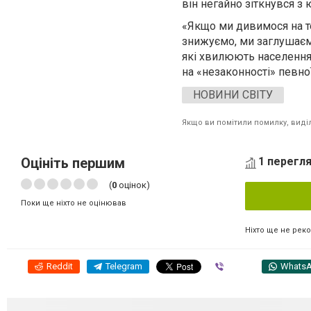
він негайно зіткнувся 
«Якщо ми дивимося на те
знижуємо, ми заглушаємо
які хвилюють населення,
на «незаконності» певно
НОВИНИ СВІТУ
Якщо ви помітили помилку, виділі
Оцініть першим
1 перегля
(
0
оцінок)
Поки ще ніхто не оцінював
Ніхто ще не рек
Reddit
Telegram
Viber
Whats