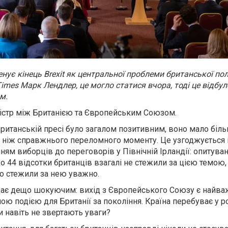
ує кінець Brexit як центральної проблеми британської пол
imes Марк Лендлер, це могло статися вчора, тоді це відбул
ом.
ністр між Британією та Європейським Союзом.
британській пресі було загалом позитивним, воно мало біль
, ніж справжнього переломного моменту. Це узгоджується 
м виборців до переговорів у Північній Ірландії: опитува
о 44 відсотки британців взагалі не стежили за цією темою,
що стежили за нею уважно.
ядає дещо шокуючим: вихід з Європейського Союзу є най
ою подією для Британії за покоління. Країна перебуває у р
 навіть не звертають уваги?