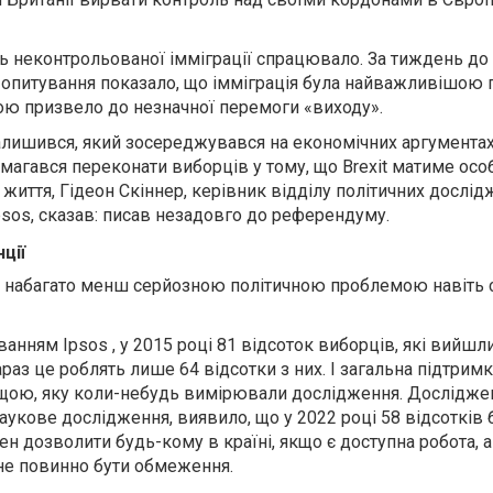
 неконтрольованої імміграції спрацювало. За тиждень до
опитування показало, що імміграція була найважливішою
ою призвело до незначної перемоги «виходу».
 залишився, який зосереджувався на економічних аргументах
магався переконати виборців у тому, що Brexit матиме осо
 життя, Гідеон Скіннер, керівник відділу політичних дослі
Ipsos, сказав: писав незадовго до референдуму.
ції
є набагато менш серйозною політичною проблемою навіть с
анням Ipsos , у 2015 році 81 відсоток виборців, які вийшли
араз це роблять лише 64 відсотки з них. І загальна підтрим
вищою, яку коли-небудь вимірювали дослідження. Дослідже
е наукове дослідження, виявило, що у 2022 році 58 відсотків
н дозволити будь-кому в країні, якщо є доступна робота, а
ї не повинно бути обмеження.