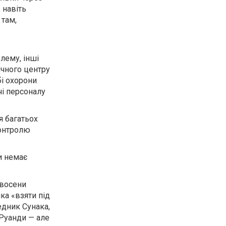
 навіть
 там,
лему, інші
ичного центру
бі охорони
чі персоналу
я багатьох
контролю
и немає
 восени
ка «взяти під
едник Сунака,
 Руанди — але