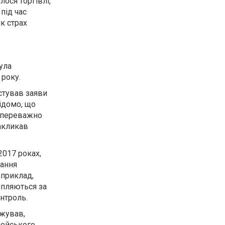
лося торгівлі,
 під час
к страх
ула
року.
стував заяви
ідомо, що
п переважно
закликав
2017 роках,
вання
априклад,
іпляються за
онтроль.
джував,
пейського