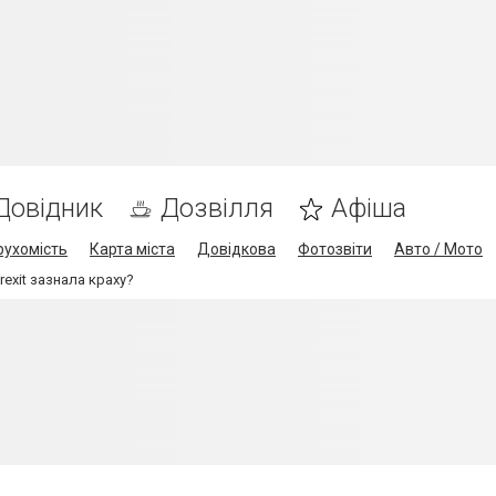
Довідник
Дозвілля
Афіша
рухомість
Карта міста
Довідкова
Фотозвіти
Авто / Мото
rexit зазнала краху?