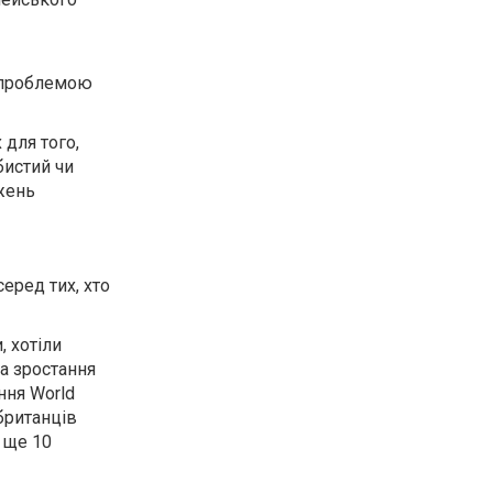
 проблемою
 для того,
бистий чи
джень
еред тих, хто
, хотіли
ка зростання
ння World
 британців
 ще 10