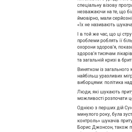
спеціальну візову прогр
незважаючи на те, що бі
ймовірно, мали серйозні 
«Їх не називають шукача
І в той же час, що ці с
проблеми роблять її біль
охорони здоров’я, показ
здоров’я тисячам лікарі
та загальній кризі в бри
Винятком із загального 
найбільш уразливих мігр
виборцями: політика над
Люди, які шукають приту
можливості розпочати це
Однією з перших дій Сун
минулого року, була зус
контроль» шукачів прит
Борис Джонсон, також п