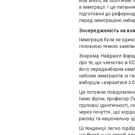
Але Brexit, як політичне
а імміграції. І це питанн
підготовки до референду
перед імміграцією набира
Зосередженість на взя
Імміграція була не єдин
головною темою кампані
Зокрема, Найджел Фарадж
про те, що членство в Є
його передвиборна камп
небілих іммігрантів із г
виборців «вирватися з Є
Це потужне повідомлення
Іммо Фріче, професор Л
групової ідентичності, 
через почуття , що корд
расову та національну ід
Ці тенденції легко підіб
що Brexit — це спосіб д