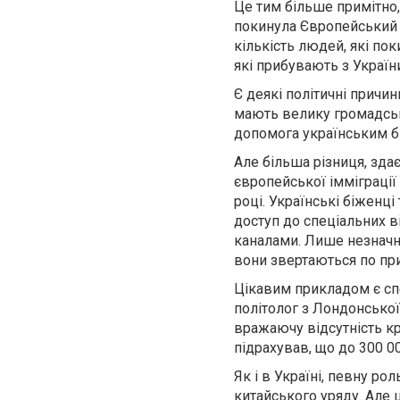
Це тим більше примітно,
покинула Європейський С
кількість людей, які по
які прибувають з Україн
Є деякі політичні причин
мають велику громадську
допомога українським б
Але більша різниця, здає
європейської імміграції
році. Українські біженці
доступ до спеціальних в
каналами. Лише незначна
вони звертаються по пр
Цікавим прикладом є спе
політолог з Лондонської
вражаючу відсутність кр
підрахував, що до 300 0
Як і в Україні, певну ро
китайського уряду. Але 