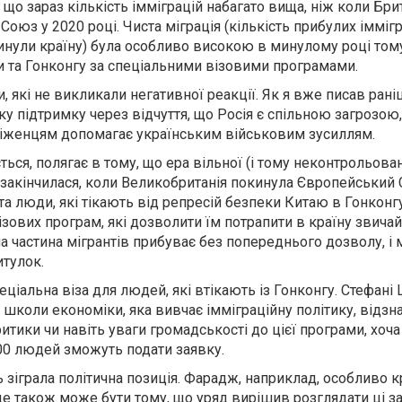
 що зараз кількість імміграцій набагато вища, ніж коли Бри
оюз у 2020 році. Чиста міграція (кількість прибулих іммігр
кинули країну) була особливо високою в минулому році том
и та Гонконгу за спеціальними візовими програмами.
и, які не викликали негативної реакції. Як я вже писав раніш
 підтримку через відчуття, що Росія є спільною загрозою,
іженцям допомагає українським військовим зусиллям.
ться, полягає в тому, що ера вільної (і тому неконтрольован
 закінчилася, коли Великобританія покинула Європейський
 та люди, які тікають від репресій безпеки Китаю в Гонконг
ізових програм, які дозволити їм потрапити в країну звича
 частина мігрантів прибуває без попереднього дозволу, і 
итулок.
ціальна віза для людей, які втікають із Гонконгу. Стефані
 школи економіки, яка вивчає імміграційну політику, відзн
итики чи навіть уваги громадськості до цієї програми, хоча
00 людей зможуть подати заявку.
ль зіграла політична позиція. Фарадж, наприклад, особливо к
це також може бути тому, що уряд вирішив розглядати ці з