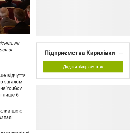
ітики, як
ося зі
Підприємства Кирилівки
Додати підприємство
ше відчуття
із загалом
ння YouGov
 і лише 6
важливішою
озпалі