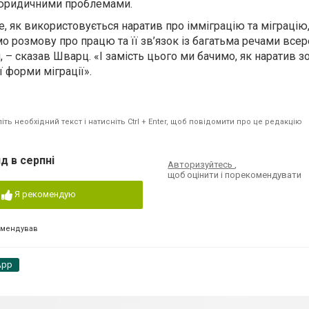
з юридичними проблемами.
, як використовується наратив про імміграцію та міграцію
 розмову про працю та її зв’язок із багатьма речами всере
 – сказав Шварц. «І замість цього ми бачимо, як наратив 
ї форми міграції».
ть необхідний текст і натисніть Ctrl + Enter, щоб повідомити про це редакцію
д в серпні
Авторизуйтесь
,
щоб оцінити і порекомендувати
Я рекомендую
омендував
App