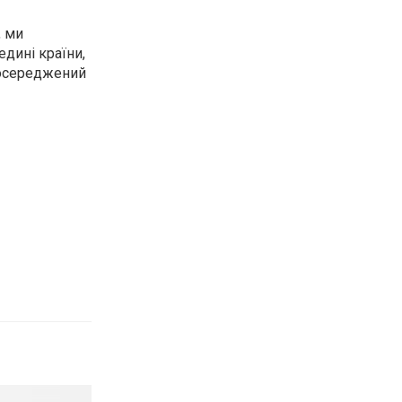
, ми
дині країни,
зосереджений