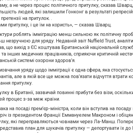
аму, а не через процес політичного притулку, сказав Шварц,
льшість людей, які залишили Гонконг в результаті репресій
претензії на притулок. .
ми притулку, і це їм на користь», — сказав Шварц.
труктури роблять імміграцію менш сильною як політичну проб
ш незручною для уряду. Недавній звіт Nuffield Trust, аналіт
ав, що вихід з ЄС коштував Британській національній служ
в та інших медичних працівників, сприяючи критичній неста
танській системі охорони здоров’я.
мовчання уряду щодо імміграції є одна сфера, яка стосуєтьс
антів, але в якій все ще можна пов’язати відчуття втрати 
ання притулку.
лку в Британії, зазвичай повинні прибути без візи, оскільк
й процес з-за меж країни.
ака на посаді прем’єр-міністра, коли він вступив на посаду
тріч із президентом Франції Еммануелем Макроном і обіцян
улку, які переправляються човнами через Ла-Манш. Попер
редставив план для шукачів притулку — депортувати їх до