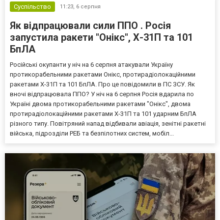
Суспільство
11:23,
6 серпня
Як відпрацювали сили ППО . Росія
запустила ракети "Онікс", Х-31П та 101
БпЛА
Російські окупанти у ніч на 6 серпня атакували Україну
протикорабельними ракетами Онікс, протирадіолокаційними
ракетами Х-31П та 101 БпЛА. Про це повідомили в ПС ЗСУ. Як
вночі відпрацювала ППО? У ніч на 6 серпня Росія вдарила по
Україні двома протикорабельними ракетами "Онікс", двома
протирадіолокаційними ракетами Х-31П та 101 ударним БпЛА
різного типу. Повітряний напад відбивали авіація, зенітні ракетні
війська, підрозділи РЕБ та безпілотних систем, мобіл...