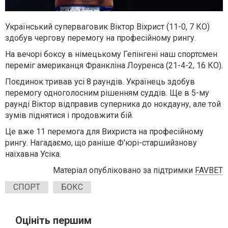
Український суперваговик Віктор Віхрист (11-0, 7 КО)
здобув чергову перемогу на професійному рингу.
На вечорі боксу в німецькому Гепінгені наш спортсмен
переміг американця Франкліна Лоуренса (21-4-2, 16 КО).
Поєдинок тривав усі 8 раундів. Українець здобув
перемогу одноголосним рішенням суддів. Ще в 5-му
раунді Віктор відправив суперника до нокдауну, але той
зумів піднятися і продовжити бій.
Це вже 11 перемога для Вихриста на професійному
рингу. Нагадаємо, що раніше Ф'юрі-старшийзнову
наїхавна Усіка.
Матеріал опубліковано за підтримки
FAVBET
СПОРТ
БОКС
Оцініть першим