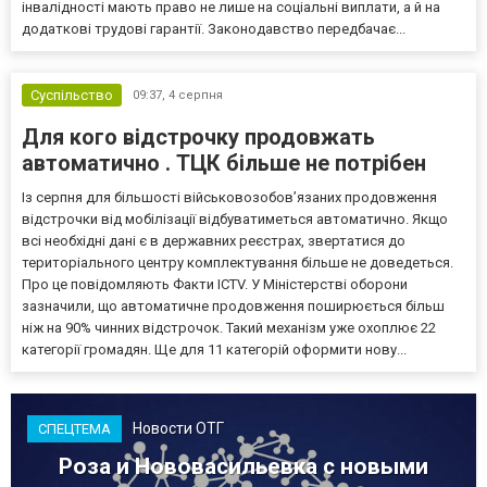
інвалідності мають право не лише на соціальні виплати, а й на
додаткові трудові гарантії. Законодавство передбачає...
Суспільство
09:37,
4 серпня
Для кого відстрочку продовжать
автоматично . ТЦК більше не потрібен
Із серпня для більшості військовозобов’язаних продовження
відстрочки від мобілізації відбуватиметься автоматично. Якщо
всі необхідні дані є в державних реєстрах, звертатися до
територіального центру комплектування більше не доведеться.
Про це повідомляють Факти ICTV. У Міністерстві оборони
зазначили, що автоматичне продовження поширюється більш
ніж на 90% чинних відстрочок. Такий механізм уже охоплює 22
категорії громадян. Ще для 11 категорій оформити нову...
Новости ОТГ
СПЕЦТЕМА
Роза и Нововасильевка с новыми