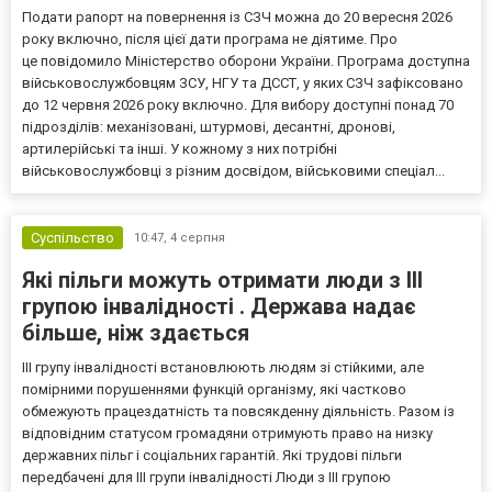
Подати рапорт на повернення із СЗЧ можна до 20 вересня 2026
року включно, після цієї дати програма не діятиме. Про
це повідомило Міністерство оборони України. Програма доступна
військовослужбовцям ЗСУ, НГУ та ДССТ, у яких СЗЧ зафіксовано
до 12 червня 2026 року включно. Для вибору доступні понад 70
підрозділів: механізовані, штурмові, десантні, дронові,
артилерійські та інші. У кожному з них потрібні
військовослужбовці з різним досвідом, військовими спеціал...
Суспільство
10:47,
4 серпня
Які пільги можуть отримати люди з III
групою інвалідності . Держава надає
більше, ніж здається
III групу інвалідності встановлюють людям зі стійкими, але
помірними порушеннями функцій організму, які частково
обмежують працездатність та повсякденну діяльність. Разом із
відповідним статусом громадяни отримують право на низку
державних пільг і соціальних гарантій. Які трудові пільги
передбачені для III групи інвалідності Люди з III групою