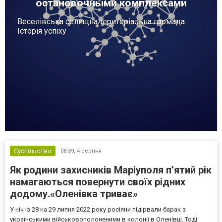
остановочными комплексами
Веселівська селищна територіальна громада.
Історія успіху
Суспільство
08:59,
4 серпня
Як родини захисників Маріуполя пʼятий рік
намагаються повернути своїх рідних
додому.«Оленівка триває»
У ніч із 28 на 29 липня 2022 року росіяни підірвали барак з
українськими військовополоненими в колонії в Оленівці. Тоді