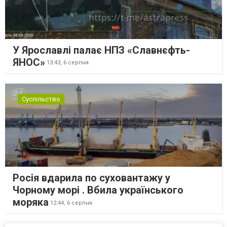
У Ярославлі палає НПЗ «Славнєфть-
ЯНОС»
13:43,
6 серпня
Суспільство
Росія вдарила по суховантажу у
Чорному морі . Вбила українського
моряка
12:44,
6 серпня