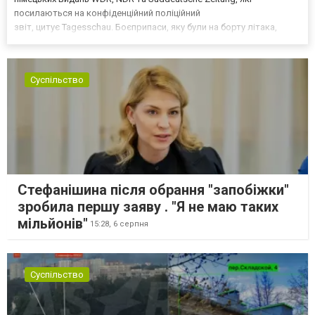
посилаються на конфіденційний поліційний
звіт, цитує Tagesschau. Боєприпаси, яку були на борту літака,
незадовго до цього доставили з Франції до Лейпцига, після чого
їх мали транспортувати далі. За даними слідства, 4 серпня о...
Суспільство
Стефанішина після обрання "запобіжки"
зробила першу заяву . "Я не маю таких
мільйонів"
15:28,
6 серпня
Суспільство