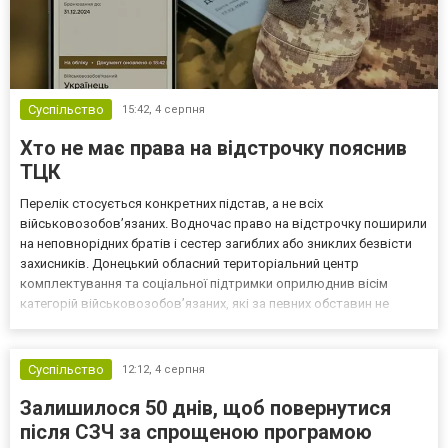
Суспільство
15:42,
4 серпня
Хто не має права на відстрочку пояснив
ТЦК
Перелік стосується конкретних підстав, а не всіх
військовозобов’язаних. Водночас право на відстрочку поширили
на неповнорідних братів і сестер загиблих або зниклих безвісти
захисників. Донецький обласний територіальний центр
комплектування та соціальної підтримки оприлюднив вісім
категорій військовозобов’язаних, які за певних обставин не
мають права на відстрочку від мобілізації за раніше доступними
підставами. Серед них — окремі студенти, боржники з аліме...
Суспільство
12:12,
4 серпня
Залишилося 50 днів, щоб повернутися
після СЗЧ за спрощеною програмою