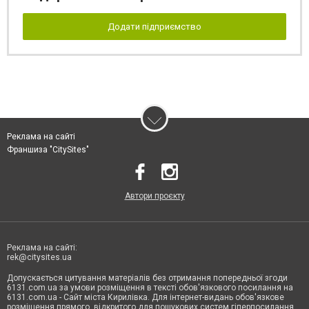
Додати підприємство
Реклама на сайті
Франшиза "CitySites"
Автори проєкту
Реклама на сайті:
rek@citysites.ua
Допускається цитування матеріалів без отримання попередньої згоди
6131.com.ua за умови розміщення в тексті обов'язкового посилання на
6131.com.ua - Сайт міста Кирилівка. Для інтернет-видань обов'язкове
розміщення прямого, відкритого для пошукових систем гіперпосилання