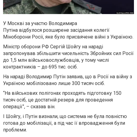
У Москві за участю Володимира
Путіна відбулося розширене засідання колегії
Міноборони Росії, яке було присвячене війні з Україною.
Міністр оборони РФ Сергій Шойгу на нараді
запропонував збільшити чисельність Збройних сил Росії
до 1,5 млн військовослужбовців, у тому числі
контрактників – до 695 тис. осіб.
На нараді Володимир Путін заявив, що в Росії на війну з
Україною мобілізовано лише 300 тисяч осіб.
“На військових полігонах проходять підготовку 150
тисяч осіб, це достатній резерв для проведення
операції”, – сказав він.
І Шойгу, і Путін визнали, що система не була повністю
готова до мобілізації, а під час її впровадження були
проблеми.