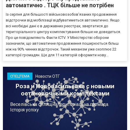
автоматично . ТЦК більше не потрібен
Із серпня для більшості військовозобов’язаних продовження
відстрочки від мобілізації відбуватиметься автоматично. Якщо
всі необхідні дані є в державних реєстрах, звертатися до
територіального центру комплектування більше не доведеться.
Про це повідомляють Факти ICTV. У Міністерстві оборони
зазначили, що автоматичне продовження поширюється більш
ніж на 90% чинних відстрочок. Такий механізм уже охоплює 22
категорії громадян. Ще для 11 категорій оформити нову...
Новости ОТГ
СПЕЦТЕМА
Роза и Нововасильевка с новыми
остановочными комплексами
Веселівська селищна територіальна громада.
Історія успіху