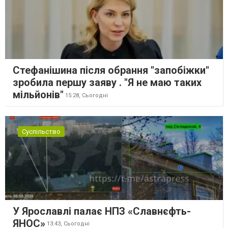
Стефанішина після обрання "запобіжки"
зробила першу заяву . "Я не маю таких
мільйонів"
15:28,
Сьогодні
Суспільство
У Ярославлі палає НПЗ «Славнєфть-
ЯНОС»
13:43,
Сьогодні