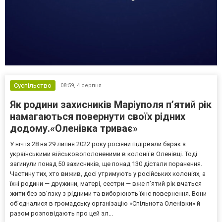
Суспільство
08:59,
4 серпня
Як родини захисників Маріуполя пʼятий рік
намагаються повернути своїх рідних
додому.«Оленівка триває»
У ніч із 28 на 29 липня 2022 року росіяни підірвали барак з
українськими військовополоненими в колонії в Оленівці. Тоді
загинули понад 50 захисників, ще понад 130 дістали поранення.
Частину тих, хто вижив, досі утримують у російських колоніях, а
їхні родини — дружини, матері, сестри — вже п’ятий рік вчаться
жити без зв’язку з рідними та виборюють їхнє повернення. Вони
об’єдналися в громадську організацію «Спільнота Оленівки» й
разом розповідають про цей зл...