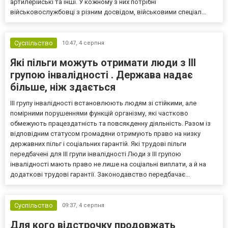
артилерійські та інші. У кожному з них потрібні
військовослужбовці з різним досвідом, військовими спеціал...
Суспільство
10:47,
4 серпня
Які пільги можуть отримати люди з III
групою інвалідності . Держава надає
більше, ніж здається
III групу інвалідності встановлюють людям зі стійкими, але
помірними порушеннями функцій організму, які частково
обмежують працездатність та повсякденну діяльність. Разом із
відповідним статусом громадяни отримують право на низку
державних пільг і соціальних гарантій. Які трудові пільги
передбачені для III групи інвалідності Люди з III групою
інвалідності мають право не лише на соціальні виплати, а й на
додаткові трудові гарантії. Законодавство передбачає...
Суспільство
09:37,
4 серпня
Для кого відстрочку продовжать