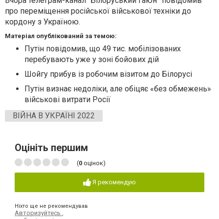
Вчора телеграм-канал “Білоруський гаюн” повідомив
про переміщення російської військової техніки до
кордону з Україною.
Матеріал опублікований за темою:
Путін повідомив, що 49 тис. мобілізованих
перебувають уже у зоні бойових дій
Шойгу прибув із робочим візитом до Білорусі
Путін визнає недоліки, але обіцяє «без обмежень»
військові витрати Росії
ВІЙНА В УКРАЇНІ 2022
Оцініть першим
(
0
оцінок)
Я рекомендую
Ніхто ще не рекомендував
Авторизуйтесь
,