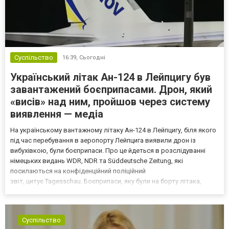
Суспільство
16:39,
Сьогодні
Український літак Ан-124 в Лейпцигу був
завантажений боєприпасами. Дрон, який
«висів» над ним, пройшов через систему
виявлення — медіа
На українському вантажному літаку Ан-124 в Лейпцигу, біля якого
під час перебування в аеропорту Лейпцига виявили дрон із
вибухівкою, були боєприпаси. Про це йдеться в розслідуванні
німецьких видань WDR, NDR та Süddeutsche Zeitung, які
посилаються на конфіденційний поліційний
звіт, цитує Tagesschau. Боєприпаси, яку були на борту літака,
незадовго до цього доставили з Франції до Лейпцига, після чого
їх мали транспортувати далі. За даними слідства, 4 серпня о...
Суспільство