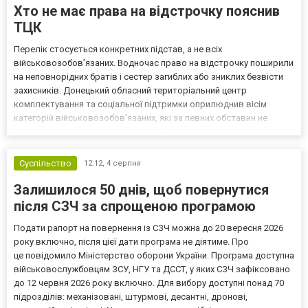
Хто не має права на відстрочку пояснив
ТЦК
Перелік стосується конкретних підстав, а не всіх
військовозобов’язаних. Водночас право на відстрочку поширили
на неповнорідних братів і сестер загиблих або зниклих безвісти
захисників. Донецький обласний територіальний центр
комплектування та соціальної підтримки оприлюднив вісім
категорій військовозобов’язаних, які за певних обставин не
мають права на відстрочку від мобілізації за раніше доступними
підставами. Серед них — окремі студенти, боржники з аліме...
Суспільство
12:12,
4 серпня
Залишилося 50 днів, щоб повернутися
після СЗЧ за спрощеною програмою
Подати рапорт на повернення із СЗЧ можна до 20 вересня 2026
року включно, після цієї дати програма не діятиме. Про
це повідомило Міністерство оборони України. Програма доступна
військовослужбовцям ЗСУ, НГУ та ДССТ, у яких СЗЧ зафіксовано
до 12 червня 2026 року включно. Для вибору доступні понад 70
підрозділів: механізовані, штурмові, десантні, дронові,