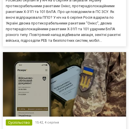
Російські окупанти у ніч на 6 серпня атакували Україну
протикорабельними ракетами Онікс, протирадіолокаційними
ракетами Х-31П та 101 БпЛА. Про це повідомили в ПС ЗСУ. Як
вночі відпрацювала ППО? У ніч на 6 серпня Росія вдарила по
Україні двома протикорабельними ракетами "Онікс", двома
протирадіолокаційними ракетами Х-31П та 101 ударним БпЛА
різного типу. Повітряний напад відбивали авіація, зенітні ракетні
війська, підрозділи РЕБ та безпілотних систем, мобіл...
Суспільство
15:42,
4 серпня