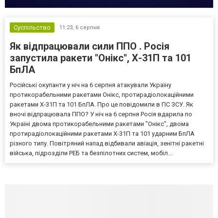
Суспільство
11:23,
6 серпня
Як відпрацювали сили ППО . Росія
запустила ракети "Онікс", Х-31П та 101
БпЛА
Російські окупанти у ніч на 6 серпня атакували Україну
протикорабельними ракетами Онікс, протирадіолокаційними
ракетами Х-31П та 101 БпЛА. Про це повідомили в ПС ЗСУ. Як
вночі відпрацювала ППО? У ніч на 6 серпня Росія вдарила по
Україні двома протикорабельними ракетами "Онікс", двома
протирадіолокаційними ракетами Х-31П та 101 ударним БпЛА
різного типу. Повітряний напад відбивали авіація, зенітні ракетні
війська, підрозділи РЕБ та безпілотних систем, мобіл...