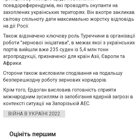
псевдореферендумів, які проводять окупанти на
захоплених українських територіях. Він вкотре закликав
світову спільноту дати максимально жорстку відповідь
на дії Росії.
Також відзначено ключову роль Туреччини в організації
роботи "зернової ініціативи", в межах якої з українських
портів вийшли вже 235 суден із 5,4 млн тонн
агропродукції, призначеної для країн Азії, Європи та
Африки.
Сторони також висловили сподівання на подальшу
безперешкодну роботу зернових коридорів.
Крім того, Ердоган висловив готовність сприяти
міжнародним зусиллям із запобігання ядерній загрозі в
контексті ситуації на Запорізькій АЕС.
ВІЙНА В УКРАЇНІ 2022
Оцініть першим