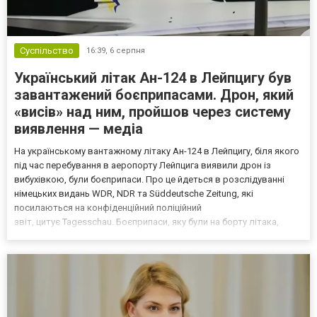
Суспільство
16:39,
6 серпня
Український літак Ан-124 в Лейпцигу був
завантажений боєприпасами. Дрон, який
«висів» над ним, пройшов через систему
виявлення — медіа
На українському вантажному літаку Ан-124 в Лейпцигу, біля якого
під час перебування в аеропорту Лейпцига виявили дрон із
вибухівкою, були боєприпаси. Про це йдеться в розслідуванні
німецьких видань WDR, NDR та Süddeutsche Zeitung, які
посилаються на конфіденційний поліційний
звіт, цитує Tagesschau. Боєприпаси, яку були на борту літака,
незадовго до цього доставили з Франції до Лейпцига, після чого
їх мали транспортувати далі. За даними слідства, 4 серпня о...