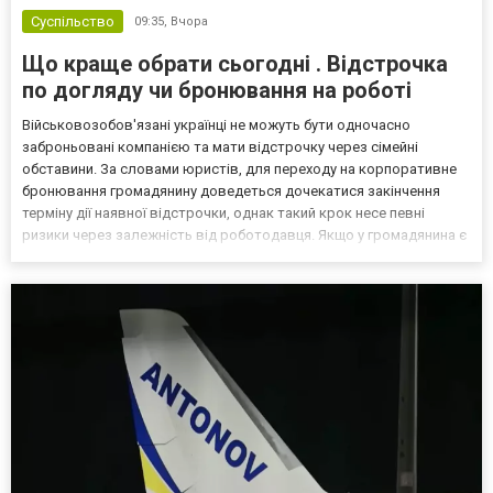
Суспільство
09:35,
Вчора
Що краще обрати сьогодні . Відстрочка
по догляду чи бронювання на роботі
Військовозобов'язані українці не можуть бути одночасно
заброньовані компанією та мати відстрочку через сімейні
обставини. За словами юристів, для переходу на корпоративне
бронювання громадянину доведеться дочекатися закінчення
терміну дії наявної відстрочки, однак такий крок несе певні
ризики через залежність від роботодавця. Якщо у громадянина є
кілька варіантів для тимчасового уникнення мобілізації, юристи
дали поради, які недоліки та переваги має бронюв...