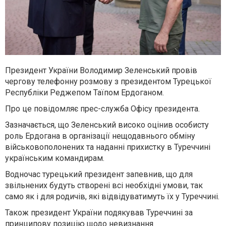
Президент України Володимир Зеленський провів
чергову телефонну розмову з президентом Турецької
Республіки Реджепом Таїпом Ердоганом.
Про це повідомляє прес-служба Офісу президента.
Зазначається, що Зеленський високо оцінив особисту
роль Ердогана в організації нещодавнього обміну
військовополонених та наданні прихистку в Туреччині
українським командирам.
Водночас турецький президент запевнив, що для
звільнених будуть створені всі необхідні умови, так
само як і для родичів, які відвідуватимуть їх у Туреччині.
Також президент України подякував Туреччині за
принципову позицію щодо невизнання