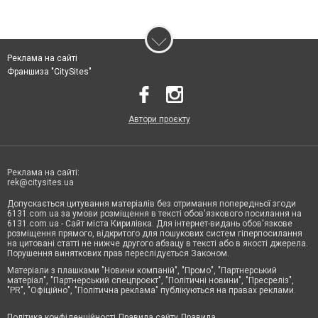
Реклама на сайті
Франшиза "CitySites"
Автори проєкту
Реклама на сайті:
rek@citysites.ua
Допускається цитування матеріалів без отримання попередньої згоди
6131.com.ua за умови розміщення в тексті обов'язкового посилання на
6131.com.ua - Сайт міста Кирилівка. Для інтернет-видань обов'язкове
розміщення прямого, відкритого для пошукових систем гіперпосилання
на цитовані статті не нижче другого абзацу в тексті або в якості джерела.
Порушення виняткових прав переслідується Законом.
Матеріали з плашками "Новини компаній", "Промо", "Партнерський
матеріал", "Партнерський спецпроєкт", "Політичні новини", "Пресреліз",
"PR", "Офіційно", "Політична реклама" публікуються на правах реклами.
Політика конфіденційності
Правила сайту
Правила