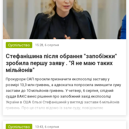
Суспільство
15:28,
6 серпня
Стефанішина після обрання "запобіжки"
зробила першу заяву . "Я не маю таких
мільйонів"
Прокурори САП просили призначити експосолці заставу у
розмірі 13,3 млн гривень, а адвокатка попросила зменшити суму
застави до 10 мільйонів гривень. У четвер, 6 серпня, слідчий
суддя ВАКС виніс рішення про запобіжний захід експосолці
України в США Ользі Стефанішиній у вигляді застави 6 мільйонів
гривень. Про це стало відомо із зали суду, повідомляє
кореспондент ТСН. Прокурори САП просили призначити
експосолці заставу у розмірі 13,3 млн гривень. Своєю черго...
Суспільство
13:43,
6 серпня