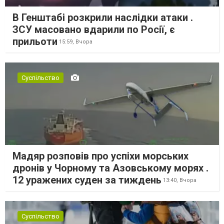
В Генштабі розкрили наслідки атаки .
ЗСУ масовано вдарили по Росії, є
прильоти
15:59,
Вчора
Суспільство
Мадяр розповів про успіхи морських
дронів у Чорному та Азовському морях .
12 уражених суден за тиждень
13:40,
Вчора
Суспільство