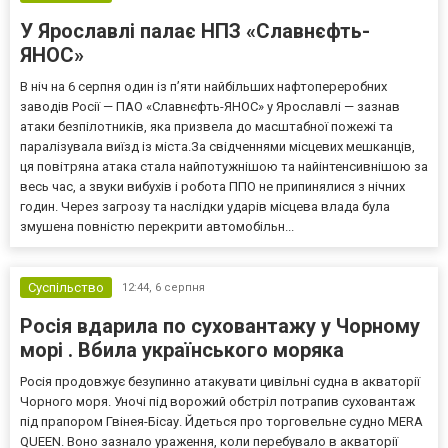
У Ярославлі палає НПЗ «Славнєфть-
ЯНОС»
В ніч на 6 серпня один із п’яти найбільших нафтопереробних
заводів Росії — ПАО «Славнєфть-ЯНОС» у Ярославлі — зазнав
атаки безпілотників, яка призвела до масштабної пожежі та
паралізувала виїзд із міста.За свідченнями місцевих мешканців,
ця повітряна атака стала найпотужнішою та найінтенсивнішою за
весь час, а звуки вибухів і робота ППО не припинялися з нічних
годин. Через загрозу та наслідки ударів місцева влада була
змушена повністю перекрити автомобільн...
Суспільство
12:44,
6 серпня
Росія вдарила по суховантажу у Чорному
морі . Вбила українського моряка
Росія продовжує безупинно атакувати цивільні судна в акваторії
Чорного моря. Уночі під ворожий обстріл потрапив суховантаж
під прапором Гвінея-Бісау. Йдеться про торговельне судно MERA
QUEEN. Воно зазнало ураження, коли перебувало в акваторії