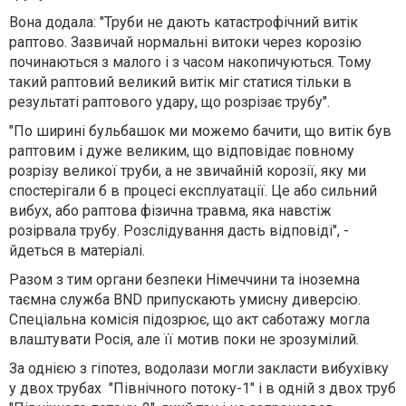
Вона додала: "Труби не дають катастрофічний витік
раптово. Зазвичай нормальні витоки через корозію
починаються з малого і з часом накопичуються. Тому
такий раптовий великий витік міг статися тільки в
результаті раптового удару, що розрізає трубу".
"По ширині бульбашок ми можемо бачити, що витік був
раптовим і дуже великим, що відповідає повному
розрізу великої труби, а не звичайній корозії, яку ми
спостерігали б в процесі експлуатації. Це або сильний
вибух, або раптова фізична травма, яка навстіж
розірвала трубу. Розслідування дасть відповіді", -
йдеться в матеріалі.
Разом з тим органи безпеки Німеччини та іноземна
таємна служба BND припускають умисну диверсію.
Спеціальна комісія підозрює, що акт саботажу могла
влаштувати Росія, але її мотив поки не зрозумілий.
За однією з гіпотез, водолази могли закласти вибухівку
у двох трубах "Північного потоку-1" і в одній з двох труб