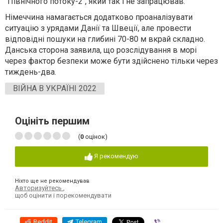
"Північного потоку-2", який так і не запрацював.
Німеччина намагається додатково проаналізувати
ситуацію з урядами Данії та Швеції, але провести
відповідні пошуки на глибині 70-80 м вкрай складно.
Данська сторона заявила, що розслідування в морі
через фактор безпеки може бути здійснено тільки через
тиждень-два.
ВІЙНА В УКРАЇНІ 2022
Оцініть першим
(
0
оцінок)
Я рекомендую
Ніхто ще не рекомендував
Авторизуйтесь
,
щоб оцінити і порекомендувати
Reddit
Telegram
Viber