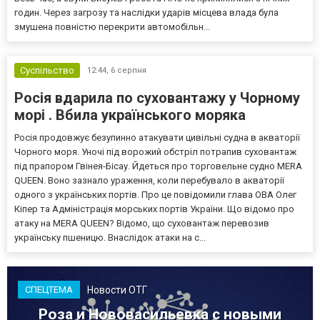
годин. Через загрозу та наслідки ударів місцева влада була
змушена повністю перекрити автомобільн...
Суспільство
12:44,
6 серпня
Росія вдарила по суховантажу у Чорному
морі . Вбила українського моряка
Росія продовжує безупинно атакувати цивільні судна в акваторії
Чорного моря. Уночі під ворожий обстріл потрапив суховантаж
під прапором Гвінея-Бісау. Йдеться про торговельне судно MERA
QUEEN. Воно зазнало ураження, коли перебувало в акваторії
одного з українських портів. Про це повідомили глава ОВА Олег
Кіпер та Адміністрація морських портів України. Що відомо про
атаку на MERA QUEEN? Відомо, що суховантаж перевозив
українську пшеницю. Внаслідок атаки на с...
Новости ОТГ
СПЕЦТЕМА
Роза и Нововасильевка с новыми