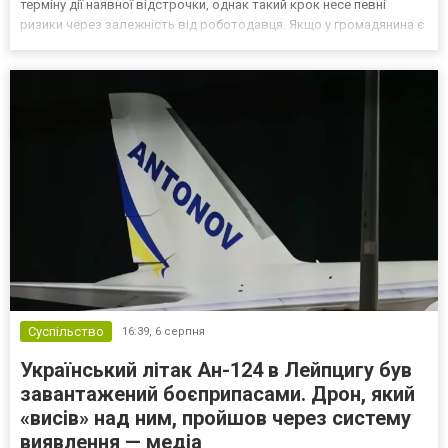
терміну дії наявної відстрочки, однак такий крок несе певні
ризики через залежність від роботодавця. Якщо у громадянина є
кілька варіантів для тимчасового уникнення мобілізації, юристи
дали поради, які недоліки та переваги має бронюв...
Суспільство
16:39,
6 серпня
Український літак Ан-124 в Лейпцигу був
завантажений боєприпасами. Дрон, який
«висів» над ним, пройшов через систему
виявлення — медіа