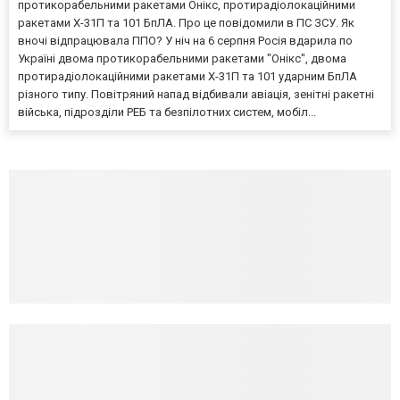
протикорабельними ракетами Онікс, протирадіолокаційними
ракетами Х-31П та 101 БпЛА. Про це повідомили в ПС ЗСУ. Як
вночі відпрацювала ППО? У ніч на 6 серпня Росія вдарила по
Україні двома протикорабельними ракетами "Онікс", двома
протирадіолокаційними ракетами Х-31П та 101 ударним БпЛА
різного типу. Повітряний напад відбивали авіація, зенітні ракетні
війська, підрозділи РЕБ та безпілотних систем, мобіл...