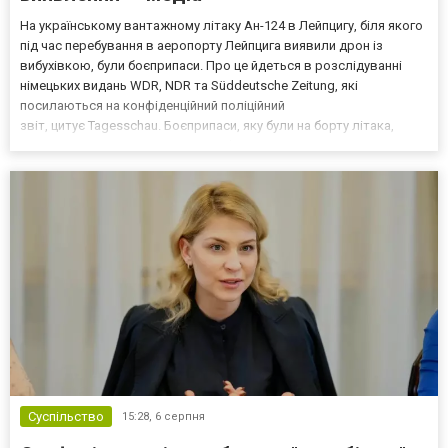
На українському вантажному літаку Ан-124 в Лейпцигу, біля якого
під час перебування в аеропорту Лейпцига виявили дрон із
вибухівкою, були боєприпаси. Про це йдеться в розслідуванні
німецьких видань WDR, NDR та Süddeutsche Zeitung, які
посилаються на конфіденційний поліційний
звіт, цитує Tagesschau. Боєприпаси, яку були на борту літака,
незадовго до цього доставили з Франції до Лейпцига, після чого
їх мали транспортувати далі. За даними слідства, 4 серпня о...
Суспільство
15:28,
6 серпня