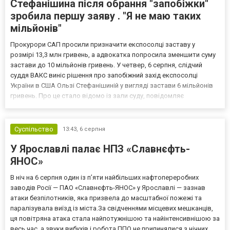
Стефанішина після обрання "запобіжки"
зробила першу заяву . "Я не маю таких
мільйонів"
Прокурори САП просили призначити експосолці заставу у
розмірі 13,3 млн гривень, а адвокатка попросила зменшити суму
застави до 10 мільйонів гривень. У четвер, 6 серпня, слідчий
суддя ВАКС виніс рішення про запобіжний захід експосолці
України в США Ользі Стефанішиній у вигляді застави 6 мільйонів
гривень. Про це стало відомо із зали суду, повідомляє
кореспондент ТСН. Прокурори САП просили призначити
експосолці заставу у розмірі 13,3 млн гривень. Своєю черго...
Суспільство
13:43,
6 серпня
У Ярославлі палає НПЗ «Славнєфть-
ЯНОС»
В ніч на 6 серпня один із п’яти найбільших нафтопереробних
заводів Росії — ПАО «Славнєфть-ЯНОС» у Ярославлі — зазнав
атаки безпілотників, яка призвела до масштабної пожежі та
паралізувала виїзд із міста.За свідченнями місцевих мешканців,
ця повітряна атака стала найпотужнішою та найінтенсивнішою за
весь час, а звуки вибухів і робота ППО не припинялися з нічних