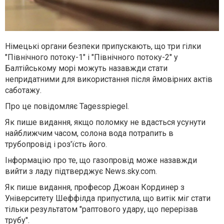
Німецькі органи безпеки припускають, що три гілки
"Північного потоку-1" і "Північного потоку-2" у
Балтійському морі можуть назавжди стати
непридатними для використання після ймовірних актів
саботажу.
Про це повідомляє Tagesspiegel.
Як пише видання, якщо поломку не вдасться усунути
найближчим часом, солона вода потрапить в
трубопровід і роз'їсть його.
Інформацію про те, що газопровід може назавжди
вийти з ладу підтверджує News.sky.com.
Як пише видання, професор Джоан Кординер з
Університету Шеффілда припустила, що витік міг стати
тільки результатом "раптового удару, що перерізав
трубу".