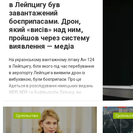
в Лейпцигу був
завантажений
боєприпасами. Дрон,
який «висів» над ним,
пройшов через систему
виявлення — медіа
На українському вантажному літаку Ан-124
в Лейпцигу, біля якого під час перебування
в аеропорту Лейпцига виявили дрон із
вибухівкою, були боєприпаси. Про це
йдеться в розслідуванні німецьких видань
WDR, NDR та Süddeutsche Zeitung, які
посилаються на конфіденційний поліційний
звіт, цитує Tagesschau. Боєприпаси, яку
були на борту літака, незадовго до цього
Суспільство
Суспільс
доставили з Франції до Лейпцига, після
чого їх мали транспортувати далі. За
даними слідства, 4 серпня о...