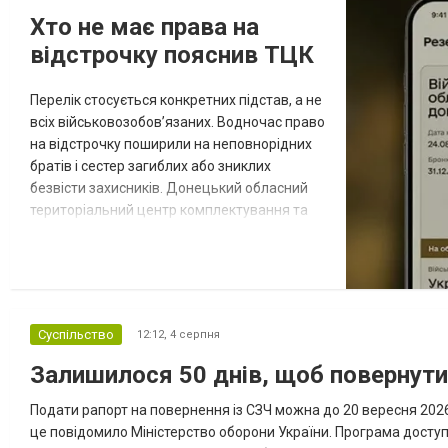
Хто не має права на
відстрочку пояснив ТЦК
Перелік стосується конкретних підстав, а не
всіх військовозобов’язаних. Водночас право
на відстрочку поширили на неповнорідних
братів і сестер загиблих або зниклих
безвісти захисників. Донецький обласний
територіальний центр комплектування та
соціальної підтримки оприлюднив вісім
категорій військовозобов’язаних, які за
певних обставин не мають права на
відстрочку від мобілізації за раніше
доступними підставами. Серед них — окремі
Суспільство
12:12,
4 серпня
студенти, боржники з аліме...
Залишилося 50 днів, щоб повернут
Подати рапорт на повернення із СЗЧ можна до 20 вересня 2026 
це повідомило Міністерство оборони України. Програма досту