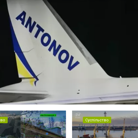
тво
Суспільство