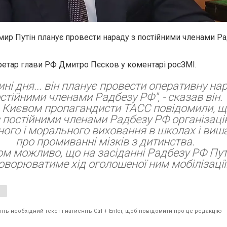
мир Путін планує провести нараду з постійними членами Ра
ретар глави РФ Дмитро Пєсков у коментарі росЗМІ.
ині дня... він планує провести оперативну на
стійними членами Радбезу РФ", - сказав він.
а Києвом пропагандисти ТАСС повідомили, щ
 постійними членами Радбезу РФ організаці
ного і морального виховання в школах і виш
про промиванні мізків з дитинства.
ом можливо, що на засіданні Радбезу РФ Пут
оворюватиме хід оголошеної ним мобілізації
ть необхідний текст і натисніть Ctrl + Enter, щоб повідомити про це редакцію