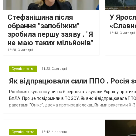
Стефанішина після
У Ярос
обрання "запобіжки"
«Славн
зробила першу заяву . "Я
13:43,
Сьогодні
не маю таких мільйонів"
15:28,
Сьогодні
Суспільство
11:23,
Сьогодні
Як відпрацювали сили ППО . Росія з
Російські окупанти у ніч на 6 серпня атакували Україну прот
БпЛА. Про це повідомили в ПС ЗСУ. Як вночі відпрацювала ППО
ракетами "Онікс", двома протирадіолокаційними ракетами Х-31
зенітні ракетні війська, підрозділи РЕБ та безпілотних систем, мо
Суспільство
15:42,
4 серпня