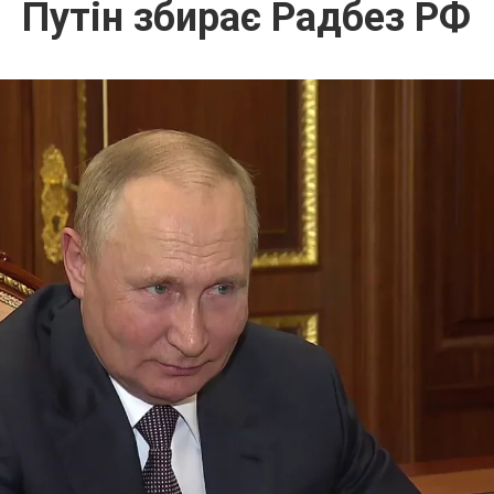
Путін збирає Радбез РФ