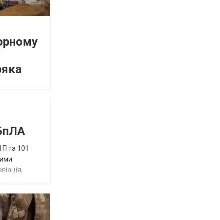
орному
ряка
 БпЛА
1П та 101
ними
віація,