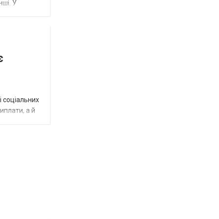
нші. У
є
і соціальних
виплати, а й