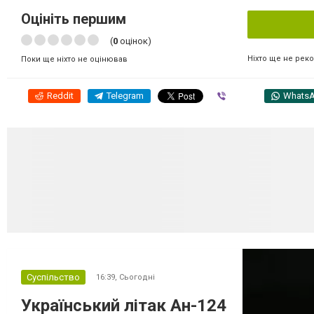
Оцініть першим
(
0
оцінок)
Ніхто ще не рек
Поки ще ніхто не оцінював
Reddit
Telegram
Viber
Whats
Суспільство
16:39,
Сьогодні
Український літак Ан-124