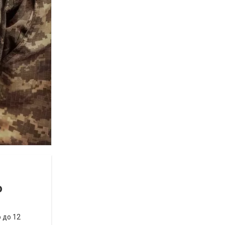
ю
 до 12