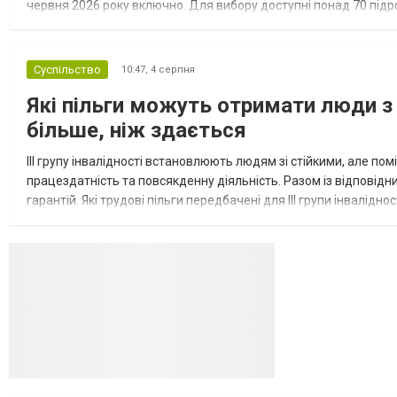
червня 2026 року включно. Для вибору доступні понад 70 підрозд
кожному з них потрібні військовослужбовці з різним досвідом, 
Суспільство
10:47,
4 серпня
Які пільги можуть отримати люди з 
більше, ніж здається
III групу інвалідності встановлюють людям зі стійкими, але п
працездатність та повсякденну діяльність. Разом із відповід
гарантій. Які трудові пільги передбачені для III групи інвалідно
на додаткові трудові гарантії. Законодавство передбачає...