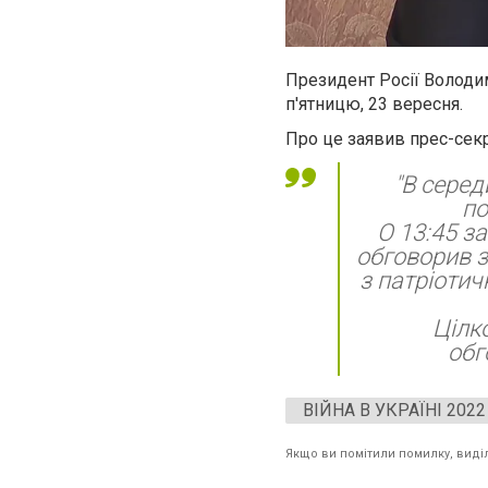
Президент Росії Володи
п'ятницю, 23 вересня.
Про це заявив прес-сек
"В серед
по
О 13:45 з
обговорив з
з патріотич
Цілк
обг
ВІЙНА В УКРАЇНІ 2022
Якщо ви помітили помилку, виділі