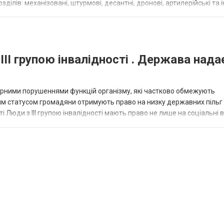
ілів: механізовані, штурмові, десантні, дронові, артилерійські та і
військовими спеціал...
III групою інвалідності . Держава нада
омірними порушеннями функцій організму, які частково обмежують
ним статусом громадяни отримують право на низку державних пільг 
сті Люди з III групою інвалідності мають право не лише на соціальні 