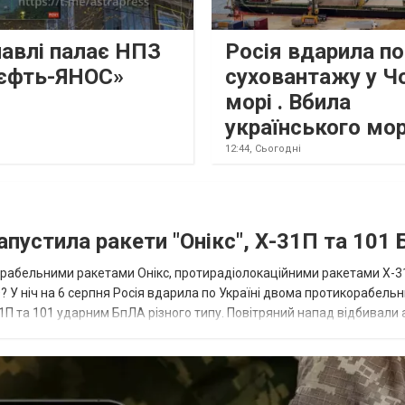
лавлі палає НПЗ
Росія вдарила по
єфть-ЯНОС»
суховантажу у Ч
морі . Вбила
українського мо
12:44,
Сьогодні
апустила ракети "Онікс", Х-31П та 101
икорабельними ракетами Онікс, протирадіолокаційними ракетами Х-3
? У ніч на 6 серпня Росія вдарила по Україні двома протикорабель
П та 101 ударним БпЛА різного типу. Повітряний напад відбивали а
біл...