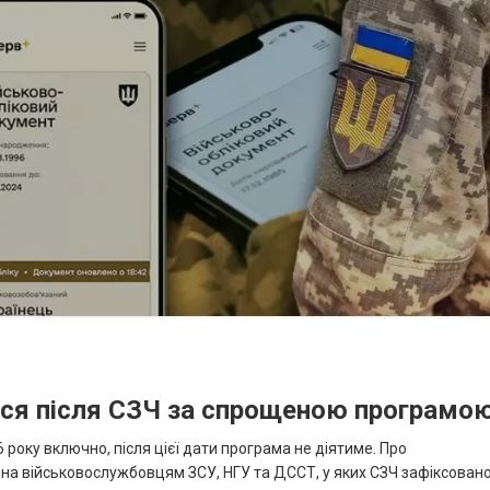
ися після СЗЧ за спрощеною програмо
року включно, після цієї дати програма не діятиме. Про
пна військовослужбовцям ЗСУ, НГУ та ДССТ, у яких СЗЧ зафіксовано