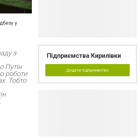
дбезу у
раду з
Підприємства Кирилівки
о Путін
Додати підприємство
ю роботи
ах. Тобто
ін
.