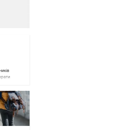
ників
крати