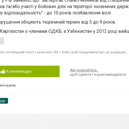
у РФ заявило, що "застерігає співвітчизників від створенн
 та/або участі у бойових діях на території іноземних держа
 відповідальність" - до 10 років позбавлення волі.
порушення обіцяють тюремний термін від 5 до 9 років.
 Киргизстан є членами ОДКБ, а Узбекистан у 2012 році вийш
ть необхідний текст і натисніть Ctrl + Enter, щоб повідомити про це редакцію
Авторизуйтесь
,
Я рекомендую
щоб оцінити і порекомендувати
омендував
App