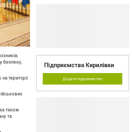
юзників.
у безпеку,
Підприємства Кирилівки
 на території
Додати підприємство
військових
ива також
ну та