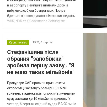
в Лейпцигу, біля якого під час перебування
в аеропорту Лейпцига виявили дрон із
вибухівкою, були боєприпаси. Про це
йдеться в розслідуванні німецьких видань
WDR, NDR та Süddeutsche Zeitung, які
посилаються на конфіденційний поліційний
звіт, цитує Tagesschau. Боєприпаси, яку
були на борту літака, незадовго до цього
доставили з Франції до Лейпцига, після
Суспільство
15:28,
6 серпня
чого їх мали транспортувати далі. За
Стефанішина після
даними слідства, 4 серпня о...
обрання "запобіжки"
зробила першу заяву . "Я
не маю таких мільйонів"
Прокурори САП просили призначити
експосолці заставу у розмірі 13,3 млн
гривень, а адвокатка попросила зменшити
суму застави до 10 мільйонів гривень. У
четвер, 6 серпня, слідчий суддя ВАКС виніс