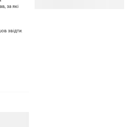
я
в, за які
ов звідти.