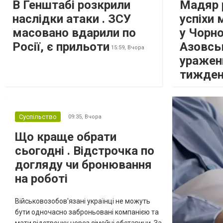
В Генштабі розкрили
Мадяр 
наслідки атаки . ЗСУ
успіхи 
масовано вдарили по
у Чорн
Росії, є прильоти
Азовсь
15:59,
Вчора
уражен
тижде
Суспільство
09:35,
Вчора
Що краще обрати
сьогодні . Відстрочка по
догляду чи бронювання
на роботі
Військовозобов'язані українці не можуть
бути одночасно заброньовані компанією та