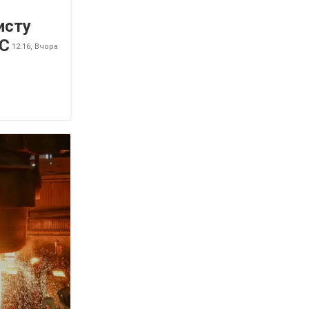
исту
ЄС
12:16,
Вчора