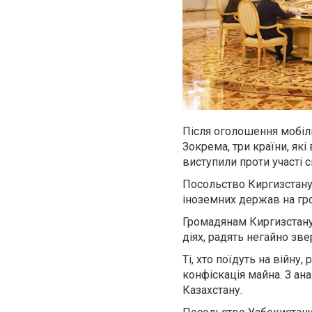
Після оголошення мобілі
Зокрема, три країни, як
виступили проти участі с
Посольство Киргизстану 
іноземних держав на гро
Громадянам Киргизстану, 
діях, радять негайно зв
Ті, хто поїдуть на війну
конфіскація майна. З ан
Казахстану.