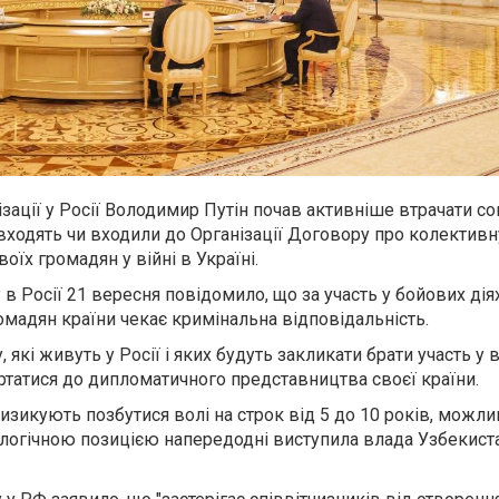
зації у Росії Володимир Путін почав активніше втрачати со
і входять чи входили до Організації Договору про колективн
воїх громадян у війні в Україні.
в Росії 21 вересня повідомило, що за участь у бойових діях
мадян країни чекає кримінальна відповідальність.
які живуть у Росії і яких будуть закликати брати участь у 
ертатися до дипломатичного представництва своєї країни.
, ризикують позбутися волі на строк від 5 до 10 років, можл
алогічною позицією напередодні виступила влада Узбекиста