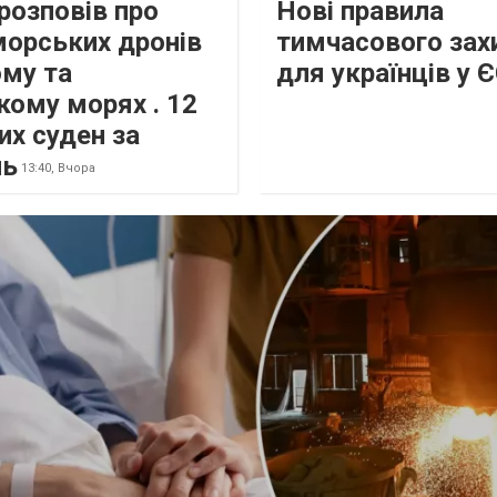
розповів про
Нові правила
морських дронів
тимчасового зах
ому та
для українців у 
кому морях . 12
их суден за
нь
13:40,
Вчора