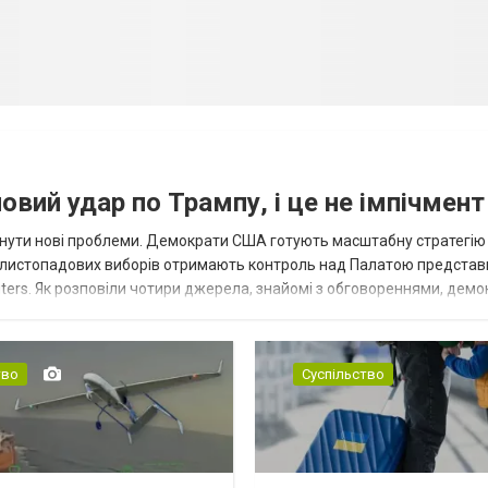
вий удар по Трампу, і це не імпічмент
нути нові проблеми. Демократи США готують масштабну стратегію
 листопадових виборів отримають контроль над Палатою представ
ters. Як розповіли чотири джерела, знайомі з обговореннями, демо
для проведення слухань, надсилан...
тво
Суспільство