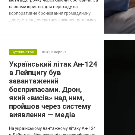
мати відстрочку через сімейні обставини. За
словами юристів, для переходу на
корпоративне бронювання громадянину
доведеться дочекатися закінчення терміну
дії наявної відстрочки, однак такий крок
несе певні ризики через залежність від
роботодавця. Якщо у громадянина є кілька
варіантів для тимчасового уникнення
Суспільство
16:39,
6 серпня
мобілізації, юристи дали поради, які
недоліки та переваги має бронюв...
Український літак Ан-124
в Лейпцигу був
завантажений
боєприпасами. Дрон,
який «висів» над ним,
пройшов через систему
виявлення — медіа
На українському вантажному літаку Ан-124