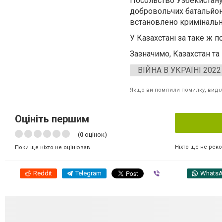
Посольство Узбекистану 
добровольчих батальйонів
встановлено кримінальну
У Казахстані за таке ж 
Зазначимо, Казахстан та
ВІЙНА В УКРАЇНІ 2022
Якщо ви помітили помилку, виділі
Оцініть першим
(
0
оцінок)
Ніхто ще не рек
Поки ще ніхто не оцінював
Reddit
Telegram
Viber
Whats