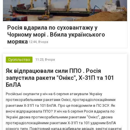
Росія вдарила по суховантажу у
Чорному морі . Вбила українського
моряка
12:44,
Вчора
Суспільство
11:23,
Вчора
Як відпрацювали сили ППО . Росія
запустила ракети "Онікс", Х-31П та 101
БпЛА
Російські окупанти у ніч на 6 серпня атакували Україну
протикорабельними ракетами Онікс, протирадіолокаційними
ракетами Х-31П та 101 БпЛА. Про це повідомили в ПС ЗСУ. Як
вночі відпрацювала ППО? У ніч на 6 серпня Росія вдарила по
Україні двома протикорабельними ракетами "Онікс", двома
протирадіолокаційними ракетами Х-31П та 101 ударним БпЛА
різного типу. Повітряний напад відбивали авіація, зенітні ракетні