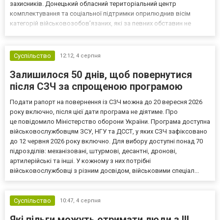
захисників. Донецький обласний територіальний центр
комплектування та соціальної підтримки оприлюднив вісім
категорій військовозобов’язаних, які за певних обставин не
мають права на відстрочку від мобілізації за раніше доступними
підставами. Серед них — окремі студенти, боржники з аліме...
Суспільство
12:12,
4 серпня
Залишилося 50 днів, щоб повернутися
після СЗЧ за спрощеною програмою
Подати рапорт на повернення із СЗЧ можна до 20 вересня 2026
року включно, після цієї дати програма не діятиме. Про
це повідомило Міністерство оборони України. Програма доступна
військовослужбовцям ЗСУ, НГУ та ДССТ, у яких СЗЧ зафіксовано
до 12 червня 2026 року включно. Для вибору доступні понад 70
підрозділів: механізовані, штурмові, десантні, дронові,
артилерійські та інші. У кожному з них потрібні
військовослужбовці з різним досвідом, військовими спеціал...
Суспільство
10:47,
4 серпня
Які пільги можуть отримати люди з III