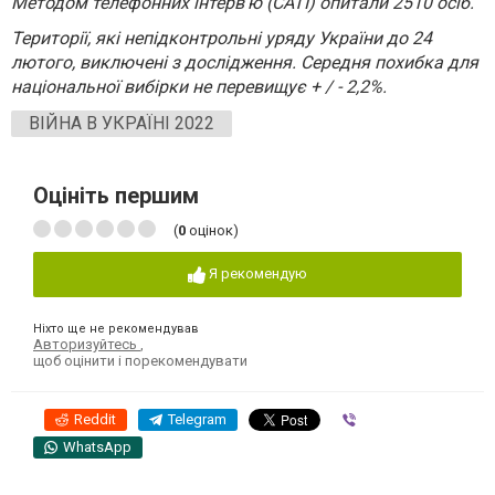
Методом телефонних інтерв'ю (CATI) опитали 2510 осіб.
Території, які непідконтрольні уряду України до 24
лютого, виключені з дослідження. Середня похибка для
національної вибірки не перевищує + / - 2,2%.
ВІЙНА В УКРАЇНІ 2022
Оцініть першим
(
0
оцінок)
Я рекомендую
Ніхто ще не рекомендував
Авторизуйтесь
,
щоб оцінити і порекомендувати
Reddit
Telegram
Viber
WhatsApp