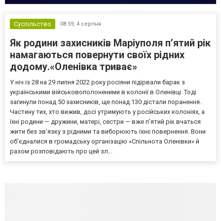
Суспільство
08:59,
4 серпня
Як родини захисників Маріуполя пʼятий рік
намагаються повернути своїх рідних
додому.«Оленівка триває»
У ніч із 28 на 29 липня 2022 року росіяни підірвали барак з
українськими військовополоненими в колонії в Оленівці. Тоді
загинули понад 50 захисників, ще понад 130 дістали поранення.
Частину тих, хто вижив, досі утримують у російських колоніях, а
їхні родини — дружини, матері, сестри — вже п’ятий рік вчаться
жити без зв’язку з рідними та виборюють їхнє повернення. Вони
об’єдналися в громадську організацію «Спільнота Оленівки» й
разом розповідають про цей зл...