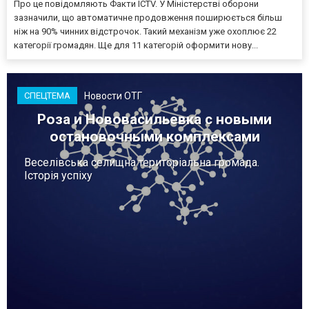
Про це повідомляють Факти ICTV. У Міністерстві оборони
зазначили, що автоматичне продовження поширюється більш
ніж на 90% чинних відстрочок. Такий механізм уже охоплює 22
категорії громадян. Ще для 11 категорій оформити нову...
Новости ОТГ
СПЕЦТЕМА
Роза и Нововасильевка с новыми
остановочными комплексами
Веселівська селищна територіальна громада.
Історія успіху