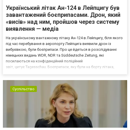
Український літак Ан-124 в Лейпцигу був
завантажений боєприпасами. Дрон, який
«висів» над ним, пройшов через систему
виявлення — медіа
На українському вантажному літаку Ан-124 в Лейпцигу, біля якого
під час перебування в аеропорту Лейпцига виявили дрон із
вибухівкою, були боєприпаси. Про це йдеться в розслідуванні
німецьких видань WDR, NDR та Süddeutsche Zeitung, які
посилаються на конфіденційний поліційний
звіт, цитує Tagesschau. Боєприпаси, яку були на борту літака,
незадовго до цього доставили з Франції до Лейпцига, після чого
їх мали транспортувати далі. За даними слідства, 4 серпня о...
Суспільство