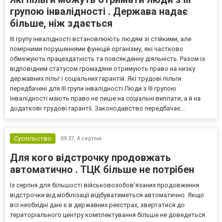
групою інвалідності . Держава надає
більше, ніж здається
III групу інвалідності встановлюють людям зі стійкими, але
помірними порушеннями функцій організму, які частково
обмежують працездатність та повсякденну діяльність. Разом із
відповідним статусом громадяни отримують право на низку
державних пільг і соціальних гарантій. Які трудові пільги
передбачені для III групи інвалідності Люди з III групою
інвалідності мають право не лише на соціальні виплати, а й на
додаткові трудові гарантії. Законодавство передбачає...
Суспільство
09:37,
4 серпня
Для кого відстрочку продовжать
автоматично . ТЦК більше не потрібен
Із серпня для більшості військовозобов’язаних продовження
відстрочки від мобілізації відбуватиметься автоматично. Якщо
всі необхідні дані є в державних реєстрах, звертатися до
територіального центру комплектування більше не доведеться.