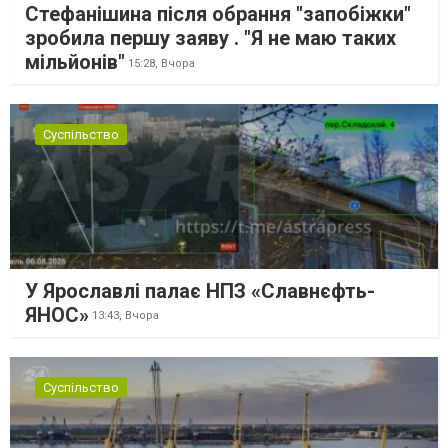
Стефанішина після обрання "запобіжки"
зробила першу заяву . "Я не маю таких
мільйонів"
15:28,
Вчора
Суспільство
У Ярославлі палає НПЗ «Славнєфть-
ЯНОС»
13:43,
Вчора
Суспільство