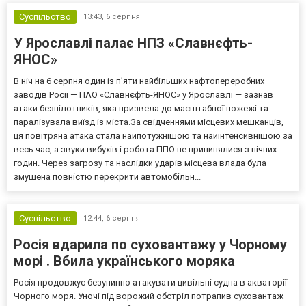
Суспільство
13:43,
6 серпня
У Ярославлі палає НПЗ «Славнєфть-
ЯНОС»
В ніч на 6 серпня один із п’яти найбільших нафтопереробних
заводів Росії — ПАО «Славнєфть-ЯНОС» у Ярославлі — зазнав
атаки безпілотників, яка призвела до масштабної пожежі та
паралізувала виїзд із міста.За свідченнями місцевих мешканців,
ця повітряна атака стала найпотужнішою та найінтенсивнішою за
весь час, а звуки вибухів і робота ППО не припинялися з нічних
годин. Через загрозу та наслідки ударів місцева влада була
змушена повністю перекрити автомобільн...
Суспільство
12:44,
6 серпня
Росія вдарила по суховантажу у Чорному
морі . Вбила українського моряка
Росія продовжує безупинно атакувати цивільні судна в акваторії
Чорного моря. Уночі під ворожий обстріл потрапив суховантаж