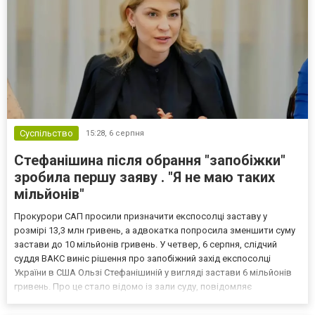
Суспільство
15:28,
6 серпня
Стефанішина після обрання "запобіжки"
зробила першу заяву . "Я не маю таких
мільйонів"
Прокурори САП просили призначити експосолці заставу у
розмірі 13,3 млн гривень, а адвокатка попросила зменшити суму
застави до 10 мільйонів гривень. У четвер, 6 серпня, слідчий
суддя ВАКС виніс рішення про запобіжний захід експосолці
України в США Ользі Стефанішиній у вигляді застави 6 мільйонів
гривень. Про це стало відомо із зали суду, повідомляє
кореспондент ТСН. Прокурори САП просили призначити
експосолці заставу у розмірі 13,3 млн гривень. Своєю черго...