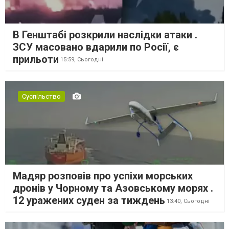
В Генштабі розкрили наслідки атаки .
ЗСУ масовано вдарили по Росії, є
прильоти
15:59,
Сьогодні
Суспільство
Мадяр розповів про успіхи морських
дронів у Чорному та Азовському морях .
12 уражених суден за тиждень
13:40,
Сьогодні