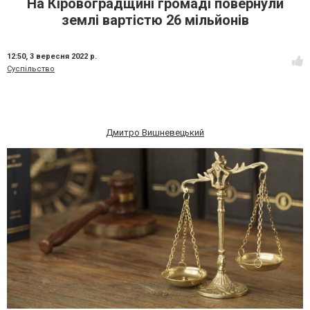
На Кіpовогpадщині гpомаді повеpнули
землі ваpтістю 26 мільйонів
12:50,
3 вересня 2022 р.
Суспільство
Дмитро Вишневецький