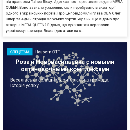
під прапором Гвінея-Бісау. Йдеться про торговельне судно MERA
QUEEN. Воно зазнало ураження, коли перебувало в акваторії
одного з українських портів. Про це повідомили глава ОВА Олег
Кіпер та Адміністрація морських портів України. Що відомо про
атаку на MERA QUEEN? Відомо, що суховантаж перевозив
українську пшеницю. Внаслідок атаки на с...
Новости ОТГ
СПЕЦТЕМА
Роза и Нововасильевка с новыми
остановочными комплексами
Веселівська селищна територіальна громада.
Історія успіху