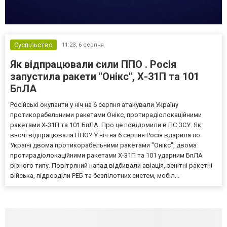
Суспільство
11:23,
6 серпня
Як відпрацювали сили ППО . Росія
запустила ракети "Онікс", Х-31П та 101
БпЛА
Російські окупанти у ніч на 6 серпня атакували Україну
протикорабельними ракетами Онікс, протирадіолокаційними
ракетами Х-31П та 101 БпЛА. Про це повідомили в ПС ЗСУ. Як
вночі відпрацювала ППО? У ніч на 6 серпня Росія вдарила по
Україні двома протикорабельними ракетами "Онікс", двома
протирадіолокаційними ракетами Х-31П та 101 ударним БпЛА
різного типу. Повітряний напад відбивали авіація, зенітні ракетні
війська, підрозділи РЕБ та безпілотних систем, мобіл...