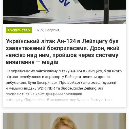
Суспільство
16:39,
6 серпня
Український літак Ан-124 в Лейпцигу був
завантажений боєприпасами. Дрон, який
«висів» над ним, пройшов через систему
виявлення — медіа
На українському вантажному літаку Ан-124 в Лейпцигу, біля якого
під час перебування в аеропорту Лейпцига виявили дрон із
вибухівкою, були боєприпаси. Про це йдеться в розслідуванні
німецьких видань WDR, NDR та Süddeutsche Zeitung, які
посилаються на конфіденційний поліційний
звіт, цитує Tagesschau. Боєприпаси, яку були на борту літака,
незадовго до цього доставили з Франції до Лейпцига, після чого
їх мали транспортувати далі. За даними слідства, 4 серпня о...