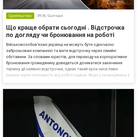
Суспільство
09:35,
Сьогодні
Що краще обрати сьогодні . Відстрочка
по догляду чи бронювання на роботі
Військовозобов'язані українці не можуть бути одночасно
заброньовані компанією та мати відстрочку через сімейні
обставини. За словами юристів, для переходу на корпоративне
бронювання громадянину доведеться дочекатися закінчення
терміну дії наявної відстрочки, однак такий крок несе певні
ризики через залежність від роботодавця. Якщо у громадянина є
кілька варіантів для тимчасового уникнення мобілізації, юристи
дали поради, які недоліки та переваги має бронюв...