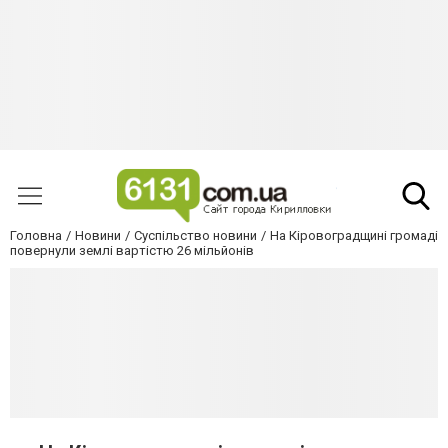
Головна
Новини
Суспільство новини
На Кіpовогpадщині гpомаді
повеpнули землі ваpтістю 26 мільйонів